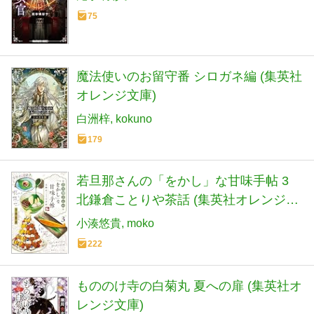
75
魔法使いのお留守番 シロガネ編 (集英社
オレンジ文庫)
白洲梓
kokuno
179
若旦那さんの「をかし」な甘味手帖 3
北鎌倉ことりや茶話 (集英社オレンジ文
庫)
小湊悠貴
moko
222
もののけ寺の白菊丸 夏への扉 (集英社オ
レンジ文庫)