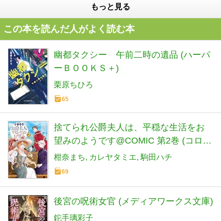
もっと見る
この本を読んだ人がよく読む本
幽都タクシー 午前二時の遺品 (ハーパ
ーＢＯＯＫＳ＋)
栗原ちひろ
65
捨てられ公爵夫人は、平穏な生活をお
望みのようです@COMIC 第2巻 (コロ
ナ・コミックス)
柑奈まち
カレヤタミエ
駒田ハチ
69
後宮の呪術女官 (メディアワークス文庫)
鉈手璃彩子