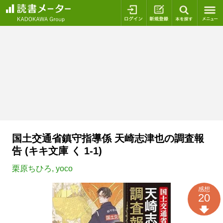
ログイン
新規登録
本を探
国土交通省鎮守指導係 天崎志津也の調査報
告 (キキ文庫 く 1-1)
栗原ちひろ
,
yoco
感想
20