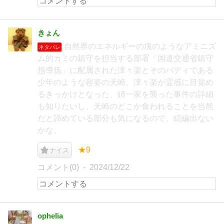
きょん
自然界のエネルギーの塊のようなアミニズ
ネタバレ
ム的カミの鎮守を担当する部署「国道交通省鎮守
指導係」に配属された津々楽とそのバディである
少年のような容姿の天崎。津々楽が霊感に目覚め
るきっかけとなった、姉一家を襲った事件の詳細
も知りたいし、天崎のどこか食われることを当然
だと諦めている部分も気になるので、続編出ない
かな。
★9
ナイス
コメント(0)
2024/12/22
ophelia