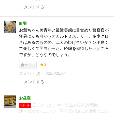
紅羽
お爺ちゃん美青年と最近霊感に目覚めた警察官が
怪異に立ち向かうオカルトミステリー。多少グロ
さはあるのものの、二人の掛け合いがテンポ良く
て楽しくて面白かった。続編を期待したいところ
ですが、どうなのでしょう。
★5
ナイス
コメント(0)
2026/05/04
お昼寝
面白かった。yoco先生の表紙が素敵。
ネタバレ
津々楽がかっこいい。津々楽の過去が凄惨でこの