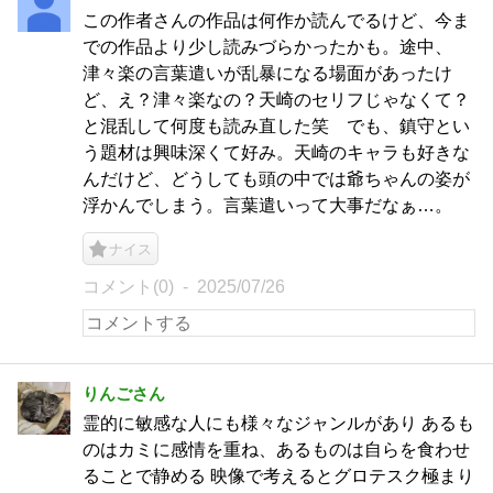
この作者さんの作品は何作か読んでるけど、今ま
での作品より少し読みづらかったかも。途中、
津々楽の言葉遣いが乱暴になる場面があったけ
ど、え？津々楽なの？天崎のセリフじゃなくて？
と混乱して何度も読み直した笑 でも、鎮守とい
う題材は興味深くて好み。天崎のキャラも好きな
んだけど、どうしても頭の中では爺ちゃんの姿が
浮かんでしまう。言葉遣いって大事だなぁ…。
ナイス
コメント(0)
2025/07/26
りんごさん
霊的に敏感な人にも様々なジャンルがあり あるも
のはカミに感情を重ね、あるものは自らを食わせ
ることで静める 映像で考えるとグロテスク極まり