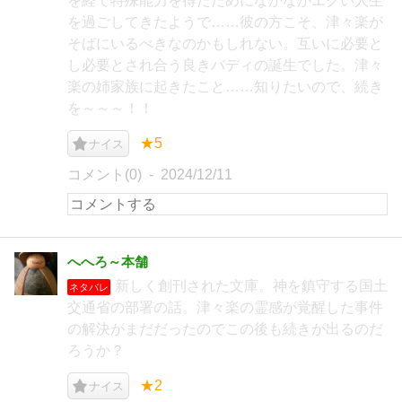
を経て特殊能力を得たためになかなかエグい人生
を過ごしてきたようで……彼の方こそ、津々楽が
そばにいるべきなのかもしれない。互いに必要と
し必要とされ合う良きバディの誕生でした。津々
楽の姉家族に起きたこと……知りたいので、続き
を～～～！！
★5
ナイス
コメント(0)
2024/12/11
へへろ～本舗
新しく創刊された文庫。神を鎮守する国土
ネタバレ
交通省の部署の話。津々楽の霊感が覚醒した事件
の解決がまだだったのでこの後も続きが出るのだ
ろうか？
★2
ナイス