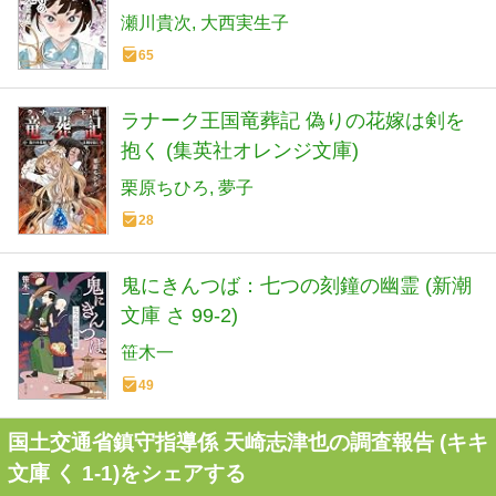
瀬川貴次
大西実生子
65
ラナーク王国竜葬記 偽りの花嫁は剣を
抱く (集英社オレンジ文庫)
栗原ちひろ
夢子
28
鬼にきんつば：七つの刻鐘の幽霊 (新潮
文庫 さ 99-2)
笹木一
49
国土交通省鎮守指導係 天崎志津也の調査報告 (キキ
文庫 く 1-1)をシェアする