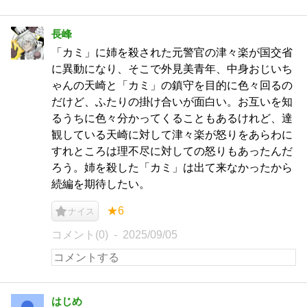
長峰
「カミ」に姉を殺された元警官の津々楽が国交省
に異動になり、そこで外見美青年、中身おじいち
ゃんの天崎と「カミ」の鎮守を目的に色々回るの
だけど、ふたりの掛け合いが面白い。お互いを知
るうちに色々分かってくることもあるけれど、達
観している天崎に対して津々楽が怒りをあらわに
すれところは理不尽に対しての怒りもあったんだ
ろう。姉を殺した「カミ」は出て来なかったから
続編を期待したい。
★6
ナイス
コメント(0)
2025/09/05
はじめ