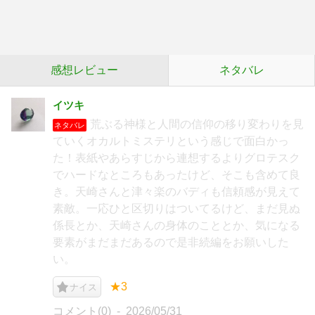
感想レビュー
ネタバレ
イツキ
荒ぶる神様と人間の信仰の移り変わりを見
ネタバレ
ていくオカルトミステリという感じで面白かっ
た！表紙やあらすじから連想するよりグロテスク
でハードなところもあったけど、そこも含めて良
き。天崎さんと津々楽のバディも信頼感が見えて
素敵。一応ひと区切りはついてるけど、まだ見ぬ
係長とか、天崎さんの身体のこととか、気になる
要素がまだまだあるので是非続編をお願いした
い。
★3
ナイス
コメント(0)
2026/05/31