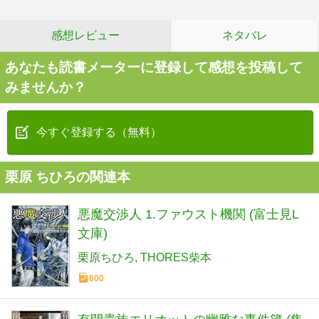
感想レビュー
ネタバレ
あなたも読書メーターに登録して感想を投稿して
みませんか？
今すぐ登録する（無料）
栗原 ちひろの関連本
悪魔交渉人 1.ファウスト機関 (富士見L
文庫)
栗原ちひろ
THORES柴本
600