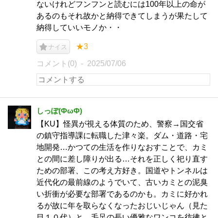
ないけれどフンフンと読むには100年以上の命が
あるのもそれ故かと納得できてしまうが果たして
納得していいモノか・・
★3
ナイス
コメント(0)
2025/07/06
しっぽ(ФωФ)
【KU】怪異が視える体質のため、警察→国交省
の鎮守指導課に転職した津々楽。ダム・道路・宅
地開発…かつての生活を作りなおすことで、カミ
との間に差し障りが出る…それを正しく祀り直す
ための部署、この考え方好き。国道やトンネルは
近代化の最前線のようでいて、古いカミとの泥臭
い折衝が必要な部署であるのかも。カミに好かれ
るが故に年を取らなくなったおじいじゃん（見た
目１０代）と、毛足の長い優雅なワンコを彷彿と