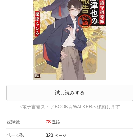
試し読みする
※電子書籍ストアBOOK☆WALKERへ移動します
登録数
78
登録
ページ数
320
ページ