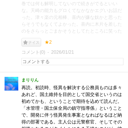
巻では何も解明してないので続きがでるといい
な。天崎の能力もグロくてなかなかエグいお話だ
った。津々楽の元相棒、喜内が嫌な奴かと思った
らそうでもなくてよかった。喜内に木片を差した
のをさらっとごまかそうとしてたところに笑った
★2
ナイス
コメント(0)
2026/01/21
まりりん
再読。初読時、怪異を解決する公務員ものは多々
あれど、国土維持を目的として国交省というのは
初めてかも、ということで期待を込めて読んだ。
「水管理・国土保全局の鎮守指導係」ということ
で、開発に伴う怪異発生事案となればなるほど納
得の部署である。主人公は元警察官、そしてその