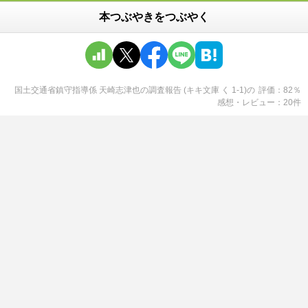
本つぶやきをつぶやく
国土交通省鎮守指導係 天崎志津也の調査報告 (キキ文庫 く 1-1)
の
評価
82
％
感想・レビュー
20
件