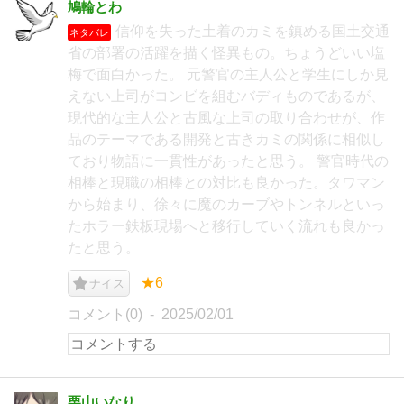
鳩輪とわ
信仰を失った土着のカミを鎮める国土交通
ネタバレ
省の部署の活躍を描く怪異もの。ちょうどいい塩
梅で面白かった。 元警官の主人公と学生にしか見
えない上司がコンビを組むバディものであるが、
現代的な主人公と古風な上司の取り合わせが、作
品のテーマである開発と古きカミの関係に相似し
ており物語に一貫性があったと思う。 警官時代の
相棒と現職の相棒との対比も良かった。タワマン
から始まり、徐々に魔のカーブやトンネルといっ
たホラー鉄板現場へと移行していく流れも良かっ
たと思う。
★6
ナイス
コメント(0)
2025/02/01
栗山いなり