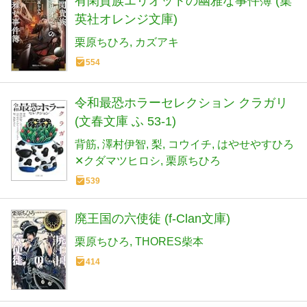
有閑貴族エリオットの幽雅な事件簿 (集
英社オレンジ文庫)
栗原ちひろ
カズアキ
554
令和最恐ホラーセレクション クラガリ
(文春文庫 ふ 53-1)
背筋
澤村伊智
梨
コウイチ
はやせやすひろ
✕クダマツヒロシ
栗原ちひろ
539
廃王国の六使徒 (f‐Clan文庫)
栗原ちひろ
THORES柴本
414