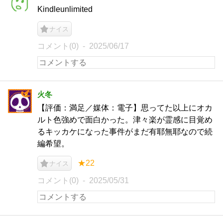
Kindleunlimited
ナイス
コメント(0)
2025/06/17
火冬
【評価：満足／媒体：電子】思ってた以上にオカ
ルト色強めで面白かった。津々楽が霊感に目覚め
るキッカケになった事件がまだ有耶無耶なので続
編希望。
★22
ナイス
コメント(0)
2025/05/31