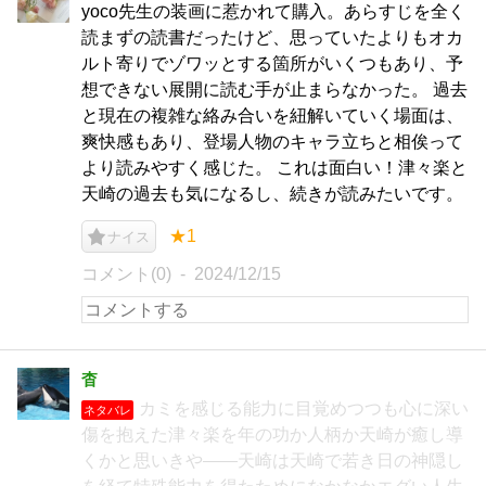
yoco先生の装画に惹かれて購入。あらすじを全く
読まずの読書だったけど、思っていたよりもオカ
ルト寄りでゾワッとする箇所がいくつもあり、予
想できない展開に読む手が止まらなかった。 過去
と現在の複雑な絡み合いを紐解いていく場面は、
爽快感もあり、登場人物のキャラ立ちと相俟って
より読みやすく感じた。 これは面白い！津々楽と
天崎の過去も気になるし、続きが読みたいです。
★1
ナイス
コメント(0)
2024/12/15
杳
カミを感じる能力に目覚めつつも心に深い
ネタバレ
傷を抱えた津々楽を年の功か人柄か天崎が癒し導
くかと思いきや――天崎は天崎で若き日の神隠し