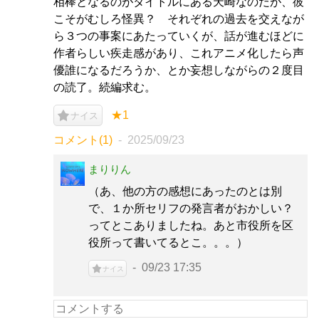
相棒となるのがタイトルにある天崎なのだが、彼
こそがむしろ怪異？ それぞれの過去を交えなが
ら３つの事案にあたっていくが、話が進むほどに
作者らしい疾走感があり、これアニメ化したら声
優誰になるだろうか、とか妄想しながらの２度目
の読了。続編求む。
★1
ナイス
コメント(1)
2025/09/23
まりりん
（あ、他の方の感想にあったのとは別
で、１か所セリフの発言者がおかしい？
ってとこありましたね。あと市役所を区
役所って書いてるとこ。。。）
09/23 17:35
ナイス