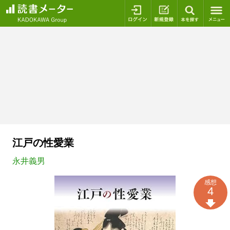
ログイン
新規登録
本を探
江戸の性愛業
永井義男
感想
4