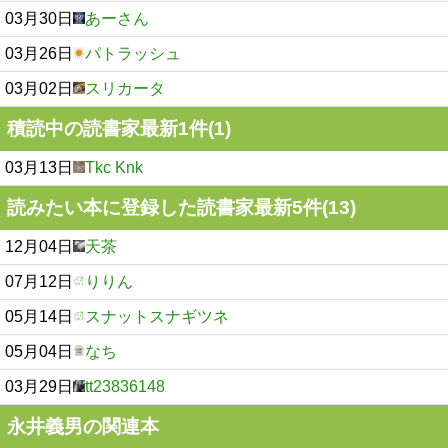
03月30日
あーさん
03月26日
パトラッシュ
03月02日
スリカータ
積読中の読書家最新1件(1)
03月13日
Tkc Knk
読みたい本に登録した読書家最新5件(13)
12月04日
天茶
07月12日
りりん
05月14日
スナットスナギツネ
05月04日
なち
03月29日
tt23836148
永井義男の関連本