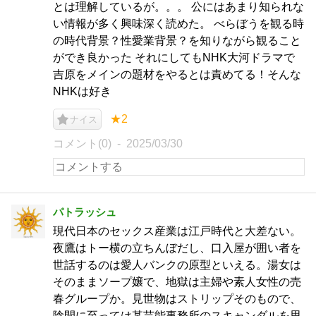
とは理解しているが。。。 公にはあまり知られな
い情報が多く興味深く読めた。 べらぼうを観る時
の時代背景？性愛業背景？を知りながら観ること
ができ良かった それにしてもNHK大河ドラマで
吉原をメインの題材をやるとは責めてる！そんな
NHKは好き
★2
ナイス
コメント(0)
2025/03/30
パトラッシュ
現代日本のセックス産業は江戸時代と大差ない。
夜鷹はトー横の立ちんぼだし、口入屋が囲い者を
世話するのは愛人バンクの原型といえる。湯女は
そのままソープ嬢で、地獄は主婦や素人女性の売
春グループか。見世物はストリップそのもので、
陰間に至っては某芸能事務所のスキャンダルを思