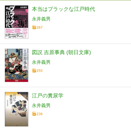
本当はブラックな江戸時代
永井義男
267
図説 吉原事典 (朝日文庫)
永井義男
255
江戸の糞尿学
永井義男
236