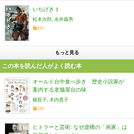
いちげき 1
松本次郎
永井義男
223
もっと見る
この本を読んだ人がよく読む本
オールド台中食べ歩き 歴史小説家が
案内する老舗屋台の味
楊双子
木内貴子
120
ヒトラーと芸術: なぜ虚構の「画家」は