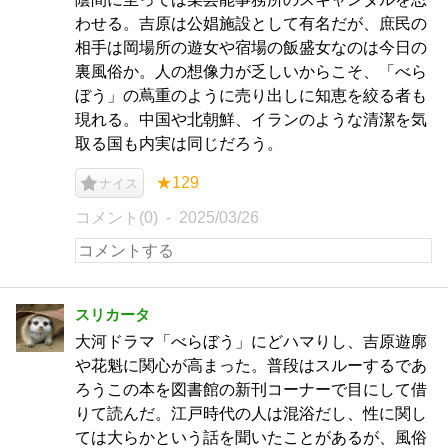
わせる。吉原は公娼施設として有名だが、庶民の
相手は岡場所の遊女や宿場の飯盛女なのは今日の
裏風俗か。人の想像力が乏しいからこそ、「べら
ぼう」の蔦重のように売り出しに知恵を絞る者も
現れる。中国や北朝鮮、イランのような清潔を気
取る国も内実は同じだろう。
★129
ナイス
コメント(0)
2025/03/26
スリカータ
大河ドラマ「べらぼう」にどハマりし、吉原遊廓
や花魁に関心が高まった。普段はスルーするであ
ろうこの本を図書館の新刊コーナーで目にして借
りて読んだ。江戸時代の人は混浴だし、性に関し
ては大らかという話を聞いたことがあるが、風俗