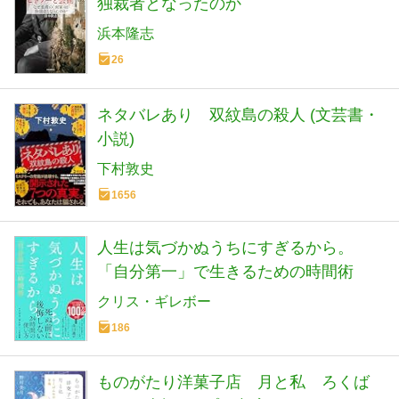
独裁者となったのか
浜本隆志
26
ネタバレあり 双紋島の殺人 (文芸書・
小説)
下村敦史
1656
人生は気づかぬうちにすぎるから。
「自分第一」で生きるための時間術
クリス・ギレボー
186
ものがたり洋菓子店 月と私 ろくば