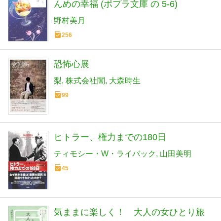
んめの幸福 (ポプラ文庫 の 5-6)
野村美月
256
恐怖心展
梨
株式会社闇
大森時生
99
ヒトラー、権力までの180日
ティモシー・W・ライバック
山田美明
45
気ままに楽しく！ 大人の女ひとり旅