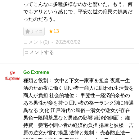
ってこんなに多種多様なのかと驚いた。もう、何
でもアリという感じで、平安な世の庶民の娯楽だ
ったのだろう。
★13
ナイス
コメント(0)
2025/03/02
Go Extreme
種類と役割： 女中と下女ー家事を担当 夜鷹ー生
活のため夜に働く 囲い者ー商人に囲われ生活費を
商人が負担 社会的地位： 甲斐性ー経済的余裕の
ある男性が妾を持つ 囲い者の格ーランク別に待遇
異なる 文化 江戸時代の風俗ー湯女や遊女が存在
男色ー陰間茶屋など男娼の影響 経済的側面： 維
持費ー妾宅や囲い者の経済的負担 揚屋と妓楼ー吉
原の遊女が営む揚屋 法律と規制： 売春防止法ー