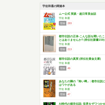
宇佐和通の関連本
ムー公式 実践・超日常英会話
宇佐 和通
登録
283
都市伝説の正体-こんな話を聞いたこ
とはありませんか? (祥伝社新書159)
宇佐 和通
登録
213
都市伝説の真実 (祥伝社黄金文庫)
宇佐 和通
登録
49
あなたの隣の「怖い噂」: 都市伝説
はワケがある
宇佐 和通
登録
47
AI時代の都市伝説: 世界をザワつか