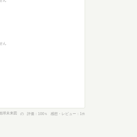
せん
せん
の地球未来図
の
評価
100
感想・レビュー
1
％
件