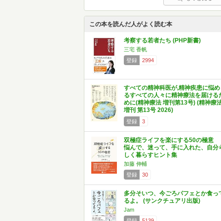
この本を読んだ人がよく読む本
考察する若者たち (PHP新書)
三宅 香帆
登録
2994
すべての精神科医が,精神疾患に悩め
るすべての人々に精神療法を届ける
めに(精神療法 増刊第13号) (精神療
増刊 第13号 2026)
登録
3
双極症ライフを楽にする50の極意
悩んで、迷って、手に入れた、自分
しく暮らすヒント集
加藤 伸輔
登録
30
多分そいつ、今ごろパフェとか食っ
るよ。 (サンクチュアリ出版)
Jam
登録
5139