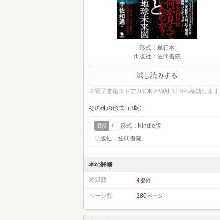
形式：単行本
出版社：笠間書院
試し読みする
※電子書籍ストアBOOK☆WALKERへ移動します
その他の形式（β版）
形式：Kindle版
登録
1
出版社：笠間書院
本の詳細
登録数
4
登録
ページ数
280
ページ