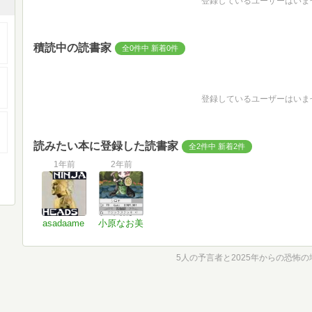
登録しているユーザーはいま
積読中の読書家
全0件中 新着0件
登録しているユーザーはいま
読みたい本に登録した読書家
全2件中 新着2件
1年前
2年前
asadaame
小原なお美
5人の予言者と2025年からの恐怖