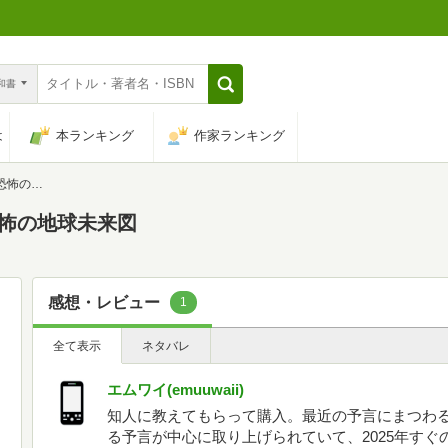
n和書
は
本ランキング
作家ランキング
球未来図
恐怖の地球未来図
感想・レビュー
1
全て表示
ネタバレ
エムワイ(emuuwaii)
知人に教えてもらって購入。最近の予言にまつわ
る予言が中心に取り上げられていて、2025年す