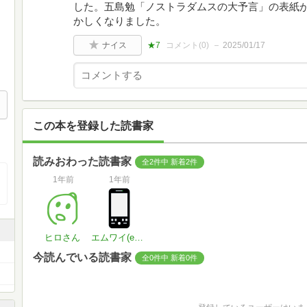
した。五島勉「ノストラダムスの大予言」の表紙
かしくなりました。
ナイス
★7
コメント(
0
)
2025/01/17
この本を登録した読書家
読みおわった読書家
全2件中 新着2件
1年前
1年前
ヒロさん
エムワイ(emuuwaii)
今読んでいる読書家
全0件中 新着0件