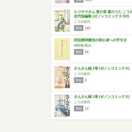
ヒジヤマさん 星の音 森のうた こう
史代短編集 (ゼノンコミックス DX)
こうの史代
登録
159
対話精神療法の初心者への手引き
神田橋 條治
登録
54
さんさん録 2巻 (ゼノンコミックス)
こうの史代
登録
6
さんさん録 1巻 (ゼノンコミックス)
こうの史代
登録
13