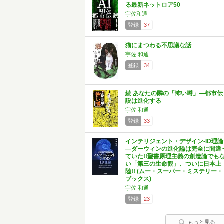
る最新ネットロア50
宇佐和通
登録
37
猫にまつわる不思議な話
宇佐 和通
登録
34
続 あなたの隣の「怖い噂」―都市伝
説は進化する
宇佐 和通
登録
33
インテリジェント・デザイン‐ID理論
―ダーウィンの進化論は完全に間違
ていた!!聖書原理主義の創造論でも
い「第三の生命観」、ついに日本上
陸!! (ムー・スーパー・ミステリー・
ブックス)
宇佐 和通
登録
23
もっと見る