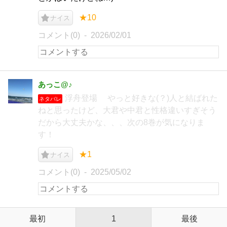
★10
ナイス
コメント(0)
2026/02/01
あっこ@♪
浮舟登場 やっと好きな(？)人と結ばれた
ネタバレ
ねと思ったけど、大君や中君と性格違いすぎそう
だから大丈夫かな、、、次の8巻が気になりま
す！
★1
ナイス
コメント(0)
2025/05/02
最初
1
最後