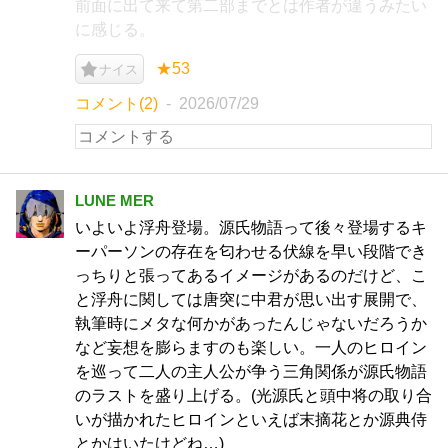
前面に出て来て第二部までとは作者が違うみたい
に感じる。
★53
ナイス
コメント(2)
2026/07/29
LUNE MER
いよいよ浮舟登場。源氏物語って後々登場するキ
ーパーソンの存在を匂わせる伏線を早い段階でき
っちりと張ってあるイメージがあるのだけど、こ
と浮舟に関しては唐突に中君が思い出す展開で、
執筆時にメタな何かがあったんじゃないだろうか
など妄想を膨らますのも楽しい。一人のヒロイン
を巡って二人の主人公が争う三角関係が源氏物語
のラストを盛り上げる。(光源氏と頭中将の取り合
いが描かれたヒロインといえば末摘花とか源典侍
とかはいたけどね…)