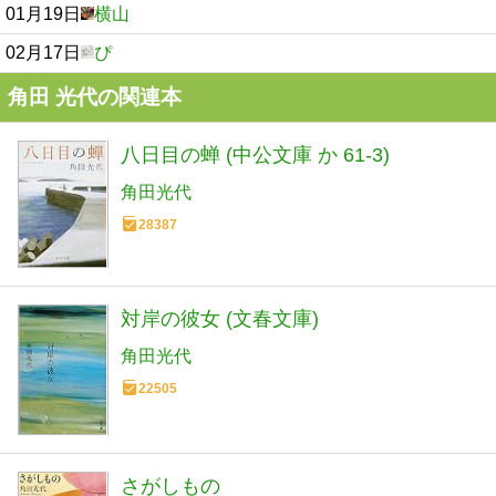
01月19日
横山
02月17日
ぴ
角田 光代の関連本
八日目の蝉 (中公文庫 か 61-3)
角田光代
28387
対岸の彼女 (文春文庫)
角田光代
22505
さがしもの