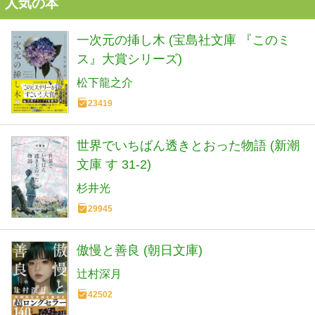
人気の本
一次元の挿し木 (宝島社文庫 『このミ
ス』大賞シリーズ)
松下龍之介
23419
世界でいちばん透きとおった物語 (新潮
文庫 す 31-2)
杉井光
29945
傲慢と善良 (朝日文庫)
辻村深月
42502