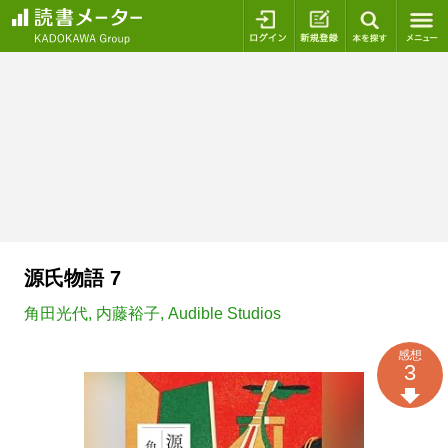
ログイン
新規登録
本を探
源氏物語 7
角田光代
,
内藤裕子
,
Audible Studios
感想
3