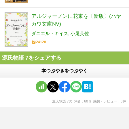
アルジャーノンに花束を〔新版〕(ハヤ
カワ文庫NV)
ダニエル・キイス
小尾芙佐
24128
源氏物語 7をシェアする
本つぶやきをつぶやく
源氏物語 7
の
評価
60
％
感想・レビュー
3
件