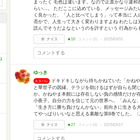
まったく 毛色は違います。なので正直かなり違和
らい…。 ただここに込めている、メッセージみた
く良かった、「人と比べてしまう」って本当に 人
否かで、人生って大きく変わりますよね わたしは
読んでそうだよなというのを許すという 行為から
ナイス
★10
コメント(
0
)
2025/03/31
)
ゆっき
ドキドキしながら待ちかねていた「かねや
ネタバレ
と華世子の因縁。テラジを助けるはずが自らも閉
か。かねやま本館には存在しない負の感情だけが
小夜子。自分の力を信じて元の世界へ。「みんな
「生き方に勝ち負けなんかない」前向きに生きる
てやっぱりいいなと思える素敵な第8巻でした。〈
ナイス
★27
コメント(
0
)
2025/03/17