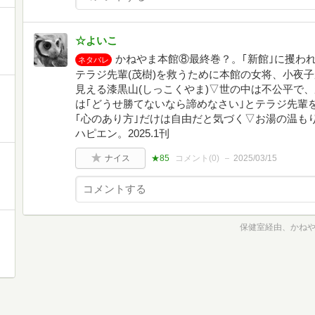
☆よいこ
かねやま本館⑧最終巻？。｢新館｣に攫われ
ネタバレ
テラジ先輩(茂樹)を救うために本館の女将、小夜
見える漆黒山(しっこくやま)▽世の中は不公平で
は｢どうせ勝てないなら諦めなさい｣とテラジ先輩
｢心のあり方｣だけは自由だと気づく▽お湯の温も
ハピエン。2025.1刊
ナイス
★85
コメント(
0
)
2025/03/15
保健室経由、かねや