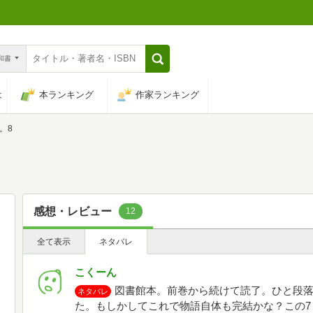
n和書
は
本ランキング
作家ランキング
。8
感想・レビュー
12
全て表示
ネタバレ
こくーん
図書館本。前巻から続けて読了。ひと段
ネタバレ
た。もしかしてこれで物語自体も完結かな？この7