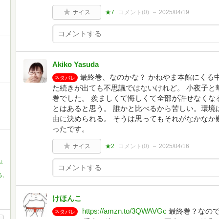
ナイス
★7
コメント(
0
)
2025/04/19
Akiko Yasuda
最終巻、なのかな？ かねやま本館にくる
ネタバレ
た続きが出ても不思議ではないけれど。 小夜子と
巻でした。 羨ましくて悔しくて全部が許せなくな
とはあると思う。 誰かと比べるから苦しい。環境
由に決められる。 そうは思ってもそれがなかなか
ったです。
ナイス
★2
コメント(
0
)
2025/04/16
ょ
,
けほんこ
https://amzn.to/3QWAVGc
最終巻？なので
ネタバレ