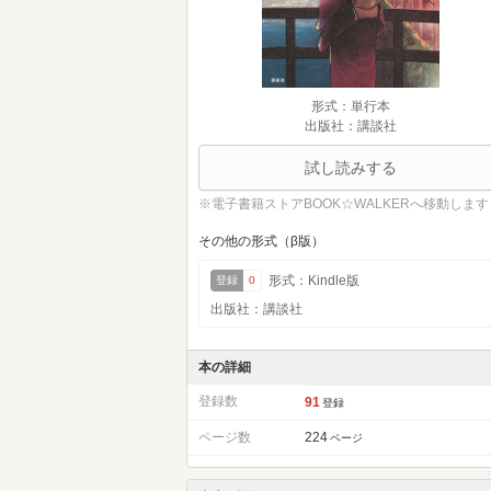
形式：単行本
出版社：講談社
試し読みする
※電子書籍ストアBOOK☆WALKERへ移動します
その他の形式（β版）
形式：Kindle版
登録
0
出版社：講談社
本の詳細
登録数
91
登録
ページ数
224
ページ