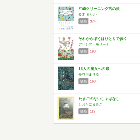
江崎クリーニング店の娘
鈴木 るりか
登録
374
それからぼくはひとりで歩く
アリシア・モリーナ
登録
193
13人の魔女への扉
長谷川まりる
登録
163
たまごのないしょばなし
しおたにまみこ
登録
119