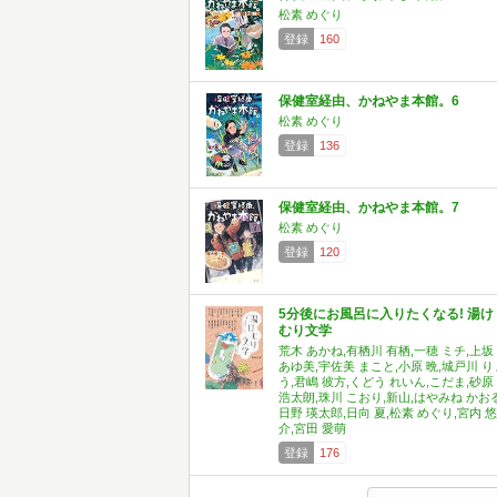
松素 めぐり
登録
160
保健室経由、かねやま本館。6
松素 めぐり
登録
136
保健室経由、かねやま本館。7
松素 めぐり
登録
120
5分後にお風呂に入りたくなる! 湯け
むり文学
荒木 あかね,有栖川 有栖,一穂 ミチ,上坂
あゆ美,宇佐美 まこと,小原 晩,城戸川 り
う,君嶋 彼方,くどう れいん,こだま,砂原
浩太朗,珠川 こおり,新山,はやみね かおる
日野 瑛太郎,日向 夏,松素 めぐり,宮内 悠
介,宮田 愛萌
登録
176