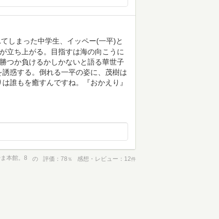
てしまった中学生、イッペー(一平)と
子が立ち上がる。目指すは海の向こうに
、勝つか負けるかしかないと語る華世子
を誘惑する。倒れる一平の姿に、茂樹は
りは誰もを癒すんですね。『おかえり』
ま本館。8
の
評価
78
感想・レビュー
12
％
件