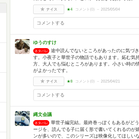
ナイス
★4
コメント(
0
)
2025/05/04
ゆうのすけ
途中読んでないところがあったのに気づ
ネタバレ
す。小夜子と華世子の物語でもあります。妬む気
方、大人でも悩むところがあります。小さい時の
がよかったです。
ナイス
★8
コメント(
0
)
2025/04/21
縄文会議
華世子編完結。最終巻っぽくもあるがど
ネタバレ
ージを、読んでる子に届く形で書いてくれるのが
ンが多いので、このシリーズは映像化してほしい