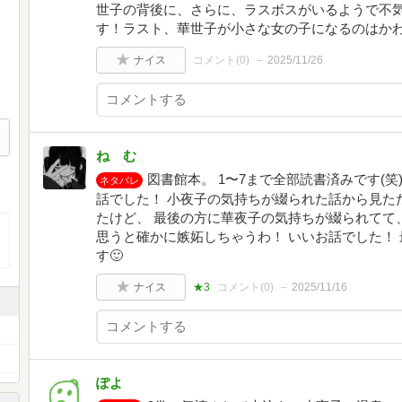
世子の背後に、さらに、ラスボスがいるようで不
す！ラスト、華世子が小さな女の子になるのはか
ナイス
コメント(
0
)
2025/11/26
ね む
図書館本。 1〜7まで全部読書済みです(
ネタバレ
話でした！ 小夜子の気持ちが綴られた話から見た
たけど、 最後の方に華夜子の気持ちが綴られてて
思うと確かに嫉妬しちゃうわ！ いいお話でした！
す🙂
ナイス
★3
コメント(
0
)
2025/11/16
ぽよ