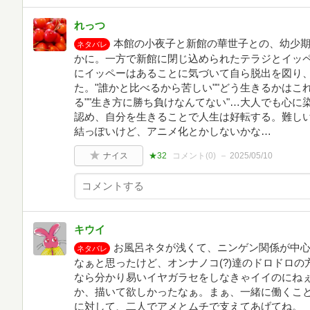
れっつ
本館の小夜子と新館の華世子との、幼少
ネタバレ
かに。一方で新館に閉じ込められたテラジとイッ
にイッペーはあることに気づいて自ら脱出を図り
た。"誰かと比べるから苦しい""どう生きるかは
る""生き方に勝ち負けなんてない"…大人でも心
認め、自分を生きることで人生は好転する。難し
結っぽいけど、アニメ化とかしないかな…
ナイス
★32
コメント(
0
)
2025/05/10
キウイ
お風呂ネタが浅くて、ニンゲン関係が中
ネタバレ
なぁと思ったけど、オンナノコ(?)達のドロドロ
なら分かり易いイヤガラセをしなきゃイイのにね
か、描いて欲しかったなぁ。まぁ、一緒に働くこ
に対して、二人でアメとムチで支えてあげてね。