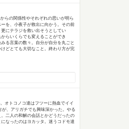
期からの関係性やそれぞれの思いが明ら
ペーを、小夜子が救出に向かう。その前
、更にテラジを救い出そうとしてい
これからいくらでも変えることができ
に染みる言葉の数々。自分が自分を丸ごと
いけどとても大切なこと。終わり方が完
心。オトコノコ達はフツーに熱血でイイ
の方が、アリガチでも興味深かった。やる
ぇ。二人の和解の会話とかどうだったの
とになったのはヨカッタ。迷うコドモ達