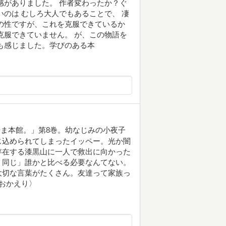
感がありました。 作者変わったか？ぐ
いのは むしろ大人でもあることで、 凄
の性ですが、これを克服できているか
克服できていません。 が、この物語を
も感じました。学びのある本
ま本館。」第8巻。幼なじみの小夜子
じ込められてしまったイッペー。光か闇
存在する漆黒山に一人で救出に向かった
、同じ」誰かと比べる必要なんてない。
大切な言葉がたくさん。友達って家族っ
おかえり〉