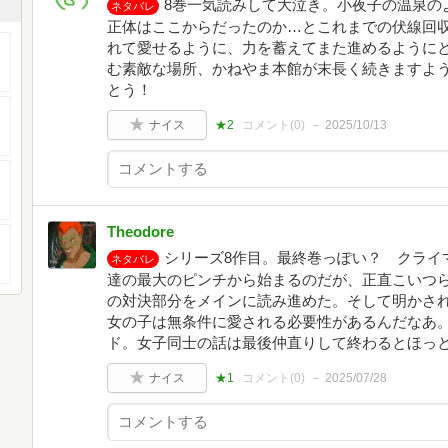
8巻一気読みして大泣き。小夜子の温泉の
ネタバレ
正体はここからだったのか…とこれまでの伏線回
れて愛せるように、力を蓄えてまた進めるように
む素敵な場所、かねやま本館が末長く続きますよ
とう！
ナイス
★2
コメント(
0
)
2025/10/13
Theodore
シリーズ8作目。最終巻っぽい？ クライ
ネタバレ
達の最大のピンチから始まるのだが、正直こいつ
の対決部分をメインに読み進めた。そして明かさ
女の子は無条件に愛される必要性があるんだなあ
ド。女子同士の話は最後仲直りして終わるとほっ
ナイス
★1
コメント(
0
)
2025/07/28