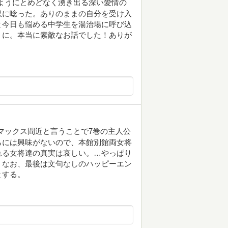
ようにとめどなく湧き出る深い愛情の
収に唸った。ありのままの自分を受け入
と今日も悩める中学生を湯治場に呼び込
うに。本当に素敵なお話でした！ありが
マックス間近と言うことで7巻の主人公
らには興味がないので、本館別館両女将
れる女将達の真実は哀しい。…やっぱり
。なお、最後は文句なしのハッピーエン
とする。