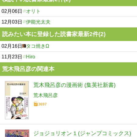
02月06日
オリト
12月03日
伊能光太夫
読みたい本に登録した読書家最新2件(2)
02月16日
タコ焼きΩ
11月23日
Hiro
荒木飛呂彦の関連本
荒木飛呂彦の漫画術 (集英社新書)
荒木飛呂彦
3697
ジョジョリオン 1 (ジャンプコミックス)