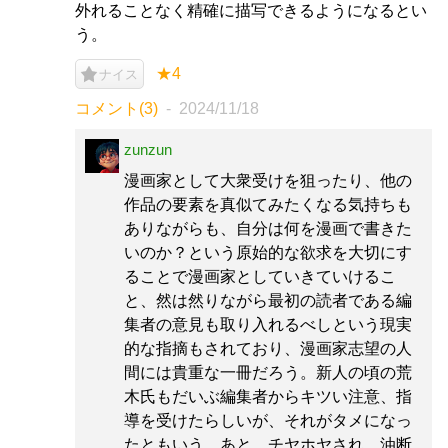
外れることなく精確に描写できるようになるとい
う。
★4
ナイス
コメント(3)
2024/11/18
zunzun
漫画家として大衆受けを狙ったり、他の
作品の要素を真似てみたくなる気持ちも
ありながらも、自分は何を漫画で書きた
いのか？という原始的な欲求を大切にす
ることで漫画家としていきていけるこ
と、然は然りながら最初の読者である編
集者の意見も取り入れるべしという現実
的な指摘もされており、漫画家志望の人
間には貴重な一冊だろう。新人の頃の荒
木氏もだいぶ編集者からキツい注意、指
導を受けたらしいが、それがタメになっ
たともいう。あと、チヤホヤされ、油断