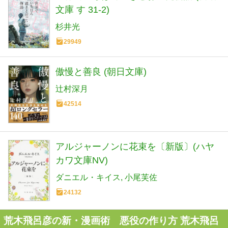
文庫 す 31-2)
杉井光
29949
傲慢と善良 (朝日文庫)
辻村深月
42514
アルジャーノンに花束を〔新版〕(ハヤ
カワ文庫NV)
ダニエル・キイス
小尾芙佐
24132
荒木飛呂彦の新・漫画術 悪役の作り方 荒木飛呂