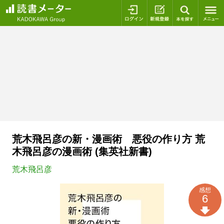
ログイン
新規登録
本を探
荒木飛呂彦の新・漫画術 悪役の作り方 荒
木飛呂彦の漫画術 (集英社新書)
荒木飛呂彦
感想
6