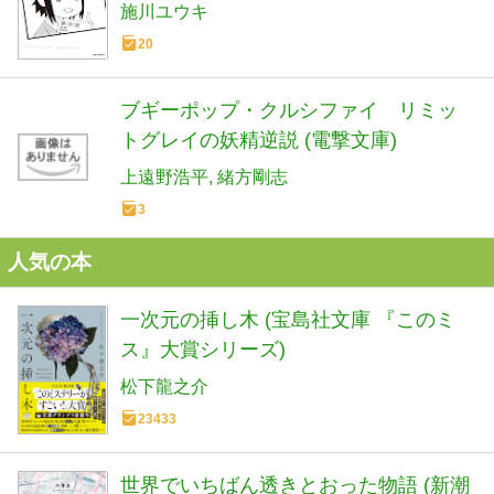
施川ユウキ
20
ブギーポップ・クルシファイ リミッ
トグレイの妖精逆説 (電撃文庫)
上遠野浩平
緒方剛志
3
人気の本
一次元の挿し木 (宝島社文庫 『このミ
ス』大賞シリーズ)
松下龍之介
23433
世界でいちばん透きとおった物語 (新潮