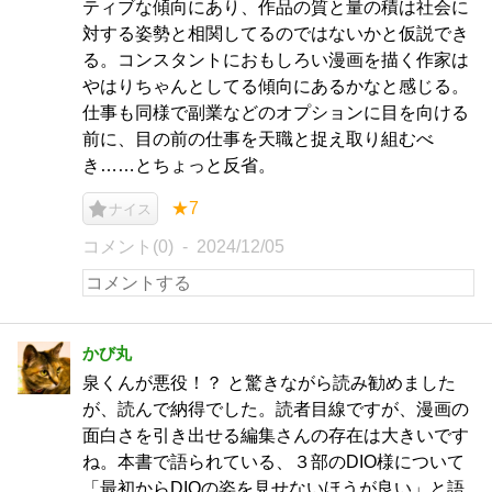
ティブな傾向にあり、作品の質と量の積は社会に
対する姿勢と相関してるのではないかと仮説でき
る。コンスタントにおもしろい漫画を描く作家は
やはりちゃんとしてる傾向にあるかなと感じる。
仕事も同様で副業などのオプションに目を向ける
前に、目の前の仕事を天職と捉え取り組むべ
き……とちょっと反省。
★7
ナイス
コメント(0)
2024/12/05
かび丸
泉くんが悪役！？ と驚きながら読み勧めました
が、読んで納得でした。読者目線ですが、漫画の
面白さを引き出せる編集さんの存在は大きいです
ね。本書で語られている、３部のDIO様について
「最初からDIOの姿を見せないほうが良い」と語