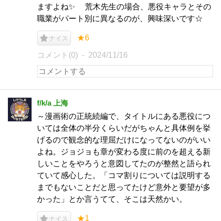
ますよね✨ 荒木先生の場合、悪役キャラとその
職業がパート別に異なるのが、興味深いです☆
★6
ナイス
コメント(0)
2024/11/16
f/k/a 上海
～漫画術の正統続編で、タイトルにある悪役につ
いては全体の半分くらいだがちゃんと具体例を挙
げるので観念的な理屈だけになってないのがいい
よね。ジョジョも章が変わる度に前のを超える新
しいことをやろうと意図してたのが整然と語られ
ていて感心した。「コマ割りについては説明する
までもないことだと思ってたけど意外と要望が多
かった」とか言うてて、そこは天然かい。
★1
ナイス