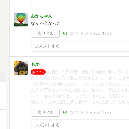
おかちゃん
なんか辛かった
ナイス
★1
コメント(
0
)
2025/10/09
もか
高校生ノリの軽い会話で物語が進んでい
ネタバレ
たくないいろいろな過去が発覚したり、さらに２
て同学年の仲間は成長いっていろんな人生があっ
ん先を読むのがつらい感じに。確かに、死んだの
って、なんの罰だよ…って思うよね…。山田くん
和久津くんも山田に縛られず、自分の思った人生
ナイス
★4
コメント(
0
)
2025/07/22