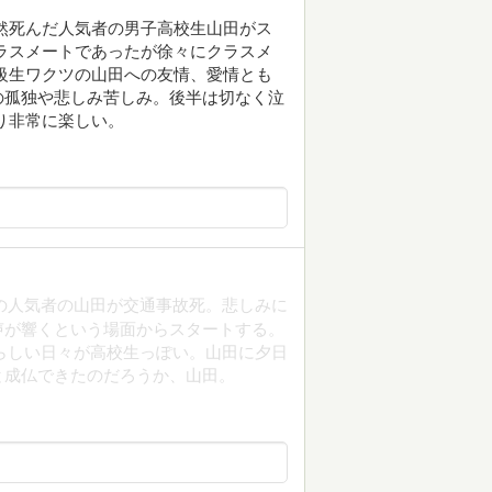
然死んだ人気者の男子高校生山田がス
ラスメートであったが徐々にクラスメ
級生ワクツの山田への友情、愛情とも
の孤独や悲しみ苦しみ。後半は切なく泣
り非常に楽しい。
E組の人気者の山田が交通事故死。悲しみに
声が響くという場面からスタートする。
らしい日々が高校生っぽい。山田に夕日
と成仏できたのだろうか、山田。