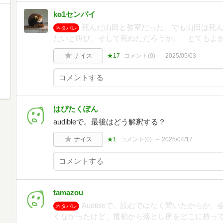
ko1センパイ
死んだ山田と教室だった。でも山田は死
ネタバレ
たいと叫び、そして死ねただろうか。 とてもよ
ナイス
★17
コメント(
0
)
2025/05/03
はぴたくぽん
audibleで。最後はどう解釈する？
ナイス
★1
コメント(
0
)
2025/04/17
tamazou
Audibleで。読むではなく聞いたから
ネタバレ
くなかったけど、最初から落とし所をどこに持っ