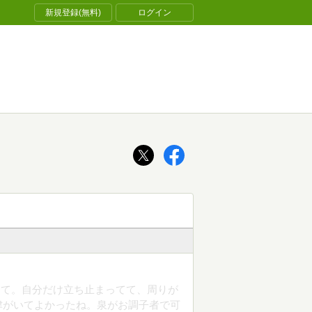
新規登録(無料)
ログイン
って。自分だけ立ち止まってて、周りが
津がいてよかったね。泉がお調子者で可