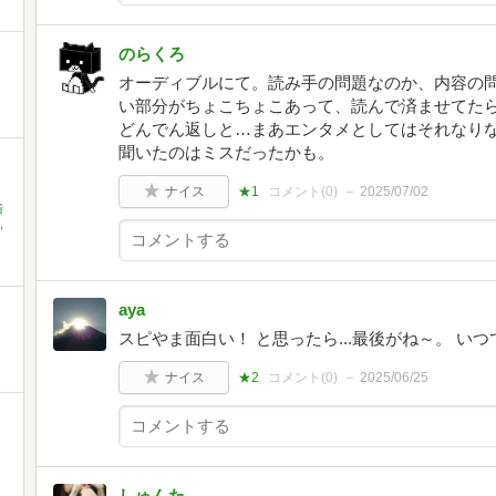
のらくろ
オーディブルにて。読み手の問題なのか、内容の
い部分がちょこちょこあって、読んで済ませてた
どんでん返しと…まあエンタメとしてはそれなり
聞いたのはミスだったかも。
ナイス
★1
コメント(
0
)
2025/07/02
清
,
aya
スピやま面白い！ と思ったら...最後がね～。 い
ナイス
★2
コメント(
0
)
2025/06/25
しゅんた