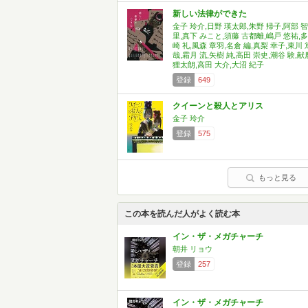
新しい法律ができた
金子 玲介,日野 瑛太郎,朱野 帰子,阿部 智
里,真下 みこと,須藤 古都離,嶋戸 悠祐,多
崎 礼,風森 章羽,名倉 編,真梨 幸子,東川 
哉,霜月 流,矢樹 純,高田 崇史,潮谷 験,献
狸太朗,高田 大介,大沼 紀子
登録
649
クイーンと殺人とアリス
金子 玲介
登録
575
もっと見る
この本を読んだ人がよく読む本
イン・ザ・メガチャーチ
朝井 リョウ
登録
257
イン・ザ・メガチャーチ