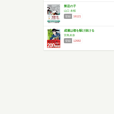
禁忌の子
山口 未桜
登録
16121
成瀬は都を駆け抜ける
宮島未奈
登録
12682