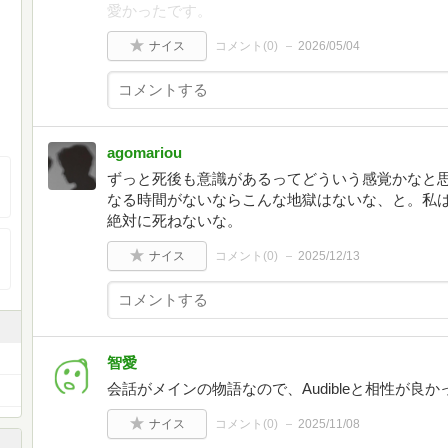
愛かったです。
ナイス
コメント(
0
)
2026/05/04
agomariou
ずっと死後も意識があるってどういう感覚かなと
なる時間がないならこんな地獄はないな、と。私
絶対に死ねないな。
ナイス
コメント(
0
)
2025/12/13
智愛
会話がメインの物語なので、Audibleと相性が良か
ナイス
コメント(
0
)
2025/11/08