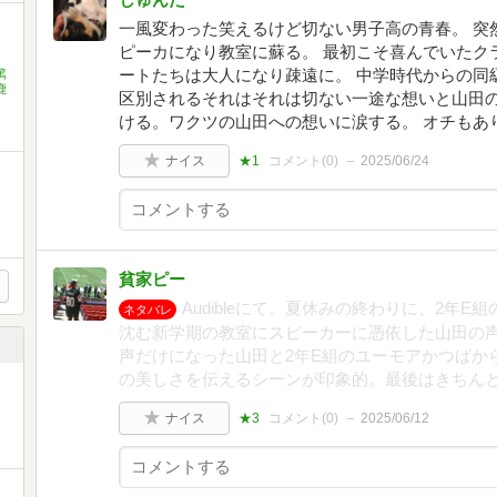
一風変わった笑えるけど切ない男子高の青春。 突
ピーカになり教室に蘇る。 最初こそ喜んでいたク
ートたちは大人になり疎遠に。 中学時代からの同
篤
鹿
区別されるそれはそれは切ない一途な想いと山田
ける。ワクツの山田への想いに涙する。 オチもあ
ナイス
★1
コメント(
0
)
2025/06/24
貧家ピー
Audibleにて。夏休みの終わりに、2年
ネタバレ
沈む新学期の教室にスピーカーに憑依した山田の
声だけになった山田と2年E組のユーモアかつばか
の美しさを伝えるシーンが印象的。最後はきちん
ナイス
★3
コメント(
0
)
2025/06/12