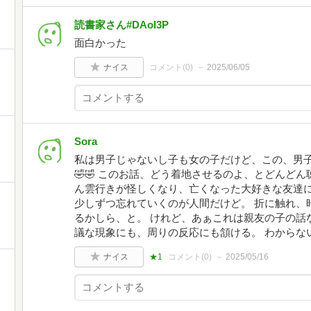
読書家さん#DAoI3P
面白かった
ナイス
コメント(
0
)
2025/06/05
Sora
私は男子じゃないし子も女の子だけど、この、男子
🤣🤣 このお話、どう着地させるのよ、とどんど
ん雲行きが怪しくなり、亡くなった大好きな友達
少しずつ忘れていくのが人間だけど。 折に触れ、
るかしら、と。 けれど、あぁこれは親友の子の話
議な現象にも、周りの反応にも頷ける。 わからな
ナイス
★1
コメント(
0
)
2025/05/16