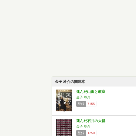
金子 玲介の関連本
死んだ山田と教室
金子 玲介
登録
7155
死んだ石井の大群
金子 玲介
登録
1250