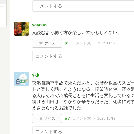
yayako
元読むより聴く方が楽しい本かもしれない。
ナイス
★1
コメント(
0
)
2025/11/07
ykk
突然自動車事故で死んだあと、なぜか教室のスピ
トと楽しく話せるようになる。授業時間や、夜や
る人はそれぞれ成長とともに生活も変化している
続ける山田は、なかなか辛そうだった。死者に対
えさせられるお話でした。
ナイス
★7
コメント(
0
)
2025/10/19