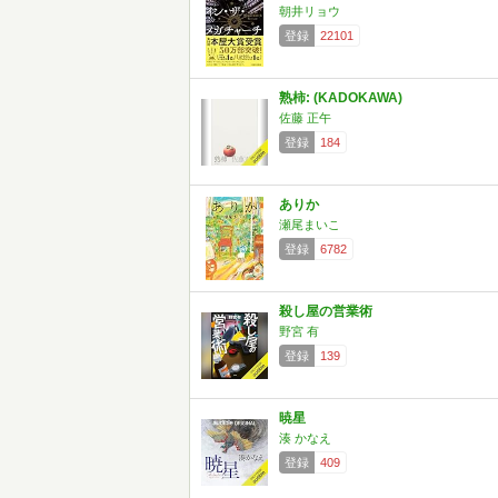
朝井リョウ
登録
22101
熟柿: (KADOKAWA)
佐藤 正午
登録
184
ありか
瀬尾まいこ
登録
6782
殺し屋の営業術
野宮 有
登録
139
暁星
湊 かなえ
登録
409