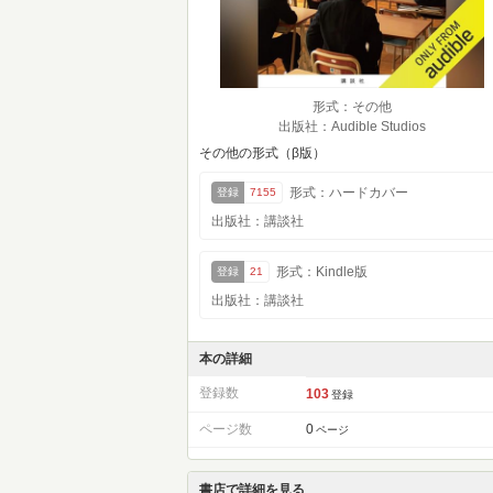
形式：その他
出版社：Audible Studios
その他の形式（β版）
形式：ハードカバー
登録
7155
出版社：講談社
形式：Kindle版
登録
21
出版社：講談社
本の詳細
登録数
103
登録
ページ数
0
ページ
書店で詳細を見る