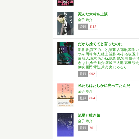
死んだ木村を上演
金子 玲介
登録
1112
だから捨ててと言ったのに
潮谷 験,真下 みこと,須藤 古都離,黒澤 い
づみ,岡崎 隼人,砥上 裕將,河村 拓哉,五十
嵐 律人,荒木 あかね,似鳥 鶏,皆川 博子,
志 まれ,金子 玲介,舞城 王太郎,高田 崇史
伊吹 亜門,背筋,芦沢 央,にゃるら
登録
992
私たちはたしかに光ってたんだ
金子 玲介
登録
864
流星と吐き気
金子 玲介
登録
761