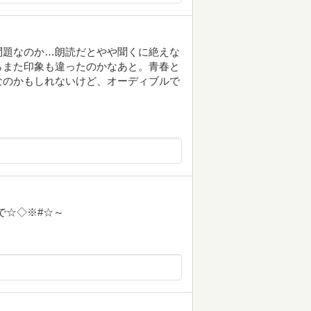
問題なのか…朗読だとやや聞くに絶えな
らまた印象も違ったのかなあと。青春と
なのかもしれないけど、オーディブルで
つで☆◇※#☆～