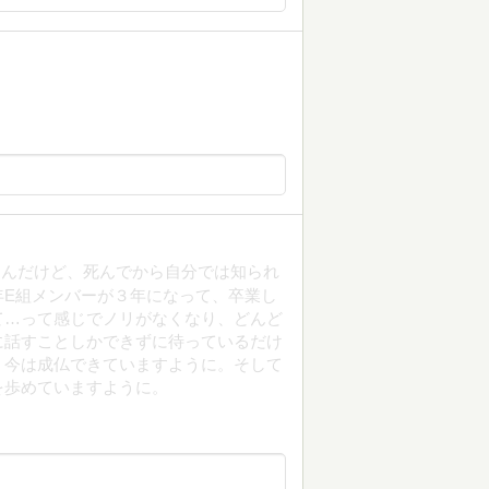
くんだけど、死んでから自分では知られ
年E組メンバーが３年になって、卒業し
て…って感じでノリがなくなり、どんど
に話すことしかできずに待っているだけ
、今は成仏できていますように。そして
を歩めていますように。