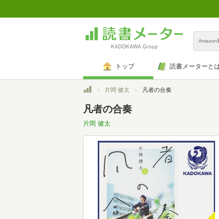
Amazo
トップ
読書メーターと
トップ
片岡 健太
凡者の合奏
凡者の合奏
片岡 健太