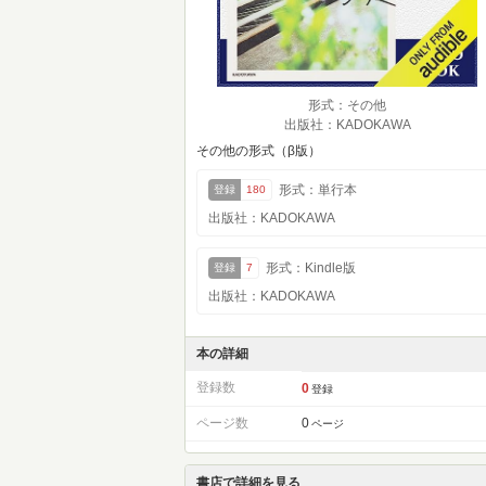
形式：その他
出版社：KADOKAWA
その他の形式（β版）
形式：単行本
登録
180
出版社：KADOKAWA
形式：Kindle版
登録
7
出版社：KADOKAWA
本の詳細
登録数
0
登録
ページ数
0
ページ
書店で詳細を見る