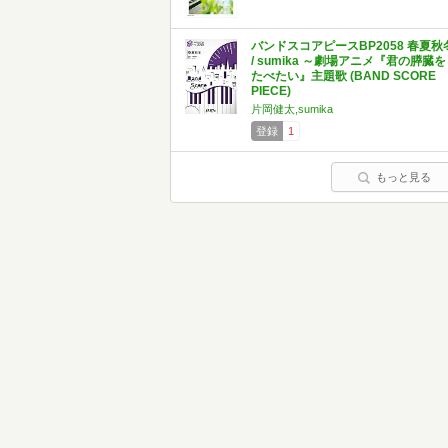
バンドスコアピースBP2058 春夏秋
/ sumika ～劇場アニメ『君の膵臓を
たべたい』主題歌 (BAND SCORE
PIECE)
片岡健太,sumika
登録
1
もっと見る