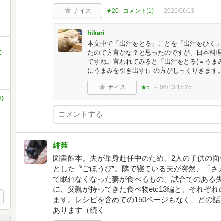
ナイス
★20
コメント(
1
)
2026/06/13
hikari
本文中で「出汁をとる」ことを「出汁をひく
こ
たので方言かな？と思ったのですが、日本料理
ですね。言われてみると「出汁をとる(＝うま
にうまみを引き出す)」の方がしっくりきます
ナイス
★5
06/13 15:25
)
緋莢
図書館本。夫が単身赴任中のため、2人の子供の面
とした〝ごほうび”。隣で寝ている夫が突然、「さ
て眠れなくなった妻が食べるもの。試合でのある
に、父親が持ってきた食べ物etc13編と、それぞ
ます。レシピを含めての150ページもなく、どの
あります（続く