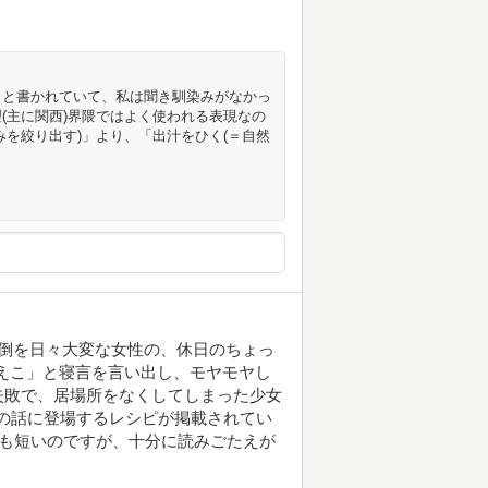
」と書かれていて、私は聞き馴染みがなかっ
(主に関西)界隈ではよく使われる表現なの
みを絞り出す)」より、「出汁をひく(＝自然
。
倒を日々大変な女性の、休日のちょっ
えこ」と寝言を言い出し、モヤモヤし
失敗で、居場所をなくしてしまった少女
れの話に登場するレシピが掲載されてい
話も短いのですが、十分に読みごたえが