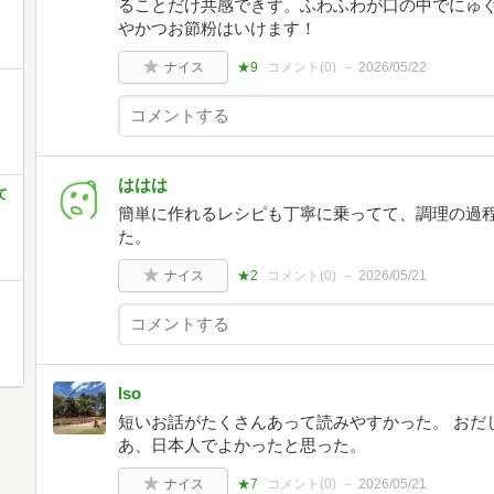
ることだけ共感できず。ふわふわが口の中でにゅ
やかつお節粉はいけます！
ナイス
★9
コメント(
0
)
2026/05/22
ははは
て
簡単に作れるレシピも丁寧に乗ってて、調理の過
た。
ナイス
★2
コメント(
0
)
2026/05/21
Iso
短いお話がたくさんあって読みやすかった。 おだ
あ、日本人でよかったと思った。
ナイス
★7
コメント(
0
)
2026/05/21