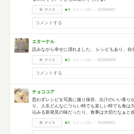
ナイス
★4
コメント(
0
)
2026/06/27
エターナル
読みながら幸せに浸れました。 レシピもあり、自
ナイス
★2
コメント(
0
)
2026/06/26
チョココア
思わずレシピを写真に撮り保存。出汁のいい香り
り。人生どんなにつらい時でも楽しい時でも食は
沁みる新発見の味だったり、食事は大切だなぁと
ナイス
★5
コメント(
0
)
2026/06/21