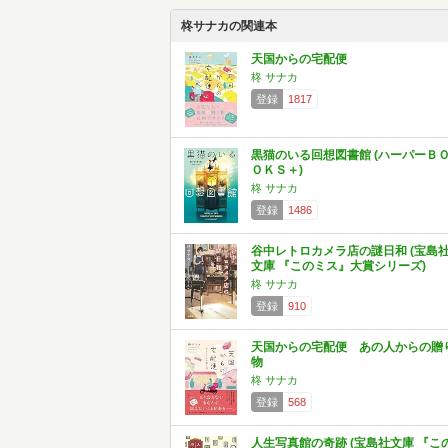
柊サナカの関連本
天国からの宅配便
柊 サナカ
登録
1817
黒猫のいる回想図書館 (ハーパーＢ
ＯＫＳ＋)
柊 サナカ
登録
1486
谷中レトロカメラ店の謎日和 (宝島
文庫 『このミス』大賞シリーズ)
柊 サナカ
登録
910
天国からの宅配便 あの人からの贈
物
柊 サナカ
登録
568
人生写真館の奇跡 (宝島社文庫 『こ