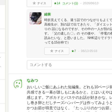
ナイス
★14
コメント(
1
)
2026/06/13
緋莢
時折見えてくる、違う話でのつながりもよくて
高校生が、別の話で出てきたり、「ダイエッ
りの 話になるのですが、その中の一人が別の
す。「父の遺した〇」の その後や、「停電の
読みたいな、と思いました。 NHK辺りでドラ
ってる15分枠で）
ナイス
★7
06/13 05:03
-
,
なみつ
おいしいご飯にあふれた短編集。どれも10ページ
共感できる一幕が誰しもにあるかと。とはいえや
感じます。アボカドとバスケのお話が好きかな。
し巻き卵とだしチーズハンバーグは作ってみよう
かつお節が得意ではなく、「たっぷりのかつお節