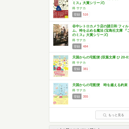
ミス』大賞シリーズ)
柊 サナカ
登録
516
谷中レトロカメラ店の謎日和 フィル
ム、時を止める魔法 (宝島社文庫 『
のミス』大賞シリーズ)
柊 サナカ
登録
484
天国からの宅配便 (双葉文庫 ひ 20-01
柊 サナカ
登録
381
天国からの宅配便 時を越える約束
柊 サナカ
登録
355
もっと見る