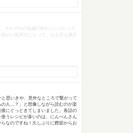
編。それぞれの短編の終わりにはレシピ
は温かい気持ちになって、心も目も満足
かと思いきや、意外なところで繋がって
あの人…？」と想像しながら読むのが楽
最後にぐっときてしまいました。各話の
を使うレシピが多いのは、にんべんさん
からなのですね！久しぶりに鰹節からお