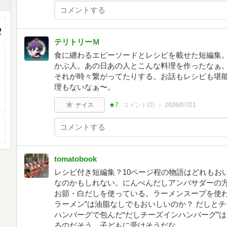
テリトリーＭ
食に纏わるエピーソードとレシピを載せた短編集
かぶ人。あの日あの人とこんな料理を作ったなぁ
それが時々繋がってたりする。お話もレシピも堪
理もないなぁ〜。
ナイス
★7
コメント(
0
)
2026/07/21
tomatobook
レシピ付き短編集？10ページ程の物語はどれもお
なのかもしれない。にんべんだしアンバサダーの
お節・白だしを使っている。ラーメンスープを使わ
ラーメン”は油脂なしでもおいしいのか？ だしと
ハンバーグで包んだ“だしチーズインハンバーグ”
るのだそう。子どもに受けそうだな。