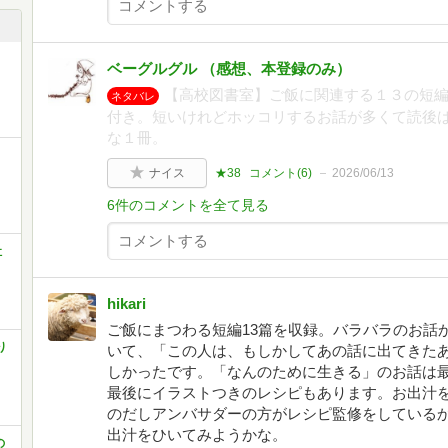
ベーグルグル （感想、本登録のみ）
【高校図書室】ご飯に関連する１３の短
ネタバレ
付き。短いけれどホッコリするお話が多くて読後
な１冊。
Ｏ
ナイス
★38
コメント(
6
)
2026/06/13
6件のコメントを全て見る
社
hikari
ご飯にまつわる短編13篇を収録。バラバラのお話
り
いて、「この人は、もしかしてあの話に出てきた
しかったです。「なんのために生きる」のお話は
最後にイラストつきのレシピもあります。お出汁
のだしアンバサダーの方がレシピ監修をしている
出汁をひいてみようかな。
の