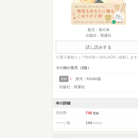
形式：単行本
出版社：双葉社
試し読みする
※電子書籍ストアBOOK☆WALKERへ移動します
その他の形式（β版）
形式：Kindle版
登録
1
出版社：双葉社
本の詳細
登録数
740
登録
ページ数
144
ページ