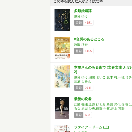
この本を読んだ人がよく読む本
多類婚姻譚
凪良 ゆう
登録
4151
#台所のあるところ
原田 ひ香
登録
1455
本屋さんのある街で (文春文庫 ふ 53
2)
凪良 ゆう,瀬尾 まいこ,坂木 司,一穂 ミチ
三浦 しをん
登録
2711
最後の晩餐
江國 香織,金原 ひとみ,角田 光代,寺地 は
るな,原田 ひ香,藤野 千夜,井上 荒野
登録
603
ファイア・ドーム (上)