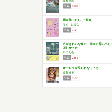
辻村 深月
登録
5169
雨が降ったら (一般書)
寺地 はるな
登録
752
月がきれいな夜に、誰かに思い出し
ほしかった
川代 紗生
登録
2364
オーロラが見られなくても
近藤 史恵
登録
1552