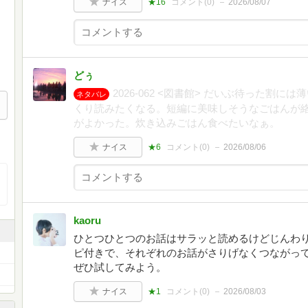
ナイス
★16
コメント(
0
)
2026/08/07
どぅ
2026-062 <図書館> だいぶ待った割
ネタバレ
くり読みたくなる。短編に美味しそうなごはんが
がよかった。炊き込みごはん食べたいなぁ。
ナイス
★6
コメント(
0
)
2026/08/06
kaoru
ひとつひとつのお話はサラッと読めるけどじんわ
ピ付きで、それぞれのお話がさりげなくつながっ
ぜひ試してみよう。
ナイス
★1
コメント(
0
)
2026/08/03