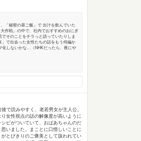
、「秘密の昼ご飯」で 出汁を飲んでいた
ト大作戦」の中で、社内でおすすめのおにぎ
話でそのことをチラっと語っていたりしま
夜」で出会った女性たちの話をもう何編か
マ化しないかな…（NHKだったら、夜にや
前後で読みやすく、老若男女が主人公。
はり女性視点の話の解像度が高いように
レシピがついていて、おばあちゃんのだ
と思いました。まことに口惜しいことに
」がとびきりのご褒美として扱われてい