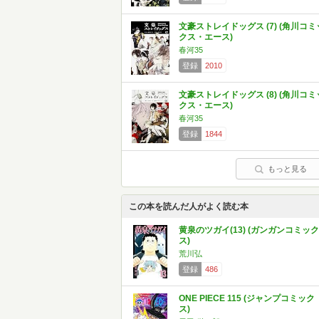
文豪ストレイドッグス (7) (角川コミ
クス・エース)
春河35
登録
2010
文豪ストレイドッグス (8) (角川コミ
クス・エース)
春河35
登録
1844
もっと見る
この本を読んだ人がよく読む本
黄泉のツガイ(13) (ガンガンコミック
ス)
荒川弘
登録
486
ONE PIECE 115 (ジャンプコミック
ス)