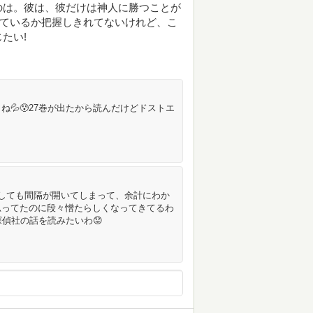
のは。彼は、彼だけは神人に勝つことが
っているか把握しきれてないけれど、こ
たい!
💦😰27巻が出たから読んだけどドストエ
しても間隔が開いてしまって、余計にわか
思ってたのに段々憎たらしくなってきてるわ
偵社の話を読みたいわ😟