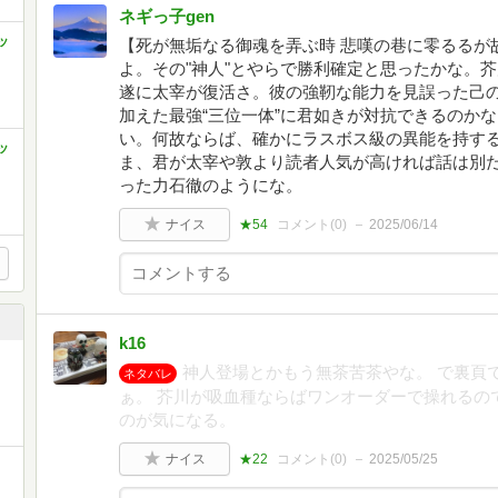
ネギっ子gen
ッ
【死が無垢なる御魂を弄ぶ時 悲嘆の巷に零るるが
よ。その"神人"とやらで勝利確定と思ったかな。
遂に太宰が復活さ。彼の強靭な能力を見誤った己の
加えた最強“三位一体”に君如きが対抗できるのか
い。何故ならば、確かにラスボス級の異能を持す
ッ
ま、君が太宰や敦より読者人気が高ければ話は別
った力石徹のようにな。
ナイス
★54
コメント(
0
)
2025/06/14
k16
神人登場とかもう無茶苦茶やな。 で裏頁
ネタバレ
ぁ。 芥川が吸血種ならばワンオーダーで操れるの
のが気になる。
ナイス
★22
コメント(
0
)
2025/05/25