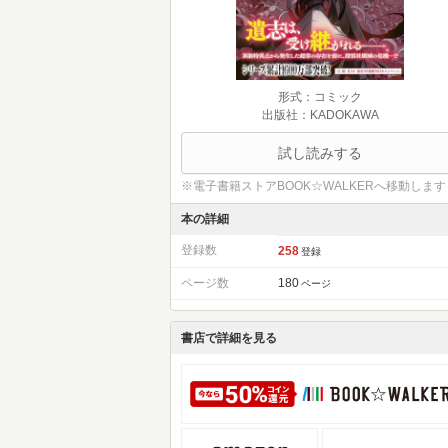
形式：コミック
出版社：KADOKAWA
試し読みする
※電子書籍ストアBOOK☆WALKERへ移動します
本の詳細
登録数
258
登録
ページ数
180
ページ
書店で詳細を見る