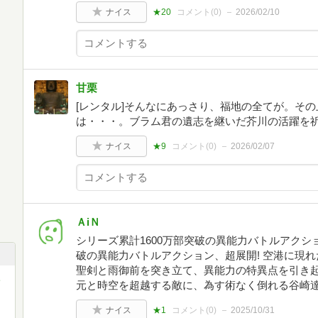
ナイス
★20
コメント(
0
)
2026/02/10
甘栗
[レンタル]そんなにあっさり、福地の全てが。そ
は・・・。ブラム君の遺志を継いだ芥川の活躍を
ナイス
★9
コメント(
0
)
2026/02/07
ＡiＮ
シリーズ累計1600万部突破の異能力バトルアクショ
破の異能力バトルアクション、超展開! 空港に現
聖剣と雨御前を突き立て、異能力の特異点を引き起
ミ
元と時空を超越する敵に、為す術なく倒れる谷崎達
ナイス
★1
コメント(
0
)
2025/10/31