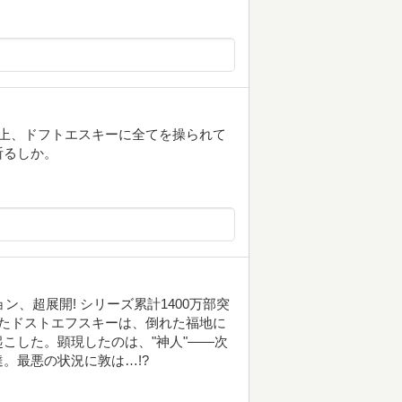
の上、ドフトエスキーに全てを操られて
祈るしか。
ン、超展開! シリーズ累計1400万部突
れたドストエフスキーは、倒れた福地に
こした。顕現したのは、"神人"――次
。最悪の状況に敦は…!?