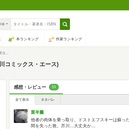
n和書
は
本ランキング
作家ランキング
ース)
(角川コミックス・エース)
感想・レビュー
53
全て表示
ネタバレ
栗羊羹
他者の肉体を乗っ取り、ドストエフスキーは蘇った
間を失った敦。芥川…大丈夫か…