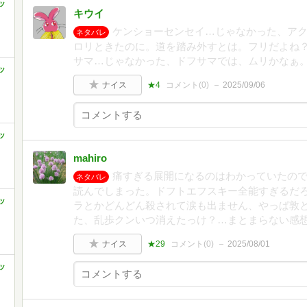
ッ
キウイ
ケンショーセンセイ…じゃなかった、ア
ネタバレ
ロリときたのに。道を踏み外すとは。フリだよね
サマ…じゃなかった、ドフサマでは、ムリかなぁ
ッ
ナイス
★4
コメント(
0
)
2025/09/06
ッ
mahiro
痛すぎる展開になるのはわかっていたの
ネタバレ
読んでしまった。ドフトエフスキー全能すぎるだ
ッ
ラとかどんどん殺されて涙も出ません、やっぱ敦
た、乱歩クンいつ消えたっけ？…まとまらない感
ナイス
★29
コメント(
0
)
2025/08/01
ッ