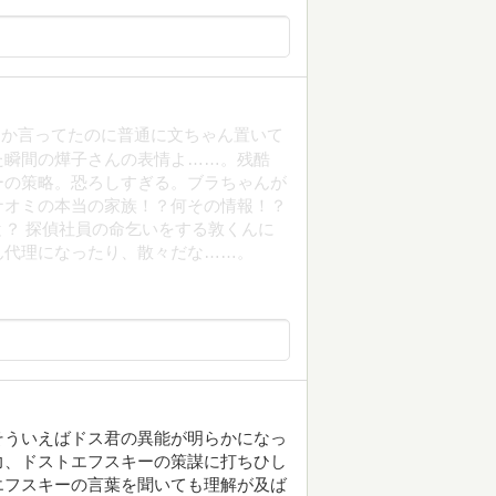
とか言ってたのに普通に文ちゃん置いて
た瞬間の燁子さんの表情よ……。残酷
ーの策略。恐ろしすぎる。ブラちゃんが
ナオミの本当の家族！？何その情報！？
？ 探偵社員の命乞いをする敦くんに
ん代理になったり、散々だな……。
そういえばドス君の異能が明らかになっ
力、ドストエフスキーの策謀に打ちひし
エフスキーの言葉を聞いても理解が及ば