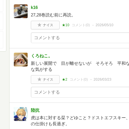
k16
27,28巻読む前に再読。
ナイス
★10
コメント(
0
)
2026/05/10
くろねこ。
新しい展開で 目が離せないが そろそろ 平和
な気がする
ナイス
★2
コメント(
0
)
2026/03/23
陸抗
虎は本に対する栞？どゆこと？ドストエフスキー
の仕掛けも長過ぎ。