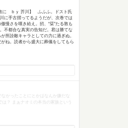
故に ｂｙ 芥川】 ふふふ。ドスト氏
芥川に手古摺ってるようだが、次巻では
傲慢さを嘆き給え。扨、“栞”たる敦も
な。不都合な真実の告知だ。君は勝てな
るが所詮敵キャラとしての力に過ぎぬ。
だがね。読者から盛大に葬儀をしてもら
でなかったことにとかはなんか嫌だな
では？ まぁナオミの本当の家族という