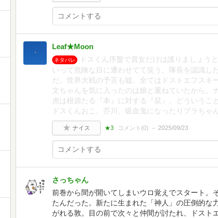
ミ
Leaf★Moon
ドスくん序盤で貴女だけは護りましょう
ネタバレ
ミ
いって危険な目に遭わせてて笑う。隊長を認識し
だ。世界大戦の予言も嘘。全てはドストエフスキ
文ちゃんを気に入ったのは娘と重ねていたから。
虎は根源たる『本』に対する『栞』。どういうこと
ドスくんおこ。芥川、吸血鬼になったりブラちゃ
ミ
ナイス
★3
コメント(
0
)
2025/09/23
ミ
さっちゃん
前巻から間が開いてしまいウロ覚えでスタート。
たんだった。新たに生まれた「神人」の圧倒的な
ミ
がれる敦。目の前で次々と仲間が討たれ、ドスト