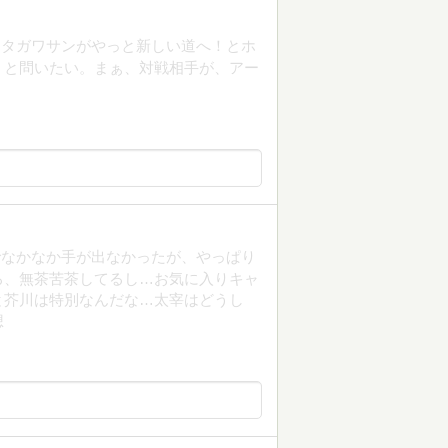
クタガワサンがやっと新しい道へ！とホ
？と問いたい。まぁ、対戦相手が、アー
。
でなかなか手が出なかったが、やっぱり
ろ、無茶苦茶してるし…お気に入りキャ
と芥川は特別なんだな…太宰はどうし
想