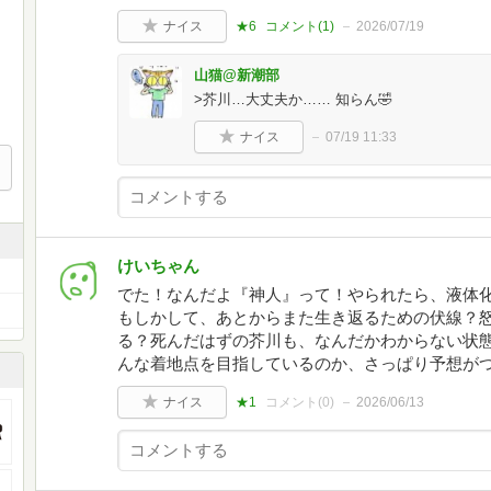
ナイス
★6
コメント(
1
)
2026/07/19
山猫@新潮部
>芥川…大丈夫か…… 知らん🤣
ナイス
07/19 11:33
けいちゃん
でた！なんだよ『神人』って！やられたら、液体
もしかして、あとからまた生き返るための伏線？
る？死んだはずの芥川も、なんだかわからない状
んな着地点を目指しているのか、さっぱり予想が
ナイス
★1
コメント(
0
)
2026/06/13