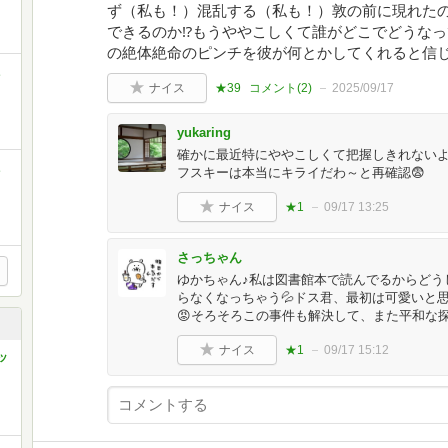
ず（私も！）混乱する（私も！）敦の前に現れた
できるのか⁉️もうややこしくて誰がどこでどうな
の絶体絶命のピンチを彼が何とかしてくれると信じ
ミ
ナイス
★39
コメント(
2
)
2025/09/17
yukaring
確かに最近特にややこしくて把握しきれないよね
ミ
フスキーは本当にキライだわ～と再確認😨
ナイス
★1
09/17 13:25
さっちゃん
ゆかちゃん♪私は図書館本で読んでるからどう
らなくなっちゃう💦ドス君、最初は可愛いと
😡そろそろこの事件も解決して、また平和な探
ナイス
★1
09/17 15:12
ッ