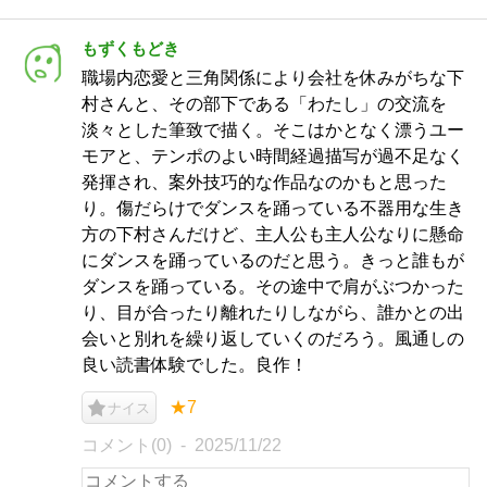
もずくもどき
職場内恋愛と三角関係により会社を休みがちな下
村さんと、その部下である「わたし」の交流を
淡々とした筆致で描く。そこはかとなく漂うユー
モアと、テンポのよい時間経過描写が過不足なく
発揮され、案外技巧的な作品なのかもと思った
り。傷だらけでダンスを踊っている不器用な生き
方の下村さんだけど、主人公も主人公なりに懸命
にダンスを踊っているのだと思う。きっと誰もが
ダンスを踊っている。その途中で肩がぶつかった
り、目が合ったり離れたりしながら、誰かとの出
会いと別れを繰り返していくのだろう。風通しの
良い読書体験でした。良作！
★7
ナイス
コメント(0)
2025/11/22