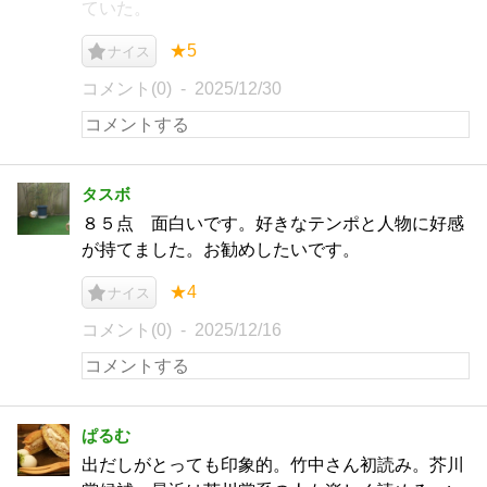
ていた。
★5
ナイス
コメント(0)
2025/12/30
タスボ
８５点 面白いです。好きなテンポと人物に好感
が持てました。お勧めしたいです。
★4
ナイス
コメント(0)
2025/12/16
ぱるむ
出だしがとっても印象的。竹中さん初読み。芥川