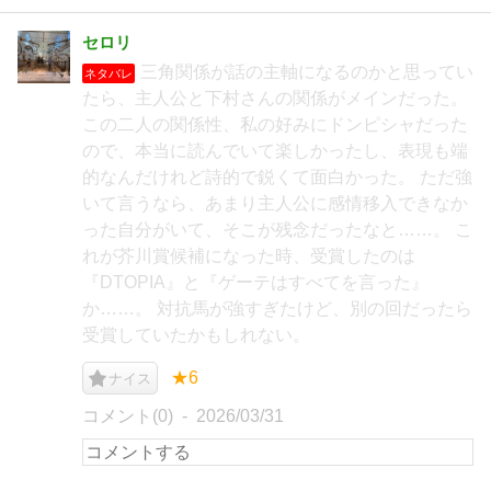
セロリ
三角関係が話の主軸になるのかと思ってい
ネタバレ
たら、主人公と下村さんの関係がメインだった。
この二人の関係性、私の好みにドンピシャだった
ので、本当に読んでいて楽しかったし、表現も端
的なんだけれど詩的で鋭くて面白かった。 ただ強
いて言うなら、あまり主人公に感情移入できなか
った自分がいて、そこが残念だったなと……。 こ
れが芥川賞候補になった時、受賞したのは
『DTOPIA』と『ゲーテはすべてを言った』
か……。 対抗馬が強すぎたけど、別の回だったら
受賞していたかもしれない。
★6
ナイス
コメント(0)
2026/03/31