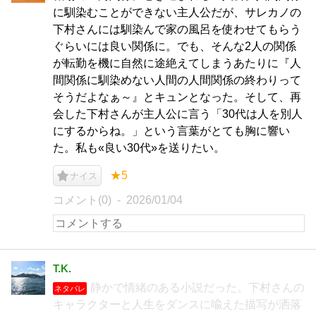
に馴染むことができない主人公だが、サレカノの
下村さんには馴染んで家の風呂を使わせてもらう
ぐらいには良い関係に。でも、そんな2人の関係
が転勤を機に自然に途絶えてしまうあたりに『人
間関係に馴染めない人間の人間関係の終わりって
そうだよなぁ～』とキュンとなった。そして、再
会した下村さんが主人公に言う「30代は人を別人
にするからね。」という言葉がとても胸に響い
た。私も«良い30代»を送りたい。
★5
ナイス
コメント(0)
2026/01/04
T.K.
静かで情緒のある小説だった。下村さんの
ネタバレ
キャラクターと人生をダンスに喩えた描写が洒落