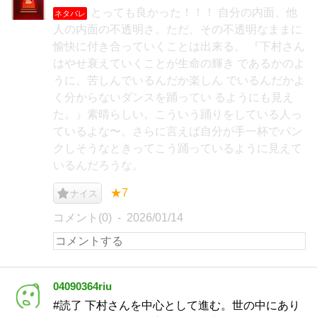
とっても良かった！！！ 自分の内面、他
ネタバレ
人の内面の不透明さ。ただ、その不透明なままに
愉快に付き合っていくことは出来る。 『下村さん
はやせ衰えていくことが生命の輝き であるかのよ
うに、苦しんでいるんだか楽しん でいるんだかよ
く分からないダンスを踊ってい るようにも見え
た。』素晴らしい。こういう踊りをしている人っ
ているよな〜。さらに言えば自分が手一杯でパン
クしそうなときってこう踊っているように見えて
いるんだろうな。
★7
ナイス
コメント(0)
2026/01/14
04090364riu
#読了 下村さんを中心として進む。世の中にあり