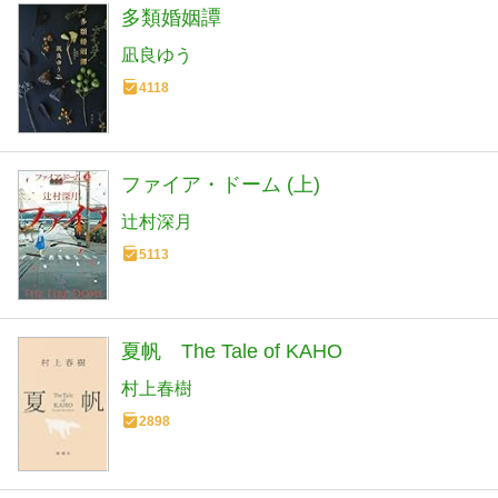
多類婚姻譚
凪良ゆう
4118
ファイア・ドーム (上)
辻村深月
5113
夏帆 The Tale of KAHO
村上春樹
2898