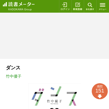
ログイン
新規登録
本を探
ダンス
竹中優子
感想
151