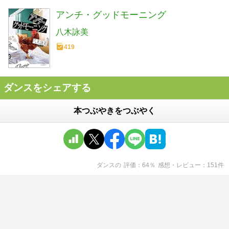
アンチ・グッドモーニング
八木詠美
419
ダンスをシェアする
本つぶやきをつぶやく
ダンス
の
評価
64
％
感想・レビュー
151
件