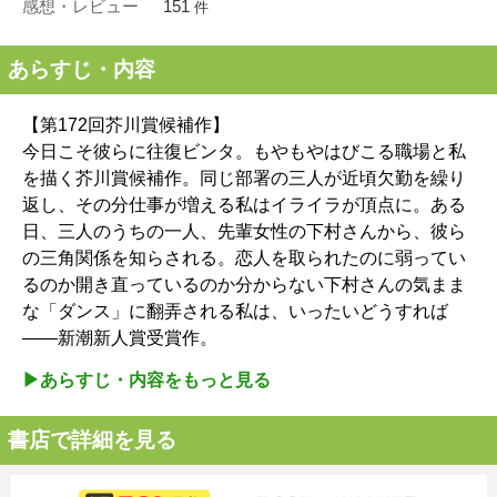
感想・レビュー
151
件
あらすじ・内容
【第172回芥川賞候補作】
今日こそ彼らに往復ビンタ。もやもやはびこる職場と私
を描く芥川賞候補作。同じ部署の三人が近頃欠勤を繰り
返し、その分仕事が増える私はイライラが頂点に。ある
日、三人のうちの一人、先輩女性の下村さんから、彼ら
の三角関係を知らされる。恋人を取られたのに弱ってい
るのか開き直っているのか分からない下村さんの気まま
な「ダンス」に翻弄される私は、いったいどうすれば
――新潮新人賞受賞作。
▶︎あらすじ・内容をもっと見る
書店で詳細を見る