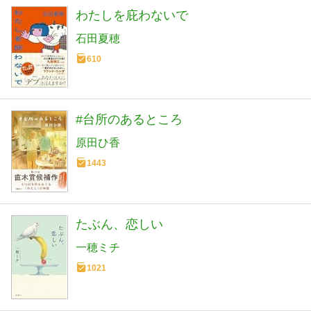
わたしを庇わないで
石田夏穂
610
#台所のあるところ
原田ひ香
1443
たぶん、恋しい
一穂ミチ
1021