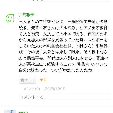
川島敦子
三人まとめて往復ビンタ、三角関係で先輩が欠勤
続き。先輩下村さんは大酒飲み、ピアノ英才教育
で父と衝突、反抗して犬小屋で寝る。夜間の公園
から元恋人の部屋を見張っていた時にスケボーを
していた人は不動産会社社員、下村さんに部屋斡
旋、その後主人公と結婚して離婚。その後下村さ
んと偶然再会。30代は人を別人にさせる、普通の
人が高校生位で経験することを｢馴染んでいない｣
自分は味わった、いい30代だったんだね
★4
ナイス
コメント(0)
2025/10/19