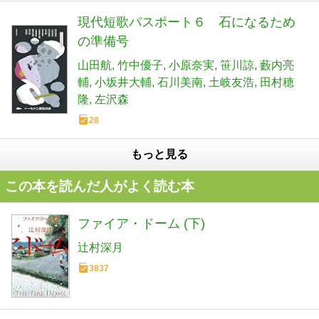
現代短歌パスポート６ 石になるため
の準備号
山田航
竹中優子
小原奈実
笹川諒
藪内亮
輔
小坂井大輔
石川美南
土岐友浩
田村穂
隆
左沢森
28
もっと見る
この本を読んだ人がよく読む本
ファイア・ドーム (下)
辻村深月
3837