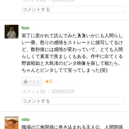
hon
装丁に惹かれて読んでみた🕺🕺いかにも人間らし
い一冊。怒りの感情をストレートに描写してるけ
ど、数秒後には感情が変わっていて、とても人間
らしくて素直で羨ましくもある。作中に出てくる
野坂昭如と大島渚のビンタ映像を探して観たら、
ちゃんとビンタしてて笑ってしまった(笑)
★5
ナイス
コメント(0)
2026/01/05
nito
職場の三角関係に巻き込まれる主人公。人間関係