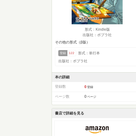
形式：Kindle版
出版社：ポプラ社
その他の形式（β版）
形式：単行本
登録
122
出版社：ポプラ社
本の詳細
登録数
0
登録
ページ数
0
ページ
書店で詳細を見る