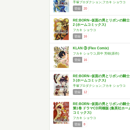
手塚プロダクション,フカキ ショウコ
登録
20
RE:BORN~仮面の男とリボンの騎士
2 (ホームコミックス)
フカキ ショウコ
登録
16
KLAN ③ (Flex Comix)
フカキ ショウコ,田中 芳樹(原作)
登録
16
RE:BORN~仮面の男とリボンの騎士
3 (ホームコミックス)
手塚プロダクション,フカキ ショウコ
登録
12
RE:BORN~仮面の男とリボンの騎士
第1巻 ドラマCD同梱版 (集英社ホー
コミックス)
フカキ ショウコ
登録
8