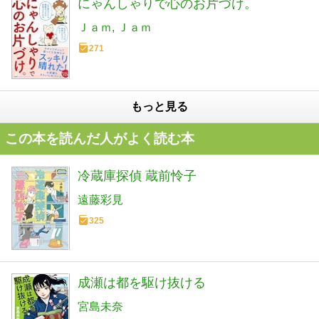
にゃんしゃりで心のお片づけ。
Ｊａｍ
Ｊａｍ
271
もっと見る
この本を読んだ人がよく読む本
冷蔵庫探偵 蔵前怜子
遠藤彩見
325
成瀬は都を駆け抜ける
宮島未奈