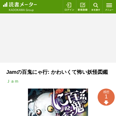
ログイン
新規登録
本を探
Jamの百鬼にゃ行: かわいくて怖い妖怪図鑑
Ｊａｍ
感想
1