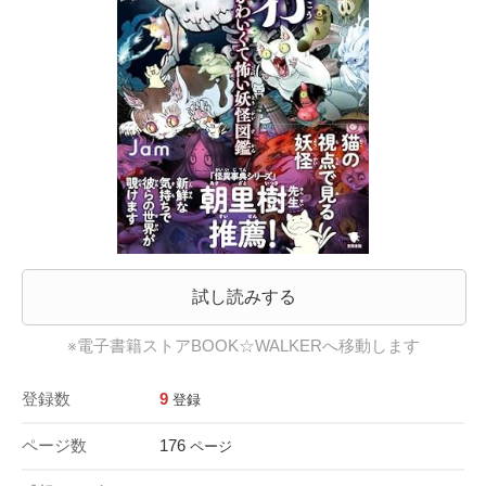
試し読みする
※電子書籍ストアBOOK☆WALKERへ移動します
登録数
9
登録
ページ数
176
ページ