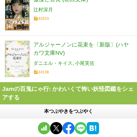
辻村深月
42533
アルジャーノンに花束を〔新版〕(ハヤ
カワ文庫NV)
ダニエル・キイス
小尾芙佐
24138
Jamの百鬼にゃ行: かわいくて怖い妖怪図鑑をシェ
アする
本つぶやきをつぶやく