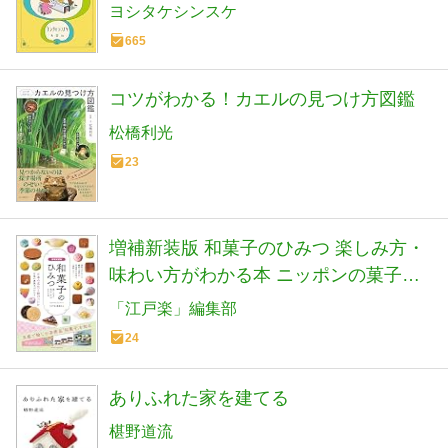
ヨシタケシンスケ
665
コツがわかる！カエルの見つけ方図鑑
松橋利光
23
増補新装版 和菓子のひみつ 楽しみ方・
味わい方がわかる本 ニッポンの菓子文
化超入門 (まなぶっく)
「江戸楽」編集部
24
ありふれた家を建てる
椹野道流