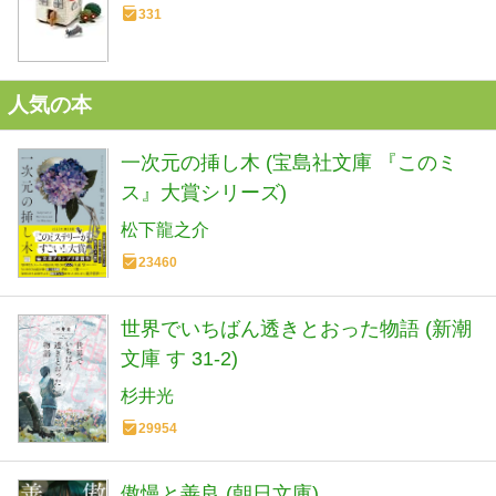
331
人気の本
一次元の挿し木 (宝島社文庫 『このミ
ス』大賞シリーズ)
松下龍之介
23460
世界でいちばん透きとおった物語 (新潮
文庫 す 31-2)
杉井光
29954
傲慢と善良 (朝日文庫)