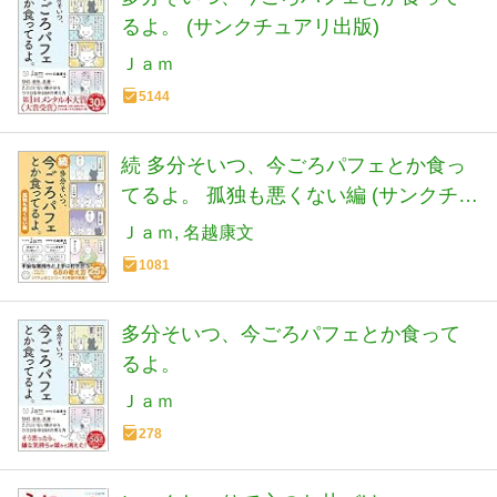
るよ。 (サンクチュアリ出版)
Ｊａｍ
5144
続 多分そいつ、今ごろパフェとか食っ
てるよ。 孤独も悪くない編 (サンクチュ
アリ出版)
Ｊａｍ
名越康文
1081
多分そいつ、今ごろパフェとか食って
るよ。
Ｊａｍ
278