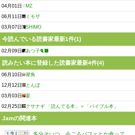
04月01日
MZ
06月11日
ミモザ
03月07日
SHIMO
今読んでいる読書家最新1件(1)
02月09日
あつ子🐈‍⬛
読みたい本に登録した読書家最新4件(4)
06月10日
犀角
12月12日
とんぼ
03月03日
宴
02月25日
クサナギ 「読んでる本」＝「バイブル本」
Jamの関連本
多分そいつ、今ごろパフェとか食って