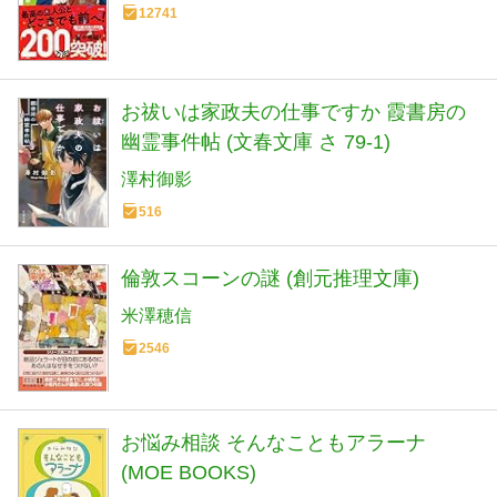
12741
お祓いは家政夫の仕事ですか 霞書房の
幽霊事件帖 (文春文庫 さ 79-1)
澤村御影
516
倫敦スコーンの謎 (創元推理文庫)
米澤穂信
2546
お悩み相談 そんなこともアラーナ
(MOE BOOKS)