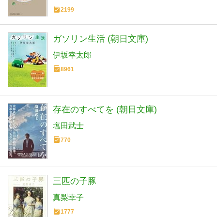
2199
ガソリン生活 (朝日文庫)
伊坂幸太郎
8961
存在のすべてを (朝日文庫)
塩田武士
770
三匹の子豚
真梨幸子
1777