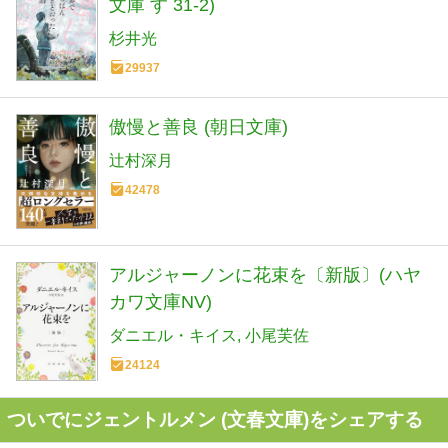
文庫 す 31-2)
杉井光
29937
傲慢と善良 (朝日文庫)
辻村深月
42478
アルジャーノンに花束を〔新版〕(ハヤ
カワ文庫NV)
ダニエル・キイス
小尾芙佐
24124
ついでにジェントルメン (文春文庫)をシェアする