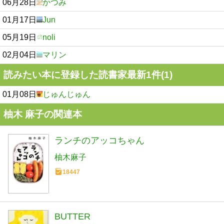
06月28日
かつみ
01月17日
Jun
05月19日
noli
02月04日
マリン
読みたい本に登録した読書家最新1件(1)
01月08日
じゅんじゅん
柚木 麻子の関連本
ランチのアッコちゃん
柚木麻子
18447
BUTTER