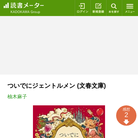
ログイン
新規登録
本を探
ついでにジェントルメン (文春文庫)
柚木麻子
感想
2