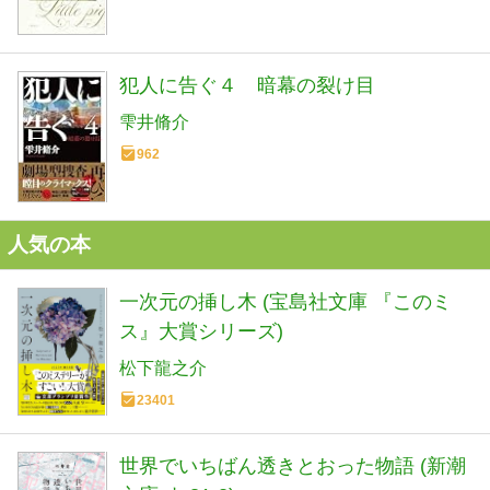
犯人に告ぐ４ 暗幕の裂け目
雫井脩介
962
人気の本
一次元の挿し木 (宝島社文庫 『このミ
ス』大賞シリーズ)
松下龍之介
23401
世界でいちばん透きとおった物語 (新潮