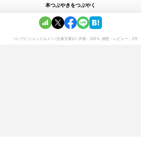
本つぶやきをつぶやく
ついでにジェントルメン (文春文庫)
の
評価
100
％
感想・レビュー
2
件