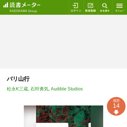
ログイン
新規登録
本を探
バリ山行
松永K三蔵
,
石狩勇気
,
Audible Studios
感想
14