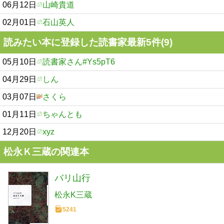
06月12日
山崎貴道
02月01日
石山英人
読みたい本に登録した読書家最新5件(9)
05月10日
読書家さん#Ys5pT6
04月29日
しん
03月07日
さくら
01月11日
ちゃんとも
12月20日
xyz
松永Ｋ三蔵の関連本
バリ山行
松永K三蔵
5241