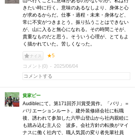
山へ行くことに意味があるのかないのか。私は行
きたい時に行く。意味のあるなしより、身体と心
が求めるからだ。仕事・過程・未来・身体など、
常に不安がつきまとう。振り払うことはできない
が、山に入ると無心になれる。その時間こそが、
貴重なものだと思う。そういう心理が、とてもよ
く描かれていた。苦しくなった。
★5
ナイス
コメント(0)
2025/06/04
貧家ピー
Audibleにて。第171回芥川賞受賞作。「バリ」＝
バリエーションルート。建外装修繕会社に転職
後、誘われて参加した六甲山登山から社内親睦に
も踏み込む主人公 波多。会社方針の転換がマイ
ナスに働く社内で、職人気質の変り者先輩社員