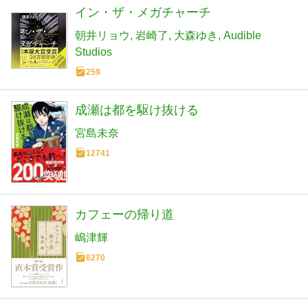
イン・ザ・メガチャーチ
朝井リョウ
岩崎了
大森ゆき
Audible
Studios
259
成瀬は都を駆け抜ける
宮島未奈
12741
カフェーの帰り道
嶋津輝
6270