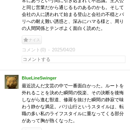
常にあっという間に引き込まれて不思議。主人公
と同じ営業だから通じるものあるのかも。そして
会社の人に誘われて始まる登山と会社の不穏とバ
リへの耐え難い誘惑と、深みにハマる様と、周り
の人間関係とテンポよく面白く読めた。
ナイス
コメント(0)
2025/04/20
BlueLineSwinger
最近読んだ文芸の中で一番面白かった。ルートを
外れることを決めた瞬間の悦楽、その決断を後悔
しながら進む獣道、修羅を抜けた瞬間の静寂で味
わう静かな満足。バリ山行というスタイルは、転
職の多い私のライフスタイルに重なってくる部分
があって胸が熱くなった。