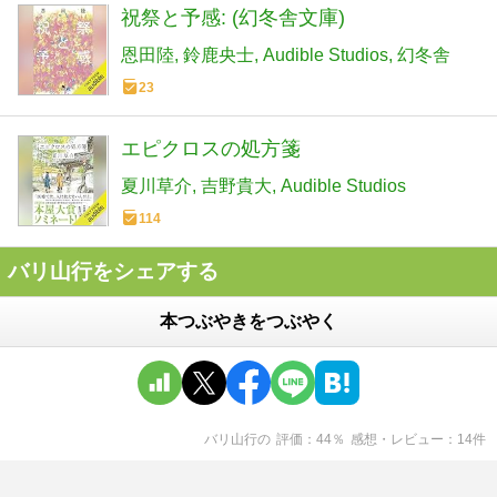
祝祭と予感: (幻冬舎文庫)
恩田陸
鈴鹿央士
Audible Studios
幻冬舎
23
エピクロスの処方箋
夏川草介
吉野貴大
Audible Studios
114
バリ山行をシェアする
本つぶやきをつぶやく
バリ山行
の
評価
44
％
感想・レビュー
14
件