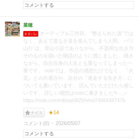
菜穂
オーディブル三作目。 “整えられた道”では
ネタバレ
なく、あえて道なき道を進んでしまう人間。 バリ
山行 は、登山小説でありながら、不器用な生き方
そのものを描いた物語のように感じました。 聴き
ながら、自分自身の人生とも重なってしまった一
冊です。 noteでは、作品の感想だけでなく、『火
花』との共通点や、自分の「迷走する生き方」に
ついても書いています。 読んでいただけたら嬉し
いです。 詳しい感想はnoteに書きました✎‎𓂃𓈒𓏸
https://note.com/mblaq0825/n/nd7486438747b
★14
ナイス
コメント(0)
2026/05/07