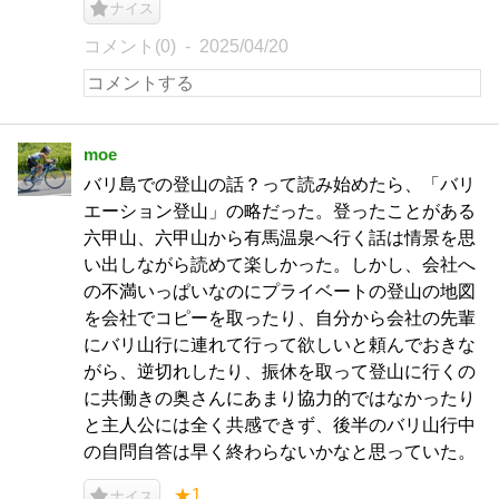
ナイス
コメント(0)
2025/04/20
moe
バリ島での登山の話？って読み始めたら、「バリ
エーション登山」の略だった。登ったことがある
六甲山、六甲山から有馬温泉へ行く話は情景を思
い出しながら読めて楽しかった。しかし、会社へ
の不満いっぱいなのにプライベートの登山の地図
を会社でコピーを取ったり、自分から会社の先輩
にバリ山行に連れて行って欲しいと頼んでおきな
がら、逆切れしたり、振休を取って登山に行くの
に共働きの奥さんにあまり協力的ではなかったり
と主人公には全く共感できず、後半のバリ山行中
の自問自答は早く終わらないかなと思っていた。
★1
ナイス