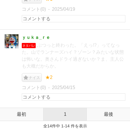
コメント(0)
2025/04/19
ｙｕｋａ_ｒｅ
ぶつっと終わった。「えっ!?」ってなっ
ネタバレ
た。山でランナーズハイ？ゾーン？みたいな状態
は怖いな。奥さんドライ過ぎないか？ま、主人公
も大概だからか。
★2
ナイス
コメント(0)
2025/04/15
最初
1
最後
全14件中 1-14 件を表示