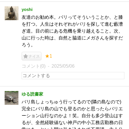
yoshi
友達のお勧め本。バリってそういうことか、と膝
を打つ。人生はそれぞれがバリを探して進む藪漕
ぎ道。目の前にある危機を乗り越えること。次、
山に行った時は、自然と脇道にメガさんを探すだ
ろう。
★1
ナイス
コメント(0)
2025/05/06
ゆる読書家
バリ島しょっちゅう行ってるので(隣の島なので)
完全にバリ島の山でも登るのかと思ったらバリエ
ーション山行なのかよ！笑。自分も多少登山はす
るが、全然経験値ない神戸の中小工務店勤務の日