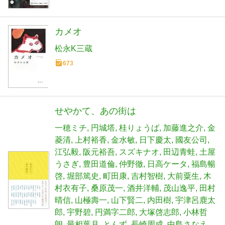
カメオ
松永K三蔵
673
せやかて、あの街は
一穂ミチ
円城塔
桂りょうば
加藤進之介
金
菱清
上村裕香
金水敏
日下慶太
國友公司
江弘毅
阪元裕吾
スズキナオ
田辺青蛙
土屋
うさぎ
豊田道倫
仲野徹
日高ケータ
福島暢
啓
堀部篤史
町田康
吉村智樹
大前粟生
木
村衣有子
桑原茂一
酒井洋輔
茂山逸平
田村
晴信
山極壽一
山下賢二
内田樹
宇津呂鹿太
郎
宇野碧
円満字二郎
大塚啓志郎
小林哲
朗
最相葉月
とんず
長崎周成
中島さなえ