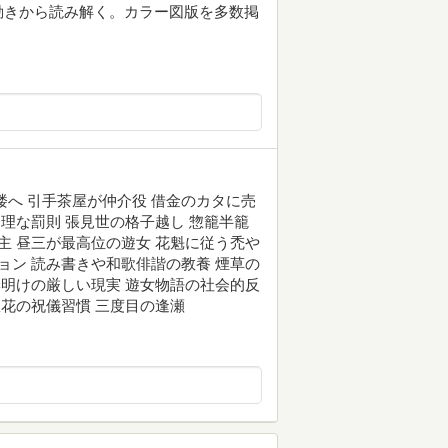
動きから読み解く。カラー図版を多数掲
楼へ 引手茶屋が仲介役 借金のカタに売
条理な罰則 張見世の格子越し 惣籠半籠
主 昼三が最高位の遊女 花魁に従う禿や
ョン 読み書きや和歌俳諧の教養 煙草の
季明けの厳しい現実 遊女物語の社会的反
惣花の祝儀習慣 三度目の逢瀬