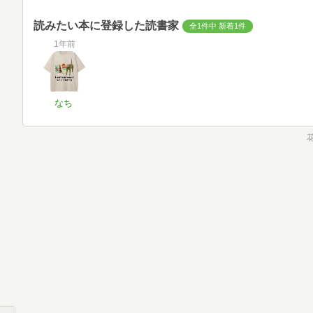
読みたい本に登録した読書家
全1件中 新着1件
1年前
なち