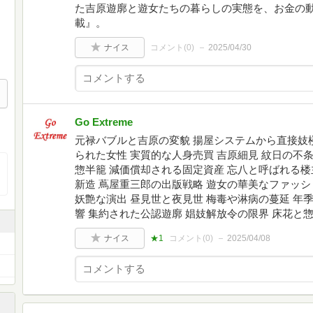
た吉原遊廓と遊女たちの暮らしの実態を、お金の
載』。
ナイス
コメント(
0
)
2025/04/30
Go Extreme
元禄バブルと吉原の変貌 揚屋システムから直接妓
られた女性 実質的な人身売買 吉原細見 紋日の不
惣半籠 減価償却される固定資産 忘八と呼ばれる楼
新造 蔦屋重三郎の出版戦略 遊女の華美なファッシ
妖艶な演出 昼見世と夜見世 梅毒や淋病の蔓延 年
響 集約された公認遊廓 娼妓解放令の限界 床花と
ナイス
★1
コメント(
0
)
2025/04/08