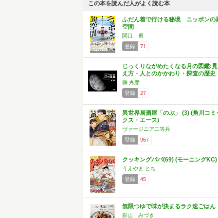
この本を読んだ人がよく読む本
ふだん着で行ける秘境 ニッポンの
空間
関口 勇
登録
71
じっくりながめたくなる月の図鑑:見
え方・人とのかかわり・探査の歴史
縣 秀彦
登録
27
異世界居酒屋「のぶ」 (3) (角川コミ
クス・エース)
ヴァージニア二等兵
登録
967
クッキングパパ(69) (モーニングKC)
うえやま とち
登録
45
無限つゆで味が決まるラク速ごはん
影山 みづき