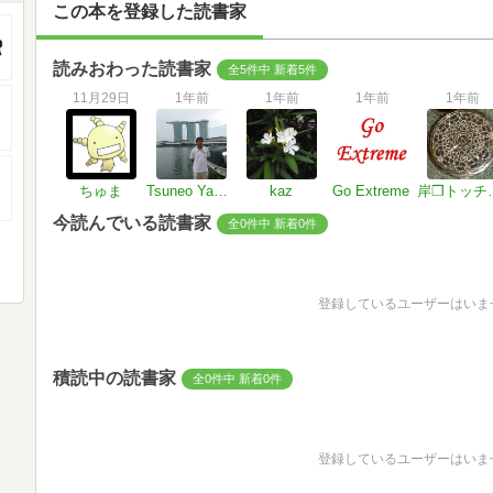
この本を登録した読書家
読みおわった読書家
全5件中 新着5件
11月29日
1年前
1年前
1年前
1年前
ちゅま
Tsuneo Yanaka
kaz
Go Extreme
岸❒ト
今読んでいる読書家
全0件中 新着0件
登録しているユーザーはいま
積読中の読書家
全0件中 新着0件
登録しているユーザーはいま