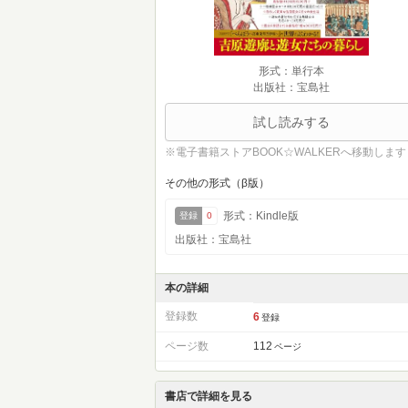
形式：単行本
出版社：宝島社
試し読みする
※電子書籍ストアBOOK☆WALKERへ移動します
その他の形式（β版）
形式：Kindle版
登録
0
出版社：宝島社
本の詳細
登録数
6
登録
ページ数
112
ページ
書店で詳細を見る