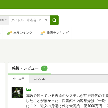
n和書
は
本ランキング
作家ランキング
感想・レビュー
2
全て表示
ネタバレ
kaz
落語で知っている吉原のシステムが江戸時代の中
したことが無かった。図書館の内容紹介は『一晩中
た！？ 遊女の身請け代は最高約１億4000万円