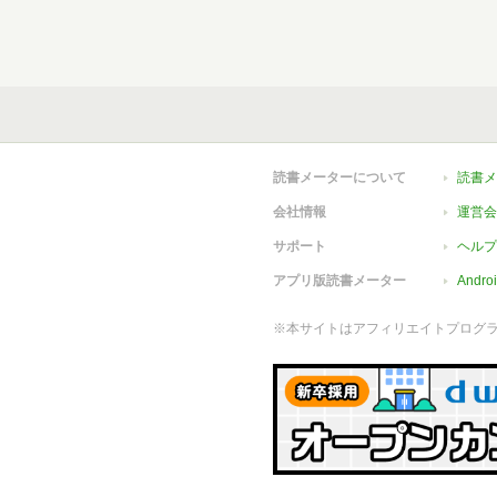
読書メーターについて
読書メ
会社情報
運営会
サポート
ヘルプ
アプリ版読書メーター
Andr
※本サイトはアフィリエイトプログ