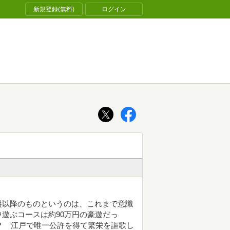
新規登録(無料)
ログイン
盤以降のものというのは、これまで意識
遊ぶコースは約90万円の豪遊だっ
！？ 江戸で唯一公許を得て繁栄を謳歌し