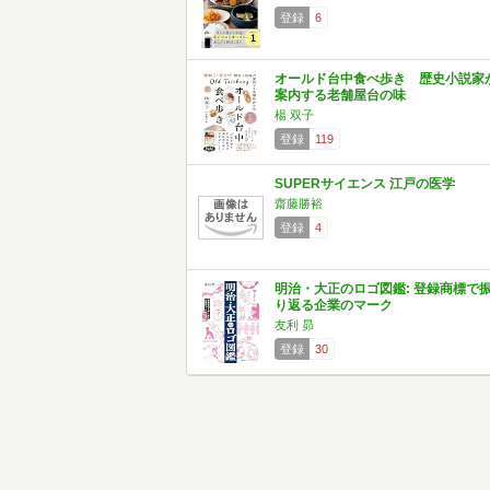
登録
6
オールド台中食べ歩き 歴史小説家
案内する老舗屋台の味
楊 双子
登録
119
SUPERサイエンス 江戸の医学
齋藤勝裕
登録
4
明治・大正のロゴ図鑑: 登録商標で
り返る企業のマーク
友利 昴
登録
30