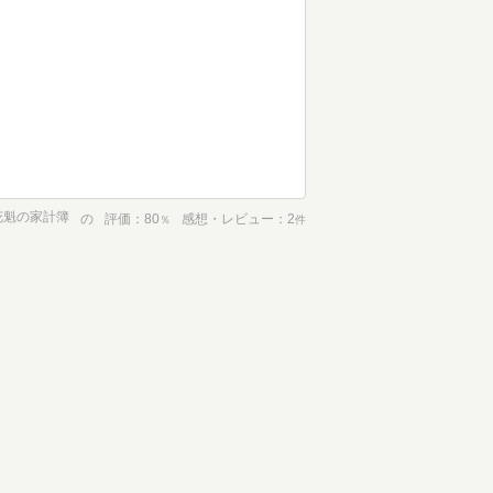
花魁の家計簿
の
評価
80
感想・レビュー
2
％
件