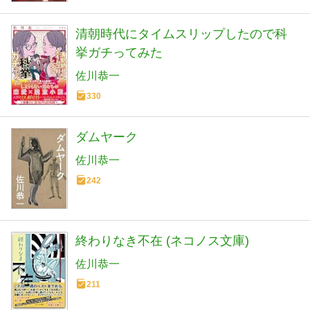
清朝時代にタイムスリップしたので科
挙ガチってみた
佐川恭一
330
ダムヤーク
佐川恭一
242
終わりなき不在 (ネコノス文庫)
佐川恭一
211