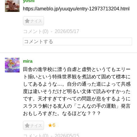
yoshi
https://ameblo.jp/yuuqyu/entry-12973713204.html
ナイス
コメント(0)
2026/05/17
mira
田舎の進学校に漂う自虐と虚勢というてもエリー
ト揃いという特殊世界観を煮詰めて固めて標本に
してあるような…。自分の通った道によって共感
度は違いそうだけど明るい文体で読みやすかった
です。天才すぎてすべての問題が息をするように
スラスラ解ける友人の「こんなの手の運動」発言
おもしろすぎた。なるほどな？？？
★6
ナイス
コメント(0)
2026/05/15