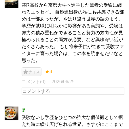
某R高校から京都大学へ進学した筆者の受験に纏
わるエッセイ。 自称進出身の私にも共感できる部
分は一部あったが、やはり違う世界の話のよう。
学歴が就職に明らかに影響がある実態や、受験は
努力の積み重ねができることと努力の方向性が見
極められることの両方が必要、など興味深い話が
たくさんあった。 もし将来子供ができて受験ファ
イターに育った場合は、この本を読ませたいなと
思った。
★3
ナイス
コメント(0)
2026/06/25
ま
受験ないし学歴をひとつの強大な価値観として据
えた時に繰り広げられる世界。さすがにここまで