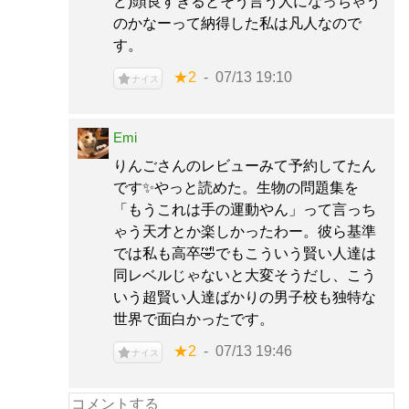
ど)頭良すぎるとそう言う人になっちゃう
のかなーって納得した私は凡人なので
す。
★2
07/13 19:10
ナイス
Emi
りんごさんのレビューみて予約してたん
です✨️やっと読めた。生物の問題集を
「もうこれは手の運動やん」って言っち
ゃう天才とか楽しかったわー。彼ら基準
では私も高卒🤣でもこういう賢い人達は
同レベルじゃないと大変そうだし、こう
いう超賢い人達ばかりの男子校も独特な
世界で面白かったです。
★2
07/13 19:46
ナイス