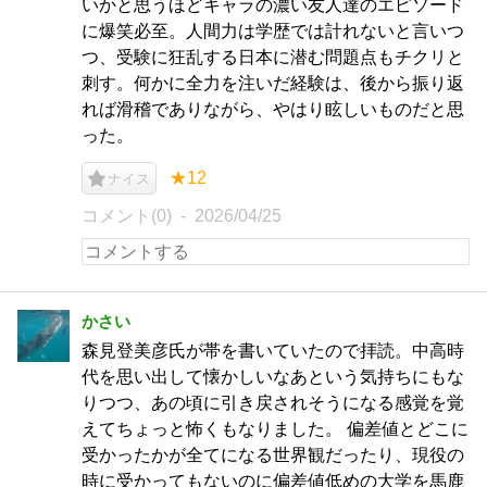
いかと思うほどキャラの濃い友人達のエピソード
に爆笑必至。人間力は学歴では計れないと言いつ
つ、受験に狂乱する日本に潜む問題点もチクリと
刺す。何かに全力を注いだ経験は、後から振り返
れば滑稽でありながら、やはり眩しいものだと思
った。
★12
ナイス
コメント(0)
2026/04/25
かさい
森見登美彦氏が帯を書いていたので拝読。中高時
代を思い出して懐かしいなあという気持ちにもな
りつつ、あの頃に引き戻されそうになる感覚を覚
えてちょっと怖くもなりました。 偏差値とどこに
受かったかが全てになる世界観だったり、現役の
時に受かってもないのに偏差値低めの大学を馬鹿