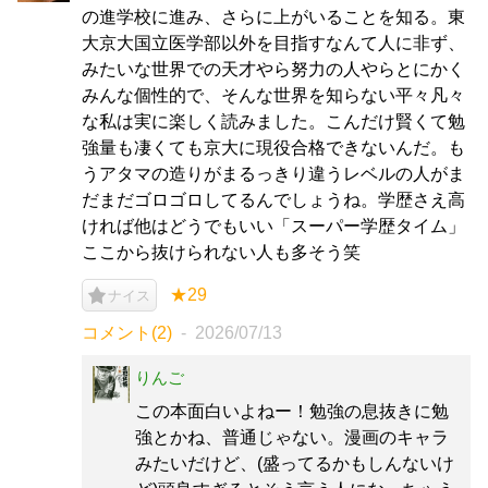
の進学校に進み、さらに上がいることを知る。東
大京大国立医学部以外を目指すなんて人に非ず、
みたいな世界での天才やら努力の人やらとにかく
みんな個性的で、そんな世界を知らない平々凡々
な私は実に楽しく読みました。こんだけ賢くて勉
強量も凄くても京大に現役合格できないんだ。も
うアタマの造りがまるっきり違うレベルの人がま
だまだゴロゴロしてるんでしょうね。学歴さえ高
ければ他はどうでもいい「スーパー学歴タイム」
ここから抜けられない人も多そう笑
★29
ナイス
コメント(2)
2026/07/13
りんご
この本面白いよねー！勉強の息抜きに勉
強とかね、普通じゃない。漫画のキャラ
みたいだけど、(盛ってるかもしんないけ