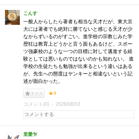
こんす
一般人からしたら著者も相当な天才だが、東大京
大には著者でも絶対に勝てないと感じる天才が少
なからずいるのがすごい。進学校の宗教じみた学
歴狂は教育上どうかと言う面もあるけど、スポー
ツ強豪校のような一つの目標に対して邁進する経
験としては悪いものではないのかも知れない。 進
学校の生徒たちも勉強が出来るという違いはある
が、先生への態度はヤンキーと相違ないという記
述が面白かった。
★4
ナイス
コメント(0)
2026/08/03
里愛乍