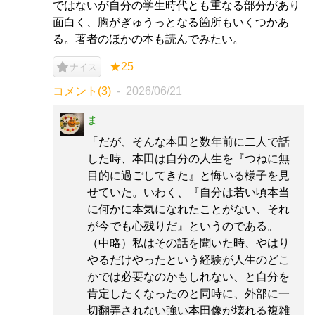
ではないが自分の学生時代とも重なる部分があり
面白く、胸がぎゅうっとなる箇所もいくつかあ
る。著者のほかの本も読んでみたい。
★25
ナイス
コメント(3)
2026/06/21
ま
「だが、そんな本田と数年前に二人で話
した時、本田は自分の人生を『つねに無
目的に過ごしてきた』と悔いる様子を見
せていた。いわく、『自分は若い頃本当
に何かに本気になれたことがない、それ
が今でも心残りだ』というのである。
（中略）私はその話を聞いた時、やはり
やるだけやったという経験が人生のどこ
かでは必要なのかもしれない、と自分を
肯定したくなったのと同時に、外部に一
切翻弄されない強い本田像が壊れる複雑