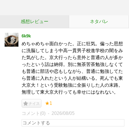
感想レビュー
ネタバレ
6k9k
めちゃめちゃ面白かった。正に狂気。偏った思想
に洗脳してしまう中高一貫男子校進学校の闇をみ
た気がした。京大行ったら意外と普通の人が多か
ったという話は納得。別に無茶苦茶勉強しなくて
も普通に部活や恋もしながら、普通に勉強してた
ら普通に入れたという人が結構いる。死んでも東
大京大！という受験勉強に全振りした人の末路。
無理して東大京大行っても幸せにはなれない。
★1
ナイス
コメント(0)
2026/08/05