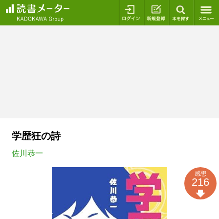
ログイン
新規登録
本を探
学歴狂の詩
佐川恭一
感想
216