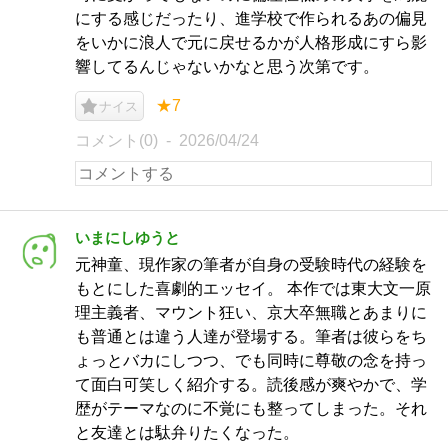
にする感じだったり、進学校で作られるあの偏見
をいかに浪人で元に戻せるかが人格形成にすら影
響してるんじゃないかなと思う次第です。
★7
ナイス
コメント(0)
2026/04/24
いまにしゆうと
元神童、現作家の筆者が自身の受験時代の経験を
もとにした喜劇的エッセイ。 本作では東大文一原
理主義者、マウント狂い、京大卒無職とあまりに
も普通とは違う人達が登場する。筆者は彼らをち
ょっとバカにしつつ、でも同時に尊敬の念を持っ
て面白可笑しく紹介する。読後感が爽やかで、学
歴がテーマなのに不覚にも整ってしまった。それ
と友達とは駄弁りたくなった。