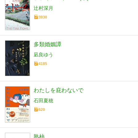
辻村深月
3930
多類婚姻譚
凪良ゆう
4185
わたしを庇わないで
石田夏穂
620
熟柿