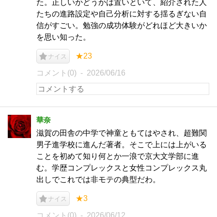
た。正しいかどうかは置いといて、紹介された人
たちの進路設定や自己分析に対する揺るぎない自
信がすごい。勉強の成功体験がどれほど大きいか
を思い知った。
★23
ナイス
コメント(0)
2026/06/16
華奈
滋賀の田舎の中学で神童ともてはやされ、超難関
男子進学校に進んだ著者。そこで上には上がいる
ことを初めて知り何とか一浪で京大文学部に進
む。学歴コンプレックスと女性コンプレックス丸
出しでこれでは非モテの典型だわ。
★3
ナイス
コメント(0)
2026/06/12