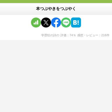
本つぶやきをつぶやく
学歴狂の詩
の
評価
74
％
感想・レビュー
216
件