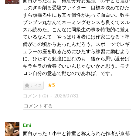
面白かったなぁ 得意分野お勉強！の子ども達が
しのぎを削る受験ファイター 目標を決めてひた
すら頑張る中にも其々個性があって面白い。数学
ブンブン丸なんてネーミングセンスも良くてスル
スル読めた。こんなに同級生の事を特徴的に覚え
ているなんて やっぱり著者には作家になる下準
備がこの頃からあったんだろう。スポーツでレギ
ュラーの座を取るためにひたすら練習に励むよう
に、ひたすら勉強に励むのも 後から思い返せば
キラキラの青春でいいんじゃないかと思う。モチ
ロン自分の意志で励むのであれば、です。
★5
ナイス
コメント(0)
2026/07/31
Emi
面白かった！小中と神童と称えられた作者が京都