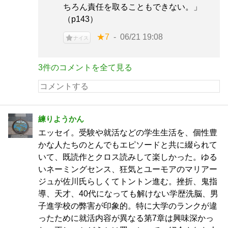
ちろん責任を取ることもできない。」
（p143）
★7
06/21 19:08
ナイス
3件のコメントを全て見る
練りようかん
エッセイ。受験や就活などの学生生活を、個性豊
かな人たちのとんでもエピソードと共に綴られて
いて、既読作とクロス読みして楽しかった。ゆる
いネーミングセンス、狂気とユーモアのマリアー
ジュが佐川氏らしくてトントン進む。挫折、鬼指
導、天才、40代になっても解けない学歴洗脳、男
子進学校の弊害が印象的。特に大学のランクが違
ったために就活内容が異なる第7章は興味深かっ