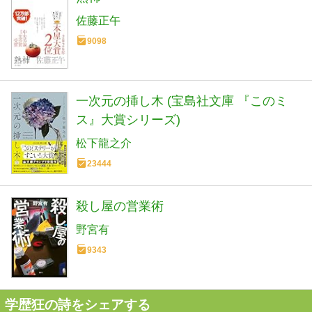
佐藤正午
9098
一次元の挿し木 (宝島社文庫 『このミ
ス』大賞シリーズ)
松下龍之介
23444
殺し屋の営業術
野宮有
9343
学歴狂の詩をシェアする