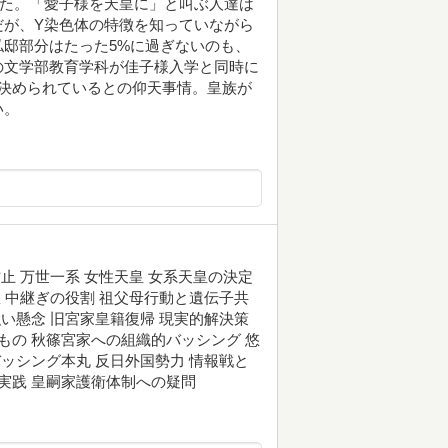
みた。「愛子様を天皇に」と叫ぶ人達は
だが、Y染色体の特徴を知っていながら
邸部分はたった5%に過ぎないのも、
の文学部教育学科が佳子様入学と同時に
決められているとの仰天事情。皇族が
い。
止 万世一系 女性天皇 女系天皇の決定
皇 中継ぎの役割 祖父母行動と遺伝子共
強い懸念 旧宮家皇籍復帰 現実的解決策
もの 秋篠宮家への組織的バッシング 悠
バッシング本丸 反日外国勢力 情報戦と
実践 皇嗣家護衛体制への疑問