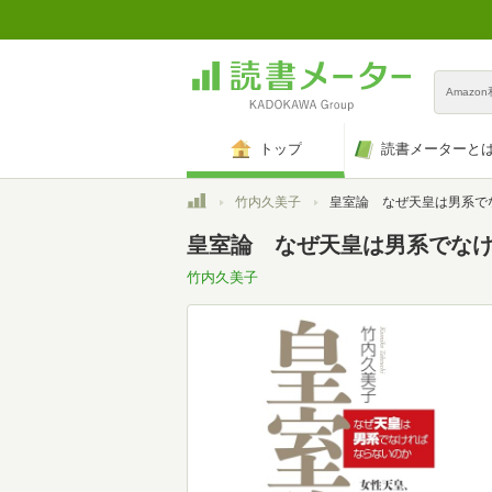
Amazo
トップ
読書メーターと
トップ
竹内久美子
皇室論 なぜ天皇は男系でなければ
皇室論 なぜ天皇は男系でな
竹内久美子