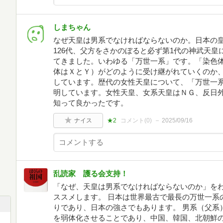
しまちゃん
なぜ天皇は男系でなければならないのか。日本の
126代、父方をさかのぼると必ず第1代の神武天
てきました。いわゆる「万世一系」です。「染色
体はＸとＹ）がどのように受け継がれていくのか
しています。歴代の女性天皇について、「万世一
明しています。女性天皇、女系天皇はＮＧ、反日
知って良かったです。
ナイス
★2
コメント(
0
)
2025/09/16
乱読家 護る会支持！
「なぜ、天皇は男系でなければならないのか」をわ
ススメします。 日本は世界最古で最長の万世一系
りであり、日本の強さでもあります。 男系（父系
を弱体化させることであり、中国、韓国、北朝鮮