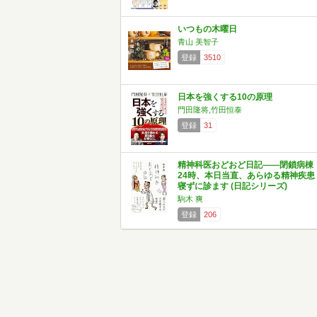
いつもの木曜日
青山 美智子
登録
3510
日本を強くする10の原理
門田隆将,竹田恒泰
登録
31
精神科医おどおど日記——閉鎖病棟
24時、本日当直、あらゆる精神疾患
寝ずに診ます (日記シリーズ)
駒木 爽
登録
206