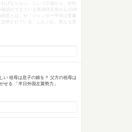
ければならない」という立場から、女性
認ができている第26代天皇から1500
の総意とは」や「ジェンダー平等は普遍
く説明されている。ふむふむ。異なる意
しい 祖母は息子の娘を？ 父方の祖母は
つがせる 「半日外国左翼勢力」