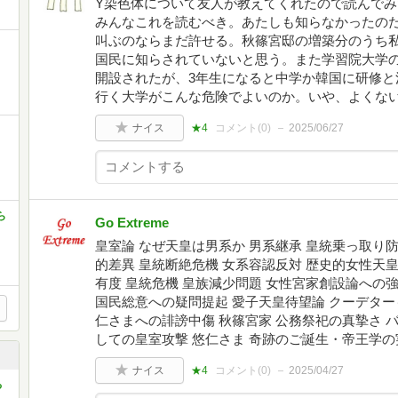
Y染色体について友人が教えてくれたので読んで
みんなこれを読むべき。あたしも知らなかったの
叫ぶのならまだ許せる。秋篠宮邸の増築分のうち私
国民に知らされていないと思う。また学習院大学
開設されたが、3年生になると中学か韓国に研修と
行く大学がこんな危険でよいのか。いや、よくな
ナイス
★4
コメント(
0
)
2025/06/27
ら
Go Extreme
皇室論 なぜ天皇は男系か 男系継承 皇統乗っ取り防
的差異 皇統断絶危機 女系容認反対 歴史的女性天
有度 皇統危機 皇族減少問題 女性宮家創設論への
国民総意への疑問提起 愛子天皇待望論 クーデター
仁さまへの誹謗中傷 秋篠宮家 公務祭祀の真摯さ 
しての皇室攻撃 悠仁さま 奇跡のご誕生・帝王学の
ナイス
★4
コメント(
0
)
2025/04/27
る