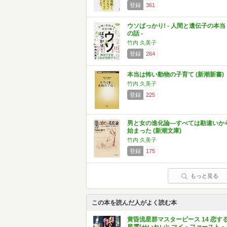
登録
361
ウソばっかり! - 人間と遺伝子の本当
の話 -
竹内 久美子
登録
264
本当は怖い動物の子育て (新潮新書)
竹内 久美子
登録
225
男と女の進化論―すべては勘違いか
始まった (新潮文庫)
竹内 久美子
登録
175
もっと見る
この本を読んだ人がよく読む本
黄昏流星群マスターピース 14 恋す