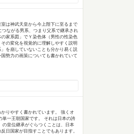
皇室は神武天皇から今上陛下に至るまで
皇につながる男系、つまり父系で継承され
体の家系図」でＹ染色体（男性の性染色
、その変化を視覚的に理解しやすく説明
系」を崩していないことも分かり易く説
外国勢力の画策についても書かれていて
かりやすく書かれています。 強くオ
の単一王朝国家です。 それは日本の誇
）の皇位継承がぐらつくことは、日本
の反日国家が目指すことでもあります。