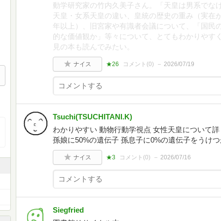
動学研究家の竹内久美子さん。「天皇は男系でな
天皇・女系天皇の違い、皇統の歴史の重み（実在が確
年以上）、旧宮家や有識者会議について、「国民
的な価値観か」等々について、とてもわかりやす
見の本も読んでみたい。
ナイス
★26
コメント(
0
)
2026/07/19
Tsuchi(TSUCHITANI.K)
わかりやすい 動物行動学視点 女性天皇について詳
孫娘に50%の遺伝子 孫息子に0%の遺伝子をうけ
ナイス
★3
コメント(
0
)
2026/07/16
Siegfried