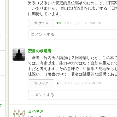
男系（父系）の安定的皇位継承のためには、旧宮
しかありません。 青山繁晴議員を代表とする「日
に期待しています。
ナイス
★5
コメント(
0
)
2025/08/26
ン
,
読書の求道者
著者 竹内氏の講演は２回聴講したが、この本で
ては、有史以来、能力や力ではなく血筋を重んじ
トだと考えます。その意味で、生物学の見地から
味深い。（著書の中で、著者は補足的な説明であ
ナイス
★1
コメント(
0
)
2025/06/29
で
ヨハネス