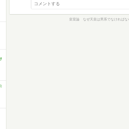
皇室論 なぜ天皇は男系でなければな
け
た