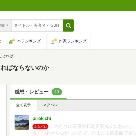
n和書
は
本ランキング
作家ランキング
ならないのか
ければならないのか
感想・レビュー
10
全て表示
ネタバレ
pirokichi
このたびの皇室典範改正案成立において
ネタバレ
今一つわからなかったので、たまたま図書館で見