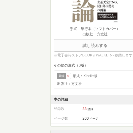
形式：単行本（ソフトカバー）
出版社：方丈社
試し読みする
※電子書籍ストアBOOK☆WALKERへ移動します
その他の形式（β版）
形式：Kindle版
登録
0
出版社：方丈社
本の詳細
登録数
33
登録
ページ数
200
ページ