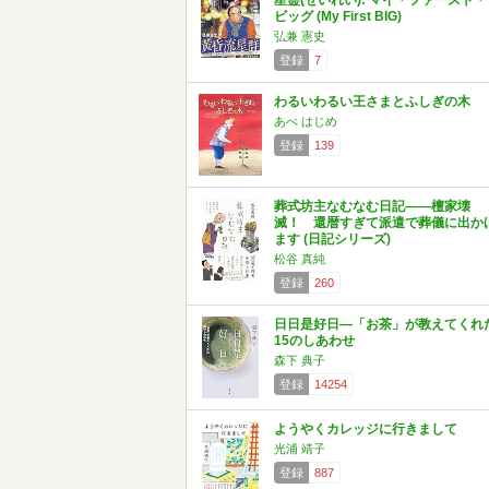
星霊(せいれい): マイ・ファースト・
ビッグ (My First BIG)
弘兼 憲史
登録
7
わるいわるい王さまとふしぎの木
あべ はじめ
登録
139
葬式坊主なむなむ日記――檀家壊
滅！ 還暦すぎて派遣で葬儀に出か
ます (日記シリーズ)
松谷 真純
登録
260
日日是好日―「お茶」が教えてくれ
15のしあわせ
森下 典子
登録
14254
ようやくカレッジに行きまして
光浦 靖子
登録
887