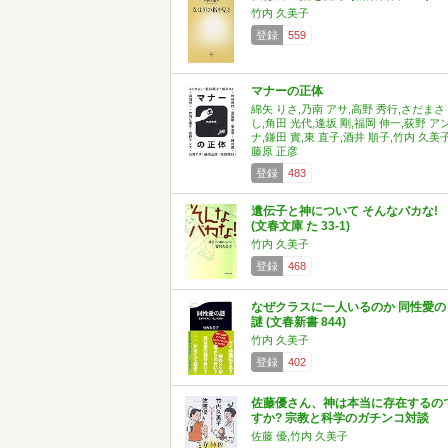
竹内 久美子
登録
559
マナーの正体
綿矢 りさ,乃南 アサ,高野 秀行,さだまさ
し,角田 光代,逢坂 剛,福岡 伸一,荻野 ア
ナ,鎌田 實,東 直子,酒井 順子,竹内 久美子
藤原 正彦
登録
483
遺伝子と神について そんなバカな!
(文春文庫 た 33-1)
竹内 久美子
登録
468
なぜクラスに一人いるのか 同性愛の
謎 (文春新書 844)
竹内 久美子
登録
402
佐藤優さん、神は本当に存在するの
すか? 宗教と科学のガチンコ対談
佐藤 優,竹内 久美子