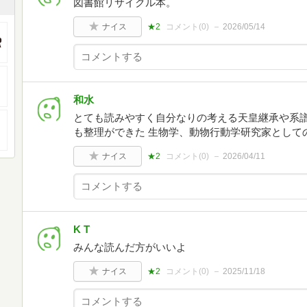
図書館リサイクル本。
ナイス
★2
コメント(
0
)
2026/05/14
和水
とても読みやすく自分なりの考える天皇継承や系
も整理ができた 生物学、動物行動学研究家として
ナイス
★2
コメント(
0
)
2026/04/11
K T
みんな読んだ方がいいよ
ナイス
★2
コメント(
0
)
2025/11/18