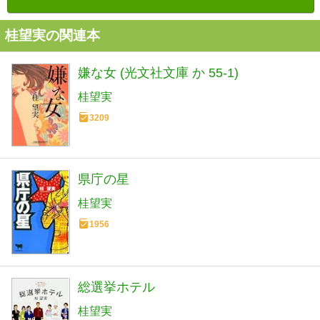
桂望実の関連本
嫌な女 (光文社文庫 か 55-1)
桂望実
3209
県庁の星
桂望実
1956
総選挙ホテル
桂望実