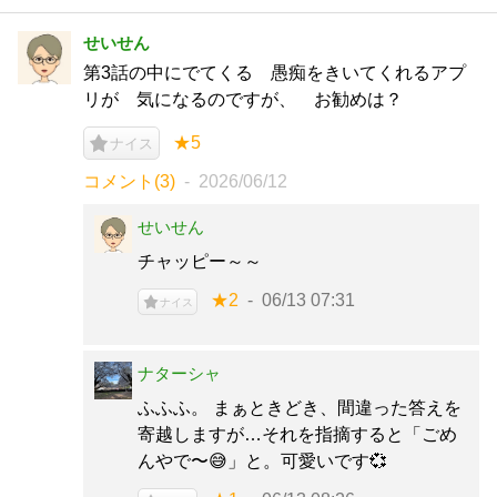
せいせん
第3話の中にでてくる 愚痴をきいてくれるアプ
リが 気になるのですが、 お勧めは？
★5
ナイス
コメント(3)
2026/06/12
せいせん
チャッピー～～
★2
06/13 07:31
ナイス
ナターシャ
ふふふ。 まぁときどき、間違った答えを
寄越しますが…それを指摘すると「ごめ
んやで〜😅」と。可愛いです💞