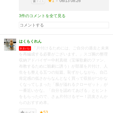
★1
06/13 08:26
ナイス
3件のコメントを全て見る
はくもくれん
「片付けるためには、ご自分の過去と未来
ネタバレ
を再編成する必要がございます。」スゴ腕の整理
収納アドバイザー中村真穂（宝塚歌劇のファン、
布教するために観劇に誘う）が部屋を片付け、人
生をも整える五つの短篇。恥ずかしながら、自己
肯定感の低さからなんとなく買って収拾がつかな
くなってしまった「服が溢れるクローゼット」が
一番近いかな。「自分を認めてあげる」とヒント
をもらったので、さぁ片付けるぞー！読友さんか
らのおすすめ本。
★53
ナイス