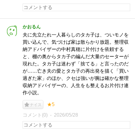
かおるん
夫に先立たれ一人暮らしのタカ子は、ついモノを
買い込んで、気づけば家は散らかり放題。整理収
納アドバイザーの中村真穂に片付けを依頼する
と、棚の奥からタカ子の編んだ大量のセーターが
現れた。タカ子は迷わず「捨てる」と言ったのだ
が……亡き夫の愛とタカ子の再出発を描く「買い
過ぎた家」のほか、クセは強いが腕は確かな整理
収納アドバイザーの、人生をも整えるお片付け連
作小説。
★5
ナイス
コメント(0)
2026/05/28