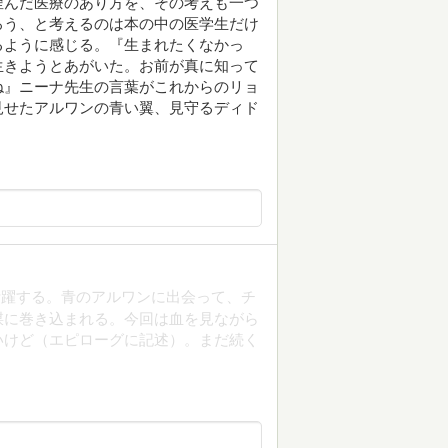
歪んだ医療のあり方を、その考えも一つ
ろう、と考えるのは本の中の医学生だけ
るように感じる。『生まれたくなかっ
生きようとあがいた。お前が真に知って
ね』ニーナ先生の言葉がこれからのリョ
見せたアルワンの青い翼、見守るディド
活躍する。青のアルワンに出会って、チ
謀に巻き込まれる。今回は血を見ながら
いけど（エピローグに記述）。まだ続く