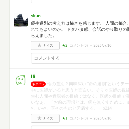
skun
優生選別の考え方は怖さを感じます。 人間の都合
れてもよいのか。 ドタバタ感、会話のやり取りの
らえました。
ナイス
★2
コメント(
0
)
2026/07/10
Hi
命の選別？興味深い "命の選別"というテ
ネタバレ
中に医師がいると思うと面白い。そりゃ医師の視
生む人間や近親者の目線ではなく、医師の目線で
いなぁ。 「お前の理想とは、病を無くすために、
>、いや、医そのものと矛盾する。」p214
ナイス
★1
コメント(
0
)
2026/07/10