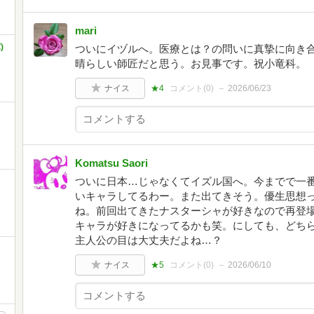
mari
)
ついにイヅルへ。医療とは？の問いに真摯に向き
晴らしい師匠だと思う。お見事です。祝小竜科。
ナイス
★4
コメント(
0
)
2026/06/23
Komatsu Saori
ついに日本…じゃなくてイズル国へ。今までで一
いキャラしてるわー。また出てきそう。優生思想
ね。前回出てきたナスターシャが好きなので再登
キャラが好きになってるかも笑。にしても、どち
主人公の目は大丈夫だよね…？
ナイス
★5
コメント(
0
)
2026/06/10