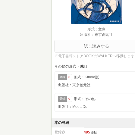
形式：文庫
出版社：東京創元社
試し読みする
※電子書籍ストアBOOK☆WALKERへ移動します
その他の形式（β版）
形式：Kindle版
登録
3
出版社：東京創元社
形式：その他
登録
0
出版社：MediaDo
本の詳細
登録数
495
登録