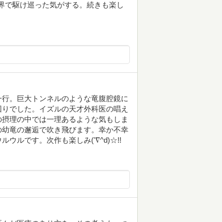
世界で駆け巡った気がする。続きも楽し
一行。巨大トンネルのような竜腹腔鏡に
回りでした。イズルの天才外科医の唱え
の摂理の中では一理あるような気もしま
の幼竜の邂逅で吹き飛びます。幸か不幸
ルです。次作も楽しみ('∇^d)☆!!