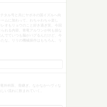
カテタル号と共にヤポネの国イズルへ向
チームに加わって、わちゃわちゃ楽し
年レオもリョウのこと好き過ぎ笑。今回
せられる内容。青竜アルワンが何も損な
読んでていつも脳がバグるんだけど、今
ったな。リリの機械操作はもちろん、リ
マ竜外科医、骨継ぎ。なかなかヘヴィな
激しい流れに飲まれていく。