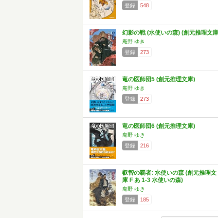
登録
548
幻影の戦 (水使いの森) (創元推理文庫
庵野 ゆき
登録
273
竜の医師団5 (創元推理文庫)
庵野 ゆき
登録
273
竜の医師団6 (創元推理文庫)
庵野 ゆき
登録
216
叡智の覇者: 水使いの森 (創元推理文
庫 F あ 1-3 水使いの森)
庵野 ゆき
登録
185