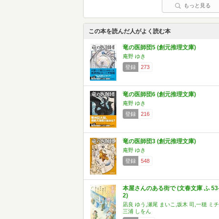
もっと見る
この本を読んだ人がよく読む本
竜の医師団5 (創元推理文庫)
庵野 ゆき
登録
273
竜の医師団6 (創元推理文庫)
庵野 ゆき
登録
216
竜の医師団3 (創元推理文庫)
庵野 ゆき
登録
548
本屋さんのある街で (文春文庫 ふ 53
2)
凪良 ゆう,瀬尾 まいこ,坂木 司,一穂 ミチ
三浦 しをん