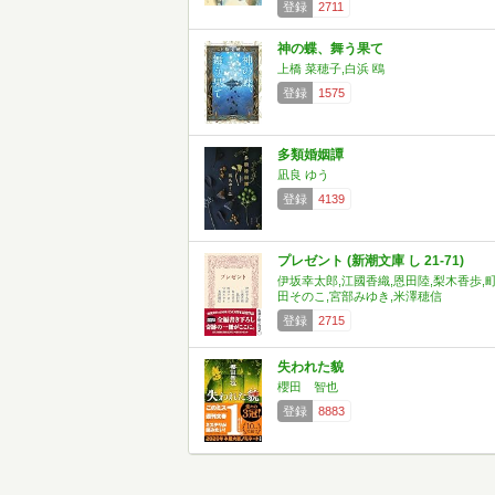
登録
2711
神の蝶、舞う果て
上橋 菜穂子,白浜 鴎
登録
1575
多類婚姻譚
凪良 ゆう
登録
4139
プレゼント (新潮文庫 し 21-71)
伊坂幸太郎,江國香織,恩田陸,梨木香歩,
田そのこ,宮部みゆき,米澤穂信
登録
2715
失われた貌
櫻田 智也
登録
8883