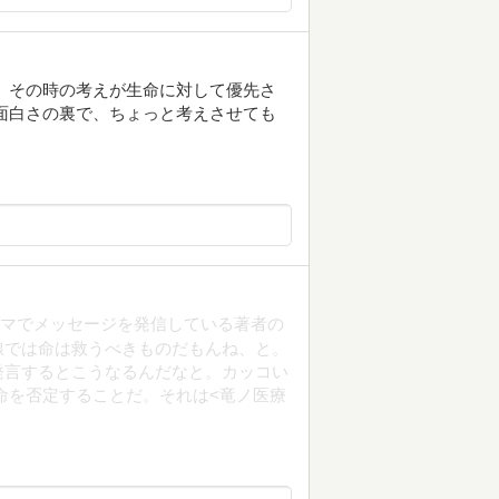
、その時の考えが生命に対して優先さ
面白さの裏で、ちょっと考えさせても
ーマでメッセージを発信している著者の
線では命は救うべきものだもんね、と。
発言するとこうなるんだなと。カッコい
命を否定することだ。それは<竜ノ医療