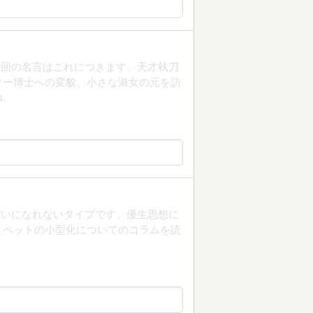
今回の名言はこれにつきます。天才執刀
ター博士への変貌、小さな淑女の元を訪
ね。
嫌いになれないタイプです。優生思想に
とペットの小型化についてのコラムを読