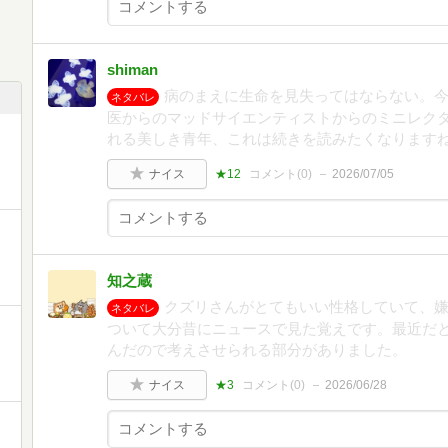
shiman
病のまえに生命を見失ってはならない。
ネタバレ
医からのマッドサイエンティストからのミニレク
れる美しき青年、これは続きを読みたくなります
ナイス
★12
コメント(
0
)
2026/07/05
知之蔵
クズリさんがとてもいい性格していて、
ネタバレ
ついて大分昔にニュースで見た覚えです。最近だ
んだので考えさせられる部分がありました。
ナイス
★3
コメント(
0
)
2026/06/28