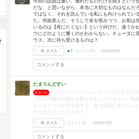
今回の話題は重い。優れたものだけを残すという
だな、と思いながら、本当に大切なものはなんだ
ではなく、それを読んでいる私にも向けられてい
た。何故産んだ。そうして命を恨みつつ、お前は
いるのは【死にたくない】という叫びだ。違うか
ウにどのように響くのかわからない。チューダに
ウス。次に待ち受けるものは？
ナイス
★7
コメント(
0
)
2026/08/02
たまりんどすい
リョウたちがイヅルに行ってまたまた大
ネタバレ
ューダの翼の治療法を教えてもらうつもりが、陰
もレオニートが大活躍する。後で反動が来たらし
ので読んでいこうと思う。
ナイス
コメント(
0
)
2026/07/30