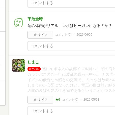
宇治金時
竜の体内がリアル。レオはビーガンになるのか？
ナイス
コメント(
0
)
2026/06/06
しまこ
町
遂にヤポネ人の故郷イズル国へ！ 初の海
ネタバレ
カランバスのご一行は波乱の真っ只中へ。 ナスタ
イズルの優秀な医師との交流で、 リョウは故郷へ
しまうのか心配になったけど、竜王の目は熱と絆を
人間の及ばぬ愛の生き物であるということがラス
ナイス
★6
コメント(
0
)
2026/05/21