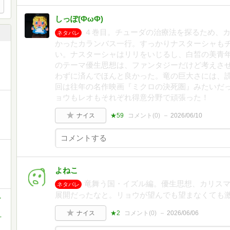
しっぽ(ФωФ)
４巻目。チューダの治療法を探るため、
ネタバレ
かったカランバス一行。すっかりナスターシャも
い。ナスターシャはリリをいじるし、白皙の美青
のテーマ優生思想は、ファンタジーだけど考えさ
わずに済んでほんと良かった。竜の巨大さには、
回は往年の名作映画『ミクロの決死圏』みたいだ
ョウもレオもそれぞれ得意分野で頑張った！
ナイス
★59
コメント(
0
)
2026/06/10
よねこ
竜舞う国・イズル編。優生思想、カリス
ネタバレ
展開だったなと。リョウが望んでも望まなくても
-
ナイス
★2
コメント(
0
)
2026/06/06
,