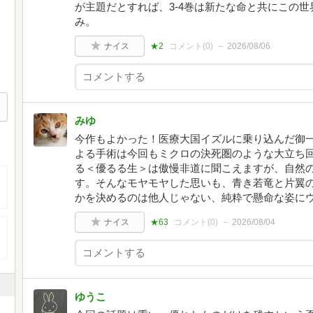
が主題だとすれば、3-4巻は新たな命と共にこの
み。
ナイス
★2
コメント(
0
)
2026/08/06
みゆ
今作もよかった！医療大国イズルに乗り込んだ御
よる手術は今回もミクロの決死圏のような大立ち
る＜優るる生＞は傲慢非道に聞こえますが、自然
す。そんなモヤモヤした思いも、青き若竜と片翼
かを決めるのは他人じゃない、純粋で懸命な姿にウルウ
ナイス
★63
コメント(
0
)
2026/08/04
ゆうこ