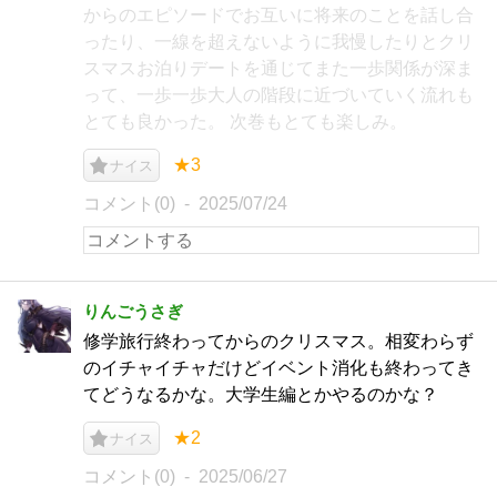
からのエピソードでお互いに将来のことを話し合
ったり、一線を超えないように我慢したりとクリ
スマスお泊りデートを通じてまた一歩関係が深ま
って、一歩一歩大人の階段に近づいていく流れも
とても良かった。 次巻もとても楽しみ。
★3
ナイス
コメント(0)
2025/07/24
りんごうさぎ
修学旅行終わってからのクリスマス。相変わらず
のイチャイチャだけどイベント消化も終わってき
てどうなるかな。大学生編とかやるのかな？
★2
ナイス
コメント(0)
2025/06/27