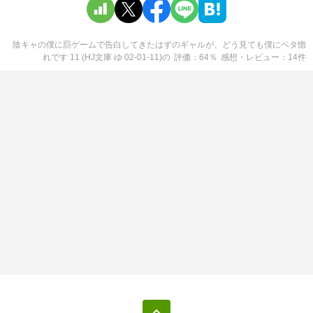
陰キャの僕に罰ゲームで告白してきたはずのギャルが、どう見ても僕にベタ惚
れです 11 (HJ文庫 ゆ 02-01-11)
の
評価
64
％
感想・レビュー
14
件