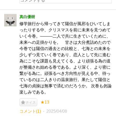
真白優樹
修学旅行から帰ってきて陽信が風邪をひいてしま
ったりする中、クリスマスを前に未来を見つめて
いく今巻。―――二人で共に生きていくために、
未来への足掛かりを。 甘さは大分煮詰めたので
今巻では陽信の過去との比較と、七海との未来を
少しずつ見ていく巻であり、恋人として先に進む
為にこそな課題も見えてくる、より頑張る為の道
が整備され始める巻である。より深く、より密に
繋がる為に。頑張るべき方向性が見える中、待っ
ているのは二人きりの温泉旅行。果たして陽信と
七海の貞操は無事で済むのだろうか。 次巻も勿論
楽しみである。
★13
ナイス
コメント(1)
2025/04/08