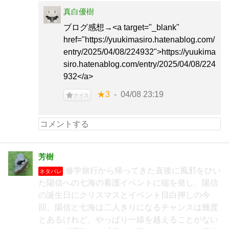
真白優樹
ブログ感想→<a target="_blank"
href="https://yuukimasiro.hatenablog.com/
entry/2025/04/08/224932">https://yuukima
siro.hatenablog.com/entry/2025/04/08/224
932</a>
★3
04/08 23:19
ナイス
芳樹
修学旅行から帰ってきた直後に風邪をひい
ネタバレ
た陽信への七海の看護イベントに端を発し、陽信
の誕生日にクリスマスとイベント目白押しの今
回。陽信と七海は二人きりになるチャンスは幾度
とあるけれど、やっぱり一線を越えることがない