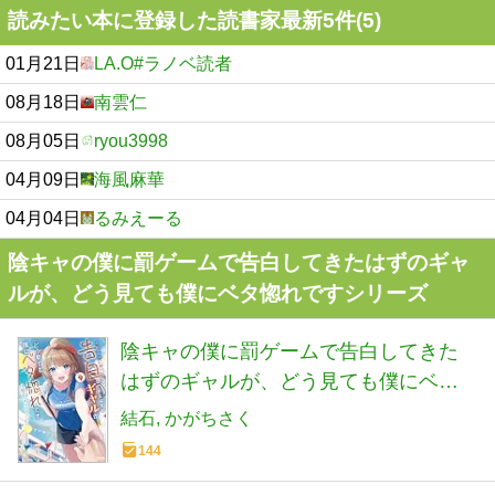
読みたい本に登録した読書家最新5件(5)
01月21日
LA.O#ラノベ読者
08月18日
南雲仁
08月05日
ryou3998
04月09日
海風麻華
04月04日
るみえーる
陰キャの僕に罰ゲームで告白してきたはずのギャ
ルが、どう見ても僕にベタ惚れですシリーズ
陰キャの僕に罰ゲームで告白してきた
はずのギャルが、どう見ても僕にベタ
惚れです 9 (HJ文庫 ゆ 02-01-09)
結石
かがちさく
144