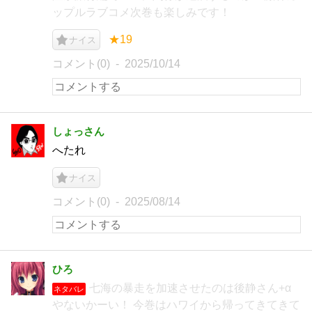
ップルラブコメ次巻も楽しみです！
★19
ナイス
コメント(0)
2025/10/14
しょっさん
へたれ
ナイス
コメント(0)
2025/08/14
ひろ
七海の暴走を加速させたのは後静さん+α
ネタバレ
やないかーい！ 今巻はハワイから帰ってきてきて