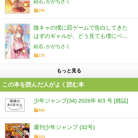
結石
かがちさく
290
陰キャの僕に罰ゲームで告白してきた
はずのギャルが、どう見ても僕にベタ
惚れです 3 (HJ文庫)
結石
かがちさく
235
もっと見る
この本を読んだ人がよく読む本
少年ジャンプ(34) 2026年 8/3 号 [雑誌]
560
週刊少年ジャンプ (32号)
553