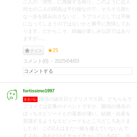
二人の「理性」に感服する限り。このように恋人
同士の二人の関係は平行線なので、そろそろ新た
な一歩を踏み出さないと、ラブコメとしては平板
になってしまうのではないかと勝手に危惧してお
ります。だからこそ、続編が楽しみな訳ではあり
ますが…。
★25
ナイス
コメント(0)
2025/04/03
fortissimo1997
陽信の誕生日とクリスマス回。どちらもラ
ネタバレ
ブコメでは定番のイベントですが、陽信の過去の
ぼっちエピソードとの落差が凄い。結婚・出産を
意識するようなエピソードもところどころありま
したが、この2人はまだ一線を越えていないんで
すよね。あれだけイチャイチャしているのに、今