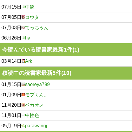
07月15日
中継
07月05日
コウタ
07月03日
てっちゃん
06月26日
ha
今読んでいる読書家最新1件(1)
03月14日
Ark
積読中の読書家最新5件(10)
01月15日
saoreya799
01月09日
モブくん。
11月20日
ベカオス
11月01日
中性色
05月19日
parawangj