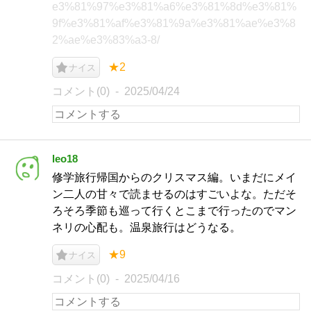
e3%81%97%e3%81%a6%e3%81%8d%e3%81%
9f%e3%81%af%e3%81%9a%e3%81%ae%e3%8
2%ae%e3%83%a3-8/
★2
ナイス
コメント(0)
2025/04/24
leo18
修学旅行帰国からのクリスマス編。いまだにメイ
ン二人の甘々で読ませるのはすごいよな。ただそ
ろそろ季節も巡って行くとこまで行ったのでマン
ネリの心配も。温泉旅行はどうなる。
★9
ナイス
コメント(0)
2025/04/16