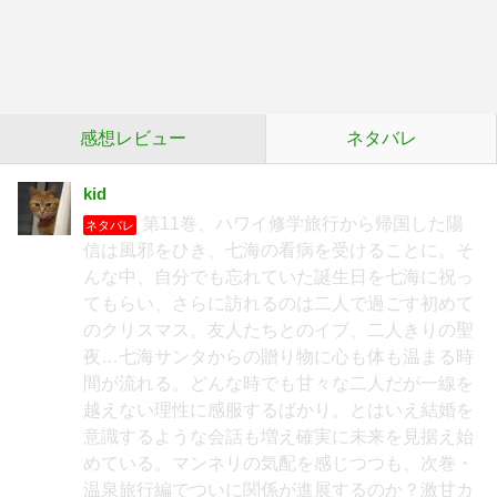
感想レビュー
ネタバレ
kid
第11巻、ハワイ修学旅行から帰国した陽
ネタバレ
信は風邪をひき、七海の看病を受けることに。そ
んな中、自分でも忘れていた誕生日を七海に祝っ
てもらい、さらに訪れるのは二人で過ごす初めて
のクリスマス。友人たちとのイブ、二人きりの聖
夜…七海サンタからの贈り物に心も体も温まる時
間が流れる。どんな時でも甘々な二人だが一線を
越えない理性に感服するばかり。とはいえ結婚を
意識するような会話も増え確実に未来を見据え始
めている。マンネリの気配を感じつつも、次巻・
温泉旅行編でついに関係が進展するのか？激甘カ