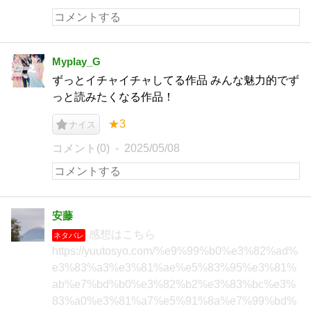
Myplay_G
ずっとイチャイチャしてる作品 みんな魅力的でず
っと読みたくなる作品！
★3
ナイス
コメント(0)
2025/05/08
安藤
感想はこちら
ネタバレ
https://yuutosyo.com/%e9%99%b0%e3%82%ad%
e3%83%a3%e3%81%ae%e5%83%95%e3%81%
ab%e7%bd%b0%e3%82%b2%e3%83%bc%e3%
83%a0%e3%81%a7%e5%91%8a%e7%99%bd%