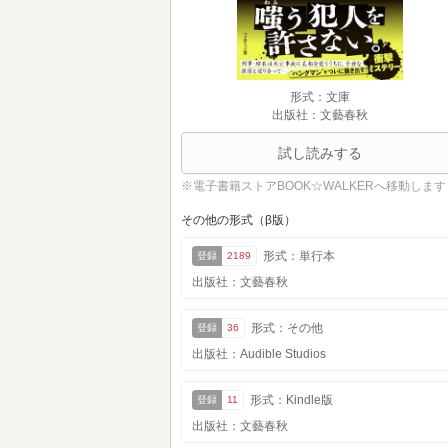
形式：文庫
出版社：文藝春秋
試し読みする
※電子書籍ストアBOOK☆WALKERへ移動します
その他の形式（β版）
形式：単行本
登録
2189
出版社：文藝春秋
形式：その他
登録
36
出版社：Audible Studios
形式：Kindle版
登録
11
出版社：文藝春秋