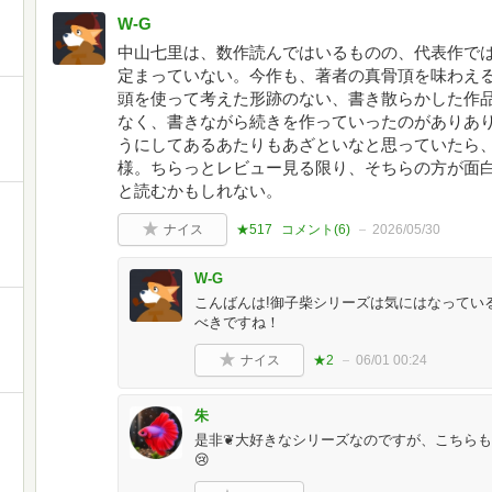
W-G
中山七里は、数作読んではいるものの、代表作で
定まっていない。今作も、著者の真骨頂を味わえ
頭を使って考えた形跡のない、書き散らかした作
なく、書きながら続きを作っていったのがありあ
うにしてあるあたりもあざといなと思っていたら
様。ちらっとレビュー見る限り、そちらの方が面
と読むかもしれない。
ナイス
★517
コメント(
6
)
2026/05/30
W-G
こんばんは!御子柴シリーズは気にはなっている
べきですね！
ナイス
★2
06/01 00:24
朱
是非❦大好きなシリーズなのですが、こちら
😢