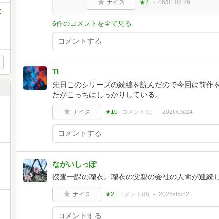
ナイス
★2
06/01 08:26
こ
6件のコメントを全て見る
TI
先日このシリーズの続編を読んだので今回は前作
たがこっちはしっかりしている。
ナイス
★10
コメント(
0
)
2026/05/24
ながいしっぽ
捜査一課の瑠衣。瑠衣の父親の会社の人間が連続
ナイス
★2
コメント(
0
)
2026/05/22