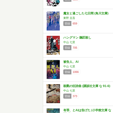
魔女と過ごした七日間 (角川文庫)
東野 圭吾
登録
659
ハングマン 鵜匠殺し
中山 七里
登録
705
被告人、AI
中山 七里
登録
1066
殺戮の狂詩曲 (講談社文庫 な 91-6)
中山 七里
登録
373
有罪、とAIは告げた (小学館文庫 な