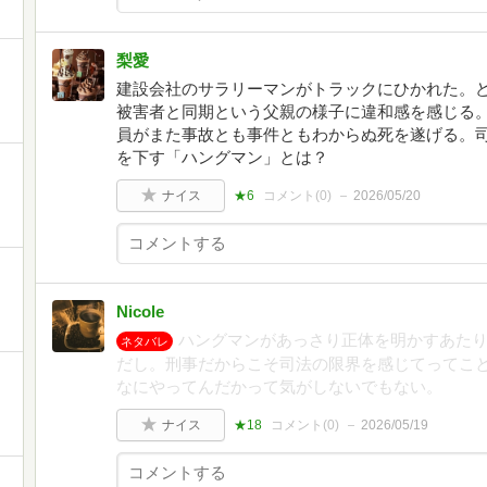
梨愛
建設会社のサラリーマンがトラックにひかれた。
被害者と同期という父親の様子に違和感を感じる
員がまた事故とも事件ともわからぬ死を遂げる。
を下す「ハングマン」とは？
ナイス
★6
コメント(
0
)
2026/05/20
Nicole
ハングマンがあっさり正体を明かすあた
ネタバレ
だし。刑事だからこそ司法の限界を感じてってこ
なにやってんだかって気がしないでもない。
ナイス
★18
コメント(
0
)
2026/05/19