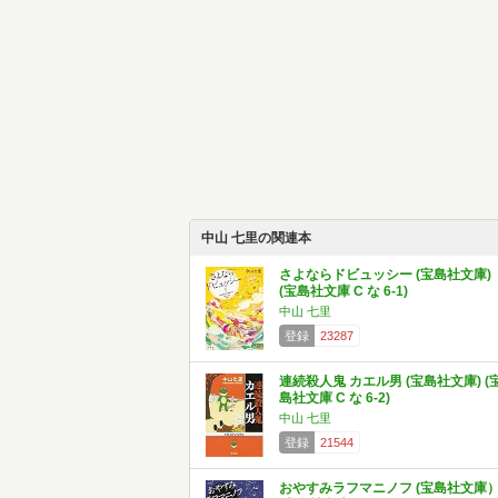
中山 七里の関連本
さよならドビュッシー (宝島社文庫)
(宝島社文庫 C な 6-1)
中山 七里
登録
23287
連続殺人鬼 カエル男 (宝島社文庫) (
島社文庫 C な 6-2)
中山 七里
登録
21544
おやすみラフマニノフ (宝島社文庫