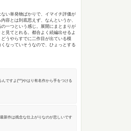
はない単発物ばかりで、イマイチ評価が
る内容とは到底思えず、なんというか、
品の一つという感じ。展開にまとまりが
りと見てとれる。都合よく続編出せるよ
、どうやらすでに二作目が出ている模
白くなっていそうなので、ひょっとする
んですよ(^^)やはり有名作から手をつける
も最新作は残念な仕上がりなのが悲しいです