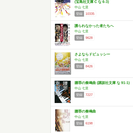
(宝島社文庫 C な 6-3)
中山 七里
登録
10335
護られなかった者たちへ
中山 七里
登録
9628
さよならドビュッシー
中山 七里
登録
8426
贖罪の奏鳴曲 (講談社文庫 な 91-1)
中山 七里
登録
7227
贖罪の奏鳴曲
中山 七里
登録
6198