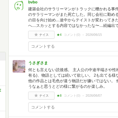
bvbo
建築会社のサラリーマンがトラックに轢かれる事
のサラリーマンがまた死亡した。同じ会社に勤め
の目を向け始め…途中からテイストが変わってき
へ…スカッとする内容ではなかったな〜…続編出
ナイス
★4
コメント(
0
)
2026/06/15
うさぎさま
何とも言えない読後感。 主人公の中途半端さや性
有る)、物語としては続いて欲しい。 2も出てる様
他の作品とは毛色が違う物語だが嫌いではない。 
うなぁと思うとどの様に繋がるのか楽しみ。
宝
ナイス
★8
コメント(
0
)
2026/06/07
）