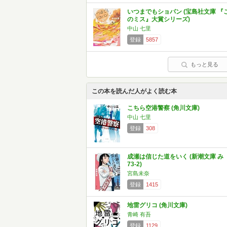
いつまでもショパン (宝島社文庫 『
のミス』大賞シリーズ)
中山 七里
登録
5857
もっと見る
この本を読んだ人がよく読む本
こちら空港警察 (角川文庫)
中山 七里
登録
308
成瀬は信じた道をいく (新潮文庫 み
73-2)
宮島未奈
登録
1415
地雷グリコ (角川文庫)
青崎 有吾
登録
1129