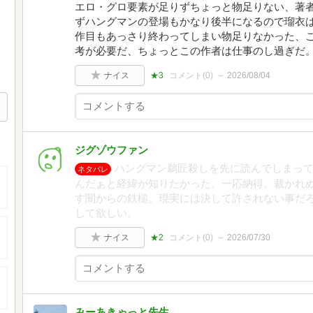
エロ・グロ要素が足りずちょっと物足りない、著
ずハングマンの登場もかなり後半になるので瑠衣
作目もあっさり終わってしまい物足りなかった、
考が必要だ、ちょっとこの作者は仕事のし過ぎだ
ナイス
★3
コメント(
0
)
2026/08/04
ジグゾウファン
ハングマン鵜匠殺しを先に読んでしまっ
ネタバレ
んだぁと経緯が知りたかった。一応納得。裁かれ
す闇からの鉄槌。現実には決して許されない事だ
して欲しい。
ナイス
★2
コメント(
0
)
2026/07/30
みーあきゃっと先生