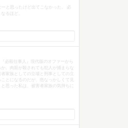
なーと思ったけど出てこなかった。 必
。なるほど。
「『必殺仕事人』現代版のオファーから
ろか。肉親が殺されても犯人が捕まらな
害者家族としての立場と刑事としての立
ることになるのだが、危なっかしくて見
、と思った私は、被害者家族の気持ちに