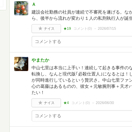
Ａ
建設会社勤務の社員が連続で不審死を遂げる。な
ら、後半から流れが変わり１人の私刑執行人が誕
ナイス
★19
コメント(
0
)
2026/07/15
やまたか
中山七里は本当に上手い！連続して起きる事件の
転換し、なんと現代版｢必殺仕置人｣になるとは！
が同時進行しているという贅沢さ。中山七里ファ
心の葛藤はあるものの、彼女＋元敏腕刑事＋天才
たい！
ナイス
★4
コメント(
0
)
2026/06/30