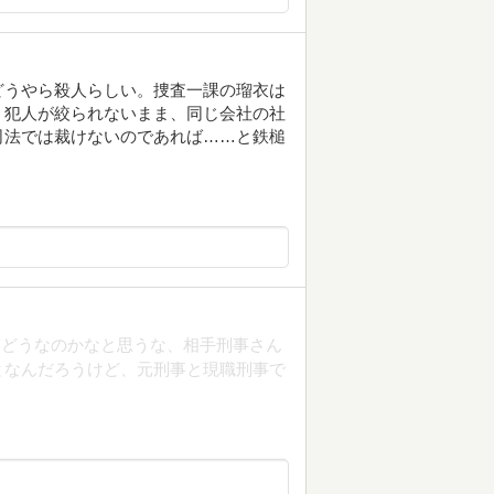
どうやら殺人らしい。捜査一課の瑠衣は
。犯人が絞られないまま、同じ会社の社
司法では裁けないのであれば……と鉄槌
りどうなのかなと思うな、相手刑事さん
となんだろうけど、元刑事と現職刑事で