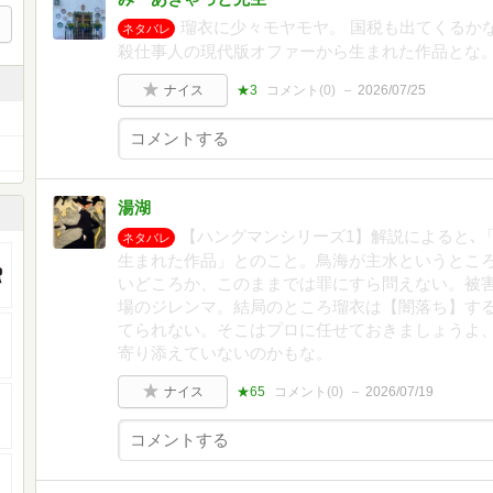
瑠衣に少々モヤモヤ。 国税も出てくるか
ネタバレ
殺仕事人の現代版オファーから生まれた作品とな
ナイス
★3
コメント(
0
)
2026/07/25
湯湖
【ハングマンシリーズ1】解説によると､
ネタバレ
生まれた作品」とのこと。鳥海が主水というとこ
いどころか、このままでは罪にすら問えない。被
場のジレンマ。結局のところ瑠衣は【闇落ち】す
てられない。そこはプロに任せておきましょうよ
寄り添えていないのかもな。
ナイス
★65
コメント(
0
)
2026/07/19