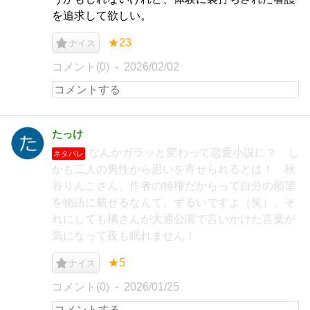
を追求して欲しい。
★23
ナイス
コメント(0)
2026/02/02
たっけ
なんかガラッと変わって恋愛小説に？ し
ネタバレ
かも二人の男性から思いを寄せられるとは！ 秋
谷りんこさん、作者の特権だからって自分の願望
を物語に載せるなんて、ずるいですよ（笑）。そ
れにしても橘さんが大通公園で言いかけた言葉が
気になって夜も眠れません！
★5
ナイス
コメント(0)
2026/01/25