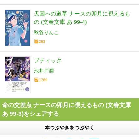
天国への道草 ナースの卯月に視えるも
の (文春文庫 あ 99-4)
秋谷りんこ
263
ブティック
池井戸潤
1789
命の交差点 ナースの卯月に視えるもの (文春文庫
あ 99-3)をシェアする
本つぶやきをつぶやく