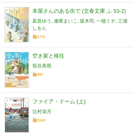
本屋さんのある街で (文春文庫 ふ 53-2)
凪良ゆう
瀬尾まいこ
坂木司
一穂ミチ
三浦
しをん
2711
空き家と移住
垣谷美雨
897
ファイア・ドーム (上)
辻村深月
5163