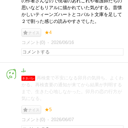
の作者さんなので現場のあれこれや看護師たちの
思いなどもリアルに描かれていた気がする。昔懐
かしいティーンズハートとコバルト文庫を足して
２で割った感じの読みやすさでした。
★4
ナイス
コメント(0)
2026/06/16
ふ
再検査で不安になる卯月の気持ち、よくわ
ネタバレ
かる。再検査要の通知が来てから結果が判明する
まで、生きた心地しなかった。卯月の恋の行方が
気になる。
★5
ナイス
コメント(0)
2026/06/07