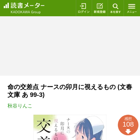
ログイン
新規登録
本を探
命の交差点 ナースの卯月に視えるもの (文春
文庫 あ 99-3)
秋谷りんこ
感想
108