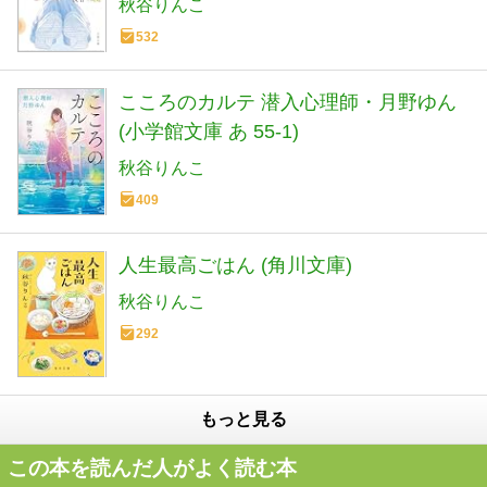
秋谷りんこ
532
こころのカルテ 潜入心理師・月野ゆん
(小学館文庫 あ 55-1)
秋谷りんこ
409
人生最高ごはん (角川文庫)
秋谷りんこ
292
もっと見る
この本を読んだ人がよく読む本