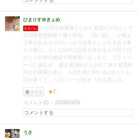
ひまりす＠きょめ
大学院を無事修了しがん看護のプロとして
ネタバレ
長期療養型病棟で働く卯月。「思い残し」が視え
る事があるもののしっかり患者さんと向き合う事
を大事に。そんな卯月は好意を寄せる人の間で揺
れたり自身の検診で再検査になったり、プライベ
ートに波乱が… 嫌な看護師さんが出て来ず看護師
同士の関係も良く、人の生死に関わるけれどいい
話が多くて、このシリーズ好き！次も楽しみ。
★7
ナイス
コメント(0)
2026/03/29
うさ