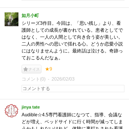
如月小町
シリーズ3作目。今回は、「思い残し」より、看
護師としての成長が書かれている。患者としてで
はなく、一人の人間として向き合う姿が美しい。
二人の男性への思いで揺れる心。どうか恋愛小説
にはなりませんように。最終話は泣ける。奇跡っ
ておこるんだなぁ。
★9
ナイス
コメント(0)
2026/02/03
jinya tate
Audible☆4.5専門看護師になつて、指導、会議な
どが増え、ベッドサイドに行く時間が減ってしま
うかもしれないけれど、体験に裏打ちされた看護