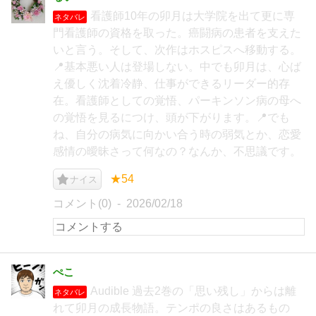
看護師10年の卯月は大学院を出て更に専
ネタバレ
門看護師の資格を取った。癌闘病の患者を支えた
いと言う。そして、次作はホスピスへ移動する。
📍基本悪い人は登場しない。中でも卯月は、心ば
え優しく沈着冷静、仕事ができるリーダー的存
在。看護師としての覚悟、パーキンソン病の母へ
の覚悟を見るにつけ、頭が下がります。📍でも
ね、自分の病気に向かい合う時の弱気とか、恋愛
感情の曖昧さって何なの？なんか、不思議です。
★54
ナイス
コメント(0)
2026/02/18
ぺこ
Audible 過去2巻の「思い残し」からは離
ネタバレ
れて卯月の成長物語。テンポの良さはあるもの