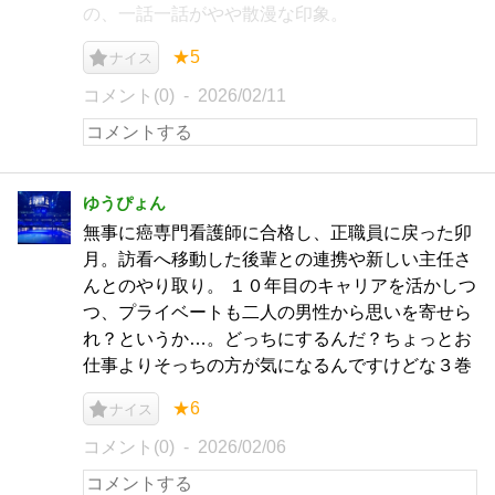
の、一話一話がやや散漫な印象。
★5
ナイス
コメント(0)
2026/02/11
ゆうぴょん
無事に癌専門看護師に合格し、正職員に戻った卯
月。訪看へ移動した後輩との連携や新しい主任さ
んとのやり取り。 １０年目のキャリアを活かしつ
つ、プライベートも二人の男性から思いを寄せら
れ？というか…。どっちにするんだ？ちょっとお
仕事よりそっちの方が気になるんですけどな３巻
★6
ナイス
コメント(0)
2026/02/06