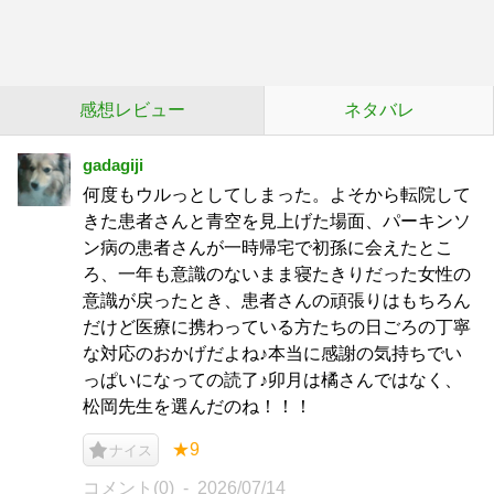
感想レビュー
ネタバレ
gadagiji
何度もウルっとしてしまった。よそから転院して
きた患者さんと青空を見上げた場面、パーキンソ
ン病の患者さんが一時帰宅で初孫に会えたとこ
ろ、一年も意識のないまま寝たきりだった女性の
意識が戻ったとき、患者さんの頑張りはもちろん
だけど医療に携わっている方たちの日ごろの丁寧
な対応のおかげだよね♪本当に感謝の気持ちでい
っぱいになっての読了♪卯月は橘さんではなく、
松岡先生を選んだのね！！！
★9
ナイス
コメント(0)
2026/07/14