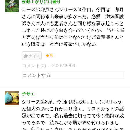
夜勤上がりに山登り
ナースの卯月さんシリーズ３作目。今回は、卯月
さんに関わる出来事が多かった。恋愛、病気看護
師さん本人にも患者さんと同じ様な事が起こっと
しまった時にどう向き合っていくのか。 当たり前
と言えば当たり前のことなのだけど看護師さんと
いう職業は、本当に尊敬でしかない。
★9
ナイス
コメント(0)
2026/05/04
チサエ
シリーズ第3弾。今回は思い残しよりも卯月ちゃ
ん個人のあれこれがより強く。リストカットの話
題が出てきて、私も過去に切ってて今も傷跡が残
ってるので、読みながら胸が締め付けられまし
た。卯月ちゃん含め、みんなそれぞれがんばって