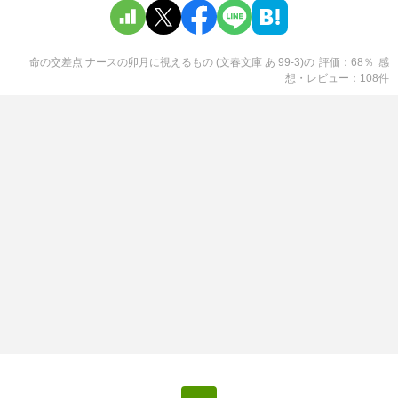
命の交差点 ナースの卯月に視えるもの (文春文庫 あ 99-3)
の
評価
68
％
感
想・レビュー
108
件