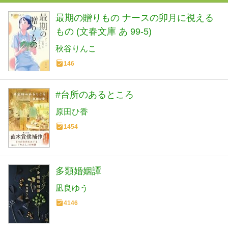
最期の贈りもの ナースの卯月に視える
もの (文春文庫 あ 99-5)
秋谷りんこ
146
#台所のあるところ
原田ひ香
1454
多類婚姻譚
凪良ゆう
4146