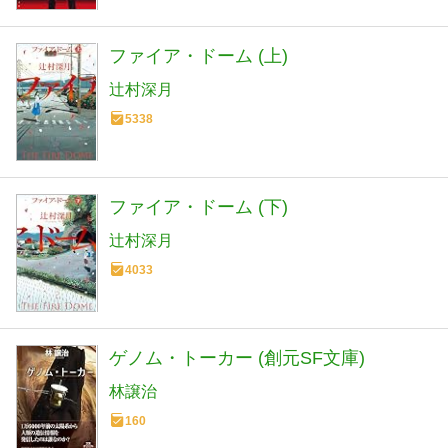
ファイア・ドーム (上)
辻村深月
5338
ファイア・ドーム (下)
辻村深月
4033
ゲノム・トーカー (創元SF文庫)
林譲治
160