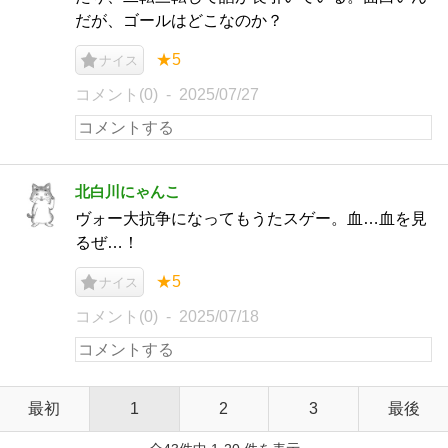
だが、ゴールはどこなのか？
★5
ナイス
コメント(0)
2025/07/27
北白川にゃんこ
ヴォー大抗争になってもうたスゲー。血…血を見
るぜ…！
★5
ナイス
コメント(0)
2025/07/18
最初
1
2
3
最後