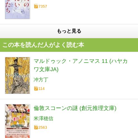
7357
もっと見る
この本を読んだ人がよく読む本
マルドゥック・アノニマス 11 (ハヤカ
ワ文庫JA)
冲方丁
114
倫敦スコーンの謎 (創元推理文庫)
米澤穂信
2563