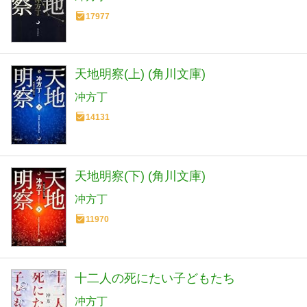
17977
天地明察(上) (角川文庫)
冲方丁
14131
天地明察(下) (角川文庫)
冲方丁
11970
十二人の死にたい子どもたち
冲方丁