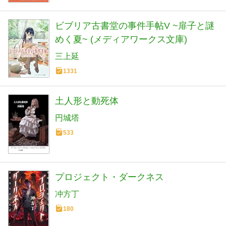
ビブリア古書堂の事件手帖V ~扉子と謎
めく夏~ (メディアワークス文庫)
三上延
1331
土人形と動死体
円城塔
533
プロジェクト・ダークネス
冲方丁
180