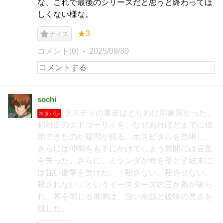
な、これで最後のシリーズだと思うと終わってほ
しくない様な。
★3
ナイス
コメント(0)
2025/09/30
sochi
ラスティの暴走はとりわけ印象深かった。
ネタバレ
初対面のエドゴーリィを、なぜあれほどまでに信
用できたのか疑問が残る。ホスピタルを恐喝し、
さらには仲間をも手にかけてしまう展開には言葉
を失った。さらに、ミランダが命を落とす結末に
は強い衝撃を受けた。「殺さない、殺させない、
殺されない」というイースターズの三か条が破ら
れ、幕を閉じる展開は、強い余韻と後味の悪さを
残した。