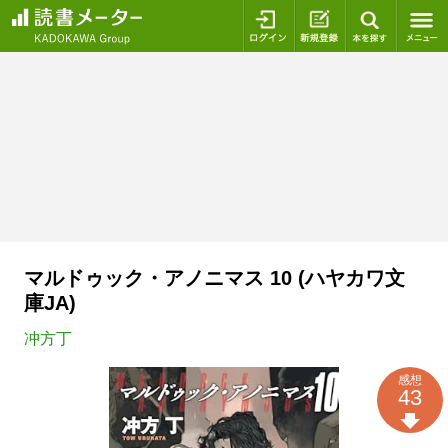
ログイン
新規登録
本を探
マルドゥック・アノニマス 10 (ハヤカワ文
庫JA)
冲方丁
感想
43