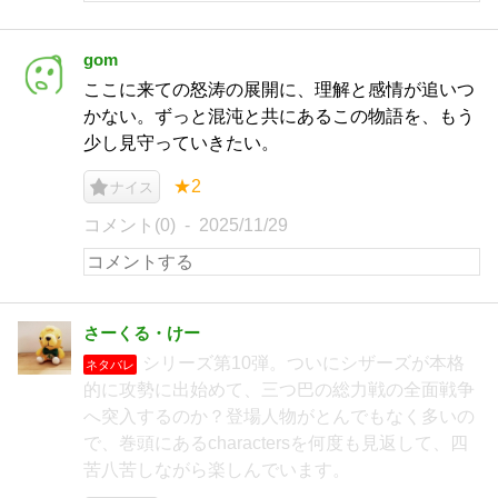
gom
ここに来ての怒涛の展開に、理解と感情が追いつ
かない。ずっと混沌と共にあるこの物語を、もう
少し見守っていきたい。
★2
ナイス
コメント(0)
2025/11/29
さーくる・けー
シリーズ第10弾。ついにシザーズが本格
ネタバレ
的に攻勢に出始めて、三つ巴の総力戦の全面戦争
へ突入するのか？登場人物がとんでもなく多いの
で、巻頭にあるcharactersを何度も見返して、四
苦八苦しながら楽しんでいます。