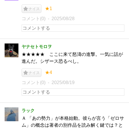
★1
ナイス
コメント(0)
2025/08/28
ヤナセトモロヲ
★★★★★ ここに来て怒濤の進撃。一気に話が
進んだ。シザース恐るべし。
★4
ナイス
コメント(0)
2025/08/19
ラック
Ａ 「あの勢力」が本格始動。彼らが言う「ゼロサ
ム」の概念は著者の別作品を読み解く鍵では？と