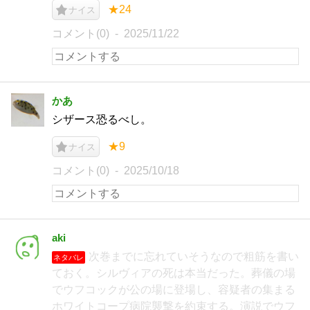
★24
ナイス
コメント(0)
2025/11/22
かあ
シザース恐るべし。
★9
ナイス
コメント(0)
2025/10/18
aki
次巻までに忘れていそうなので粗筋を書い
ネタバレ
ておく。シルヴィアの死は本当だった。葬儀の場
でウフコックが公の場に登場し、容疑者の集まる
ホワイトコープ病院襲撃を約束する。演説でウフ