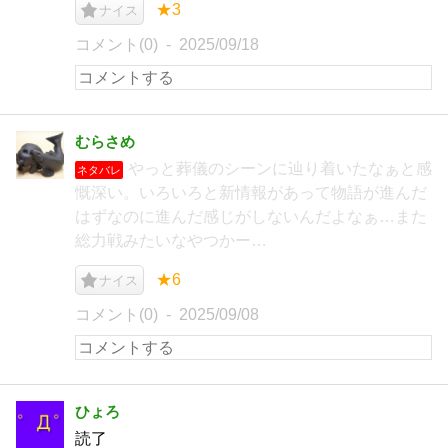
★3
ナイス
コメント(0)
2025/09/18
むらさめ
やっと葬儀のシーンに辿り着いたなぁと感
ネタバレ
慨深い。いろいろと新情報があって物語が進んだ
はずなのに進んだ感じがしないんだよなぁ…また
総力戦みたいなやつかー…
★6
ナイス
コメント(0)
2025/09/08
ひょろ
読了