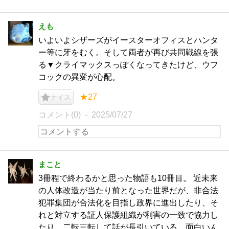
えも
いよいよシザーズがイースターオフィスとハンタ
ー等に牙をむく。そして両者が再び共同戦線を張
る▼クライマックスっぽくなってきたけど、ウフ
コックの異変が心配。
★27
ナイス
コメント(0)
2025/07/27
まこと
3冊程で終わるかと思った物語も10冊目。 近未来
の人体改造が当たり前となった世界だが、非合法
犯罪集団が合法化を目指し政界に進出したり、そ
れと対立する証人保護組織が利害の一致で協力し
たり、二転三転して話が長引いている。面白いん