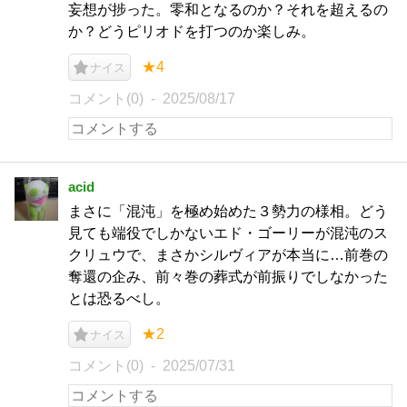
妄想が捗った。零和となるのか？それを超えるの
か？どうピリオドを打つのか楽しみ。
★4
ナイス
コメント(0)
2025/08/17
acid
まさに「混沌」を極め始めた３勢力の様相。どう
見ても端役でしかないエド・ゴーリーが混沌のス
クリュウで、まさかシルヴィアが本当に…前巻の
奪還の企み、前々巻の葬式が前振りでしなかった
とは恐るべし。
★2
ナイス
コメント(0)
2025/07/31