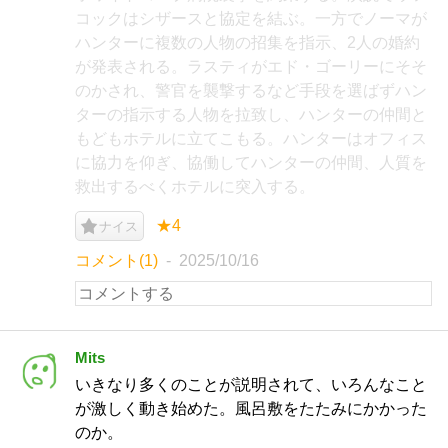
コックはシザースと協定を結ぶ。一方でノーマが
ハンターに複数の人物の招集を指示、2人の婚約
が発表される。ラスティがエド・ゴーリーにそそ
のかされ、警官を襲撃するなど手段を選ばずハン
ターの指示する人物を拉致し、ハンターの仲間と
もどもホテルに立てこもる。ハンターはオフィス
に協力を仰ぎ、協働してハンターの仲間、人質を
救出するべくホテルに突入する。
★4
ナイス
コメント(1)
2025/10/16
Mits
いきなり多くのことが説明されて、いろんなこと
が激しく動き始めた。風呂敷をたたみにかかった
のか。