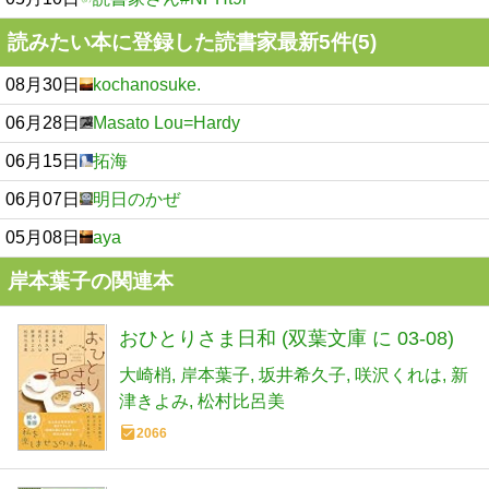
読みたい本に登録した読書家最新5件(5)
08月30日
kochanosuke.
06月28日
Masato Lou=Hardy
06月15日
拓海
06月07日
明日のかぜ
05月08日
aya
岸本葉子の関連本
おひとりさま日和 (双葉文庫 に 03-08)
大崎梢
岸本葉子
坂井希久子
咲沢くれは
新
津きよみ
松村比呂美
2066