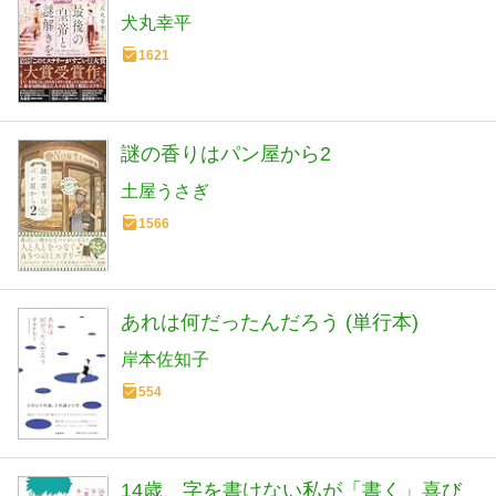
犬丸幸平
1621
謎の香りはパン屋から2
土屋うさぎ
1566
あれは何だったんだろう (単行本)
岸本佐知子
554
14歳、字を書けない私が「書く」喜び