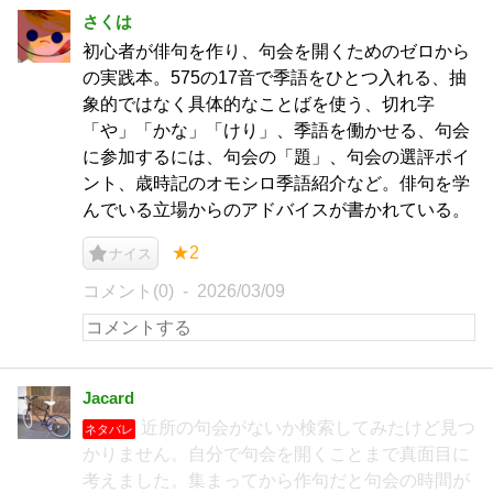
さくは
初心者が俳句を作り、句会を開くためのゼロから
の実践本。575の17音で季語をひとつ入れる、抽
象的ではなく具体的なことばを使う、切れ字
「や」「かな」「けり」、季語を働かせる、句会
に参加するには、句会の「題」、句会の選評ポイ
ント、歳時記のオモシロ季語紹介など。俳句を学
んでいる立場からのアドバイスが書かれている。
★2
ナイス
コメント(0)
2026/03/09
Jacard
近所の句会がないか検索してみたけど見つ
ネタバレ
かりません。自分で句会を開くことまで真面目に
考えました。集まってから作句だと句会の時間が