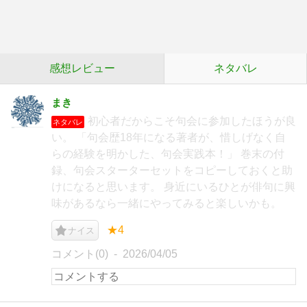
感想レビュー
ネタバレ
まき
初心者だからこそ句会に参加したほうが良
ネタバレ
い。 「句会歴18年になる著者が、惜しげなく自
らの経験を明かした、句会実践本！」 巻末の付
録、句会スターターセットをコピーしておくと助
けになると思います。 身近にいるひとが俳句に興
味があるなら一緒にやってみると楽しいかも。
★4
ナイス
コメント(0)
2026/04/05