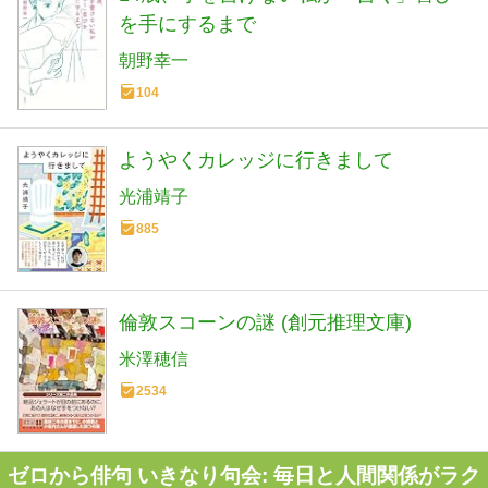
を手にするまで
朝野幸一
104
ようやくカレッジに行きまして
光浦靖子
885
倫敦スコーンの謎 (創元推理文庫)
米澤穂信
2534
ゼロから俳句 いきなり句会: 毎日と人間関係がラク