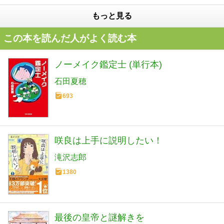
もっと見る
この本を読んだ人がよく読む本
ノーメイク鑑定士 (単行本)
石田夏穂
693
咲良は上手に説明したい！
滝沢志郎
1380
最後の皇帝と謎解きを