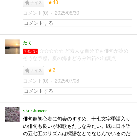
★48
ナイス
コメント(0)
2025/08/30
たく
☆☆☆☆☆ ど素人な自分でも俳句が詠め
ネタバレ
そうな予感。夏の海まどろみ汽笛の句読点
★2
ナイス
コメント(0)
2025/07/08
skr-shower
俳句超初心者に句会のすすめ。十七文字季語入り
の俳句も良いが和歌もたしなみたい。既に日本語
の五七五のリズムは標語などでなじんでいるのだ