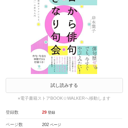
試し読みする
※電子書籍ストアBOOK☆WALKERへ移動します
登録数
29
登録
ページ数
202
ページ