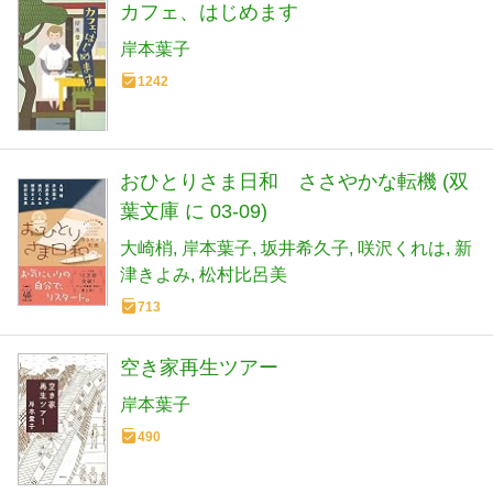
カフェ、はじめます
岸本葉子
1242
おひとりさま日和 ささやかな転機 (双
葉文庫 に 03-09)
大崎梢
岸本葉子
坂井希久子
咲沢くれは
新
津きよみ
松村比呂美
713
空き家再生ツアー
岸本葉子
490