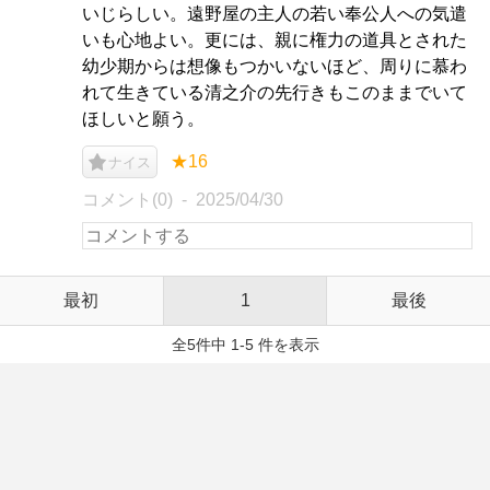
いじらしい。遠野屋の主人の若い奉公人への気遣
いも心地よい。更には、親に権力の道具とされた
幼少期からは想像もつかいないほど、周りに慕わ
れて生きている清之介の先行きもこのままでいて
ほしいと願う。
★16
ナイス
コメント(0)
2025/04/30
最初
1
最後
全5件中 1-5 件を表示