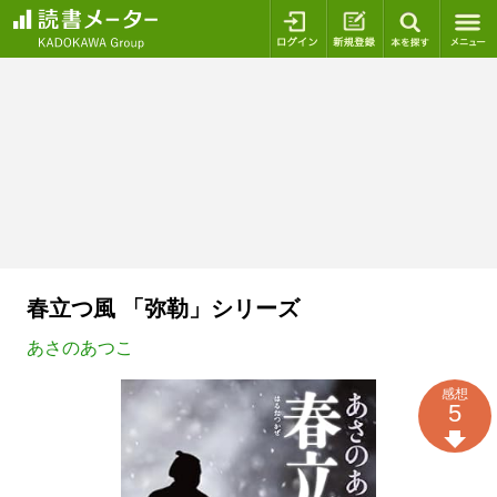
ログイン
新規登録
本を探
春立つ風 「弥勒」シリーズ
あさのあつこ
感想
5