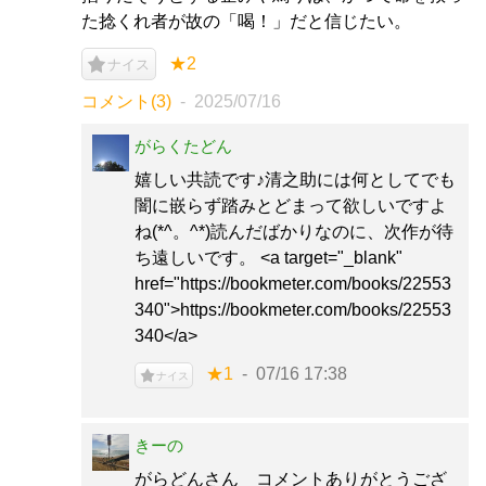
た捻くれ者が故の「喝！」だと信じたい。
★2
ナイス
コメント(3)
2025/07/16
がらくたどん
嬉しい共読です♪清之助には何としてでも
闇に嵌らず踏みとどまって欲しいですよ
ね(*^。^*)読んだばかりなのに、次作が待
ち遠しいです。 <a target="_blank"
href="https://bookmeter.com/books/22553
340">https://bookmeter.com/books/22553
340</a>
★1
07/16 17:38
ナイス
きーの
がらどんさん コメントありがとうござ