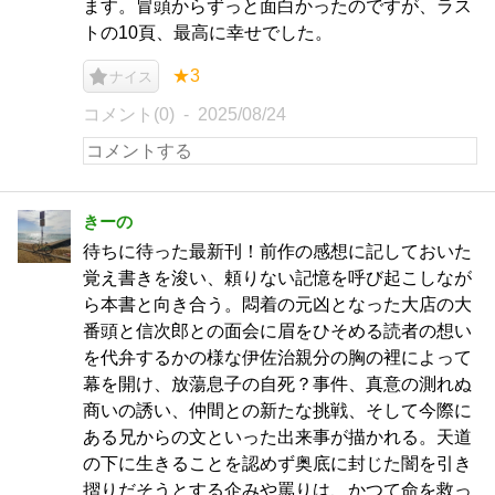
ます。冒頭からずっと面白かったのですが、ラス
トの10頁、最高に幸せでした。
★3
ナイス
コメント(0)
2025/08/24
きーの
待ちに待った最新刊！前作の感想に記しておいた
覚え書きを浚い、頼りない記憶を呼び起こしなが
ら本書と向き合う。悶着の元凶となった大店の大
番頭と信次郎との面会に眉をひそめる読者の想い
を代弁するかの様な伊佐治親分の胸の裡によって
幕を開け、放蕩息子の自死？事件、真意の測れぬ
商いの誘い、仲間との新たな挑戦、そして今際に
ある兄からの文といった出来事が描かれる。天道
の下に生きることを認めず奥底に封じた闇を引き
摺りだそうとする企みや罵りは、かつて命を救っ