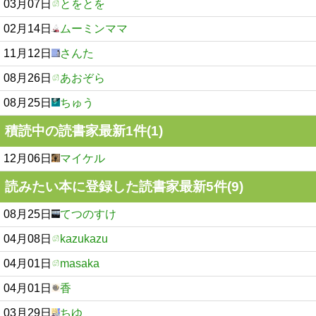
03月07日
とをとを
02月14日
ムーミンママ
11月12日
さんた
08月26日
あおぞら
08月25日
ちゅう
積読中の読書家最新1件(1)
12月06日
マイケル
読みたい本に登録した読書家最新5件(9)
08月25日
てつのすけ
04月08日
kazukazu
04月01日
masaka
04月01日
香
03月29日
ちゆ