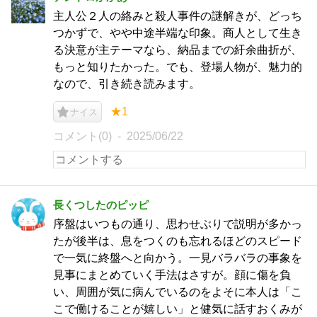
主人公２人の絡みと殺人事件の謎解きが、どっち
つかずで、やや中途半端な印象。商人として生き
る決意が主テーマなら、納品までの紆余曲折が、
もっと知りたかった。でも、登場人物が、魅力的
なので、引き続き読みます。
★1
ナイス
コメント(0)
2025/06/22
長くつしたのピッピ
序盤はいつもの通り、思わせぶりで説明が多かっ
たが後半は、息をつくのも忘れるほどのスピード
で一気に終盤へと向かう。一見バラバラの事象を
見事にまとめていく手法はさすが。顔に傷を負
い、周囲が気に病んでいるのをよそに本人は「こ
こで働けることが嬉しい」と健気に話すおくみが