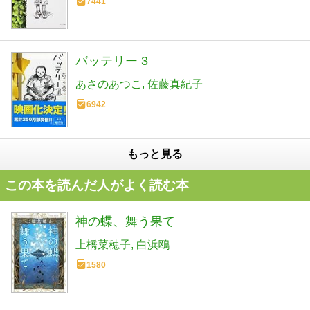
7441
バッテリー 3
あさのあつこ
佐藤真紀子
6942
もっと見る
この本を読んだ人がよく読む本
神の蝶、舞う果て
上橋菜穂子
白浜鴎
1580