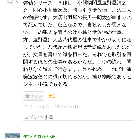
弥勒シリーズ１３作目。小間物問屋遠野屋清之
介、同心小暮新次郎、岡っ引き伊佐治、この三人
の物語です。大店出羽屋の長男一朗太が血まみれ
で死んでいた。密室なので、自殺としか思えな
い。この犯人を追うのは小暮と伊佐治の仕事。一
方、遠野屋は大店八代屋の仕事で掛かり切りにな
っていた。八代屋と遠野屋は昔逆縁があったのだ
が、文書を書いて縁を切った。それでも取引を再
開するほどの仕事があるからだ。二つの流れ、関
わりなく進んで行きます。兄が死ぬ。これで旧藩
嵯波波藩との縁が切れるのか。捕り物帳でありビ
ジネス小説でもある。
★2
ナイス
コメント(0)
2025/07/16
デンドロかかあ