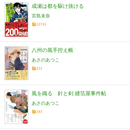
成瀬は都を駆け抜ける
宮島未奈
12741
八州の風手控え帳
あさのあつこ
231
風を織る 針と剣 縫箔屋事件帖
あさのあつこ
183