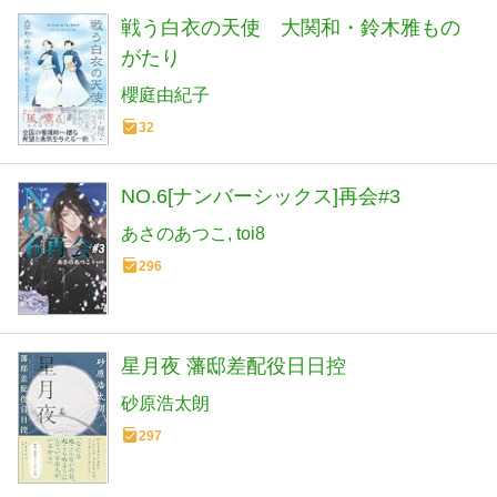
戦う白衣の天使 大関和・鈴木雅もの
がたり
櫻庭由紀子
32
NO.6[ナンバーシックス]再会#3
あさのあつこ
toi8
296
星月夜 藩邸差配役日日控
砂原浩太朗
297