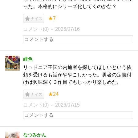
った。本格的にシリーズ化してくのかな？
★7
ナイス
コメント(0)
2026/07/16
緋色
リュドニア王国の内通者を探してほしいという依
頼を受けるも話がややこしかった。勇者の定義付
けは興味深く３作目でもしっかり楽しめた。
★24
ナイス
コメント(0)
2026/07/15
なつみかん