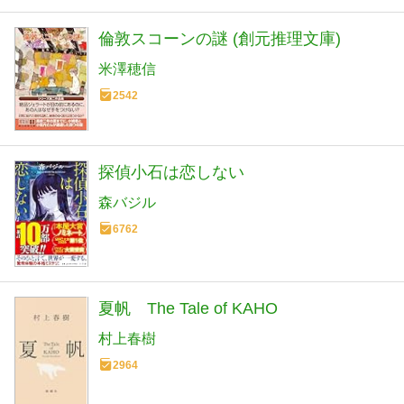
倫敦スコーンの謎 (創元推理文庫)
米澤穂信
2542
探偵小石は恋しない
森バジル
6762
夏帆 The Tale of KAHO
村上春樹
2964