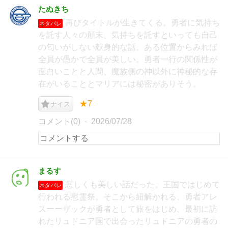
たぬきち
再びタイトルが生きてくる。勇者に気持ち
ネタバレ
を託す人々の顛末。気持ちを託すといっても自己
の匂いがしない献身的な話。ある位置からみれば
全員が愚かで全員が美しい。勇者一行の関係性が
面白いことと人間、魔族側の神以外に神秘的な存
在がいることとマリアには秘密がありそう。
★7
ナイス
コメント(0)
2026/07/28
まるす
悲しくも美しい話だった。王国ではじめて
ネタバレ
行われる慰霊祭。そこから紐解かれる、勇者アレ
スーーザックが勇者として旅をはじめ、最初に訪
れたリュドニア国で出会ったリュドニアの勇者の