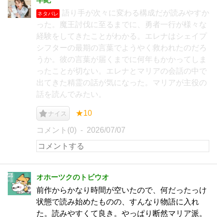
語り手が次々に変わる構成だが読みやすか
ネタバレ
った。魔王討伐に至るまでに、勇者一行が様々な
経験をしてきたことがわかる。エレナはシェイプ
シフターの最期の言葉でようやく救われたのだろ
うか。彼の言葉が届くまでに何年もかかってしま
ったことが切ない。エレナとマリアの会話の中で
出てきた精霊の話が気になった。マリアが主役の
話を読んでみたい。
★10
ナイス
コメント(0)
2026/07/07
オホーツクのトビウオ
前作からかなり時間が空いたので、何だったっけ
状態で読み始めたものの、すんなり物語に入れ
た。読みやすくて良き。やっぱり断然マリア派。