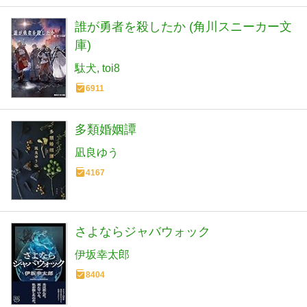
誰が勇者を殺したか (角川スニーカー文
庫)
駄犬
toi8
6911
多類婚姻譚
凪良ゆう
4167
さよならジャバウォック
伊坂幸太郎
8404