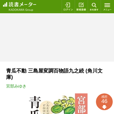
ログイン
新規登録
本を探
青瓜不動 三島屋変調百物語九之続 (角川文
庫)
宮部みゆき
感想
46