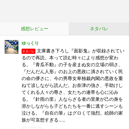
感想レビュー
ネタバレ
ゆっくり
文庫書き下ろし『面影鬼』が収録されてい
ネタバレ
るので再読。本って読む時々により感想が変わ
る。『青瓜不動』の子を産まぬ女の立場の弱さ、
『だんだん人形』のお上の悪政に潰されていく民
の命の儚さに、今の男尊女卑独裁内閣の悪政を重
ねて涙しながら読んだ。お奈津の強さ、手助けし
てくれる人々の尊さ、女たちの連帯も心に沁み
る。『針雨の里』人ならざる者の里衆が己の身を
溶かしながらも子どもたちを一番に逃すシーンも
泣ける。『自在の筆』はグロくて強烈。絵師の家
族が可哀想すぎる…。