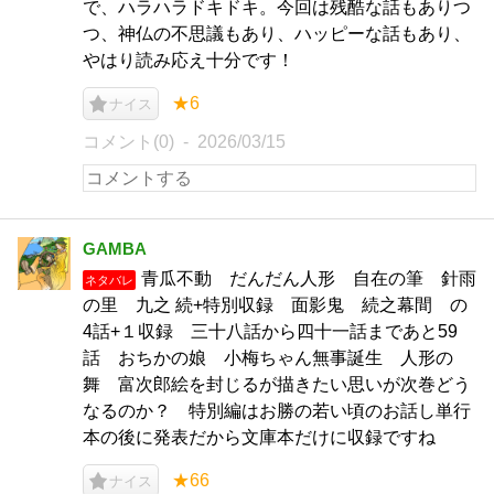
で、ハラハラドキドキ。今回は残酷な話もありつ
つ、神仏の不思議もあり、ハッピーな話もあり、
やはり読み応え十分です！
★6
ナイス
コメント(0)
2026/03/15
GAMBA
青瓜不動 だんだん人形 自在の筆 針雨
ネタバレ
の里 九之 続+特別収録 面影鬼 続之幕間 の
4話+１収録 三十八話から四十一話まであと59
話 おちかの娘 小梅ちゃん無事誕生 人形の
舞 富次郎絵を封じるが描きたい思いが次巻どう
なるのか？ 特別編はお勝の若い頃のお話し単行
本の後に発表だから文庫本だけに収録ですね
★66
ナイス