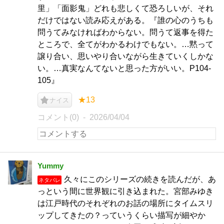
里」「面影鬼」どれも悲しくて恐ろしいが、それ
だけではない読み応えがある。『誰の心のうちも
問うてみなければわからない。問うて返事を得た
ところで、全てがわかるわけでもない。…黙って
譲り合い、思いやり合いながら生きていくしかな
い。…真実なんてないと思った方がいい。P104-
105』
★13
ナイス
コメント(0)
2026/04/04
Yummy
久々にこのシリーズの続きを読んだが、あ
ネタバレ
っという間に世界観に引き込まれた。宮部みゆき
は江戸時代のそれぞれのお話の場所にタイムスリ
ップしてきたの？っていうくらい描写が細やか