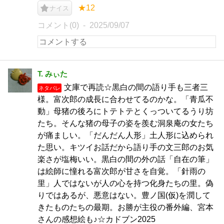
★12
ナイス
コメント(0)
2025/09/07
T. みぃた
文庫で再読☆黒白の間の語り手も三者三
ネタバレ
様。富次郎の成長に合わせてるのかな。「青瓜不
動」母猪の後ろにトテトテとくっついてるうり坊
たち。そんな猪の母子の姿を羨む洞泉庵の女たち
が痛ましい。「だんだん人形」土人形に込められ
た思い。キツイお話だから語り手の文三郎のお気
楽さが塩梅いい。黒白の間の外の話「自在の筆」
は絵師に憧れる富次郎が甘さを自覚。「針雨の
里」人ではないが人の心を持つ化身たちの里。偽
りではあるが、悪意はない。豊ノ国(仮)を潤して
きたものたちの最期。お勝が主役の番外編、宮本
さんの感想絵も♪☆カドブン2025