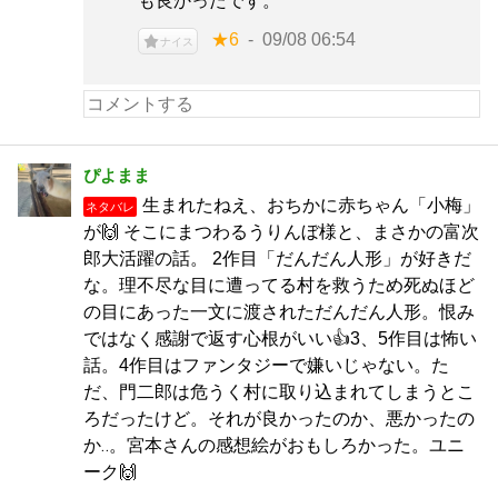
も良かったです。
★6
09/08 06:54
ナイス
ぴよまま
生まれたねえ、おちかに赤ちゃん「小梅」
ネタバレ
が🙌 そこにまつわるうりんぼ様と、まさかの富次
郎大活躍の話。 2作目「だんだん人形」が好きだ
な。理不尽な目に遭ってる村を救うため死ぬほど
の目にあった一文に渡されただんだん人形。恨み
ではなく感謝で返す心根がいい👍3、5作目は怖い
話。4作目はファンタジーで嫌いじゃない。た
だ、門二郎は危うく村に取り込まれてしまうとこ
ろだったけど。それが良かったのか、悪かったの
か‥。宮本さんの感想絵がおもしろかった。ユニ
ーク🙌