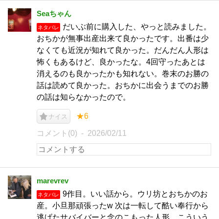
Seaちゃん
だいぶ前に購入した、やっと読みました。
ネタバレ
おちかが無事出産出来て良かったです。出番は少
なくても近況が知れて良かった。だんだん人形は
怖くもあるけど、良かったな。4回守ったあとは
消えるのも良かったかも知れない。巻末のお勝の
話は読めて良かった。おちかに出会うまでのお勝
の話は知らなかったので。
★6
ナイス
コメント(0)
2026/02/11
marevrev
9作目。いい話から。ウリ坊とおちかのお
ネタバレ
産。小旦那頑張ったw 次は一転して酷い奉行から
逃げたサバイバーと念のこもった人形。こういう