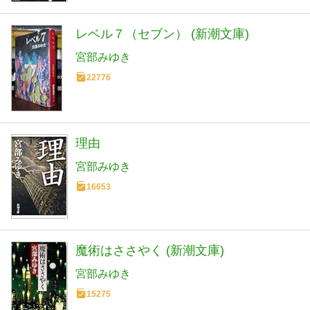
レベル７（セブン） (新潮文庫)
宮部みゆき
22776
理由
宮部みゆき
16653
魔術はささやく (新潮文庫)
宮部みゆき
15275