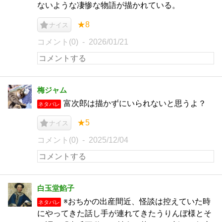
ないような凄惨な物語が描かれている。
★8
ナイス
コメント(0)
2026/01/21
梅ジャム
富次郎は描かずにいられないと思うよ？
ネタバレ
★5
ナイス
コメント(0)
2025/12/04
白玉堂餡子
※おちかの出産間近、怪談は控えていた時
ネタバレ
にやってきた話し手が連れてきたうりんぼ様とそ