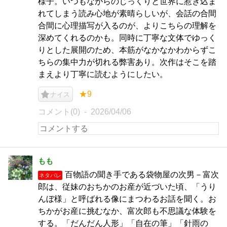
様子。いつもながらのじっくりと世界に惹き込ま
れてしまう読み心地が素晴らしいが、会話の合間
合間に心理描写が入るのが、よりこちらの理解を
深めてくれるのかも。同時に丁寧な文体でゆっく
りとした展開のため、本筋がなかなかわからずこ
ちらの集中力が切れる弊害あり。次作はそこを踏
まえより丁寧に読むようにしたい。
★9
ナイス
コメント(0)
2026/04/06
もも
百物語の聞き手である袋物屋の次男－富次
ネタバレ
郎は、従妹のおちかのお産が近づいた頃、「うり
んぼ様」と呼ばれる像にまつわるお話を聞く。お
ちかがお産に挑むなか、富次郎も不思議な体験を
する。「だんだん人形」「自在の筆」「針雨の