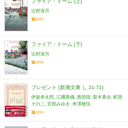
ファイア・ドーム (上)
辻村深月
5252
ファイア・ドーム (下)
辻村深月
3956
プレゼント (新潮文庫 し 21-71)
伊坂幸太郎
江國香織
恩田陸
梨木香歩
町田
そのこ
宮部みゆき
米澤穂信
2834