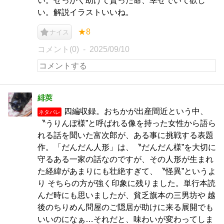
い。せっかく助けて貰った命、幸せでいて欲し
い。解説イラストいいね。
★8
ナイス
コメント(0)
2025/09/10
緋莢
四編収録。おちかが出産間近という中、
ネタバレ
〝うりんぼ様”と呼ばれる像を持った女性から語ら
れる話を聞いた富次郎が、ある事に挑戦する表題
作。「だんだん人形」は、〝だんだん様”を大切に
守るある一家の話なのですが、その人形が生まれ
た経緯があまりにも壮絶すぎて、〝怪異”というよ
り そちらの方が強く印象に残りました。単行本読
んだ時にも思いましたが、貧乏旗本の三男坊や 越
後のちりめん問屋のご隠居が助けに来る展開でも
いいのになぁ…それだと、味わいが変わってしま