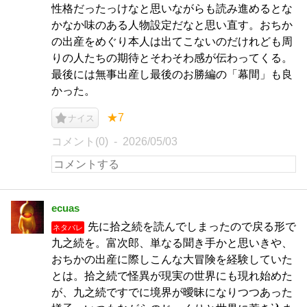
性格だったっけなと思いながらも読み進めるとな
かなか味のある人物設定だなと思い直す。おちか
の出産をめぐり本人は出てこないのだけれども周
りの人たちの期待とそわそわ感が伝わってくる。
最後には無事出産し最後のお勝編の「幕間」も良
かった。
★7
ナイス
コメント(0)
2026/05/03
ecuas
先に拾之続を読んでしまったので戻る形で
ネタバレ
九之続を。富次郎、単なる聞き手かと思いきや、
おちかの出産に際しこんな大冒険を経験していた
とは。拾之続で怪異が現実の世界にも現れ始めた
が、九之続ですでに境界が曖昧になりつつあった