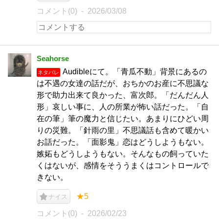
コメント(0)
2026/03/08
Seahorse
Audibleにて。「青瓜不動」背景にあるの
ネタバレ
は不遇の女達の話だが、おちかのお産に不思議な
形で助力出来て良かった、富次郎。「だんだん人
形」哀しい事に、人の所業が怖い話だった。「自
在の筆」筆の魔力と信じたい。あまりにひどい周
りの災難。「針雨の里」不思議話も含めて暖かい
お話だった。「面影鬼」恋はどうしようもない。
嫉妬もどうしようもない。そんなもの飼っていた
くはないが、感情をそううまくはコントロールで
きない。
★5
ナイス
コメント(0)
2026/02/23