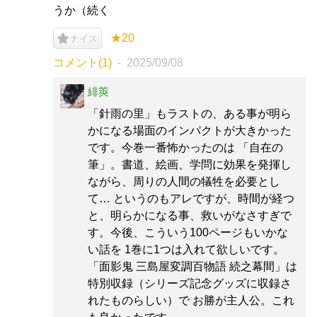
うか（続く
★20
ナイス
コメント(1)
2025/09/08
緋莢
「針雨の里」もラストの、ある事が明ら
かになる場面のインパクトが大きかった
です。今巻一番怖かったのは 「自在の
筆」。書道、絵画、学問に効果を発揮し
ながら、周りの人間の犠牲を必要とし
て… というのもアレですが、時間が経つ
と、明らかになる事、救いがなさすぎで
す。今後、こういう100ページもいかな
い話を 1巻に1つは入れて欲しいです。
「面影鬼 三島屋変調百物語 続之幕間」は
特別収録（シリーズ記念グッズに収録さ
れたものらしい）で お勝が主人公。これ