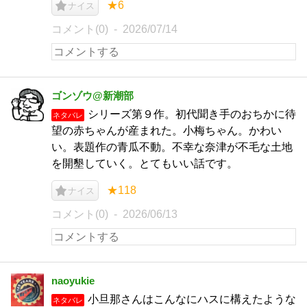
★6
ナイス
コメント(0)
2026/07/14
ゴンゾウ@新潮部
シリーズ第９作。初代聞き手のおちかに待
ネタバレ
望の赤ちゃんが産まれた。小梅ちゃん。かわい
い。表題作の青瓜不動。不幸な奈津が不毛な土地
を開墾していく。とてもいい話です。
★118
ナイス
コメント(0)
2026/06/13
naoyukie
小旦那さんはこんなにハスに構えたような
ネタバレ