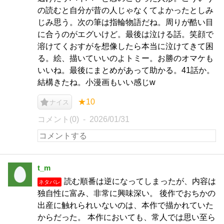
の読むと自分が昔の人じゃなくてよかったとしみ
じみ思う。次の筆は指輪物語だね。周りが酷い目
に合うのがエグいけど。最後は泣ける話。笑顔で
溶けてくおすがを想像したら本当に泣けてきて困
る。絵、描いていいのよトミー。お勝のオマケも
いいね。最後にまとめがあって助かる。41話か。
結構きたね。小漫画もいい感じw
★10
ナイス
コメント(0)
2026/01/31
t_m
読む順番は逆になってしまったが、内容は
ネタバレ
独自性に富み、非常に興味深い。 後作でおちかの
出産に触れられいないのは、本作で描かれていた
からだった。 本作においても、常人では思い至ら