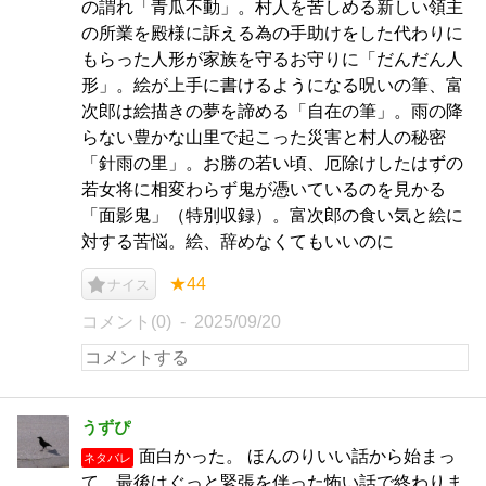
の謂れ「青瓜不動」。村人を苦しめる新しい領主
の所業を殿様に訴える為の手助けをした代わりに
もらった人形が家族を守るお守りに「だんだん人
形」。絵が上手に書けるようになる呪いの筆、富
次郎は絵描きの夢を諦める「自在の筆」。雨の降
らない豊かな山里で起こった災害と村人の秘密
「針雨の里」。お勝の若い頃、厄除けしたはずの
若女将に相変わらず鬼が憑いているのを見かる
「面影鬼」（特別収録）。富次郎の食い気と絵に
対する苦悩。絵、辞めなくてもいいのに
★44
ナイス
コメント(0)
2025/09/20
うずぴ
面白かった。 ほんのりいい話から始まっ
ネタバレ
て、最後はぐっと緊張を伴った怖い話で終わりま