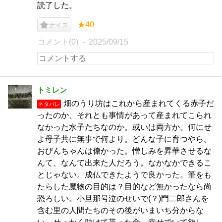
読了した。
★40
ナイス
コメント(0)
2025/09/15
トミレン
畑のうり坊はこれから産まれてくる赤子だ
ネタバレ
ったのか、それとも事情があって産まれてこられ
なかった水子たちなのか。或いは両方か。何にせ
よ母子共に無事で何より。どんな子に育つやら。
おびんちゃんは偉かった。憎しみを昇華させるな
んて、なんて出来た人だろう。なかなかできるこ
とじゃない。成仏できたようで良かった。筆をも
たらした魔物の目的は？目的など無かったなら尚
恐ろしい。小旦那号泣のせいで(？)門二郎さんを
含む里の人間たちのその後がいまいち分からな