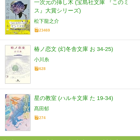
一次元の挿し木 (宝島社文庫 『このミ
ス』大賞シリーズ)
松下龍之介
23469
椿ノ恋文 (幻冬舎文庫 お 34-25)
小川糸
628
星の教室 (ハルキ文庫 た 19-34)
髙田郁
274