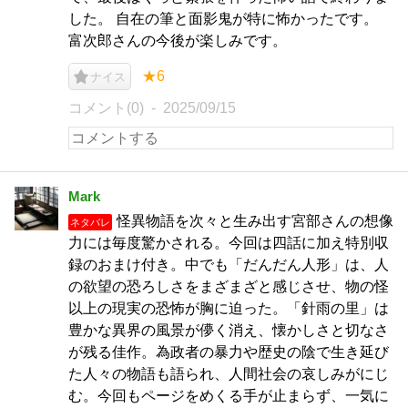
した。 自在の筆と面影鬼が特に怖かったです。
富次郎さんの今後が楽しみです。
★6
ナイス
コメント(0)
2025/09/15
Mark
怪異物語を次々と生み出す宮部さんの想像
ネタバレ
力には毎度驚かされる。今回は四話に加え特別収
録のおまけ付き。中でも「だんだん人形」は、人
の欲望の恐ろしさをまざまざと感じさせ、物の怪
以上の現実の恐怖が胸に迫った。「針雨の里」は
豊かな異界の風景が儚く消え、懐かしさと切なさ
が残る佳作。為政者の暴力や歴史の陰で生き延び
た人々の物語も語られ、人間社会の哀しみがにじ
む。今回もページをめくる手が止まらず、一気に