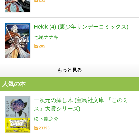
232
Helck (4) (裏少年サンデーコミックス)
七尾ナナキ
205
もっと見る
人気の本
一次元の挿し木 (宝島社文庫 『このミ
ス』大賞シリーズ)
松下龍之介
23393