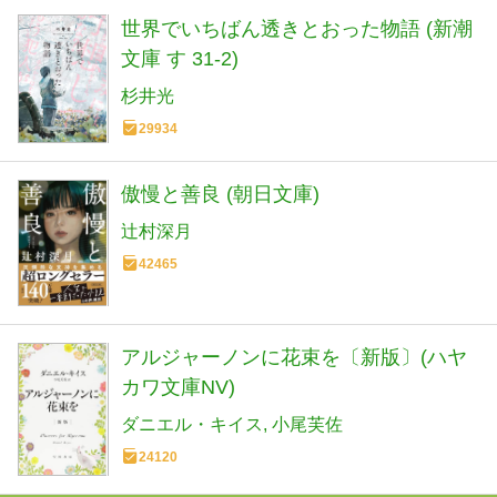
世界でいちばん透きとおった物語 (新潮
文庫 す 31-2)
杉井光
29934
傲慢と善良 (朝日文庫)
辻村深月
42465
アルジャーノンに花束を〔新版〕(ハヤ
カワ文庫NV)
ダニエル・キイス
小尾芙佐
24120