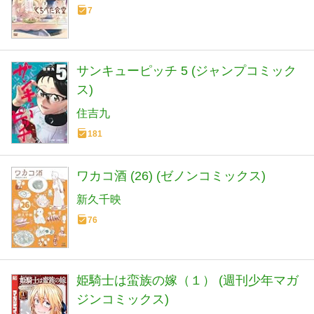
7
サンキューピッチ 5 (ジャンプコミック
ス)
住吉九
181
ワカコ酒 (26) (ゼノンコミックス)
新久千映
76
姫騎士は蛮族の嫁（１） (週刊少年マガ
ジンコミックス)