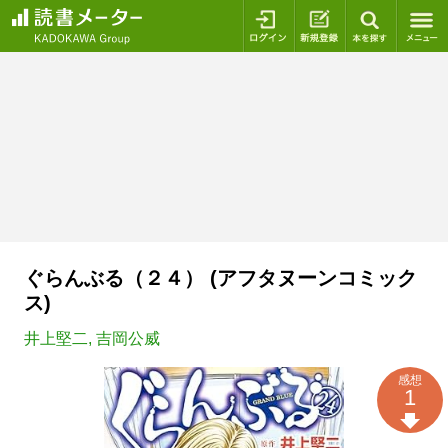
ログイン
新規登録
本を探
ぐらんぶる（２４） (アフタヌーンコミック
ス)
井上堅二
,
吉岡公威
感想
1