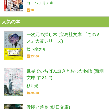
コトバノリアキ
38
人気の本
一次元の挿し木 (宝島社文庫 『このミ
ス』大賞シリーズ)
松下龍之介
23406
世界でいちばん透きとおった物語 (新潮
文庫 す 31-2)
杉井光
29938
傲慢と善良 (朝日文庫)