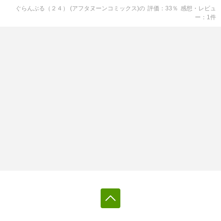
ぐらんぶる（２４） (アフタヌーンコミックス)
の
評価
33
％
感想・レビュ
ー
1
件