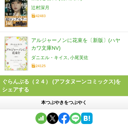
辻村深月
42483
アルジャーノンに花束を〔新版〕(ハヤ
カワ文庫NV)
ダニエル・キイス
小尾芙佐
24125
ぐらんぶる（２４） (アフタヌーンコミックス)を
シェアする
本つぶやきをつぶやく