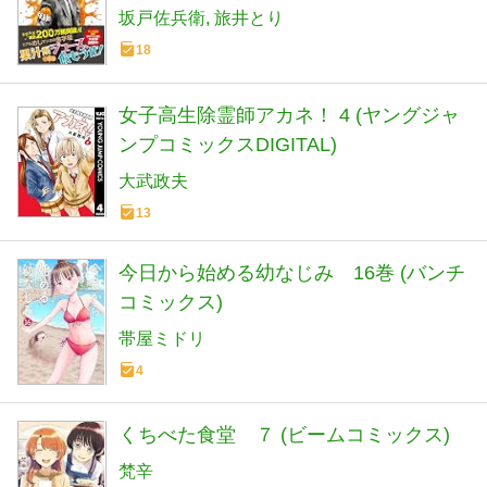
坂戸佐兵衛
旅井とり
18
女子高生除霊師アカネ！ 4 (ヤングジャ
ンプコミックスDIGITAL)
大武政夫
13
今日から始める幼なじみ 16巻 (バンチ
コミックス)
帯屋ミドリ
4
くちべた食堂 ７ (ビームコミックス)
梵辛