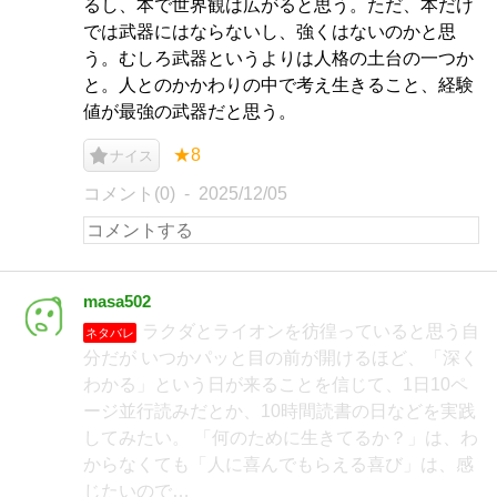
るし、本で世界観は広がると思う。ただ、本だけ
では武器にはならないし、強くはないのかと思
う。むしろ武器というよりは人格の土台の一つか
と。人とのかかわりの中で考え生きること、経験
値が最強の武器だと思う。
★8
ナイス
コメント(0)
2025/12/05
masa502
ラクダとライオンを彷徨っていると思う自
ネタバレ
分だが いつかパッと目の前が開けるほど、「深く
わかる」という日が来ることを信じて、1日10ペ
ージ並行読みだとか、10時間読書の日などを実践
してみたい。 「何のために生きてるか？」は、わ
からなくても「人に喜んでもらえる喜び」は、感
じたいので…