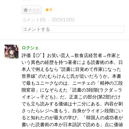
★6
ナイス
コメント(0)
2025/12/02
ロクシェ
評価【◎ﾟ】お笑い芸人→飲食店経営者→作家と
いう異色の経歴を持つ著者による読書術の本。日
本人で例えるなら "読書に目覚めて作家になった
世界線" のたむらけんじ氏が近いだろうか。本書
で最もユニークなのは、ニーチェの「精神の三段
階変容」になぞらえた「読書の3段階(ラクダ→ラ
イオン→子ども)」だ。正直この部分(第2部)だけ
でも立ち読みする価値は十二分にある。内容が刺
さったらレジへ進もう。自身がライオン段階にい
ると知れたのが最大の学び。「韓国人の成功者が
書いた読書術の本が日本語訳で読める」点に価値