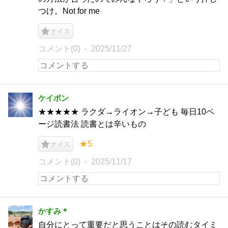
つけ。Not for me
ナイス
コメント(0)
2025/11/27
ケイポン
★★★★★ ラクダ→ライオン→子ども 毎日10ペ
ージ読書法 読書とは辛いもの
★5
ナイス
コメント(0)
2025/11/17
かすみ＊
自分にとって重要だと思うことはその読むタイミ