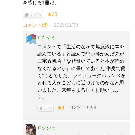
を感じる1冊だ。
★23
ナイス
コメント(6)
2025/11/30
ただぞぅ
コメントで「生活のなかで無意識に本を
読んでいる」と読んで思い浮かんだのが
三宅香帆著『なぜ働いていると本が読め
なくなるのか』に書いてあった“半身で働
く”ことでした。ライフワークバランスを
とれる人がこどもに近づけるのかなと思
いました。来年もよろしくお願いしま
す。
★1
12/31 19:54
ナイス
ロクシェ