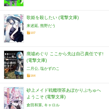
歌姫を殺したい (電撃文庫)
来述延
熊野だう
107
廃墟めぐり ここから先は自己責任です!
(電撃文庫)
二月公
塩かずのこ
164
砂上メイド戦艦喫茶あぽかりぷちゅへ
ようこそ (電撃文庫)
倉田和算
キャロル