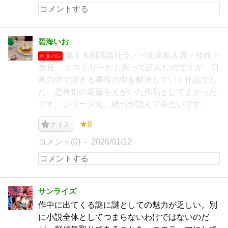
碧海いお
第１８回講談社ラノベ文庫新人賞＜佳作＞
ネタバレ
受賞。 ミステリーだと思って読んだのですが、日
常の中で起きる事件の中を解決していく作品でし
た。思春期の葛藤をえがいた作品としてよかった
です。シリーズ化。続刊が読んでみたいです。
★8
ナイス
コメント(0)
2026/01/12
サンライズ
作中に出てくる謎に謎としての魅力が乏しい。別
に小説全体としてつまらないわけではないのだ