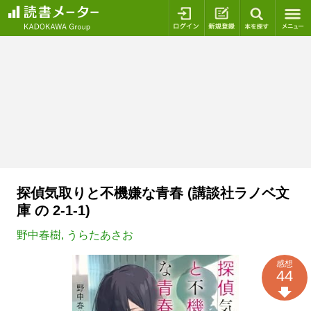
ログイン
新規登録
本を探
探偵気取りと不機嫌な青春 (講談社ラノベ文
庫 の 2-1-1)
野中春樹
,
うらたあさお
感想
44