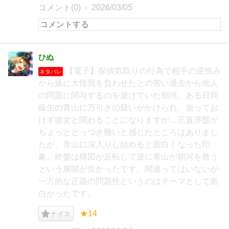
コメント(0)
2026/03/05
ひぬ
【電子】探偵気取りの行為で相手の逆恨み
ネタバレ
から妹に大怪我を負わせたとの苦い過去から他人
の問題に関与するのを避けていた朝河。ある日同
級生の青山に万引きの疑いがかけられ、放ってお
けず彼女と関わることになりますが…正直序盤が
ちょっととっつき難いと感じたところはありまし
たが、青山に深入りし始めると面白くなった印
象。終盤は構図が反転して逆に青山が朝河を救う
という展開が良かったです。間違ってはいないが
一方的な正義の問題性というのはテーマとして面
白かったです。
★14
ナイス