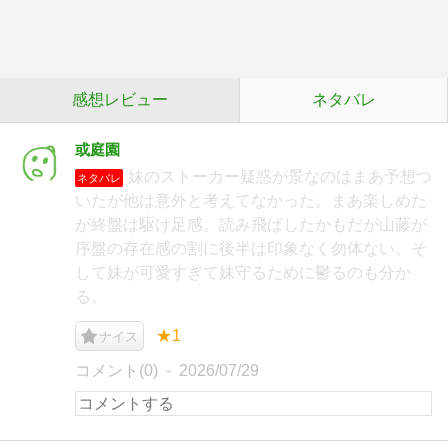
感想レビュー
ネタバレ
或庭園
妹のストーカー疑惑が景なのはまあ予想つ
ネタバレ
いたが他は意外と考えてなかった。まあ楽しめた
が終盤は駆け足感。読み飛ばしたかもだが山藤が
序盤の存在感の割に後半は印象なく勿体ない。そ
して妹が可愛すぎて妹守るために鬱るのも分か
る。
★1
ナイス
コメント(0)
2026/07/29