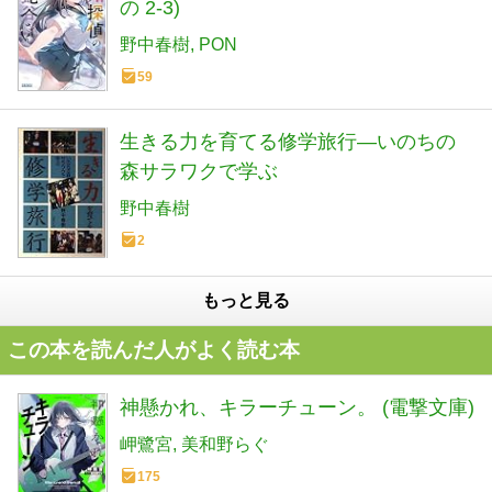
の 2-3)
野中春樹
PON
59
生きる力を育てる修学旅行―いのちの
森サラワクで学ぶ
野中春樹
2
もっと見る
この本を読んだ人がよく読む本
神懸かれ、キラーチューン。 (電撃文庫)
岬鷺宮
美和野らぐ
175