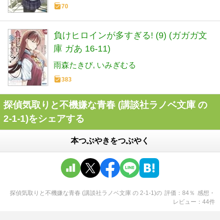
70
負けヒロインが多すぎる! (9) (ガガガ文
庫 ガあ 16-11)
雨森たきび
いみぎむる
383
探偵気取りと不機嫌な青春 (講談社ラノベ文庫 の
2-1-1)をシェアする
本つぶやきをつぶやく
探偵気取りと不機嫌な青春 (講談社ラノベ文庫 の 2-1-1)
の
評価
84
％
感想・
レビュー
44
件