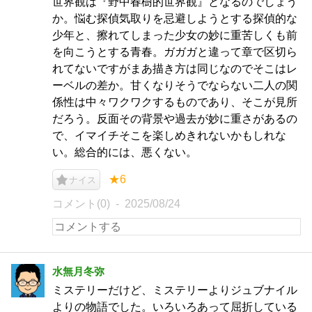
世界観は『野中春樹的世界観』となるのでしょう
か。悩む探偵気取りを忌避しようとする探偵的な
少年と、擦れてしまった少女の妙に重苦しくも前
を向こうとする青春。ガガガと違って章で区切ら
れてないですがまあ描き方は同じなのでそこはレ
ーベルの差か。甘くなりそうでならない二人の関
係性は中々ワクワクするものであり、そこが見所
だろう。反面その背景や過去が妙に重さがあるの
で、イマイチそこを楽しめきれないかもしれな
い。総合的には、悪くない。
★6
ナイス
コメント(0)
2025/08/24
水無月冬弥
ミステリーだけど、ミステリーよりジュブナイル
よりの物語でした。いろいろあって屈折している