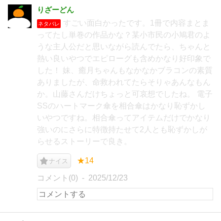
りざーどん
すごい面白かったです。1冊で内容まとま
ネタバレ
ってたし単巻の作品かな？某小市民の小鳩君のよ
うな主人公だと思いながら読んでたら、ちゃんと
熱い良いやつでエピローグも含めかなり好印象で
した！ 妹、癒月ちゃんもなかなかブラコンの素質
ありましたが、命救われてたらそりゃあんなもん
か。山藤さんだけちょっと可哀想でしたね。 電子
SSのハートマーク傘を相合傘はかなり恥ずかし
いやつですね。相合傘ってアイテムだけでかなり
強いのにさらに特徴持たせて2人とも恥ずかしが
らせるストーリーで良き。
★14
ナイス
コメント(0)
2025/12/23