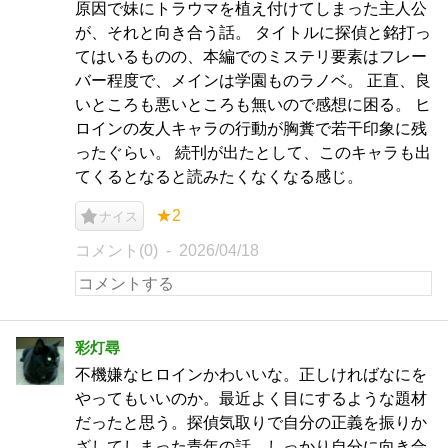
原因で妹にトラウマを植え付けてしまった主人公
が、それと向き合う話。 タイトルに探偵と銘打っ
てはいるものの、本編でのミステリ要素はフレー
バー程度で、メインは学園ものラノベ。 正直、良
いところも悪いところも無いので感想に困る。 ヒ
ロインの友人キャラの行動が胸糞で若干印象に残
ったぐらい。 続刊が出たとして、このキャラも出
てくるとなると読みたくなくなる感じ。
★2
ナイス
コメント(0)
2026/04/18
彩灯尋
不機嫌なヒロインかわいいな。正しければなにを
やってもいいのか。最近よく目にするような題材
だったと思う。探偵気取りで自分の正義を振りか
ざしてしまった青年の話。しっかり自分に向き合