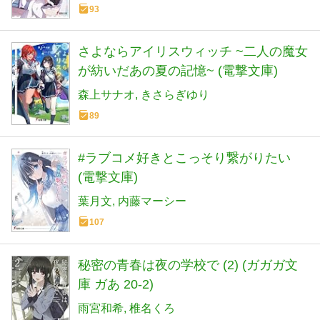
93
さよならアイリスウィッチ ~二人の魔女
が紡いだあの夏の記憶~ (電撃文庫)
森上サナオ
きさらぎゆり
89
#ラブコメ好きとこっそり繋がりたい
(電撃文庫)
葉月文
内藤マーシー
107
秘密の青春は夜の学校で (2) (ガガガ文
庫 ガあ 20-2)
雨宮和希
椎名くろ