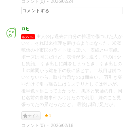
コメント(0)
2026/02/24
ロヒ
主人公は過去に自分の推理で傷つけた人が
ネタバレ
いて、それ以来推理を避けるようになった。米澤
穂信の小市民のライト版っぽい。 表紙と中表紙、
ポーズは同じだけど、表情が少し違う。中のは少
し笑顔。 引き出しに鍵をしまうとき、引き出しの
上の隙間から鍵を下の段に落とす。二段目は鍵つ
いてないから、取り放題なのは面白い。 万引き冤
罪だけで引っ張るにはミステリとしては弱いが、
後半色々起こってよかった。 黒木と安藤の件、同
じ名前の自殺事件みつけたので利用、妹のこと見
張ってたの景だったなど。 最後は駆け足だが。
★1
ナイス
コメント(0)
2026/02/18