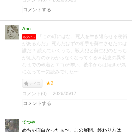
Ann
「この町にはな、死人を生き返らせる秘術
ネタバレ
があるんだ」 死んだはずの相手を蘇生させたのは
誰だ？ 読んでいくうち、殺人犯と蘇生犯のどっち
が犯人なのかわからなくなってくるw 花恵の異常
なまでの執着とエゴが怖い。後半からは続きが気
になって一気読みでした〜
★2
ナイス
コメント(0)
2026/05/17
てつや
めちゃ面白かったぁ〜、この展開、終わり方は、