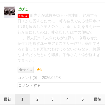
ぱぴこ
町内会が威権を振るう信津町。辟易する
ネタバレ
日々から脱するために、町内会長である信津寺の
住職を殺害した主人公たち。新しい朝を迎えた一
行が目にしたのは、昨夜殺したはずの住職で
──。殺人犯の主人公たちが住職を生き返らせた
蘇生犯を探すユーモアミステリー作品。蘇生でき
ると言っても万能なわけじゃないからなぁ。綺麗
なオチだったという印象。栄作さんの命が軽すぎ
て笑った。
★8
ナイス
コメント(0)
2026/05/08
最初
1
2
3
4
5
最後