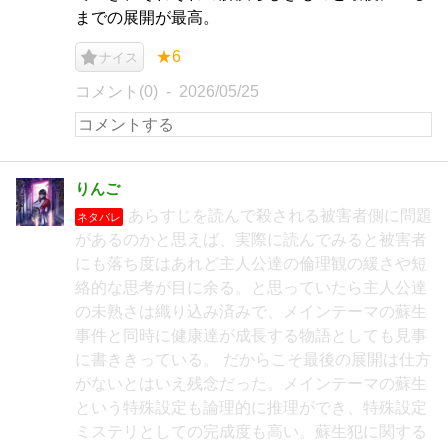
までの展開が最高。
★6
ナイス
コメント(0)
2026/05/25
りんご
あらすじを読んで殺される被害者側に問題
ネタバレ
があるのかと思えば、実際に読んでみると被害者
にも落ち度はあれど主人公達の倫理観の緩さや短
絡的な思考が目に余る。と思っていたら主人公達
の未熟さは織り込み済みで、メインテーマの蘇生
事件と同時に健康達が成長する物語としても見事
に書ききっている。 だからこそ最後の展開は仕方
がないとはいえ残念だった。メインテーマの蘇生
という特殊設定も論理的に推理ができ、特殊設定
ミステリとしての完成度も高い。蘇生犯に関する