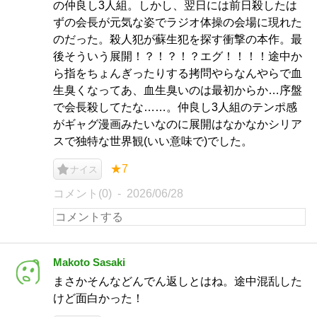
の仲良し3人組。しかし、翌日には前日殺したは
ずの会長が元気な姿でラジオ体操の会場に現れた
のだった。殺人犯が蘇生犯を探す衝撃の本作。最
後そういう展開！？！？！？エグ！！！！途中か
ら指をちょんぎったりする拷問やらなんやらで血
生臭くなってあ、血生臭いのは最初からか…序盤
で会長殺してたな……。仲良し3人組のテンポ感
がギャグ漫画みたいなのに展開はなかなかシリア
スで独特な世界観(いい意味で)でした。
★7
ナイス
コメント(0)
2026/06/28
Makoto Sasaki
まさかそんなどんでん返しとはね。途中混乱した
けど面白かった！