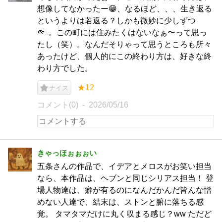
想像してなかったー😁、なるほど、、、生き返る
というよりは若返る？しかも微妙に少しずつ
🤏‥。この町には住みたくはないなぁ〜って思っ
たし（笑）。なんだそりゃって思うところも所々
あったけど、個人的にこの終わり方は、好きな終
わり方でした。
★12
ナイス
コメント(0)
2026/05/16
きゃっほぉぉぉい
五条さんの作品で、イデアとメロスがお笑い担当
なら、本作品は、ヘブンと同じシリアス担当！ 登
場人物達は、癖が有るのになんだかんだ皆んな憎
めない人達で、結末は、ストンと腑に落ちる感
覚。 タマタマだけに丸く収まる感じ？ww ただど