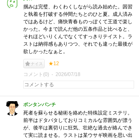
掴みは完璧、わくわくしながら読み始めた。因習
と執着を打破する仲間たちとのひと夏。成人済み
ではあるけど、痛快青春ものっぽくて王道で楽し
かった。今まで読んだ他の五条作品と比べると、
それほどいりくんでなくてすっきりテイスト。ラ
ストは納得感もありつつ、それでも違った最後が
欲しかったなぁと。
★12
ナイス
コメント(0)
2026/07/18
ボンタンパンチ
死者を蘇らせる秘術を絡めた特殊設定ミステリ。
前半はドタバタしておりコミカルな雰囲気が漂う
が、後半は裏切りに狂気、壮絶な過去が絡んでき
て実に読ませる。ラストは某ウサギ映画を思い出