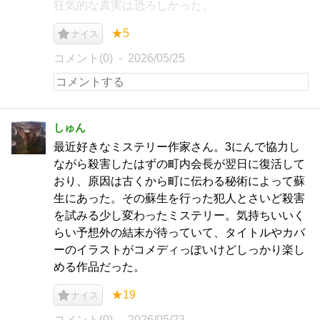
狂気的な真実は恐ろしかった。
★5
ナイス
コメント(0)
2026/05/25
しゅん
最近好きなミステリー作家さん。3にんで協力し
ながら殺害したはずの町内会長が翌日に復活して
おり、原因は古くから町に伝わる秘術によって蘇
生にあった。その蘇生を行った犯人とさいど殺害
を試みる少し変わったミステリー。気持ちいいく
らい予想外の結末が待っていて、タイトルやカバ
ーのイラストがコメディっぽいけどしっかり楽し
める作品だった。
★19
ナイス
コメント(0)
2026/05/23