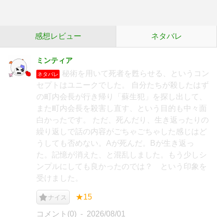
感想レビュー
ネタバレ
ミンティア
秘術を用いて死者を甦らせる、というコン
ネタバレ
セプトはユニークでした。 自分たちが殺したはず
の町内会長が行き帰り「蘇生犯」を探し出して、
また町内会長を殺害し直す、という目的も中々面
白かったです。 ただ、死んだり、生き返ったりの
繰り返しで話の内容がごちゃごちゃした感じはど
うしても否めない。Aが死んだ。Bが生き返っ
た。記憶が消えた、と混乱しました。もう少しシ
ンプルにしても良かったのでは？ という印象を
受けました。
★15
ナイス
コメント(0)
2026/08/01