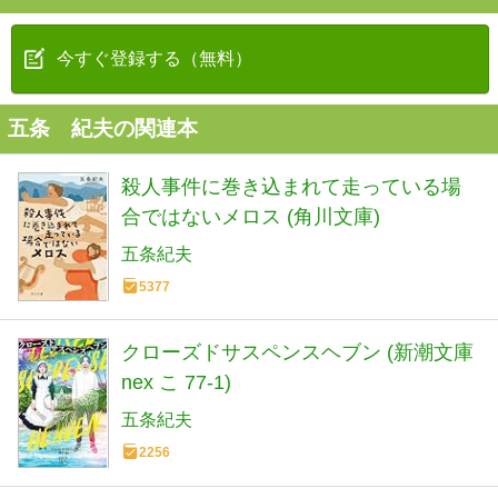
今すぐ登録する（無料）
五条 紀夫の関連本
殺人事件に巻き込まれて走っている場
合ではないメロス (角川文庫)
五条紀夫
5377
クローズドサスペンスヘブン (新潮文庫
nex こ 77-1)
五条紀夫
2256