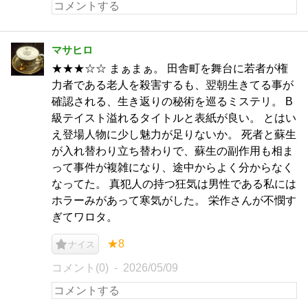
マサヒロ
★★★☆☆ まぁまぁ。 田舎町を舞台に若者が権
力者である老人を殺害するも、翌朝生きてる事が
確認される、生き返りの秘術を巡るミステリ。 B
級テイスト溢れるタイトルと表紙が良い。 とはい
え登場人物に少し魅力が足りないか。 死者と蘇生
が入れ替わり立ち替わりで、蘇生の副作用も相ま
って事件が複雑になり、途中からよく分からなく
なってた。 真犯人の持つ狂気は男性である私には
ホラーみがあって寒気がした。 栄作さんが不憫す
ぎてワロタ。
★8
ナイス
コメント(0)
2026/05/09