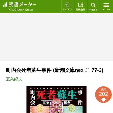
ログイン
新規登録
本を探
町内会死者蘇生事件 (新潮文庫nex こ 77-3)
五条紀夫
感想
202