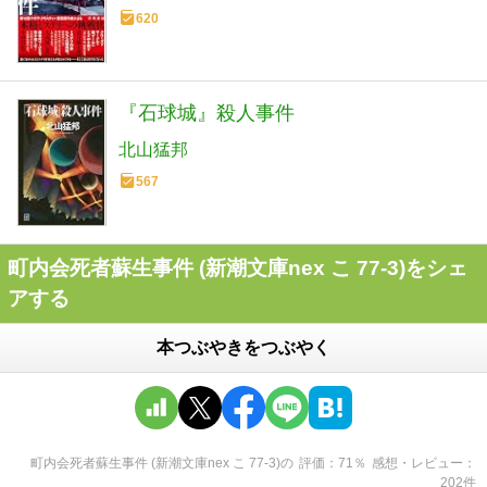
620
『石球城』殺人事件
北山猛邦
567
町内会死者蘇生事件 (新潮文庫nex こ 77-3)をシェ
アする
本つぶやきをつぶやく
町内会死者蘇生事件 (新潮文庫nex こ 77-3)
の
評価
71
％
感想・レビュー
202
件