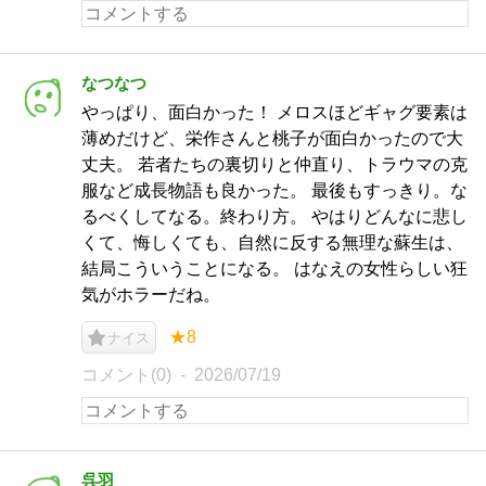
なつなつ
やっぱり、面白かった！ メロスほどギャグ要素は
薄めだけど、栄作さんと桃子が面白かったので大
丈夫。 若者たちの裏切りと仲直り、トラウマの克
服など成長物語も良かった。 最後もすっきり。な
るべくしてなる。終わり方。 やはりどんなに悲し
くて、悔しくても、自然に反する無理な蘇生は、
結局こういうことになる。 はなえの女性らしい狂
気がホラーだね。
★8
ナイス
コメント(0)
2026/07/19
呉羽