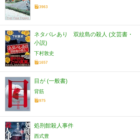
3963
ネタバレあり 双紋島の殺人 (文芸書・
小説)
下村敦史
1657
目が (一般書)
背筋
975
処刑館殺人事件
西式豊