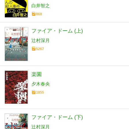
白井智之
868
ファイア・ドーム (上)
辻村深月
5267
楽園
夕木春央
1855
ファイア・ドーム (下)
辻村深月