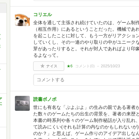
コリエル
全体を通して主張され続けていたのは、ゲーム制
（相互作用）にあるということだった。機械であ
,
を起こしたことに対して、もう一方がリアクショ
,
していくし、その一連のやり取りの中がユニーク
直
芽があったりすると。それが対人であればより印
るよなって。
ナイス
★6
コメント(
0
)
2025/10/23
ト
読書ボノボ
ア
に
世にも有名な「ぷよぷよ」の生みの親である著者
た数々のゲームたちの出生の背景を、著者の来歴
本書の時系列や各々のゲーム制作秘話が入り乱れ
て読みにくい(それも計算の内なのかもしれないが
のか？」と思えば、ゲーム作りのアイデア出しな