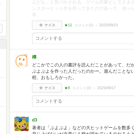
んだな」と気づかされる。ゲーム作家としてさま
米
ンスターヒット作を作ってきただけあって、述べ
本。
ナイス
★11
コメント(
0
)
2025/09/23
樽
どこかでこの人の書評を読んだことがあって、だ
ぷよぷよを作った人だったのかー。遊んだことな
程、おもしろかった。
ナイス
★8
コメント(
0
)
2025/09/17
d3
著者は「ぷよぷよ」などの大ヒットゲームを数多
存じ上げないが文章に人柄が現れているのだろう