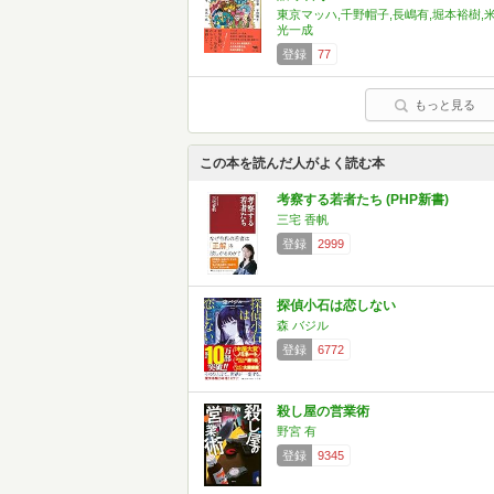
東京マッハ,千野帽子,長嶋有,堀本裕樹,
光一成
登録
77
もっと見る
この本を読んだ人がよく読む本
考察する若者たち (PHP新書)
三宅 香帆
登録
2999
探偵小石は恋しない
森 バジル
登録
6772
殺し屋の営業術
野宮 有
登録
9345