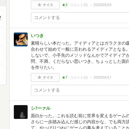
ナイス
★3
コメント(
0
)
2026/05/24
いつき
素晴らしい本だった。アイディアとはガラクタの
合わせて始めて一般に言われるアイディアとなる
しないで、小手先のメソッドなんかでアイディアが
問、不満、くだらない思いつき、ちょっとした面
を作りたい。
ナイス
★7
コメント(
0
)
2026/04/17
シﾌーァル
面白かった。これを読む前に世界を変えるゲーム
さらに一歩踏み込んだ感じの内容かな、でも両方
て。やっぱりつねにゲームの事を考えていること