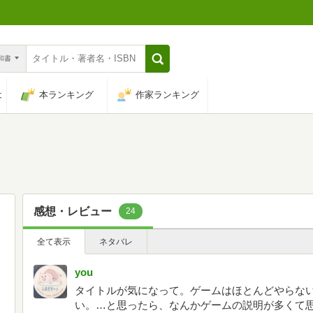
n和書
は
本ランキング
作家ランキング
感想・レビュー
24
全て表示
ネタバレ
you
タイトルが気になって。ゲームはほとんどやらな
い。…と思ったら、なんかゲームの説明が多くて