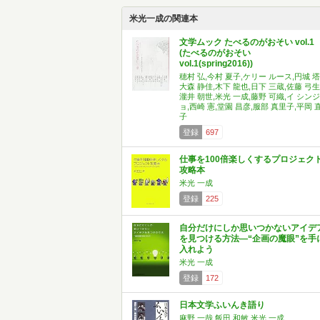
米光一成の関連本
文学ムック たべるのがおそい vol.1
(たべるのがおそい
vol.1(spring2016))
穂村 弘,今村 夏子,ケリー ルース,円城 塔
大森 静佳,木下 龍也,日下 三蔵,佐藤 弓生
瀧井 朝世,米光 一成,藤野 可織,イ シンジ
ョ,西崎 憲,堂園 昌彦,服部 真里子,平岡 
子
登録
697
仕事を100倍楽しくするプロジェク
攻略本
米光 一成
登録
225
自分だけにしか思いつかないアイデ
を見つける方法―“企画の魔眼”を手
入れよう
米光 一成
登録
172
日本文学ふいんき語り
麻野 一哉,飯田 和敏,米光 一成