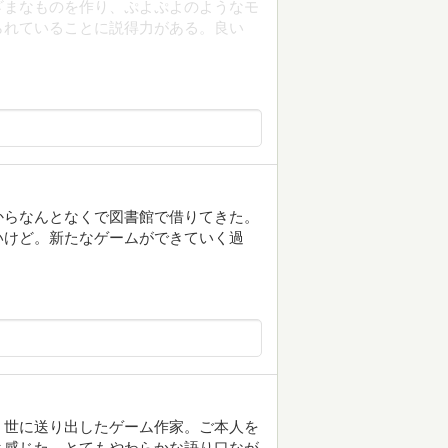
ざまなものを作り、ぷよぷよのようなモ
られていることに説得力がある。良い
からなんとなくで図書館で借りてきた。
いけど。新たなゲームができていく過
く世に送り出したゲーム作家。ご本人を
と感じた。とてもやわらかな語り口なが