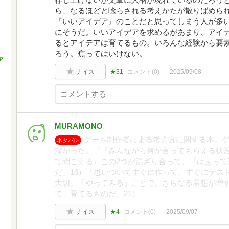
ら、なるほどと唸らされる考えかたが散りばめられ
『いいアイデア』のことだと思ってしまう人が多
にそうだ。いいアイデアを求めるがあまり、アイ
るとアイデアは育てるもの。いろんな経験から要
ろう。焦ってはいけない。
ア
ナイス
★31
コメント(
0
)
2025/09/08
MURAMONO
ゲーム制作者による考え方に関する本。
ネタバレ
深かった。「『みんなから何か言ってもらえる状
て聞こえる』この2つが混ざり合って、『はぁって
だ」16）「思いついてすぐに作って、すぐにテス
大切。『やってみる』ことで、さらなる着想が増す
て、育てるものだ」21）
、
ナイス
★4
コメント(
0
)
2025/09/07