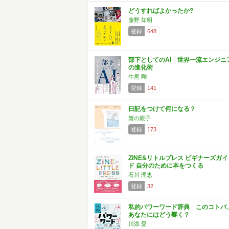
どうすればよかったか?
藤野 知明
登録
648
部下としてのAI 世界一流エンジニ
の進化術
牛尾 剛
登録
141
日記をつけて何になる？
蟹の親子
登録
173
ZINE&リトルプレス ビギナーズガイ
ド 自分のために本をつくる
石川 理恵
登録
32
私的パワーワード辞典 このコトバ
あなたにはどう響く？
川添 愛