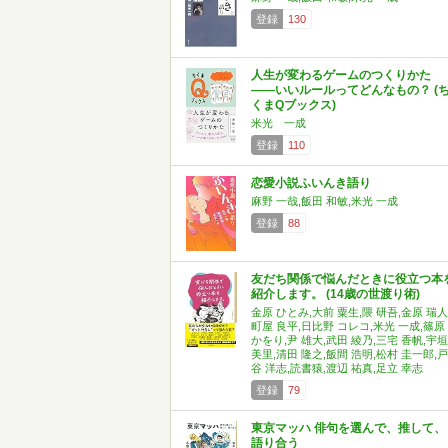
登録
130
人生が変わるゲームのつくりかた
――いいルールってどんなもの？ (
くまQブックス)
米光 一成
登録
110
恋愛小説ふいんき語り
麻野 一哉,飯田 和敏,米光 一成
登録
88
友だち関係で悩んだときに役立つ本
紹介します。 (14歳の世渡り術)
⾦原 ひとみ,大前 粟生,隈 研吾,金原 瑞人
町屋 良平,日比野 コレコ,米光 一成,篠原
かをり,尹 雄大,武田 綾乃,三宅 香帆,宇垣
美里,清田 隆之,飯間 浩明,松村 圭一郎,戸
谷 洋志,読書猿,渡辺 祐真,足立 幸志
登録
79
東京マッハ 俳句を選んで、推して、
語り合う