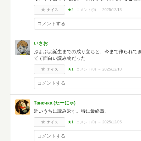
ナイス
★2
コメント(
0
)
2025/12/13
いさお
ぷよぷよ誕生までの成り立ちと、今まで作られて
てて面白い読み物だった
ナイス
★1
コメント(
0
)
2025/12/10
Танечка (たーにゃ)
近いうちに読み返す。特に最終章。
ナイス
★1
コメント(
0
)
2025/12/05