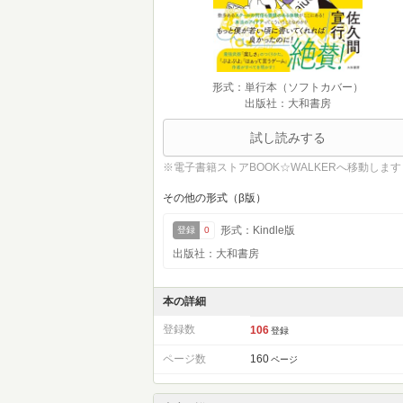
形式：単行本（ソフトカバー）
出版社：大和書房
試し読みする
※電子書籍ストアBOOK☆WALKERへ移動します
その他の形式（β版）
形式：Kindle版
登録
0
出版社：大和書房
本の詳細
登録数
106
登録
ページ数
160
ページ