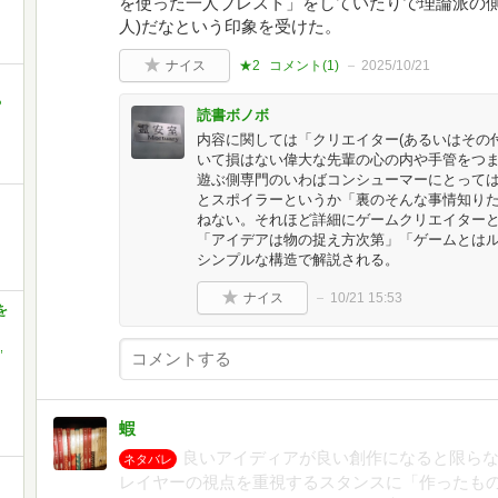
を使った一人ブレスト」をしていたりで理論派の側
人)だなという印象を受けた。
ナイス
★2
コメント(
1
)
2025/10/21
ち
読書ボノボ
内容に関しては「クリエイター(あるいはその
いて損はない偉大な先輩の心の内や手管をつ
遊ぶ側専門のいわばコンシューマーにとって
とスポイラーというか「裏のそんな事情知り
ねない。それほど詳細にゲームクリエイター
「アイデアは物の捉え方次第」「ゲームとは
シンプルな構造で解説される。
ナイス
10/21 15:53
を
,
蝦
良いアイディアが良い創作になると限ら
ネタバレ
レイヤーの視点を重視するスタンスに「作ったも