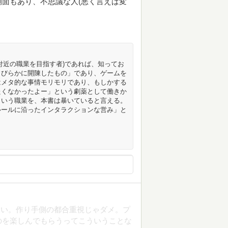
面もあり、不思議な人(悪く言えば変
付近の職業を目指す者)であれば、知ってお
まびらかに開陳したもの」であり、ゲームを
はメタ的な事情モリモリであり、もしかする
たくなかったよー」という劇薬として働きか
という職業を、本書は暴いていると言える。
ルールに沿ったインタラクションな営み」と
ない。作り手側の都合重視じゃダメ。プ
のを楽しんでもらうってこういうことな