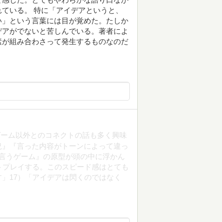
ている。 特に「アイデアというと、
い」という言葉には目が覚めた。たしか
デアがでないと苦しんでいる。著者によ
素が組み合わさって発生するものなのだ
ゲーム以外とのコネクトの話も多く興味
況』『言った内容がトーンによって違っ
言うゲーム』の原型が頭の中に浮かん
トプレイする。このスピード感はとても
」17）「アイデアは閃くのではなく