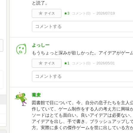
と読了。
ナイス
★3
コメント(
0
)
2026/07/19
よっしー
もうちょっと深みが欲しかった。アイデアがゲー
ナイス
★1
コメント(
0
)
2026/05/31
蕎麦
図書館で目について。今、自分の息子たちを主人公に
作していて、ゲーム制作をする人の考え方に興味
ソードはとても面白い。良いアイデアは必要ない
アイデアを出し、手で書き、ブラッシュアップし
方。実際に多くの傑作ゲームを世に出している方