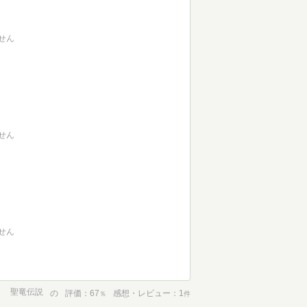
せん
せん
せん
聖竜伝説
の
評価
67
感想・レビュー
1
％
件