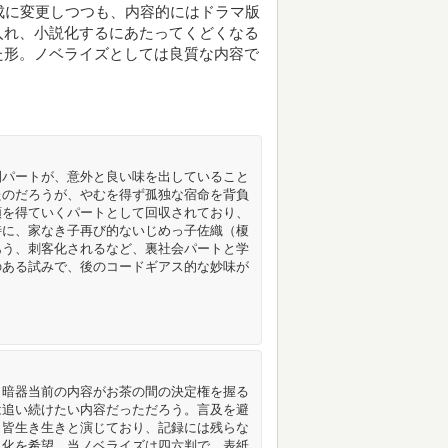
成に変更しつつも、内容的にはドラマ版
入れ、小説化するにあたってくどくなる
た形。ノベライズとしては良質な内容で
園パートが、意外と良い味を出していること
たのだろうが、やむを得ず孤独な宿命を背負
頼を得ていくパートとして回収されており、
特に、家なき子再び的ないじめっ子佐織（榎
あう、刺客化されるなど、裏社会パートと学
のある試みで、後のコードギアス的な妙味が
・暗器当前の内容がお茶の間の決定権を握る
は追い続けたい内容だっただろう。言及を避
、皆生き生きと演じており、記録には残らな
Ｄ化を希望。当ノベライズは四六判で、表紙