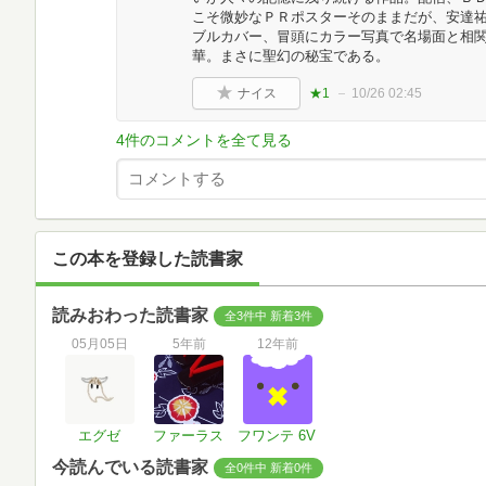
こそ微妙なＰＲポスターそのままだが、安達
ブルカバー、冒頭にカラー写真で名場面と相
華。まさに聖幻の秘宝である。
ナイス
★1
10/26 02:45
4件のコメントを全て見る
この本を登録した読書家
読みおわった読書家
全3件中 新着3件
05月05日
5年前
12年前
エグゼ
ファーラス
フワンテ 6V
今読んでいる読書家
全0件中 新着0件