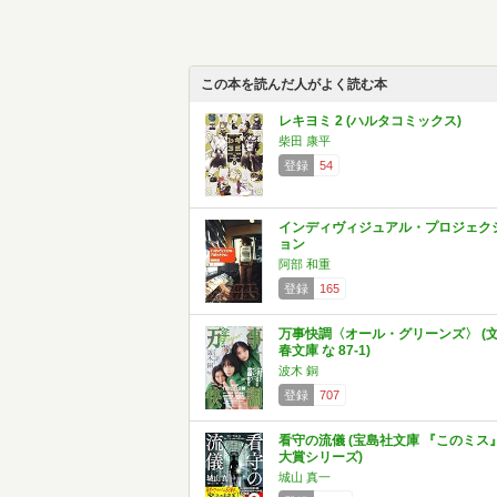
この本を読んだ人がよく読む本
レキヨミ 2 (ハルタコミックス)
柴田 康平
登録
54
インディヴィジュアル・プロジェク
ョン
阿部 和重
登録
165
万事快調〈オール・グリーンズ〉 (
春文庫 な 87-1)
波木 銅
登録
707
看守の流儀 (宝島社文庫 『このミス
大賞シリーズ)
城山 真一