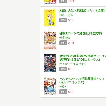
登録
1464
ねぼけ人生〈新装版〉 (ちくま文庫)
水木 しげる
登録
565
倫敦スコーンの謎 (創元推理文庫)
米澤穂信
登録
2534
魔法使いの嫁 詩篇.75 稲妻ジャック
妖精事件 3 (BLADEコミックス)
オイカワマコ,五代ゆう
登録
60
とんでもスキルで異世界放浪メシ 7
(ガルドコミックス)
赤岸K
登録
539