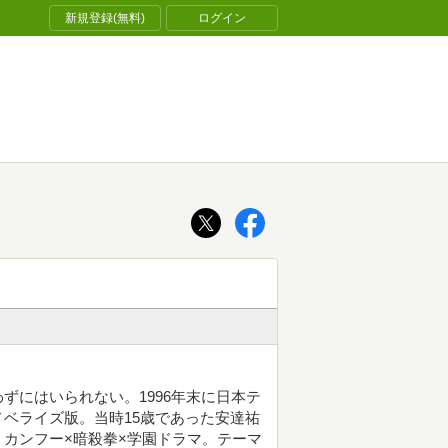
新規登録(無料)
ログイン
ずにはいられない。1996年末に日本テ
ベライズ版。当時15歳であった安達祐
カンフー×暗殺拳×学園ドラマ。テーマ