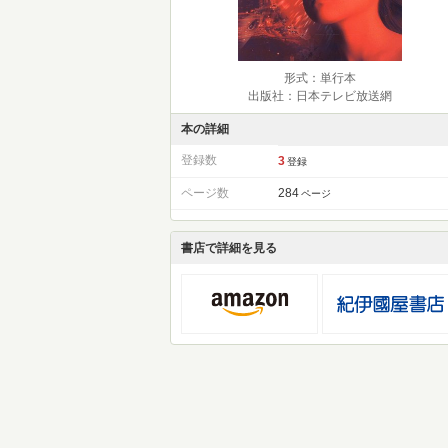
形式：単行本
出版社：日本テレビ放送網
本の詳細
登録数
3
登録
ページ数
284
ページ
書店で詳細を見る