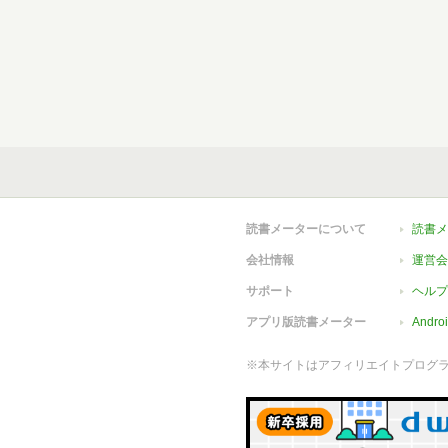
読書メーターについて
読書メ
会社情報
運営会
サポート
ヘルプ
アプリ版読書メーター
Andr
※本サイトはアフィリエイトプログ