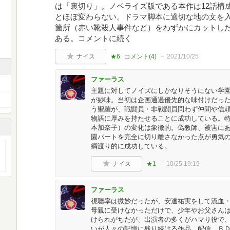
は「裏切り」。ノベライズ版である本作は12話構
とほぼ変わらない。ドラマ脚本に適切な地の文を
箇所（赤い靴殺人事件など）をわずかにカットし
ある。コメントに続く
ナイス
★6
コメント(
4
)
2021/10/25
ファーラス
主題に対してノイズにしかなりそうにない学
が妙味。当初は企画通過優先的な味付けだっ
う聖羅が、戦闘員・非戦闘員問わず仲間や信
物語に厚みを持たせることに成功している。
本加奈子）の変化は象徴的。偽教師、被害に
園パートを完全に切り離さなかった点が勇気
綱渡り的に成功している。
ナイス
★1
10/25 19:19
ファーラス
視聴率は微妙だったが、安達祐実をして流血
母親に受けなかっただけで、少年やお父さん
けられがちだが、出演者の多くがハマり役で
いが人々の記憶に残り続ける作品。配信、Ｂ