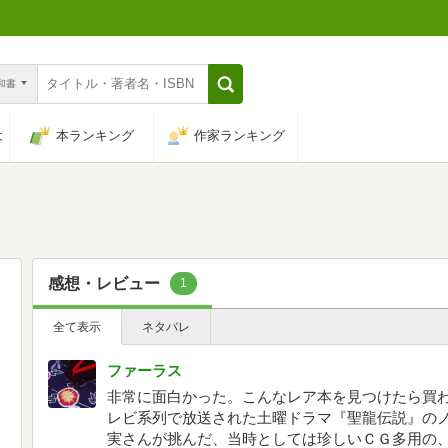
n和書
は
本ランキング
作家ランキング
感想・レビュー
1
全て表示
ネタバレ
ファーラス
非常に面白かった。こんなレア本を見つけたら買わ
レビ系列で放送された土曜ドラマ『聖龍伝説』のノ
実さんが挑んだ、当時としては珍しいＣＧ多用の、