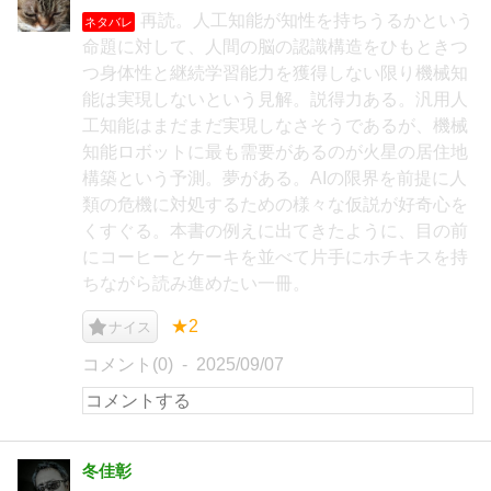
再読。人工知能が知性を持ちうるかという
ネタバレ
命題に対して、人間の脳の認識構造をひもときつ
つ身体性と継続学習能力を獲得しない限り機械知
能は実現しないという見解。説得力ある。汎用人
工知能はまだまだ実現しなさそうであるが、機械
知能ロボットに最も需要があるのが火星の居住地
構築という予測。夢がある。AIの限界を前提に人
類の危機に対処するための様々な仮説が好奇心を
くすぐる。本書の例えに出てきたように、目の前
にコーヒーとケーキを並べて片手にホチキスを持
ちながら読み進めたい一冊。
★2
ナイス
コメント(0)
2025/09/07
冬佳彰