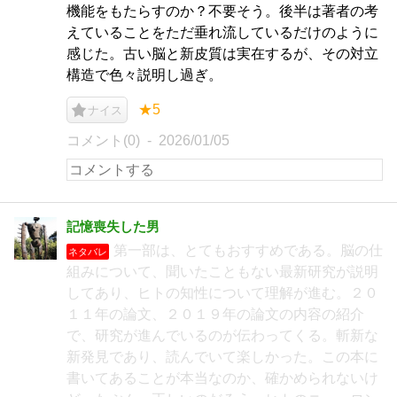
機能をもたらすのか？不要そう。後半は著者の考
えていることをただ垂れ流しているだけのように
感じた。古い脳と新皮質は実在するが、その対立
構造で色々説明し過ぎ。
★5
ナイス
コメント(0)
2026/01/05
記憶喪失した男
第一部は、とてもおすすめである。脳の仕
ネタバレ
組みについて、聞いたこともない最新研究が説明
してあり、ヒトの知性について理解が進む。２０
１１年の論文、２０１９年の論文の内容の紹介
で、研究が進んでいるのが伝わってくる。斬新な
新発見であり、読んでいて楽しかった。この本に
書いてあることが本当なのか、確かめられないけ