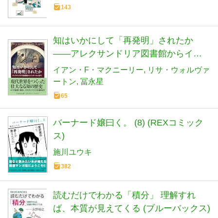
143
知はいかにして「再発明」されたか
――アレクサンドリア図書館からイン
ターネットまで (ちくま学芸文庫マ-55-
イアン・F・マクニーリー
リサ・ウォルヴァ
1)
ートン
冨永星
65
バーナード嬢曰く。 (8) (REXコミック
ス)
施川ユウキ
382
読むだけでわかる「積分」 理解すれ
ば、本質が見えてくる (ブルーバックス)