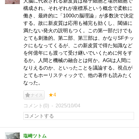
大脳に代表される新皮質は格子細胞と場所細胞で
構成され、それぞれが座標系という概念で柔軟に
働き、最終的に「1000の脳理論」が多数決で決定
する。故に新皮質は応用も補完も効くし、閾値に
満たない発火の説明もつく。この第一部だけでも
とても刺激的。第二部、第三部は、かなりSFチッ
クにもなってくるが、この新皮質で得た知識など
を何億年にも渡って受け継いでいくために何をす
るか。人間と機械の融合とは何か。AGIは人間に
なりえるのか、といったことを議論する。視点が
とてもホーリスティックで、他の著作も読みたく
なった。
★4
ナイス
コメント(0)
2025/10/04
塩崎ツトム