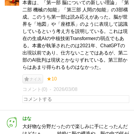
本書は、「第一部 脳についての新しい理論」「第
二部 機械の知能」「第三部 人間の知能」の3部構
成。このうち第一部は読み応えがあった。脳が世
界を「地図」や「座標系」のように表現して認識
しているという考え方を説明している。これは現
在の生成AIの中核技術Transformerの弱点でもあ
る。本書が執筆されたのは2021年、ChatGPTの
出現以前であり、仕方ないことではあるが、第二
部のAI批判は現状とかなりずれている。第三部か
らはあまり得られるものはなかった。
★10
ナイス
コメント(0)
2026/03/08
はな
大好物な分野だったので楽しみに手にとったんだ
けどなぁ。。。 純粋に脳の構造や、脳の中で何が