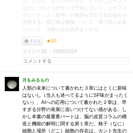
ど、たぶん、正しいのだろう。ヒトのニューロン
はひとつひとつがすべて予測していて、シナプス
のシーケンス（順序）が接続を決定する仕組みを
説明する。第二部は機械について、第三部は未来
について、示唆のある意見をくれる。
★10
ナイス
コメント(0)
2025/12/24
月をみるもの
人類の未来について書かれた３章にはとくに新味
はないし（当人も述べてるようにSF味がまったく
ない）、AIへの応用について書かれた２章は、早
すぎる分野の発展に追いつけてない感がある。し
かし本書の最重要パートは、脳の皮質コラムの構
造と機能の解明に関する第１章だ。格子（なに）
細胞と場所（どこ）細胞の存在は、カント先生の