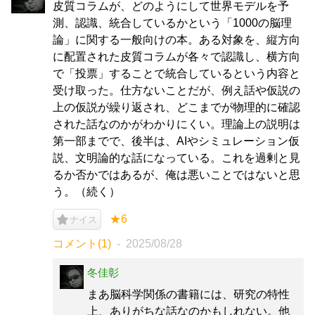
皮質コラムが、どのようにして世界モデルを予
測、認識、統合しているかという「1000の脳理
論」に関する一般向けの本。ある対象を、縦方向
に配置された皮質コラムが各々で認識し、横方向
で「投票」することで統合しているという内容と
受け取った。仕方ないことだが、例え話や仮説の
上の仮説が繰り返され、どこまでが物理的に確認
された話なのかがわかりにくい。理論上の説明は
第一部までで、後半は、AIやシミュレーション仮
説、文明論的な話になっている。これを過剰と見
るか否かではあるが、俺は悪いことではないと思
う。（続く）
★6
ナイス
コメント(1)
2025/08/28
冬佳彰
まあ脳科学関係の書籍には、研究の特性
上、ありがちな話なのかもしれない。他