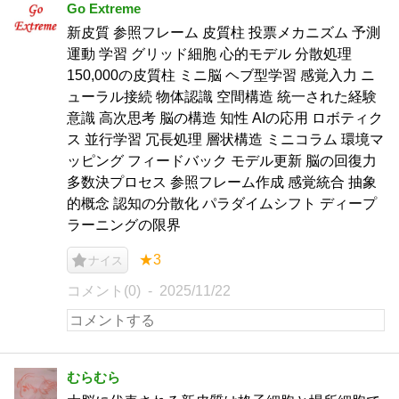
Go Extreme
新皮質 参照フレーム 皮質柱 投票メカニズム 予測
運動 学習 グリッド細胞 心的モデル 分散処理
150,000の皮質柱 ミニ脳 ヘブ型学習 感覚入力 ニ
ューラル接続 物体認識 空間構造 統一された経験
意識 高次思考 脳の構造 知性 AIの応用 ロボティク
ス 並行学習 冗長処理 層状構造 ミニコラム 環境マ
ッピング フィードバック モデル更新 脳の回復力
多数決プロセス 参照フレーム作成 感覚統合 抽象
的概念 認知の分散化 パラダイムシフト ディープ
ラーニングの限界
★3
ナイス
コメント(0)
2025/11/22
むらむら