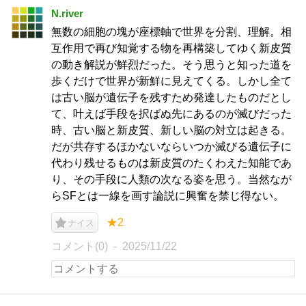
N.river
無数の細胞の塊が座標軸で世界を分割、理解。相
互作用で再び知覚する物を再構築してゆく新皮質
の動き解説が鮮烈だった。そう思うと知った道を
歩くだけで世界が新鮮に見えてくる。しかし全て
は古い脳が遺伝子を残すため発達したものだとし
て、叶えば手段を択ばぬ先にあるのが滅びだった
時、古い脳と新皮質、新しい脳の対立は起きる。
だが共存するほかないならいつか滅びる遺伝子に
代わり残せるものは新皮質のたくわえた知能であ
り、その手段に人類の次なる姿を思う。当然なが
らSFとは一線を画す論説に興奮を禁じ得ない。
★2
ナイス
コメント(0)
2025/11/22