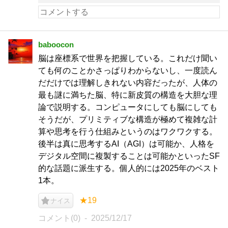
baboocon
脳は座標系で世界を把握している。これだけ聞い
ても何のことかさっぱりわからないし、一度読ん
だだけでは理解しきれない内容だったが、人体の
最も謎に満ちた脳、特に新皮質の構造を大胆な理
論で説明する。コンピュータにしても脳にしても
そうだが、プリミティブな構造が極めて複雑な計
算や思考を行う仕組みというのはワクワクする。
後半は真に思考するAI（AGI）は可能か、人格を
デジタル空間に複製することは可能かといったSF
的な話題に派生する。個人的には2025年のベスト
1本。
★19
ナイス
コメント(0)
2025/12/17