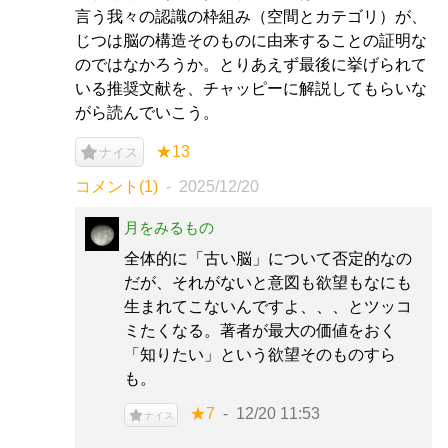
言う我々の認識の枠組み（空間とカテゴリ）が、
じつは脳の構造そのものに由来することの証明な
のではなかろうか。とりあえず最後に挙げられて
いる推奨文献を、チャッピーに解説してもらいな
がら読んでいこう。
★13
ナイス
コメント(1)
2025/12/20
月をみるもの
全体的に「古い脳」について否定的なの
だが、それがないと意図も欲望もなにも
生まれてこないんですよ、、、とツッコ
ミたくなる。著者が最大の価値をおく
「知りたい」という欲望そのものすら
も。
★7
12/20 11:53
ナイス