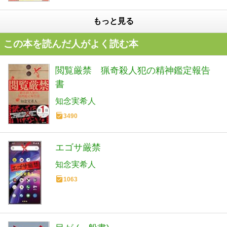
もっと見る
この本を読んだ人がよく読む本
閲覧厳禁 猟奇殺人犯の精神鑑定報告
書
知念実希人
3490
エゴサ厳禁
知念実希人
1063