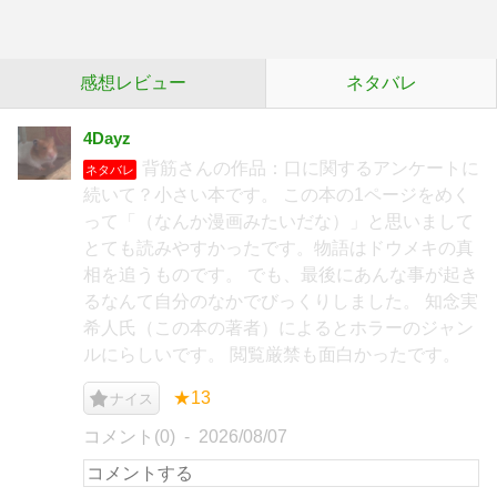
感想レビュー
ネタバレ
4Dayz
背筋さんの作品：口に関するアンケートに
ネタバレ
続いて？小さい本です。 この本の1ページをめく
って「（なんか漫画みたいだな）」と思いまして
とても読みやすかったです。物語はドウメキの真
相を追うものです。 でも、最後にあんな事が起き
るなんて自分のなかでびっくりしました。 知念実
希人氏（この本の著者）によるとホラーのジャン
ルにらしいです。 閲覧厳禁も面白かったです。
★13
ナイス
コメント(0)
2026/08/07