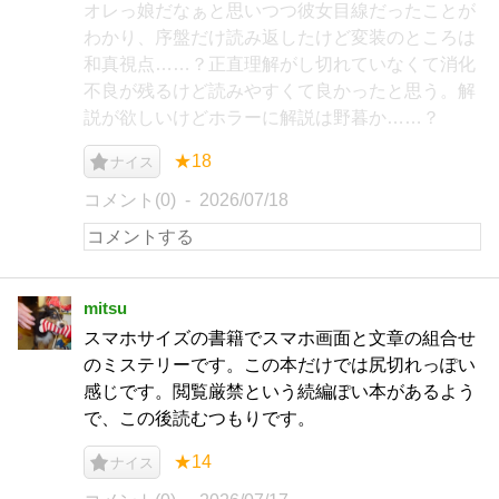
オレっ娘だなぁと思いつつ彼女目線だったことが
わかり、序盤だけ読み返したけど変装のところは
和真視点……？正直理解がし切れていなくて消化
不良が残るけど読みやすくて良かったと思う。解
説が欲しいけどホラーに解説は野暮か……？
★18
ナイス
コメント(0)
2026/07/18
mitsu
スマホサイズの書籍でスマホ画面と文章の組合せ
のミステリーです。この本だけでは尻切れっぽい
感じです。閲覧厳禁という続編ぽい本があるよう
で、この後読むつもりです。
★14
ナイス