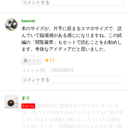
bannai
本のサイズが、片手に収まるスマホサイズで、読
んでいて臨場感がある感じになりますね。この続
編の「閲覧厳禁」もセットで読むことをお勧めし
ます。奇抜なアイディアだと思いました。
★13
ナイス
コメント(0)
2026/08/01
まり
都市伝説に登場するドウメキにまつわる
ネタバレ
話。 人のスマホ内でのやりとりをリアルに覗き見
しているような感覚に(覗いたことないけど)面白
さを感じました。不思議な話やなぁの方が強く怖