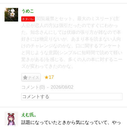
うめこ
閲覧厳禁とセット。最大のミスリード(主
ネタバレ
人公が恋人の方)は強引だったのですぐにわかっ
た。知念さんにしては伏線の張り方が雑なので本
好きには物足りないが、あまり本を読まない人向
けのチャレンジなのかな。口に関するアンケート
と同じような意図(シンプルに短時間で読めて軽い
驚きがある)を感じる。多くの人の本に対するニー
ズが変わってきたのかな。
★17
ナイス
コメント(0)
2026/08/02
えむ氏。
話題になっていたときから気になっていて、やっ