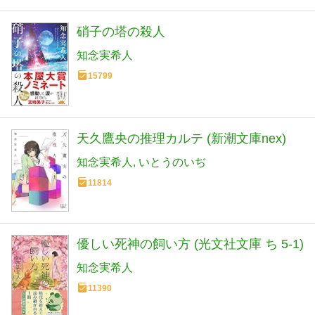
硝子の塔の殺人
知念実希人
15799
天久鷹央の推理カルテ (新潮文庫nex)
知念実希人
いとうのいぢ
11814
優しい死神の飼い方 (光文社文庫 ち 5-1)
知念実希人
11390