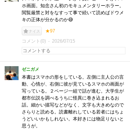
ホ画面。知念さん初のモキュメンタリーホラー。
閲覧厳禁と対をなすって事で続いて読めばドウメ
キの正体が分かるのか😅
★97
ナイス
コメント(0)
2026/07/15
ゼニガメ
本書はスマホの形をしている。左側に主人公の言
動、心情が、右側に彼が見ているスマホの画面が
写っている。２ページ一組で話が進む。大学生が
都市伝説を調べるうちに怪異に巻き込まれるお
話。細かい描写などがなく、文字も大きめなので
さらりと読める。読書離れしている若者にはちょ
うどいいかもしれない。本好きには物足りないと
思うが。