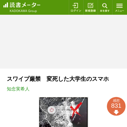
ログイン
新規登録
本を探
スワイプ厳禁 変死した大学生のスマホ
知念実希人
感想
831