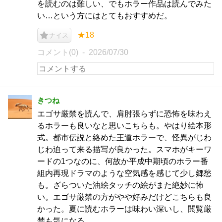
を読むのは難しい、でもホラー作品は読んでみた
い…という方にはとてもおすすめだ。
★18
ナイス
コメント(0)
2026/07/30
きつね
エゴサ厳禁を読んで、肩肘張らずに恐怖を味わえ
るホラーも良いなと思いこちらも。やはり絵本形
式。都市伝説と絡めた王道ホラーで、怪異がじわ
じわ迫って来る描写が良かった。スマホがキーワ
ードの1つなのに、何故か平成中期頃のホラー番
組内再現ドラマのような空気感を感じて少し郷愁
も。ざらついた油絵タッチの絵がまた絶妙に怖
い。エゴサ厳禁の方がやや好みだけどこちらも良
かった。夏に読むホラーは味わい深いし、閲覧厳
禁も気になる。