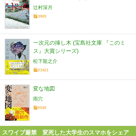
辻村深月
3905
一次元の挿し木 (宝島社文庫 『このミ
ス』大賞シリーズ)
松下龍之介
23421
変な地図
雨穴
5545
スワイプ厳禁 変死した大学生のスマホをシェア