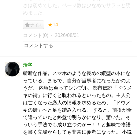
さは弱めでした。ページ数は少なめでサラッと読
めました。
★14
ナイス
コメント(0)
2026/08/01
活字
斬新な作品。スマホのような長めの縦型の本にな
っている。まるで、自分が当事者になったかのよ
うだ。 内容は至ってシンプル。都市伝説「ドウメ
キの街」に行くと呪われるといったもの。主人公
は亡くなった恋人の情報を求めるため、「ドウメ
キの街」へと足を踏み入れる。 すると、前提が全
て違っていたと終盤で明らかになり、驚いた。そ
ういう手法でも成り立つのかー！！と趣味で物語
を書く立場からしても非常に参考になった。 小説