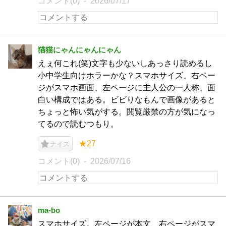
コメント(0)
2026/07/17
猫猫にゃんにゃんにゃん
えぇ何これ(笑)文字も少ないしあっさり読めるし
小中学生向けホラーかな？スマホサイズ、右ペー
ジがスマホ画面、左ページに主人公の一人称、面
白い構成ではある。ビビりなもんで画像があると
ちょっと怖い気がする。閲覧厳禁の方が気になっ
てるので読むつもり。
★27
ナイス
コメント(0)
2026/07/16
ma-bo
スマホサイズ。左ページが本文、右ページがスマ