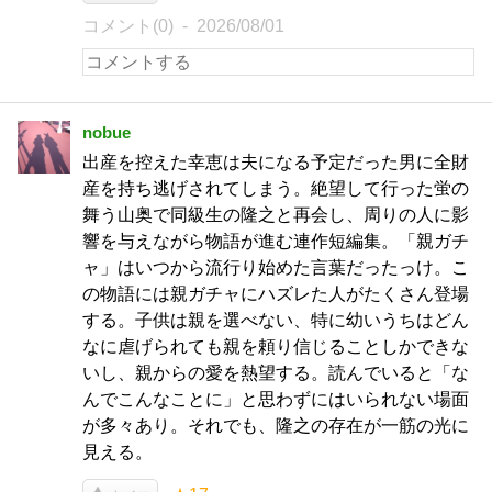
コメント(0)
2026/08/01
nobue
出産を控えた幸恵は夫になる予定だった男に全財
産を持ち逃げされてしまう。絶望して行った蛍の
舞う山奥で同級生の隆之と再会し、周りの人に影
響を与えながら物語が進む連作短編集。「親ガチ
ャ」はいつから流行り始めた言葉だったっけ。こ
の物語には親ガチャにハズレた人がたくさん登場
する。子供は親を選べない、特に幼いうちはどん
なに虐げられても親を頼り信じることしかできな
いし、親からの愛を熱望する。読んでいると「な
んでこんなことに」と思わずにはいられない場面
が多々あり。それでも、隆之の存在が一筋の光に
見える。