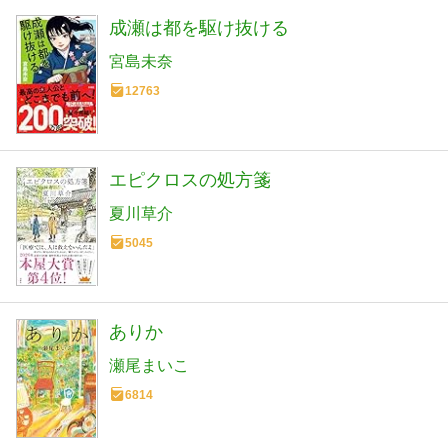
成瀬は都を駆け抜ける
宮島未奈
12763
エピクロスの処方箋
夏川草介
5045
ありか
瀬尾まいこ
6814