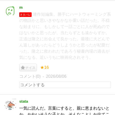
m
連作短編集。勝手にハートウォーミング系
ネタバレ
の物語かと思いきやなかなか重い話だった。不穏
な始まりに、もしかして一話ごとに人が死ぬので
はないかと思ったが、当たらずとも遠からずか。
正道は隆之に出会えて良かった。最後に大どんで
ん返しがあったらどうしようかと思ったが杞憂だ
った。隆之に救われたであろう秘書内場の過去が
気になる。近いうちに映画化されそう。
★16
ナイス
コメント(0)
2026/08/06
stata
一気に読んだ。言葉にすると、親に恵まれないと
か、かわいそうな子とか、そんなことしか出てこ