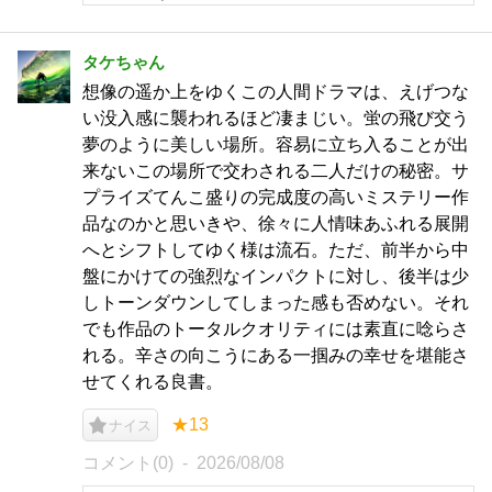
タケちゃん
想像の遥か上をゆくこの人間ドラマは、えげつな
い没入感に襲われるほど凄まじい。蛍の飛び交う
夢のように美しい場所。容易に立ち入ることが出
来ないこの場所で交わされる二人だけの秘密。サ
プライズてんこ盛りの完成度の高いミステリー作
品なのかと思いきや、徐々に人情味あふれる展開
へとシフトしてゆく様は流石。ただ、前半から中
盤にかけての強烈なインパクトに対し、後半は少
しトーンダウンしてしまった感も否めない。それ
でも作品のトータルクオリティには素直に唸らさ
れる。辛さの向こうにある一掴みの幸せを堪能さ
せてくれる良書。
★13
ナイス
コメント(0)
2026/08/08