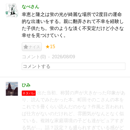
なべさん
幸恵と隆之は蛍の光が綺麗な場所で2度目の運命
的な出逢いをする。親に翻弄されて不幸を経験し
た子供たち。蛍のような淡く不安定だけど小さな
幸せを見つけていく。
★15
ナイス
コメント(0)
2026/08/09
ひみ
出た当初、称賛の声が大きかった印象があ
ネタバレ
り、読んでみたかった本。町田そのこさんの本を
これで５冊くらい読んだのかな？作風と言われれ
ば仕方がないのだけれど、雰囲気がなんとなく似
ている。複雑な家庭環境の子ども達がピュアすぎ
る気が…。話？設定？も盛られすぎている感がど