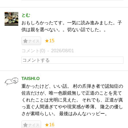
とむ
おもしろかったてす。一気に読み進みました。子
供は親を選べない。。切ない話でした。。
★15
ナイス
コメント(0)
2026/08/01
TAISHI.O
重かったけど、いい話。 村の爪弾き者で認知症の
佐吉だけが、唯一色眼鏡無しで正道のことを見て
くれたことは光明に見えた。 それでも、正道が真
っ直ぐ人間過ぎてやや現実感が希薄。 隆之の優し
さが素晴らしい。 最後はみんなハッピー。
★16
ナイス