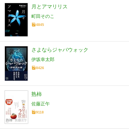
月とアマリリス
町田そのこ
4845
さよならジャバウォック
伊坂幸太郎
8426
熟柿
佐藤正午
9118