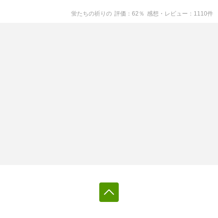
蛍たちの祈り
の
評価
62
％
感想・レビュー
1110
件