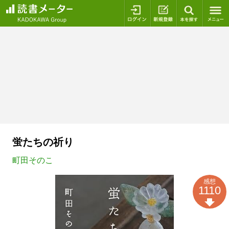
ログイン
新規登録
本を探
蛍たちの祈り
町田そのこ
感想
1110