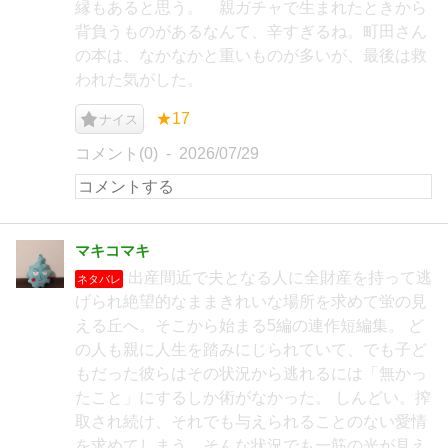
縁もあると思う。 親ガチャで生まれたときから
背負うものがあるなんて、辛すぎるね。町田さん
の本は、なかなかと重いものが多いが、最後は救
われた気がした。
★17
ナイス
コメント(0)
2026/07/29
マキコマキ
出産間近で夫となる人に全財産を持って逃
ネタバレ
げられ絶望的なままきれいな場所を求めて蛍の見
える丘へ。そこから始まる5編の連作短編集。 ど
の人も親に人生を踏みにじられていて、でも子ど
もだった彼らはその状況から逃れるには「無かっ
たこと」にするしか術がなかった。 しんどい。搾
取され続け、それでも与えられることのない愛情
を求めてしまう。そんな状況でも一筋の光が見え