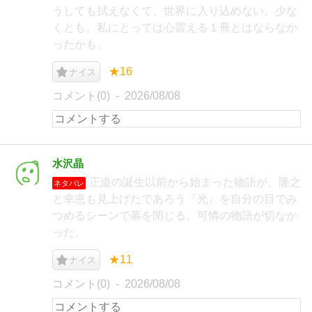
うしても拭えなくて、世界に入り込めない。少な
くとも、私にとっては心震える１冊とはならなか
ったかも。
★16
ナイス
コメント(0)
2026/08/08
水沢晶
正道の誕生以前から始まった物語が、隆之
ネタバレ
と幸恵も見上げたであろう『光』を自分の目でみ
つめるシーンで幕を閉じる。可憐の物語が切なか
った。
★11
ナイス
コメント(0)
2026/08/08