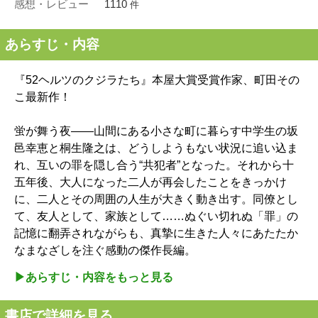
感想・レビュー
1110
件
あらすじ・内容
『52ヘルツのクジラたち』本屋大賞受賞作家、町田その
こ最新作！
蛍が舞う夜――山間にある小さな町に暮らす中学生の坂
邑幸恵と桐生隆之は、どうしようもない状況に追い込ま
れ、互いの罪を隠し合う“共犯者”となった。それから十
五年後、大人になった二人が再会したことをきっかけ
に、二人とその周囲の人生が大きく動き出す。同僚とし
て、友人として、家族として……ぬぐい切れぬ「罪」の
記憶に翻弄されながらも、真摯に生きた人々にあたたか
なまなざしを注ぐ感動の傑作長編。
▶︎あらすじ・内容をもっと見る
書店で詳細を見る