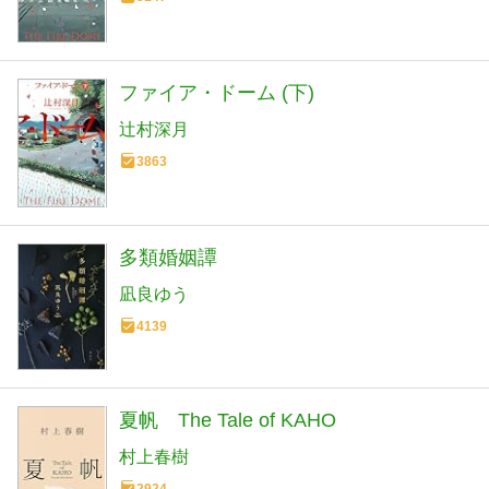
ファイア・ドーム (下)
辻村深月
3863
多類婚姻譚
凪良ゆう
4139
夏帆 The Tale of KAHO
村上春樹
2924