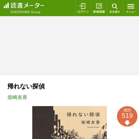
ログイン
新規登録
本を探
帰れない探偵
柴崎友香
感想
519