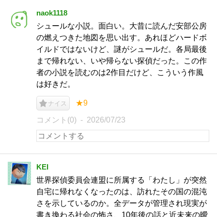
naok1118
シュールな小説。面白い。大昔に読んだ安部公房
の燃えつきた地図を思い出す。あれほどハードボ
イルドではないけど、謎がシュールだ。各局最後
まで帰れない、いや帰らない探偵だった。この作
者の小説を読むのは2作目だけど、こういう作風
は好きだ。
★9
ナイス
コメント(0)
2026/07/23
KEI
世界探偵委員会連盟に所属する「わたし」が突然
自宅に帰れなくなったのは、訪れたその国の混沌
さを示しているのか。全データが管理され現実が
書き換わる社会の怖さ、10年後の話と近未来の曖