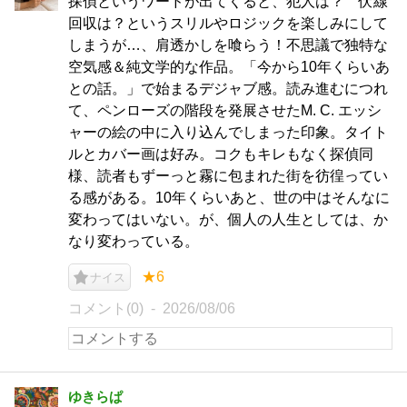
探偵というワードが出てくると、犯人は？ 伏線
回収は？というスリルやロジックを楽しみにして
しまうが…、肩透かしを喰らう！不思議で独特な
空気感＆純文学的な作品。「今から10年くらいあ
との話。」で始まるデジャブ感。読み進むにつれ
て、ペンローズの階段を発展させたM. C. エッシ
ャーの絵の中に入り込んでしまった印象。タイト
ルとカバー画は好み。コクもキレもなく探偵同
様、読者もずーっと霧に包まれた街を彷徨ってい
る感がある。10年くらいあと、世の中はそんなに
変わってはいない。が、個人の人生としては、か
なり変わっている。
★6
ナイス
コメント(0)
2026/08/06
ゆきらぱ