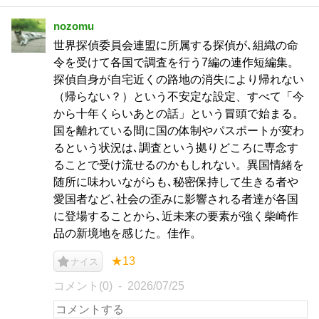
nozomu
世界探偵委員会連盟に所属する探偵が､組織の命
令を受けて各国で調査を行う7編の連作短編集。
探偵自身が自宅近くの路地の消失により帰れない
（帰らない？）という不安定な設定、すべて「今
から十年くらいあとの話」という冒頭で始まる。
国を離れている間に国の体制やパスポートが変わ
るという状況は､調査という拠りどころに専念す
ることで受け流せるのかもしれない。異国情緒を
随所に味わいながらも､秘密保持して生きる者や
愛国者など､社会の歪みに影響される者達が各国
に登場することから､近未来の要素が強く柴崎作
品の新境地を感じた。佳作。
★13
ナイス
コメント(0)
2026/07/25