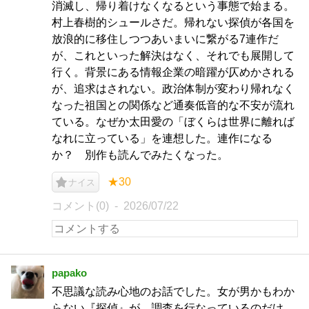
消滅し、帰り着けなくなるという事態で始まる。
村上春樹的シュールさだ。帰れない探偵が各国を
放浪的に移住しつつあいまいに繋がる7連作だ
が、これといった解決はなく、それでも展開して
行く。背景にある情報企業の暗躍が仄めかされる
が、追求はされない。政治体制が変わり帰れなく
なった祖国との関係など通奏低音的な不安が流れ
ている。なぜか太田愛の「ぼくらは世界に離れば
なれに立っている」を連想した。連作になる
か？ 別作も読んでみたくなった。
★30
ナイス
コメント(0)
2026/07/22
papako
不思議な読み心地のお話でした。女が男かもわか
らない『探偵』が、調査を行なっているのだけ