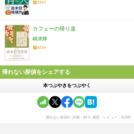
3593
カフェーの帰り道
嶋津輝
6234
帰れない探偵をシェアする
本つぶやきをつぶやく
帰れない探偵
の
評価
86
％
感想・レビュー
519
件