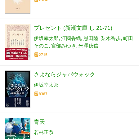
プレゼント (新潮文庫 し 21-71)
伊坂幸太郎
江國香織
恩田陸
梨木香歩
町田
そのこ
宮部みゆき
米澤穂信
2715
さよならジャバウォック
伊坂幸太郎
8387
青天
若林正恭