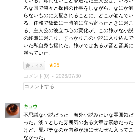
ている。帰れないことを選んだ主人公は、いろい
ろな国で淡々と探偵の仕事をしながら、なにか解
らないものに支配されることに、どこか倦んでい
る。任務で故郷に一時的に立ち寄ったときに起こ
る、主人公の波立つ心の変化が、この静かな小説
の終盤に起こり、すっかりこの小説に入り込んで
いた私自身も揺れた。静かではあるが音と音楽に
満ちていた。
★25
ナイス
コメント(0)
2026/07/30
キュウ
不思議な小説だった。海外小説みたいな雰囲気だ
った。淡々とした雰囲気のある文章は素敵だった
けど、夏バテなのか内容が頭にぜんぜん入ってこ
なかった。