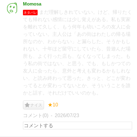
Momosa
まだ理解しきれていない。けど、帰りたく
ネタバレ
ても帰れない感情には少し覚えがある。私も実家
を離れて久しく、もう何年も幼いころの友人に会
っていない。主人公は「あの街はわたしの帰る場
所なのか、わからない」と漏らした。そうかもし
れない。十年ほど留守にしていたら、昔遊んだ場
所も、よく行った店も、なくなってしまった。も
う私の街ではない、と思う。でも、もしかつての
友人に会ったら、意外と考えも変わるかもしれな
い、と読み終わって思った。きっと、どこが変わ
ってるとか変わってないとか、そういうことを誰
かと話す。それだけでいいのかも。
★10
ナイス
コメント(0)
2026/07/23