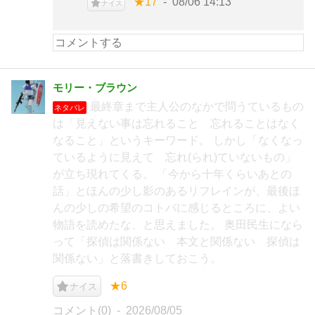
★17
08/06 14:13
ナイス
モリー・ブラウン
最終章まで主人公のなかで問うているもの
ネタバレ
は「見えない事は忘れること 忘れることはなく
なること」というキーワード。 しかし「なくなっ
ているように見えて 忘れ(られ)ていないもの」
が立ち現れてくる。 「今から十年くらいあとの
話」とほんの少し影のあるリフレインが、最後ほ
んの少しの希望のコトバに感じるところに、よい
物語を読めたな、と思えました。 奥田民生になら
って「探偵は関係ない 本文と関係ない 探偵は
関係ない」と落書きしておこう。
★6
ナイス
コメント(0)
2026/08/05