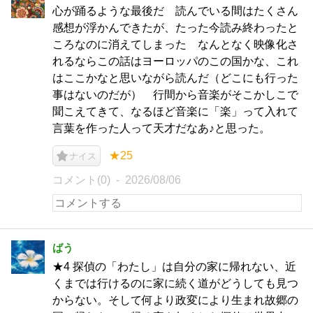
心が踊るような最後だ 読んでいる間はたくさん
感想が浮かんできたが、たった今読み終わったと
ころなのに消えてしまった なんとなく映像化さ
れるならこの話はヨーロッパのこの国かな、これ
はここかなと思いながら読んだ（どこにも行った
事はないのだが） 行間から音楽がそこかしこで
聞こえてきて、なるほど音楽に「楽」って入れて
言葉を作った人って天才だなあ♪と思った。
★25
ナイス
コメント(0)
2026/08/06
ばう
★4 探偵の「わたし」は自分の家に帰れない、近
くまでは行けるのに家に続く道がどうしても見つ
からない。そして何より政変により生まれ故郷の