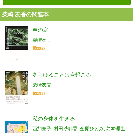
柴崎 友香の関連本
春の庭
柴崎友香
3858
あらゆることは今起こる
柴崎友香
1817
私の身体を生きる
西加奈子
村田沙耶香
金原ひとみ
島本理生