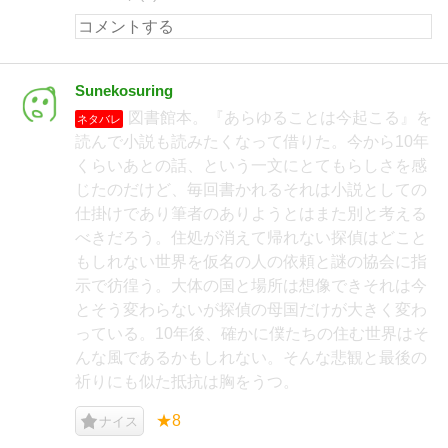
Sunekosuring
図書館本。『あらゆることは今起こる』を
ネタバレ
読んで小説も読みたくなって借りた。今から10年
くらいあとの話、という一文にとてもらしさを感
じたのだけど、毎回書かれるそれは小説としての
仕掛けであり筆者のありようとはまた別と考える
べきだろう。住処が消えて帰れない探偵はどこと
もしれない世界を仮名の人の依頼と謎の協会に指
示で彷徨う。大体の国と場所は想像できそれは今
とそう変わらないが探偵の母国だけが大きく変わ
っている。10年後、確かに僕たちの住む世界はそ
んな風であるかもしれない。そんな悲観と最後の
祈りにも似た抵抗は胸をうつ。
★8
ナイス