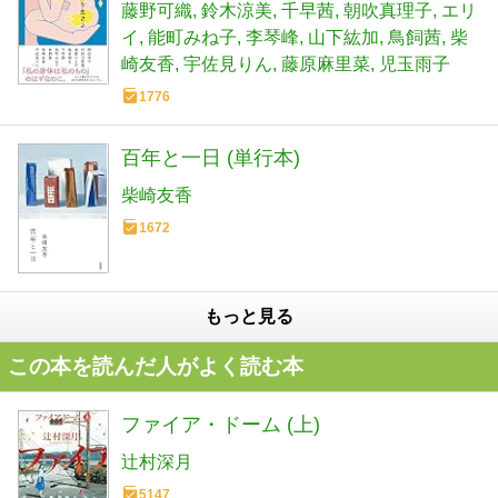
藤野可織
鈴木涼美
千早茜
朝吹真理子
エリ
イ
能町みね子
李琴峰
山下紘加
鳥飼茜
柴
崎友香
宇佐見りん
藤原麻里菜
児玉雨子
1776
百年と一日 (単行本)
柴崎友香
1672
もっと見る
この本を読んだ人がよく読む本
ファイア・ドーム (上)
辻村深月
5147