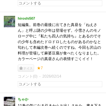
hiroshi507
短編集。前巻の最後に出てきた真昼を「ねえさ
ん」と呼ぶ謎の少年は登場せず。小雪さんのモノ
ローグ中に『私たち四人の気持ち』とあるのでそ
の少年も含めたドロドロしたものがあるのかなと
匂わして本編次巻へ続くのですね。今回も沢山の
料理が登場して麻婆豆腐が食べたくなりました。
カラーページの真昼さんの表情すごくイイ！
★7
ナイス
コメント(0)
2026/02/14
ちゃか
11巻の気になる引きからお出しされた、書き下ろ