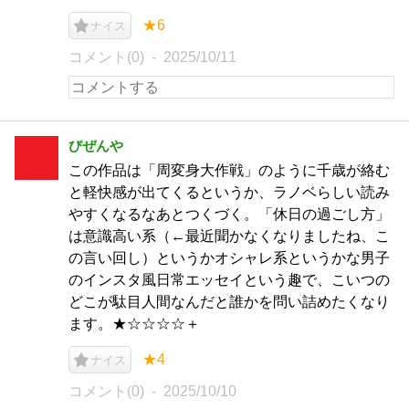
★6
ナイス
コメント(0)
2025/10/11
びぜんや
この作品は「周変身大作戦」のように千歳が絡む
と軽快感が出てくるというか、ラノベらしい読み
やすくなるなあとつくづく。「休日の過ごし方」
は意識高い系（←最近聞かなくなりましたね、こ
の言い回し）というかオシャレ系というかな男子
のインスタ風日常エッセイという趣で、こいつの
どこが駄目人間なんだと誰かを問い詰めたくなり
ます。★☆☆☆☆＋
★4
ナイス
コメント(0)
2025/10/10