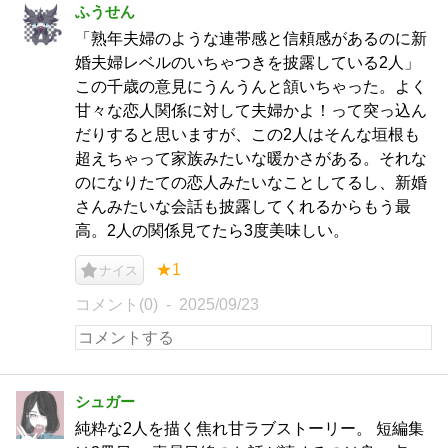
ふうせん
「熟年夫婦のような連帯感と信頼感があるのに新
婚夫婦レベルのいちゃつきを披露している2人」
この千歳の意見にうんうんと頷いちゃった。よく
甘々な恋人関係に対して夫婦かよ！って突っ込ん
だりすると思いますが、この2人はそんな垣根も
超えちゃって家族みたいな暖かさがある。それな
のになりたての恋人みたいなことしてるし、新婚
さんみたいな会話も披露してくれるからもう最
高。2人の関係見てたら3度美味しい。
★1
ナイス
コメント(0)
2025/09/23
シュガー
純粋な2人を描く焦れ甘ラブストーリー。 短編集