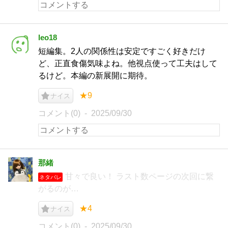
leo18
短編集。2人の関係性は安定ですごく好きだけ
ど、正直食傷気味よね。他視点使って工夫はして
るけど。本編の新展開に期待。
★9
ナイス
コメント(0)
2025/09/30
那緒
甘々で良い！ ラスト数ページの次回に繋
ネタバレ
がるのが…
★4
ナイス
コメント(0)
2025/09/30