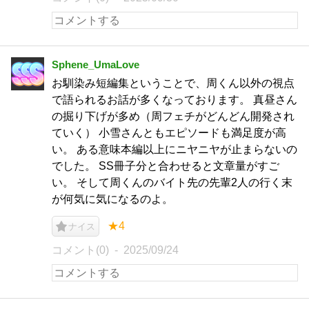
Sphene_UmaLove
お馴染み短編集ということで、周くん以外の視点
で語られるお話が多くなっております。 真昼さん
の掘り下げが多め（周フェチがどんどん開発され
ていく） 小雪さんともエピソードも満足度が高
い。 ある意味本編以上にニヤニヤが止まらないの
でした。 SS冊子分と合わせると文章量がすご
い。 そして周くんのバイト先の先輩2人の行く末
が何気に気になるのよ。
★4
ナイス
コメント(0)
2025/09/24