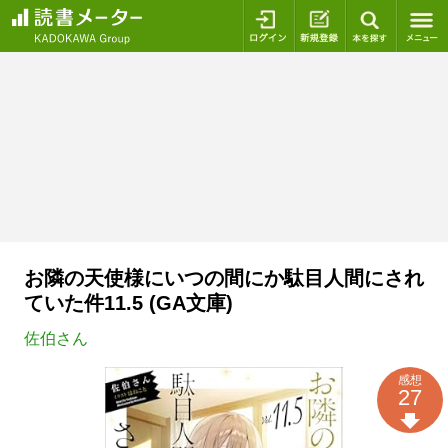
ログイン
新規登録
本を探
お隣の天使様にいつの間にか駄目人間にされ
ていた件11.5 (GA文庫)
佐伯さん
感想
27