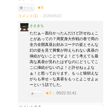
★9
ナイス
コメント(1)
2026/05/22
ささきち
ただぁ～面白かったんだけど許せねぇこ
とがあっての？周変身大作戦の巻で周の
全力全開真昼お好みコーデの姿とそんな
幻の姿を見て興奮が抑えられない真昼の
挿絵がないことですよ！どう考えても最
高な真昼が見れたはずなのにどうしてこ
こに挿絵がないのよ！と許せねぇよな
ぁ！と怒っております。もっと狼狽えな
がらも幸せ～な真昼をもっとよこせよぉ
ーという話でした。
★3
05/22 01:41
ナイス