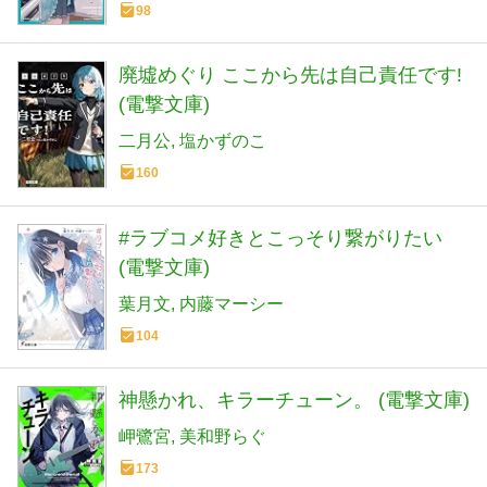
98
廃墟めぐり ここから先は自己責任です!
(電撃文庫)
二月公
塩かずのこ
160
#ラブコメ好きとこっそり繋がりたい
(電撃文庫)
葉月文
内藤マーシー
104
神懸かれ、キラーチューン。 (電撃文庫)
岬鷺宮
美和野らぐ
173