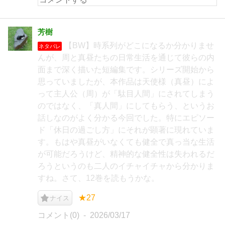
芳樹
【BW】時系列がどこになるか分かりませ
ネタバレ
んが、周と真昼たちの日常生活を通じて彼らの内
面まで深く描いた短編集です。シリーズ開始から
思っていましたが、本作品は天使様（真昼）によ
って主人公（周）が「駄目人間」にされてしまう
のではなく、「真人間」にしてもらう、というお
話しなのがよく分かる今回でした。特にエピソー
ド「休日の過ごし方」にそれが顕著に現れていま
す。もはや真昼がいなくても健全で真っ当な生活
が可能だろうけど、精神的な健全性は失われるだ
ろうというのも二人のイチャイチャから分かりま
すね。さて、12巻を読もうかな。
★27
ナイス
コメント(0)
2026/03/17