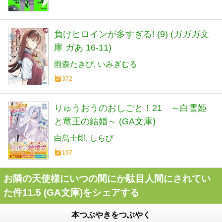
負けヒロインが多すぎる! (9) (ガガガ文
庫 ガあ 16-11)
雨森たきび
いみぎむる
372
りゅうおうのおしごと！21 ～白雪姫
と竜王の結婚～ (GA文庫)
白鳥士郎
しらび
157
お隣の天使様にいつの間にか駄目人間にされてい
た件11.5 (GA文庫)をシェアする
本つぶやきをつぶやく