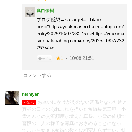
真白優樹
ブログ感想→<a target="_blank"
href="https://yuukimasiro.hatenablog.com/
entry/2025/10/07/232757">https://yuukima
siro.hatenablog.com/entry/2025/10/07/232
757</a>
★1
10/08 21:51
ナイス
nishiyan
お互いにかけがえのない関係となった周と
ネタバレ
真昼の日々のあれこれを描いた短編集第三弾。小
雪さんとの交流頻度が増えた真昼。小雪の依頼で
普段の二人の様子を写真におさめることになっ
て…から始まる短編の数々は相変わらず甘い。特