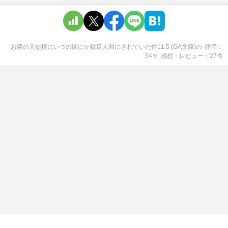
お隣の天使様にいつの間にか駄目人間にされていた件11.5 (GA文庫)
の
評価
54
％
感想・レビュー
27
件