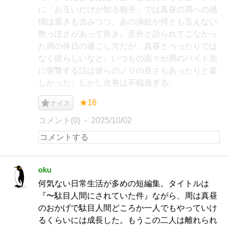
に「お互いだけが知る相手」では真昼の周への感
情は重さも含みつつ、あの挿絵が何とも言えない
艶っぽさがあって良き。意外と語られてこなかっ
た周の休日の過ごし方だが、真昼とべったりでは
なく彼らしいなと。いつもの面々が周のバイト先
に突撃する話は彼らのノリの良さもあったりと楽
しかった。しかし次巻は不穏過ぎる。
★16
ナイス
コメント(0)
2025/10/02
oku
何気ない日常生活が多めの短編集。タイトルは
『〜駄目人間にされていた件』ながら、周は真昼
のおかげで駄目人間どころか一人でもやっていけ
るくらいには成長した。もうこの二人は離れられ