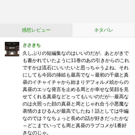
感想レビュー
ネタバレ
ささきち
久しぶりの短編集なのはいいのだが、あとがきで
も書かれていたように11巻のあの引きからのこれ
ですかは流石にいいたいと思っちゃうよね。それ
にしても今回の挿絵も最高でな～最初の千歳と真
昼のイチャイチャから始まりデフォルメ絵からの
真昼のエッな発言を止める周とか幸せな笑顔を見
せてくれる真昼などとってもいいのだが⋯最高な
のは火照った顔の真昼と周とじゃれ合う小悪魔な
表情のまひるんが最高でしたね！話としては中編
なのでは？なちょっと長めの話が好きだったかな
～どこまでいっても周と真昼のラブコメが1番好
きなのじゃ。