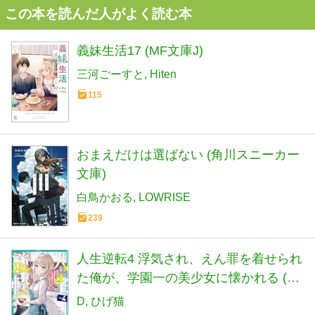
この本を読んだ人がよく読む本
義妹生活17 (MF文庫J)
三河ごーすと
Hiten
115
おまえだけは選ばない (角川スニーカー
文庫)
白鳥かおる
LOWRISE
239
人生逆転4 浮気され、えん罪を着せられ
た俺が、学園一の美少女に懐かれる (角
川スニーカー文庫)
D
ひげ猫