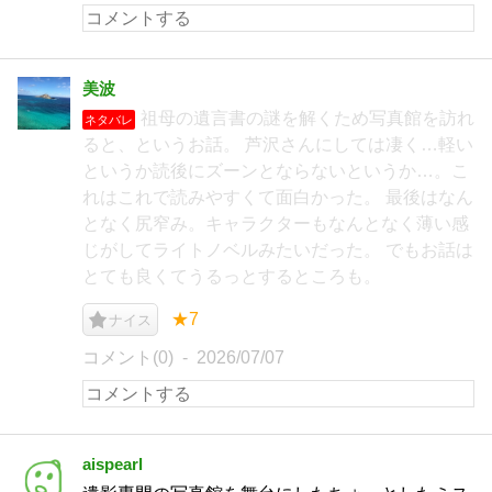
美波
祖母の遺言書の謎を解くため写真館を訪れ
ネタバレ
ると、というお話。 芦沢さんにしては凄く…軽い
というか読後にズーンとならないというか…。こ
れはこれで読みやすくて面白かった。 最後はなん
となく尻窄み。キャラクターもなんとなく薄い感
じがしてライトノベルみたいだった。 でもお話は
とても良くてうるっとするところも。
★7
ナイス
コメント(0)
2026/07/07
aispearl