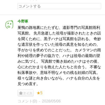
今野琢
巣鴨の路地裏にたたずむ、遺影専門の写真館雨利
写真館。 先月急逝した祖母が撮影されたときの話
を聞くために、黒子ハナは写真館を訪れる。 奇妙
な遺言状を作っていた祖母の真意を知るための、
手がかりを求めてのことだった。 カメラマンの雨
利や経理の夢子の協力で、ハナは祖母の最期の望
みに気づく。 写真館で働き始めたハナはその後、
心にわだかまりを抱えた人たちと出合う。 不審な
転落事故や、意味不明なメモの残る妊婦の写真。
様々な謎と向き合いながら、ハナも自分の人生を
見つめ直す。
★5
ナイス
コメント(0)
2026/05/06