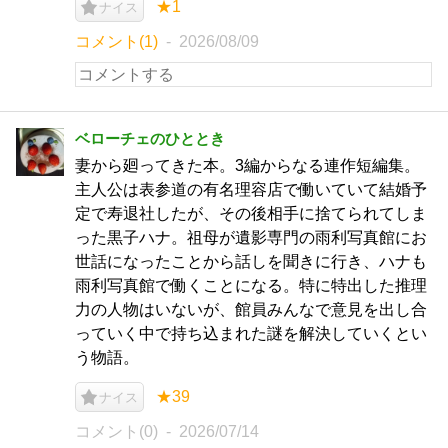
★1
ナイス
コメント(1)
2026/08/09
ベローチェのひととき
妻から廻ってきた本。3編からなる連作短編集。
主人公は表参道の有名理容店で働いていて結婚予
定で寿退社したが、その後相手に捨てられてしま
った黒子ハナ。祖母が遺影専門の雨利写真館にお
世話になったことから話しを聞きに行き、ハナも
雨利写真館で働くことになる。特に特出した推理
力の人物はいないが、館員みんなで意見を出し合
っていく中で持ち込まれた謎を解決していくとい
う物語。
★39
ナイス
コメント(0)
2026/07/14