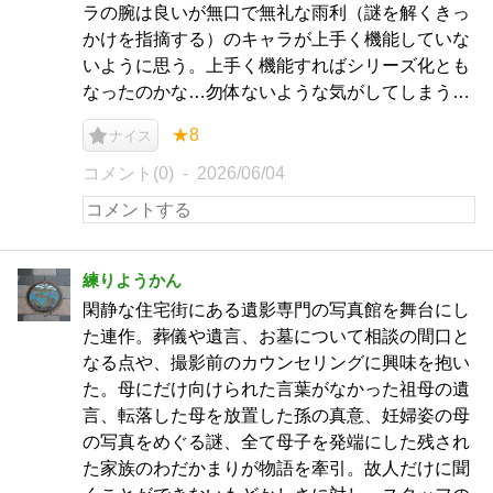
ラの腕は良いが無口で無礼な雨利（謎を解くきっ
かけを指摘する）のキャラが上手く機能していな
いように思う。上手く機能すればシリーズ化とも
なったのかな…勿体ないような気がしてしまう…
★8
ナイス
コメント(0)
2026/06/04
練りようかん
閑静な住宅街にある遺影専門の写真館を舞台にし
た連作。葬儀や遺言、お墓について相談の間口と
なる点や、撮影前のカウンセリングに興味を抱い
た。母にだけ向けられた言葉がなかった祖母の遺
言、転落した母を放置した孫の真意、妊婦姿の母
の写真をめぐる謎、全て母子を発端にした残され
た家族のわだかまりが物語を牽引。故人だけに聞