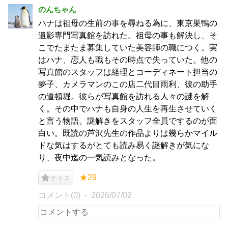
のんちゃん
ハナは祖母の生前の事を尋ねる為に、東京巣鴨の
遺影専門写真館を訪れた。祖母の事も解決し、そ
こでたまたま募集していた美容師の職につく。実
はハナ、恋人も職もその時点で失っていた。他の
写真館のスタッフは経理とコーディネート担当の
夢子、カメラマンのこの店二代目雨利、彼の助手
の道頓堀。彼らが写真館を訪れる人々の謎を解
く。その中でハナも自身の人生を再生させていく
と言う物語。謎解きをスタッフ全員でするのが面
白い。既読の芦沢先生の作品よりは幾らかマイル
ドな気はするがとても読み易く謎解きが気にな
り、夜中迄の一気読みとなった。
★29
ナイス
コメント(0)
2026/07/02