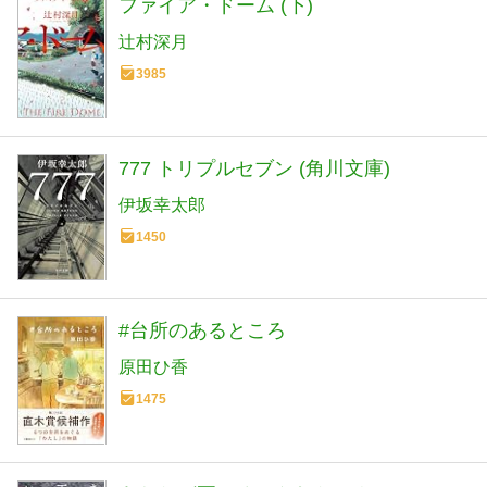
ファイア・ドーム (下)
辻村深月
3985
777 トリプルセブン (角川文庫)
伊坂幸太郎
1450
#台所のあるところ
原田ひ香
1475