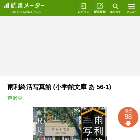
ログイン
新規登録
本を探
雨利終活写真館 (小学館文庫 あ 56-1)
芦沢央
感想
88