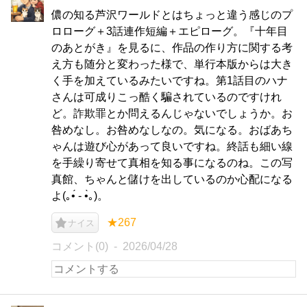
儂の知る芦沢ワールドとはちょっと違う感じのプ
ロローグ＋3話連作短編＋エピローグ。『十年目
のあとがき』を見るに、作品の作り方に関する考
え方も随分と変わった様で、単行本版からは大き
く手を加えているみたいですね。第1話目のハナ
さんは可成りこっ酷く騙されているのですけれ
ど。詐欺罪とか問えるんじゃないでしょうか。お
咎めなし。お咎めなしなの。気になる。おばあち
ゃんは遊び心があって良いですね。終話も細い線
を手繰り寄せて真相を知る事になるのね。この写
真館、ちゃんと儲けを出しているのか心配になる
よ(｡•́ - •̀｡)。
★267
ナイス
コメント(0)
2026/04/28