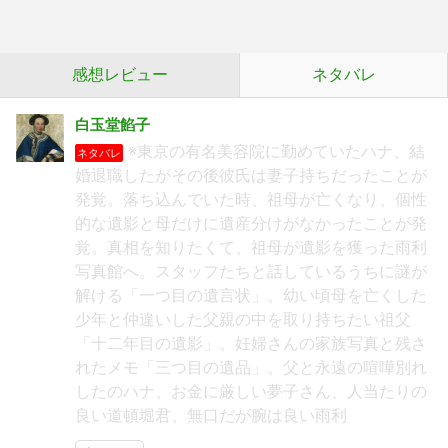
感想レビュー
ネタバレ
白玉堂餡子
※東京の有名美容院に勤めていたハナ、結
ネタバレ
婚退職したがその後彼氏は妻子持ちだったことが
発覚。落ち込んでいた時、祖母が亡くなり、個性
的な遺影と母だけに遺産分けがなかったことが発
覚。真相を知りたくて、祖母が遺影を獲った雨利
写真館へ。スタッフたちと話しているうちに謎が
解ける「一つ目の遺言状」。幼い頃母を亡くした
少年と仲違いした父親の中を取り持ちたい祖父
「十二年目の遺影」。妊婦さんの家族写真と残さ
れたメモ「三つ目の遺品」。父と永遠の喧嘩別れ
したのハナ、お金に厳しい夢子さん、人当たりの
良い道頓堀君、無口だが腕は良い雨利