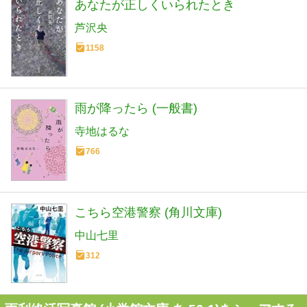
あなたが正しくいられたとき
芦沢央
1158
雨が降ったら (一般書)
寺地はるな
766
こちら空港警察 (角川文庫)
中山七里
312