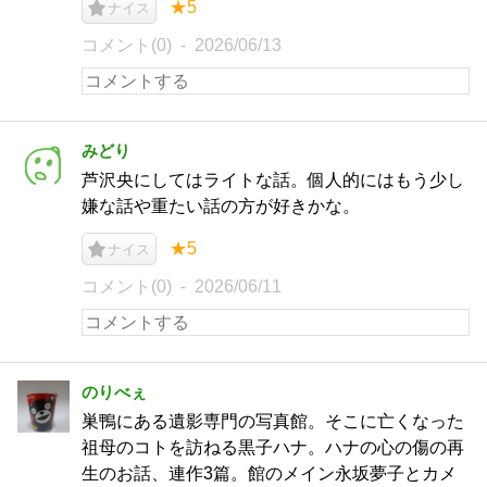
★5
ナイス
コメント(0)
2026/06/13
みどり
芦沢央にしてはライトな話。個人的にはもう少し
嫌な話や重たい話の方が好きかな。
★5
ナイス
コメント(0)
2026/06/11
のりべぇ
巣鴨にある遺影専門の写真館。そこに亡くなった
祖母のコトを訪ねる黒子ハナ。ハナの心の傷の再
生のお話、連作3篇。館のメイン永坂夢子とカメ