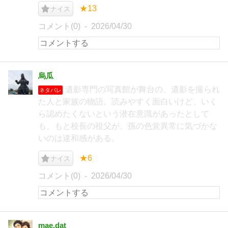
★13
ナイス
コメント(0)
2026/04/30
烏瓜
遺影専門の写真館が舞台の、遺影を撮られ
ネタバレ
た人と家族の物語。読みやすく面白いけど、いく
ら認めたくないという潜在意識があったとして
も、もと校長の祖父が、孫の色覚異常に気づかな
いのは違和感がある。
★6
ナイス
コメント(0)
2026/04/30
mae.dat