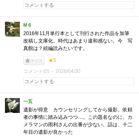
M６
2016年11月単行本として刊行された作品を加筆
改稿し文庫化。時代はあまり違和感ない。今 写
真館は？続編読みたいです。
★5
ナイス
コメント(0)
2026/04/30
一五
遺影が得意 カウンセリングしてから撮影。依頼
者の事情に踏み込みつつ…。この題名なのに、カ
メラマンの雨利さんの出番が少ない。話は、十二
年目の遺影が良かった