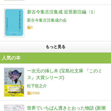
新古今集古注集成 近世新注編〈1〉
新古今集古注集成の会
0
もっと見る
人気の本
一次元の挿し木 (宝島社文庫 『このミ
ス』大賞シリーズ)
松下龍之介
23368
世界でいちばん透きとおった物語 (新潮