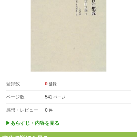
登録数
0
登録
ページ数
541
ページ
感想・レビュー
0
件
▶︎あらすじ・内容を見る