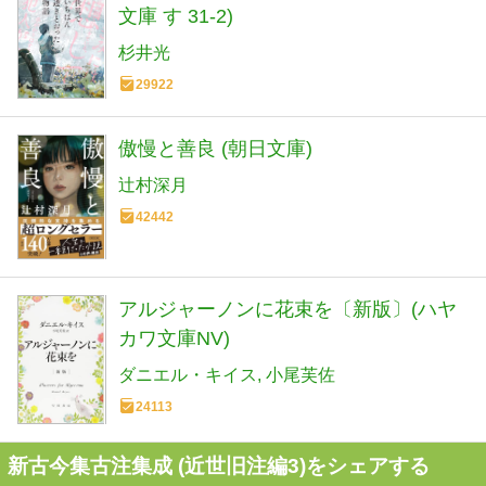
文庫 す 31-2)
杉井光
29922
傲慢と善良 (朝日文庫)
辻村深月
42442
アルジャーノンに花束を〔新版〕(ハヤ
カワ文庫NV)
ダニエル・キイス
小尾芙佐
24113
新古今集古注集成 (近世旧注編3)をシェアする