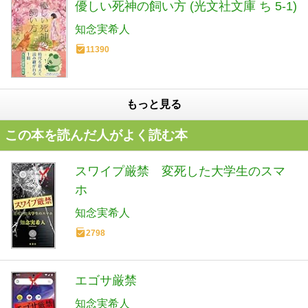
優しい死神の飼い方 (光文社文庫 ち 5-1)
知念実希人
11390
もっと見る
この本を読んだ人がよく読む本
スワイプ厳禁 変死した大学生のスマ
ホ
知念実希人
2798
エゴサ厳禁
知念実希人