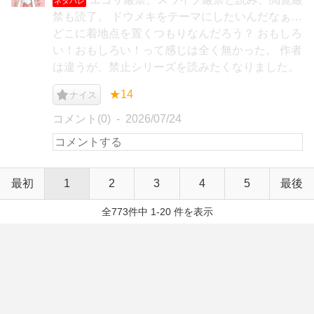
ネタバレ
禁も読了。 ドウメキをテーマにしたいんだなぁ…
どこに着地点を置くつもりなんだろう？ おもしろ
い！おもしろい！って感じは全く無かった。 作者
は違うが、禁止シリーズを読みたくなりました。
★14
ナイス
コメント(0)
2026/07/24
最初
1
2
3
4
5
最後
全773件中 1-20 件を表示