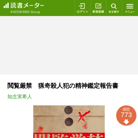
ログイン
新規登録
本を探
閲覧厳禁 猟奇殺人犯の精神鑑定報告書
知念実希人
感想
773