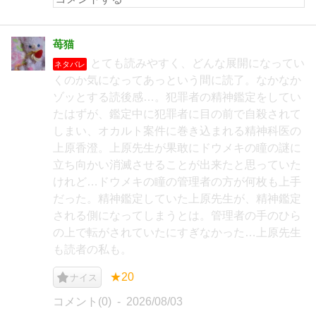
苺猫
とても読みやすく、どんな展開になってい
ネタバレ
くのか気になってあっという間に読了。なかなか
ゾッとする読後感…。犯罪者の精神鑑定をしてい
たはずが、鑑定中に犯罪者に目の前で自殺されて
しまい、オカルト案件に巻き込まれる精神科医の
上原香澄。上原先生が果敢にドウメキの瞳の謎に
立ち向かい消滅させることが出来たと思っていた
けれど…ドウメキの瞳の管理者の方が何枚も上手
だった。精神鑑定していた上原先生が、精神鑑定
される側になってしまうとは。管理者の手のひら
の上で転がされていたにすぎなかった…上原先生
も読者の私も。
★20
ナイス
コメント(0)
2026/08/03