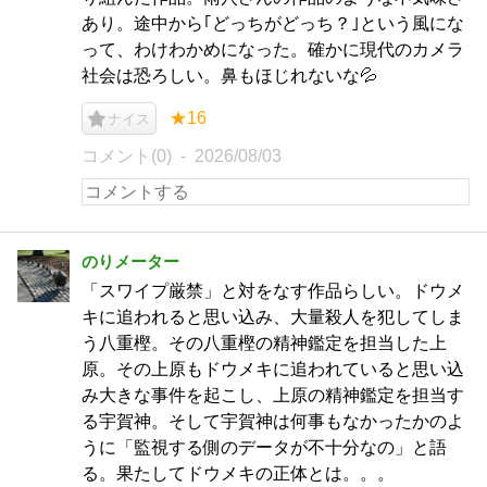
あり。途中から｢どっちがどっち？｣という風にな
って、わけわかめになった。確かに現代のカメラ
社会は恐ろしい。鼻もほじれないな💦
★16
ナイス
コメント(0)
2026/08/03
のりメーター
「スワイプ厳禁」と対をなす作品らしい。ドウメ
キに追われると思い込み、大量殺人を犯してしま
う八重樫。その八重樫の精神鑑定を担当した上
原。その上原もドウメキに追われていると思い込
み大きな事件を起こし、上原の精神鑑定を担当す
る宇賀神。そして宇賀神は何事もなかったかのよ
うに「監視する側のデータが不十分なの」と語
る。果たしてドウメキの正体とは。。。