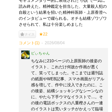
モキュメンタリー的に表現された“小説”で一気に
読み終えた。精神鑑定を担当した、大量殺人犯の
自殺という結果を招いた精神科医師・上原香澄へ
のインタビューで綴られる。オチも結構ゾワゾワ
させられて、私は十分楽しめました
★22
ナイス
コメント(1)
2026/08/04
ピぃちゃん
ちなみに210ページの上原医師の後姿の
イラスト、これだけ何故か作画が悪く
て、笑ってしまった。そこまでは週刊誌
の紙面やWEB記事、スマホ画面がリアル
感を増して、作中に没入できたのに、こ
の後姿、結構ショッキングなシーンなの
に、やたら下手ウマなイラストで…。そ
の後の電話ボックスの八重樫さんの一連
のイラストは荒いタッチがかえって臨場