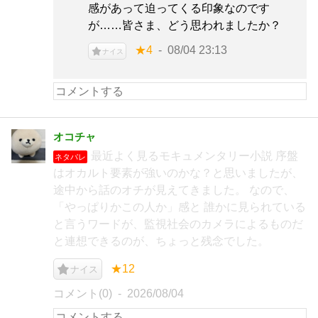
感があって迫ってくる印象なのです
が……皆さま、どう思われましたか？
★4
08/04 23:13
ナイス
オコチャ
最近よく見るモキュメンタリー小説 序盤
ネタバレ
はオカルト要素が強いのかな？と思いましたが、
途中から話のオチが見えてきました。 なので、
「やっぱりかこの人か」感と 誰かに見られている
と言うワードが、監視社会のカメラによるものだ
と連想できるのが、ちょっと残念でした。
★12
ナイス
コメント(0)
2026/08/04