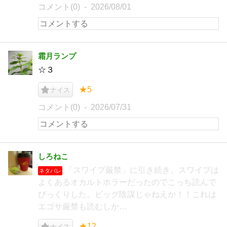
コメント(0)
2026/08/01
霜月ランプ
☆３
★5
ナイス
コメント(0)
2026/07/31
しろねこ
「スワイプ厳禁」に引き続き。スワイプは
ネタバレ
よくあるオカルトホラーだったのでこっち読んで
びっくりした。ビッグ陰謀じゃねえか！！これは
エゴサ厳禁も読むしか…
★12
ナイス