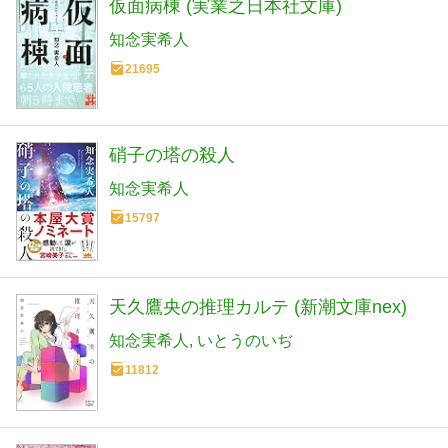
仮面病棟 (実業之日本社文庫)
知念実希人
21695
硝子の塔の殺人
知念実希人
15797
天久鷹央の推理カルテ (新潮文庫nex)
知念実希人
いとうのいぢ
11812