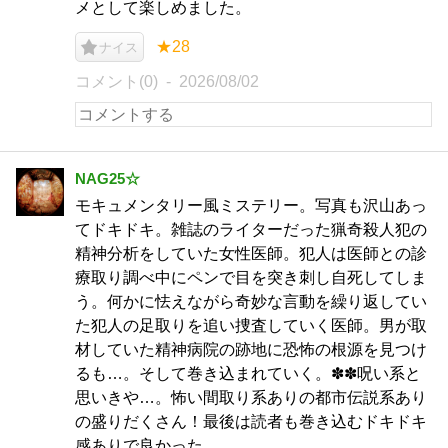
メとして楽しめました。
★28
ナイス
コメント(0)
2026/08/02
NAG25☆
モキュメンタリー風ミステリー。写真も沢山あっ
てドキドキ。雑誌のライターだった猟奇殺人犯の
精神分析をしていた女性医師。犯人は医師との診
療取り調べ中にペンで目を突き刺し自死してしま
う。何かに怯えながら奇妙な言動を繰り返してい
た犯人の足取りを追い捜査していく医師。男が取
材していた精神病院の跡地に恐怖の根源を見つけ
るも…。そして巻き込まれていく。✽✽呪い系と
思いきや…。怖い間取り系ありの都市伝説系あり
の盛りだくさん！最後は読者も巻き込むドキドキ
感ありで良かった。