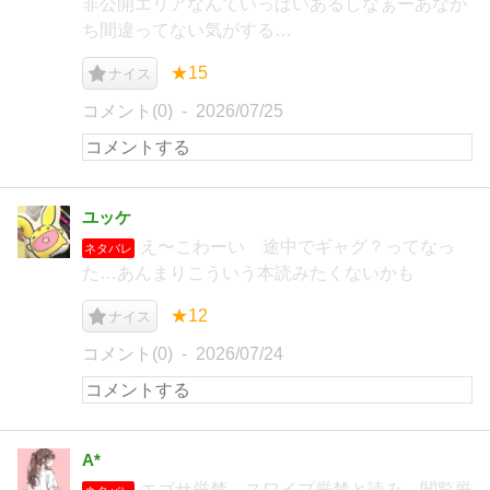
非公開エリアなんていっぱいあるしなぁーあなが
ち間違ってない気がする…
★15
ナイス
コメント(0)
2026/07/25
ユッケ
え〜こわーい 途中でギャグ？ってなっ
ネタバレ
た…あんまりこういう本読みたくないかも
★12
ナイス
コメント(0)
2026/07/24
A*
エゴサ厳禁、スワイプ厳禁と読み、閲覧厳