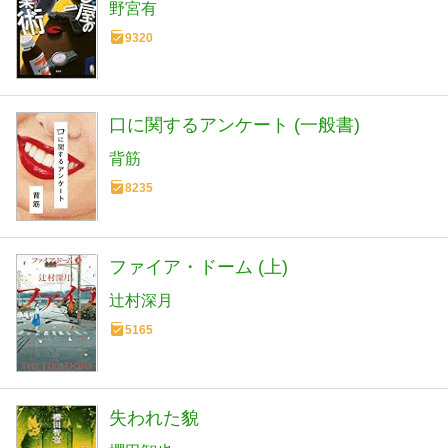
野宮有
9320
口に関するアンケート (一般書)
背筋
8235
ファイア・ドーム (上)
辻村深月
5165
失われた貌