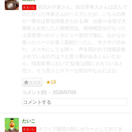
初読み作家さん。知念実希人さんは読んで
ネタバレ
みたかった作家さんの一人でしたが、こちらの本
が一冊目は変化球過ぎたかも😅 お祭り会場で大
量殺人を犯した八重樫信也。精神鑑定を行なった
上原香澄へのインタビュー形式で進む。なかなか
凝ったページが多く新鮮だったし、サクサク読め
た。スマホにしても時々、声を聞かれて情報収集
されているのでは？と思う事があるくらいだか
ら、現実世界において‘監視’は既にされていると
思う。そう思うとホラーな世の中なんだよな。
★18
ナイス
コメント(0)
2026/07/26
たいこ
スワイプ厳禁の時にホラーとして出てき
ネタバレ