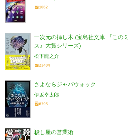
1062
一次元の挿し木 (宝島社文庫 『このミ
ス』大賞シリーズ)
松下龍之介
23404
さよならジャバウォック
伊坂幸太郎
8395
殺し屋の営業術