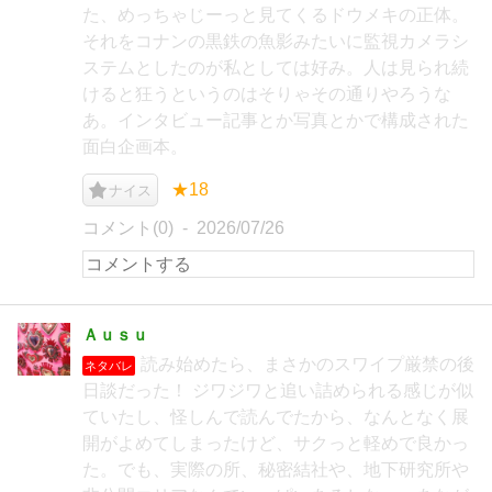
た、めっちゃじーっと見てくるドウメキの正体。
それをコナンの黒鉄の魚影みたいに監視カメラシ
ステムとしたのが私としては好み。人は見られ続
けると狂うというのはそりゃその通りやろうな
あ。インタビュー記事とか写真とかで構成された
面白企画本。
★18
ナイス
コメント(0)
2026/07/26
Ａｕｓｕ
読み始めたら、まさかのスワイプ厳禁の後
ネタバレ
日談だった！ ジワジワと追い詰められる感じが似
ていたし、怪しんで読んでたから、なんとなく展
開がよめてしまったけど、サクっと軽めで良かっ
た。でも、実際の所、秘密結社や、地下研究所や