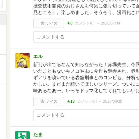
捜査技術開発のおじさんも何気に張り切っていて
見どころ）。楽しめました。そうそう、漫画化さ
ナイス
★8
コメント(
0
)
2026/07/09
エル
新刊が出てるなんて知らなかった！赤堀先生、今
いたこともないキノコや虫に今作も翻弄され、赤
ずアリを嗅いでいる岩舘刑事とのコンビも、分析
かしい。まだまだ続いてほしいシリーズ。ついに
味あるなあ〜。いっそドラマ化してくれてもいい
ナイス
★13
コメント(
0
)
2026/06/30
たま