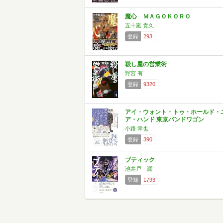
魔心 ＭＡＧＯＫＯＲＯ
五十嵐 貴久
登録
293
殺し屋の営業術
野宮 有
登録
9320
アイ・ウォント・トゥ・ホールド・
ア・ハンド 東京バンドワゴン
小路 幸也
登録
390
ブティック
池井戸 潤
登録
1793