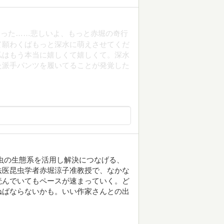
まった……悲しいよ、もっと赤堀の奇行
て願わくばもっと深水に萌えさせてくだ
私はもう本当に嬉しくて嬉しくて。深水
た派手パンツを履いてることが発覚した
虫の生態系を活用し解決につなげる、
法医昆虫学者赤堀涼子准教授で、なかな
読んでいてもペースが速まっていく。ど
ねばならないかも。いい作家さんとの出