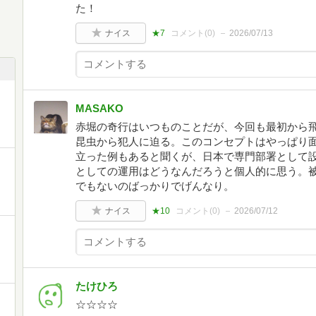
た！
ナイス
★7
コメント(
0
)
2026/07/13
MASAKO
赤堀の奇行はいつものことだが、今回も最初から
昆虫から犯人に迫る。このコンセプトはやっぱり
立った例もあると聞くが、日本で専門部署として
としての運用はどうなんだろうと個人的に思う。被
でもないのばっかりでげんなり。
ナイス
★10
コメント(
0
)
2026/07/12
たけひろ
☆☆☆☆