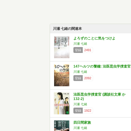
川瀬 七緒の関連本
よろずのことに気をつけよ
川瀬 七緒
登録
2491
147ヘルツの警鐘: 法医昆虫学捜査官
川瀬 七緒
登録
2092
法医昆虫学捜査官 (講談社文庫 か
132-2)
川瀬 七緒
登録
1922
四日間家族
川瀬 七緒