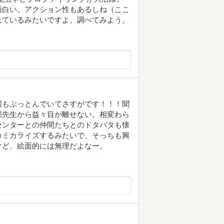
面白い。アクション性もあるしね（ここ
れているみたいですよ。調べてみよう。
回もぶっとんでいてさすがです！！！聞
堀先生から益々目が離せない。相変わら
センターとの仲間たちとのドタバタも懐
コミカライズするみたいで、そっちも興
けど、絵面的には無理だよなー。