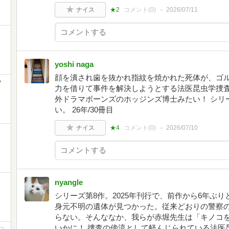
ナイス
★2
コメント(
0
)
2026/07/11
yoshi naga
顔を潰され歯を抜かれ指紋を焼かれた死体が、ゴ
官
力を借りて事件を解決しようとする法医昆虫学捜査
外ドラマボーンズのホッジンズ博士みたい！ シリ
い。 26年/30冊目
ナイス
★4
コメント(
0
)
2026/07/10
ヶ
nyangle
シリーズ第8作。2025年刊行で、前作から6年ぶ
身元不明の遺体が見つかった。従来どおりの警察
らない。そんななか、我らが赤堀先生は「キノコ
いかに！ 捜査の傍流として軽んじられている法医