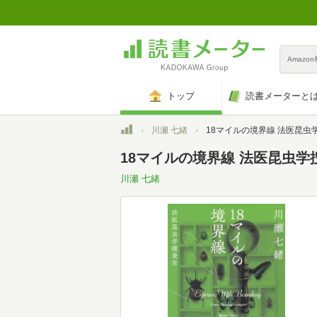
Amazo
トップ
読書メーターと
トップ
川瀬 七緒
18マイルの境界線 法医昆虫
18マイルの境界線 法医昆虫学
川瀬 七緒