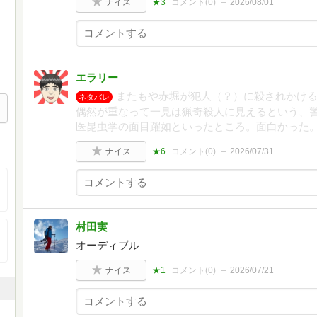
ナイス
★3
コメント(
0
)
2026/08/01
エラリー
またもや赤堀が犯人（？）に殺されかけ
ネタバレ
偶然が重なって一見は猟奇殺人に見えるという、
医昆虫学の面目躍如といったところ。面白かった
ナイス
★6
コメント(
0
)
2026/07/31
村田実
オーディブル
ナイス
★1
コメント(
0
)
2026/07/21