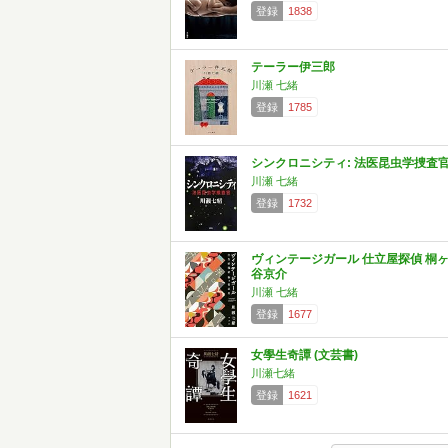
登録
1838
テーラー伊三郎
川瀬 七緒
登録
1785
シンクロニシティ: 法医昆虫学捜査
川瀬 七緒
登録
1732
ヴィンテージガール 仕立屋探偵 桐
谷京介
川瀬 七緒
登録
1677
女學生奇譚 (文芸書)
川瀬七緒
登録
1621