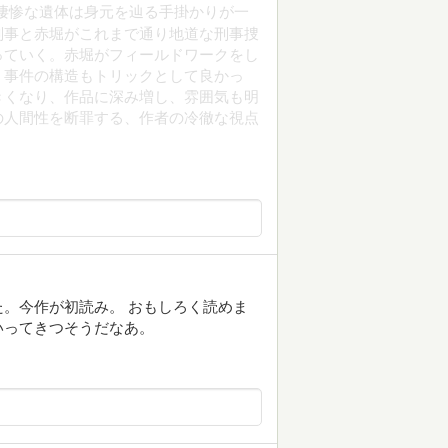
凄惨な遺体は身元を辿る手掛かりが一
刑事と赤堀がこれまで通り地道な刑事捜
っていく。赤堀がフィールドワークをし
、事件の構造もトリックとして良かっ
きくなり、作品に深み増し、雰囲気も明
の人間性を断罪する、作者の冷徹な視点
。今作が初読み。 おもしろく読めま
いってきつそうだなあ。