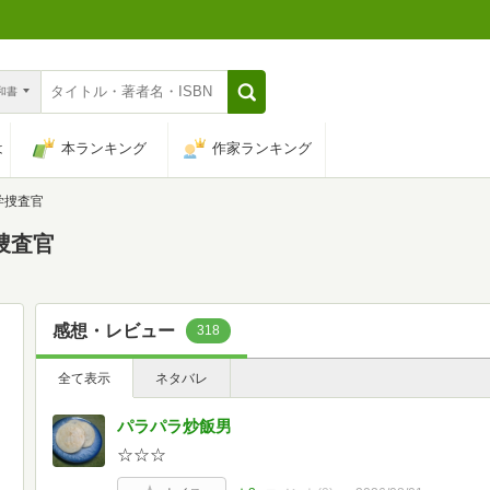
n和書
は
本ランキング
作家ランキング
学捜査官
捜査官
感想・レビュー
318
全て表示
ネタバレ
パラパラ炒飯男
☆☆☆