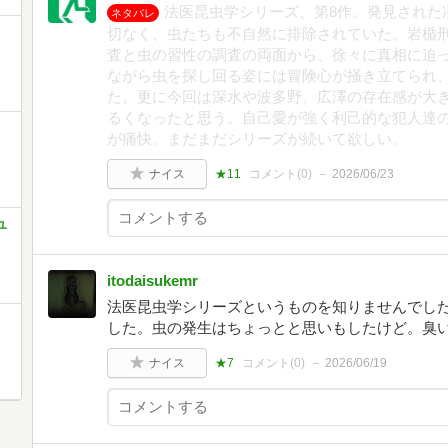
法医昆虫学シリーズ、第8作。発見された
ネタバレ
切なく、虫たちも不自然に排除されていた。岩楯
査と虫の習性の調査の両面から、徐々に真相に迫
ながら虫を探し回る姿には冒険心が掻き立てられ
た。更に今回は深水や波多野、広澤の存在感が大
るくなったと思う。自己愛が強く利己的な犯人達
が痛快。まだまだシリーズが続いて欲しい。
ナイス
★11
コメント(
0
)
2026/06/23
ユ
itodaisukemr
法医昆虫学シリーズというものを知りませんでした
した。虫の発生はちょっとと思いもしたけど。臭
ナイス
★7
コメント(
0
)
2026/06/19