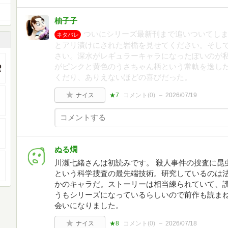
柚子子
ついにシリーズ最新刊まで追いついてし
ネタバレ
とアリ漬けにされた岩楯を見せてください。そし
さい。深水がレギュラーキャラになったぽいのが
がピンクと黄色のうさちゃん柄という常軌を逸し
くだり、ありえないほどの喜びだった。
ナイス
★7
コメント(
0
)
2026/07/19
ぬる燗
川瀬七緒さんは初読みです。 殺人事件の捜査に昆
という科学捜査の最先端技術。研究しているのは
かのキャラだ。ストーリーは相当練られていて、
うもシリーズになっているらしいので前作も読ま
会いになりました。
ナイス
★8
コメント(
0
)
2026/07/18