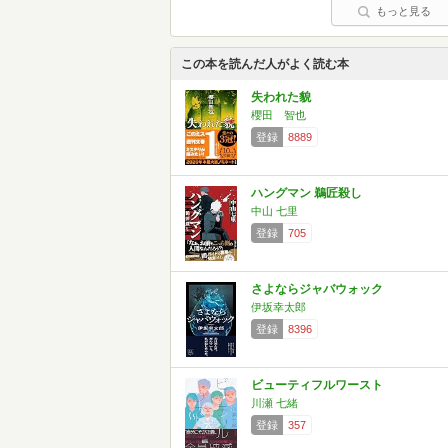
もっと見る
この本を読んだ人がよく読む本
失われた貌
櫻田 智也
登録
8889
ハングマン 鵜匠殺し
中山 七里
登録
705
さよならジャバウォック
伊坂幸太郎
登録
8396
ビューティフルワースト
川瀬 七緒
登録
357