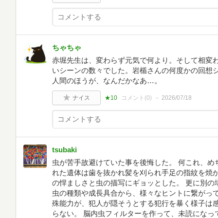
ちゃちゃ
赤堀先生は、変わらず元気で何より。そして相変
いシーンの数々でした。岩楯さんの何度かの回想
人間のほうが、なんだかなあ…。
ナイス
★10
コメント(
0
)
2026/07/18
tsubaki
虫が苦手故避けていた事を後悔した。 何これ、め
れた遺体は歯を抜かれ髪を刈られ手足の指紋を焼
の悍ましさと虫の描写にギョッとした。 更に別の
虫の種類や成長具合から、様々なヒントに繋がって
殊能力が、犯人が隠そうとする犯行を暴く様子は感
らない。 脳内虫フィルターを作って、未読になっ