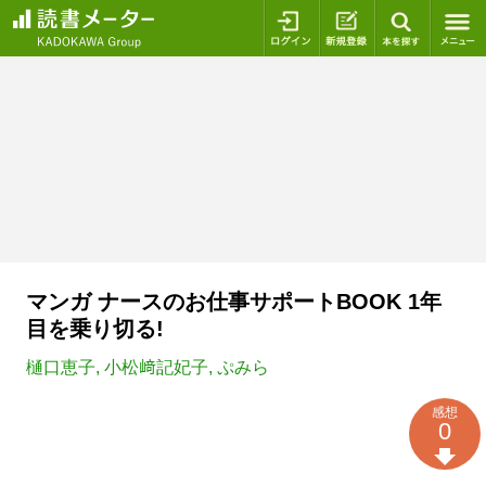
ログイン
新規登録
本を探
マンガ ナースのお仕事サポートBOOK 1年
目を乗り切る!
樋口恵子
,
小松﨑記妃子
,
ぷみら
感想
0