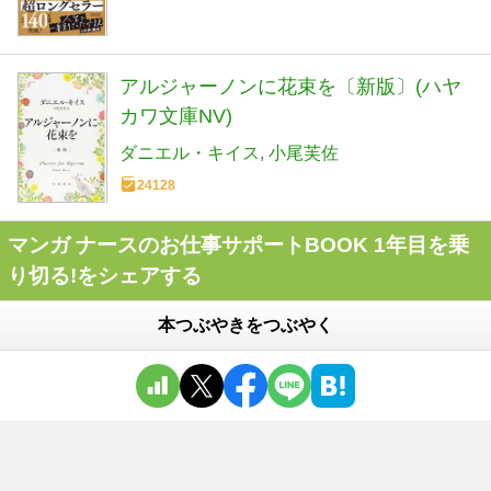
アルジャーノンに花束を〔新版〕(ハヤ
カワ文庫NV)
ダニエル・キイス
小尾芙佐
24128
マンガ ナースのお仕事サポートBOOK 1年目を乗
り切る!をシェアする
本つぶやきをつぶやく