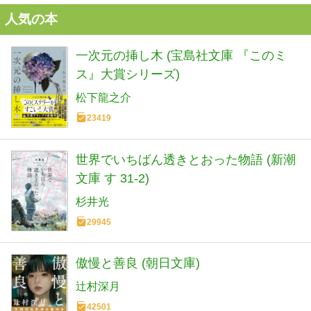
人気の本
一次元の挿し木 (宝島社文庫 『このミ
ス』大賞シリーズ)
松下龍之介
23419
世界でいちばん透きとおった物語 (新潮
文庫 す 31-2)
杉井光
29945
傲慢と善良 (朝日文庫)
辻村深月
42501