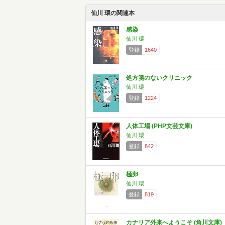
仙川 環の関連本
感染
仙川 環
登録
1640
処方箋のないクリニック
仙川 環
登録
1224
人体工場 (PHP文芸文庫)
仙川 環
登録
842
極卵
仙川 環
登録
819
カナリア外来へようこそ (角川文庫)