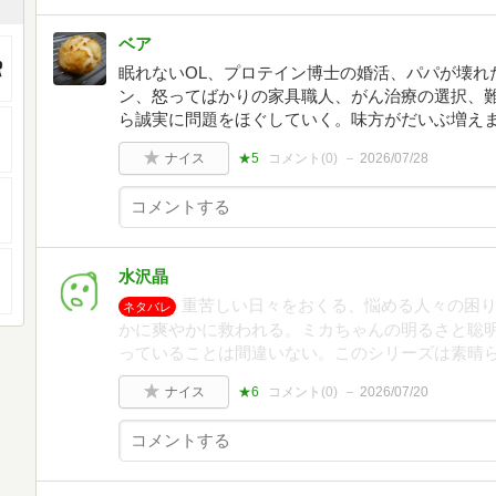
ベア
眠れないOL、プロテイン博士の婚活、パパが壊れ
ン、怒ってばかりの家具職人、がん治療の選択、
ら誠実に問題をほぐしていく。味方がだいぶ増え
ナイス
★5
コメント(
0
)
2026/07/28
水沢晶
重苦しい日々をおくる、悩める人々の困
ネタバレ
かに爽やかに救われる。ミカちゃんの明るさと聡
っていることは間違いない。このシリーズは素晴
ナイス
★6
コメント(
0
)
2026/07/20