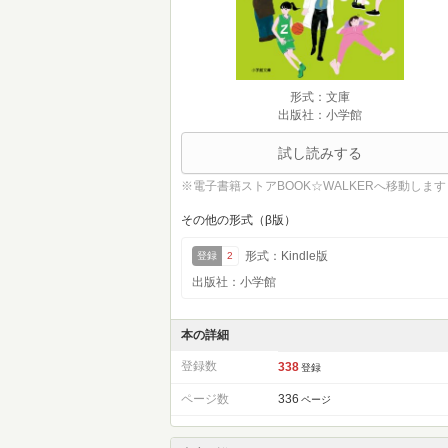
形式：文庫
出版社：小学館
試し読みする
※電子書籍ストアBOOK☆WALKERへ移動します
その他の形式（β版）
形式：Kindle版
登録
2
出版社：小学館
本の詳細
登録数
338
登録
ページ数
336
ページ