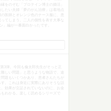
の縁をのぞむ「プロテイン博士の婚活」
治したい夫婦「夢のがん治療」は着地点
用の医師とオレンジ色のナース服に、患
思ってしまう。二人の個性を表す大事な
オン」編が一番面白かったです。
第3弾。今回も倫太郎先生がそっと正
は難しい問題」と思うような物語で、途
な問題もいくつかあり、患者さんたちが
ろす。これは身近に実際にありそうな話
た。効果が立証されていないのに、お金
ちもわかる。楽しく読めるシリーズで