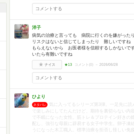
洋子
病気の治療と言っても 病院に行くのを嫌がった
リスクはないと信じてしまったり 難しいですね
もらえないから お医者様を信頼するしかないで
いたら有難いですね
ナイス
★13
コメント(
0
)
2026/06/28
ひより
気に入ってるシリーズ第3弾。一足先に読
ネタバレ
で楽しみにしてたんだけど、期待を裏切らない内容
で不眠になった女性。筋トレ＆プロテイン好きの
配し、強引な母親に辟易する女子中学生。卵子凍
うになった木工職人。標準治療を拒否し怪しい免