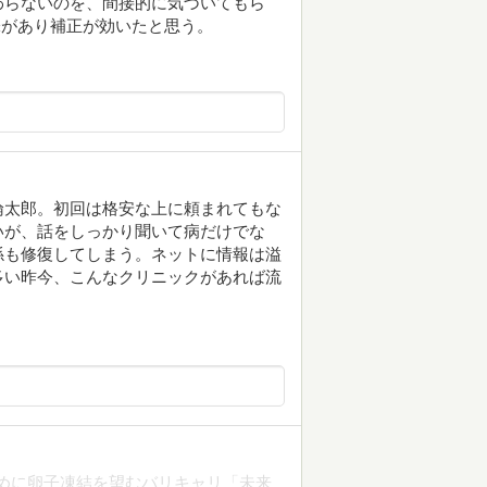
わらないのを、間接的に気づいてもら
味があり補正が効いたと思う。
倫太郎。初回は格安な上に頼まれてもな
いが、話をしっかり聞いて病だけでな
係も修復してしまう。ネットに情報は溢
多い昨今、こんなクリニックがあれば流
ために卵子凍結を望むバリキャリ「未来