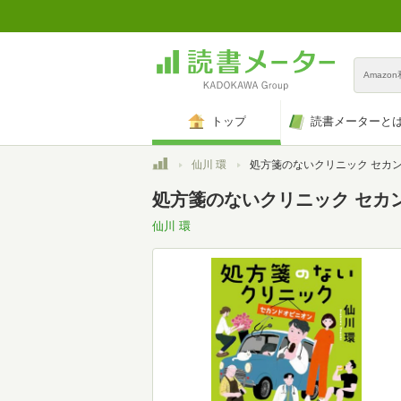
Amazo
トップ
読書メーターと
トップ
仙川 環
処方箋のないクリニック セカンドオピニオン (小学館文庫 せ 2-
処方箋のないクリニック セカンド
仙川 環