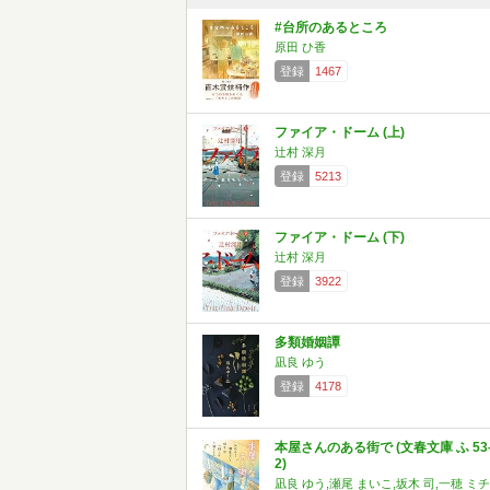
#台所のあるところ
原田 ひ香
登録
1467
ファイア・ドーム (上)
辻村 深月
登録
5213
ファイア・ドーム (下)
辻村 深月
登録
3922
多類婚姻譚
凪良 ゆう
登録
4178
本屋さんのある街で (文春文庫 ふ 53
2)
凪良 ゆう,瀬尾 まいこ,坂木 司,一穂 ミチ