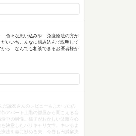
り 色々な思い込みや 免疫療法の方が
 だいいちこんなに踏み込んで説明して
すから なんでも相談できるお医者様が
んだ読友さんのレビューもよかったの
👍アパート上階の部屋から聞こえる音
婚活中の男性。様子がおかしい父親を心
結を決意したバリキャリ女性。キレるよ
疫療法を妻に勧める夫…今巻も円満解決