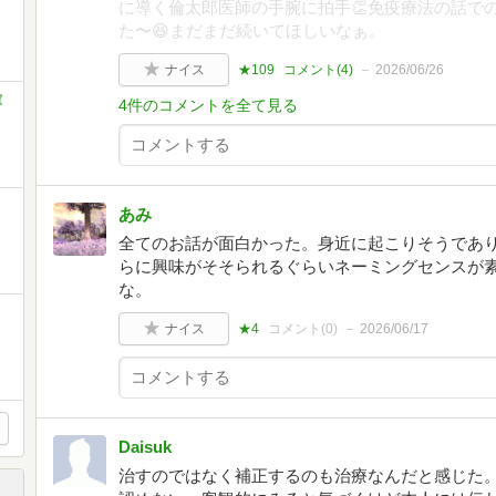
に導く倫太郎医師の手腕に拍手👏免疫療法の話で
た〜😆まだまだ続いてほしいなぁ。
ナイス
★109
コメント(
4
)
2026/06/26
庫
4件のコメントを全て見る
あみ
全てのお話が面白かった。身近に起こりそうであ
らに興味がそそられるぐらいネーミングセンスが
な。
ナイス
★4
コメント(
0
)
2026/06/17
Daisuk
治すのではなく補正するのも治療なんだと感じた