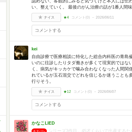
認めない、客観的にみると気づくけど本人には伝
い、整えていく。 最後のがん治療の話が1番人間
ナイス
★4
コメント(
0
)
2026/06/11
kei
自由診療で医療相談に特化した総合内科医の青島
いのに往診したりタダ働きが多くて現実的ではな
く、病気がキッカケで噛み合わなくなった人間関
れているが玉石混交でどれを信じるか迷うことも
行りそう。
ナイス
★12
コメント(
0
)
2026/06/07
-
かなこLIED
シリーズ3作目。45才くらいで出産する
,
ネタバレ