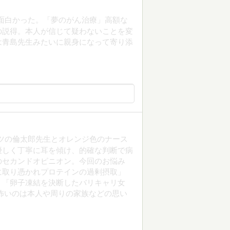
面白かった。「夢のがん治療」高額な
の説得。本人が信じて疑わないことを変
は青島先生みたいに親身になって寄り添
ツの倫太郎先生とオレンジ色のナース
優しく丁寧に耳を傾け、的確な判断で病
のセカンドオピニオン。今回のお悩み
に取り憑かれプロテインの過剰摂取」
」「卵子凍結を決断したバリキャリ女
怖いのは本人や周りの家族などの思い