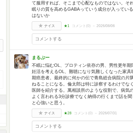
て服用すれば、そこまで心配なものではない。そ
眠りの質を高めるGABAっていう成分が入ってい
はないか
ナイス
★1
コメント(
0
)
2026/08/06
まるぷー
不眠に悩むOL、プロティン依存の男、男性更年期
妊活を考えるOL、難聴になり気難しくなった家具
期癌患者。最終的に何かの伝で青島総合病院の片
ねることになる。倫太郎は特に診察するわけでな
医師を紹介する。萬相談所のような役割で、病気
よく言われる3分診療でなく納得の行くまで話を聞
と心強いと思う。
ナイス
★28
コメント(
0
)
2026/07/31