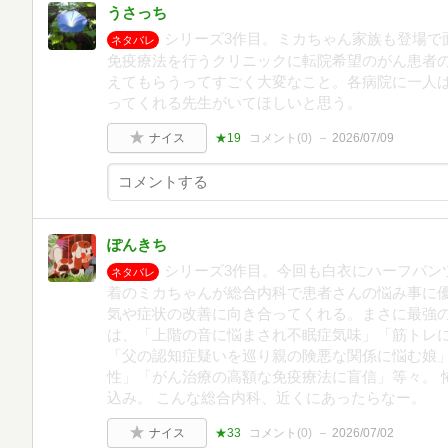
うさっち
シリーズ3作目。ミカちゃん家族も登場で
ネタバレ
免疫療法を行うクリニックに転院希望のがん患者
えてもらうってすごく大変なこと。各病院に一人
ってくれる先生がいてほしいと思う。
ナイス
★19
コメント(
0
)
2026/07/09
ぽんきち
シリーズ3作目。今回も白衣にハーフパン
ネタバレ
着のミカちゃんが総合内科で患者さんの悩み事に
気や症状の改善に向き合ってくれる。まさに最強
は、「上階の音に悩まされ不眠症気味」「筋トレ
「父の認知症疑いを巡り親の険悪な関係に悩む娘
性」「がん治療の高額な免疫療法に盲信」等々。 
込み。 こんな総合内科、近くにあったらなー。
ナイス
★33
コメント(
0
)
2026/07/02