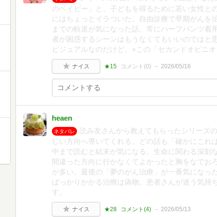
のベイビー」と、子どもを得るために若い女性と
にはちょっとイラついた。自由診療で早期がんを
までの軌道が気になった話。常にハーフパンツ着
者が困惑するシーンはもうなくてもいいのではと
ビジュアルなのだけど。⭐︎この「セカンドオピニ
ナイス
★15
コメント(
0
)
2026/05/16
heaen
読み友さんから教えてもらったシリーズの
ネタバレ
しい方向へ導いてくれる。どの話も「確かにこれ
中まで読むと結末が気になる。生命に関わる深刻
間違った方向に行かなくてよかったと胸をなでお
が多い。最後の「夢のがん治療」が一番気になっ
ばっかりかかる治療は偽物。患者さんが迷う気持
す。
ナイス
★28
コメント(
4
)
2026/05/13