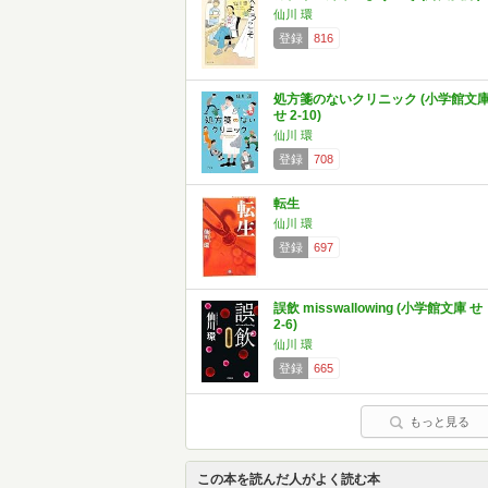
仙川 環
登録
816
処方箋のないクリニック (小学館文
せ 2-10)
仙川 環
登録
708
転生
仙川 環
登録
697
誤飲 misswallowing (小学館文庫 せ
2-6)
仙川 環
登録
665
もっと見る
この本を読んだ人がよく読む本