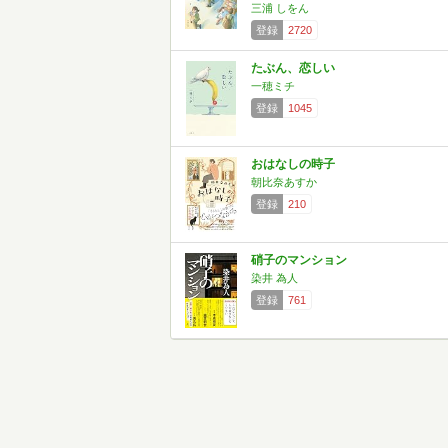
三浦 しをん
登録
2720
たぶん、恋しい
一穂ミチ
登録
1045
おはなしの時子
朝比奈あすか
登録
210
硝子のマンション
染井 為人
登録
761