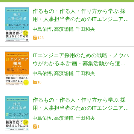
作るもの・作る人・作り方から学ぶ 採
用・人事担当者のためのITエンジニアリ
ングの基本がわかる本
中島佑悟
高濱隆輔
千田和央
123
ITエンジニア採用のための戦略・ノウハ
ウがわかる本 計画・募集活動から選
考・クロージングまで
中島佑悟
高濱隆輔
千田和央
10
作るもの・作る人・作り方から学ぶ 採
用・人事担当者のためのITエンジニアリ
ングの基本がわかる本
中島佑悟
高濱隆輔
千田和央
1