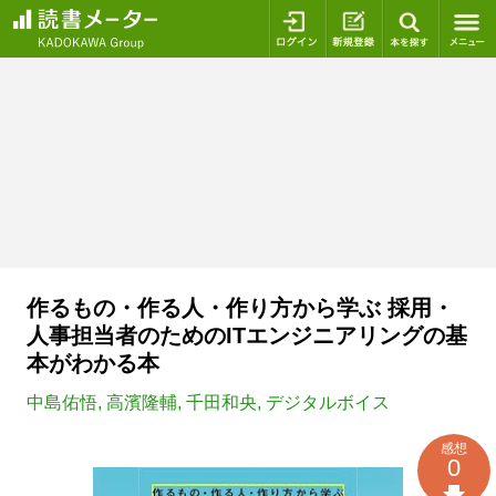
ログイン
新規登録
本を探
作るもの・作る人・作り方から学ぶ 採用・
人事担当者のためのITエンジニアリングの基
本がわかる本
中島佑悟
,
高濱隆輔
,
千田和央
,
デジタルボイス
感想
0