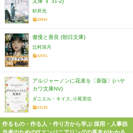
文庫 す 31-2)
杉井光
29945
傲慢と善良 (朝日文庫)
辻村深月
42501
アルジャーノンに花束を〔新版〕(ハヤ
カワ文庫NV)
ダニエル・キイス
小尾芙佐
24128
作るもの・作る人・作り方から学ぶ 採用・人事担
当者のためのITエンジニアリングの基本がわかる