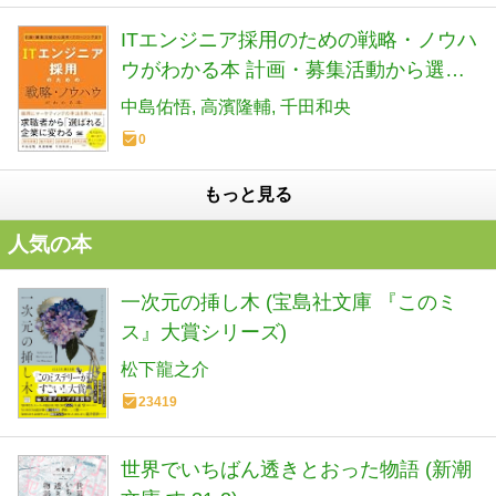
ITエンジニア採用のための戦略・ノウハ
ウがわかる本 計画・募集活動から選
考・クロージングまで
中島佑悟
高濱隆輔
千田和央
0
もっと見る
人気の本
一次元の挿し木 (宝島社文庫 『このミ
ス』大賞シリーズ)
松下龍之介
23419
世界でいちばん透きとおった物語 (新潮