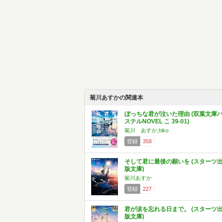
菊川あすかの関連本
ぼっちな君が泣いた理由 (双葉文庫
ステルNOVEL こ 39-01)
菊川 あすか,hiko
登録
358
そして君に最後の願いを (スターツ
版文庫)
菊川あすか
登録
227
君が涙を忘れる日まで。 (スターツ
版文庫)