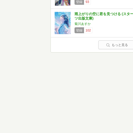
登録
93
雨上がりの空に君を見つける (スタ
ツ出版文庫)
菊川あすか
登録
102
もっと見る