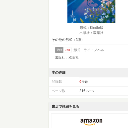
形式：Kindle版
出版社：双葉社
その他の形式（β版）
形式：ライトノベル
登録
358
出版社：双葉社
本の詳細
登録数
0
登録
ページ数
216
ページ
書店で詳細を見る