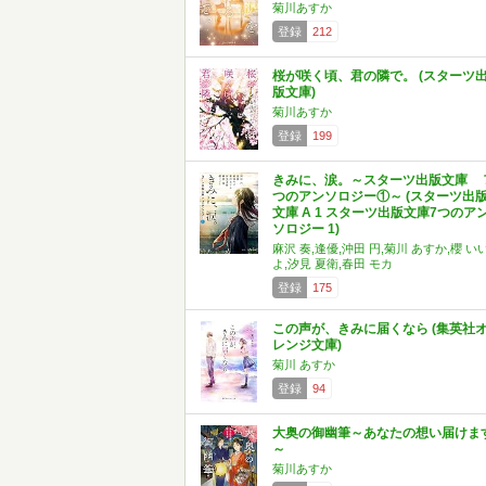
菊川あすか
登録
212
桜が咲く頃、君の隣で。 (スターツ
版文庫)
菊川あすか
登録
199
きみに、涙。～スターツ出版文庫 
つのアンソロジー①～ (スターツ出
文庫 A 1 スターツ出版文庫7つのア
ソロジー 1)
麻沢 奏,逢優,沖田 円,菊川 あすか,櫻 い
よ,汐見 夏衛,春田 モカ
登録
175
この声が、きみに届くなら (集英社
レンジ文庫)
菊川 あすか
登録
94
大奥の御幽筆～あなたの想い届けま
～
菊川あすか