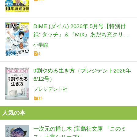
DIME (ダイム) 2026年 5月号【特別付
録: タッチ』＆『MIX』あだち充クリア
ファイルセット】
小学館
4
9割やめる生き方（プレジデント2026年
6/12号）
プレジデント社
15
人気の本
一次元の挿し木 (宝島社文庫 『このミ
ス』大賞シリーズ)