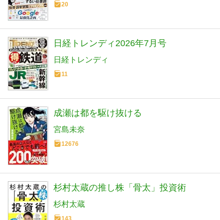
20
日経トレンディ2026年7月号
日経トレンディ
11
成瀬は都を駆け抜ける
宮島未奈
12676
杉村太蔵の推し株「骨太」投資術
杉村太蔵
143