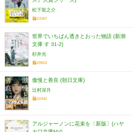
松下龍之介
23367
世界でいちばん透きとおった物語 (新潮
文庫 す 31-2)
杉井光
29922
傲慢と善良 (朝日文庫)
辻村深月
42442
アルジャーノンに花束を〔新版〕(ハヤ
カワ文庫NV)