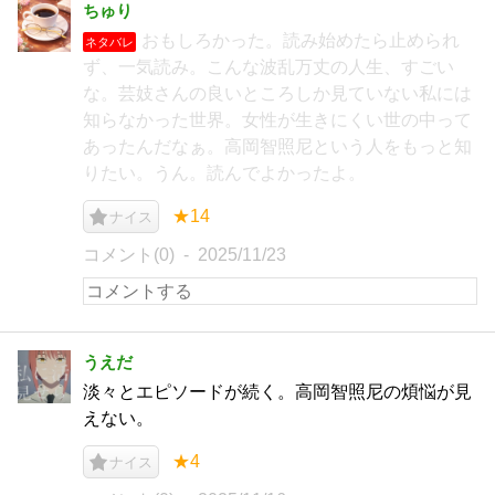
ちゅり
‌おもしろかった。読み始めたら止められ
ネタバレ
ず、一気読み。こんな波乱万丈の人生、すごい
な。芸妓さんの良いところしか見ていない私には
知らなかった世界。女性が生きにくい世の中って
あったんだなぁ。高岡智照尼という人をもっと知
りたい。うん。読んでよかったよ。
★14
ナイス
コメント(0)
2025/11/23
うえだ
淡々とエピソードが続く。高岡智照尼の煩悩が見
えない。
★4
ナイス