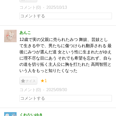
コメント(0)
2025/10/13
あんこ
12歳で実の父親に売られたみつ 舞妓、芸妓とし
て生きる中で、男たちに傷つけられ翻弄される 最
後にみつが選んだ道 女という性に生まれたがゆえ
に理不尽な目にあう それでも希望を忘れず、自ら
の道を切り拓く主人公に胸を打たれた 高岡智照と
いう人をもっと知りたくなった
★1
ナイス
コメント(0)
2025/09/30
くれないゆき