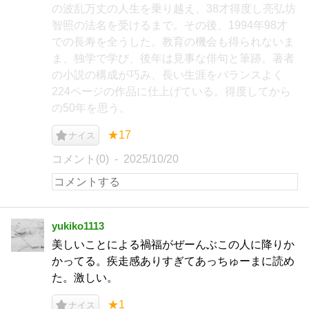
の波乱万丈の人生を乗り越え、38才得度し亮弘坊
智照の法名を受けるまで。その後、1994年98才
での長寿を全うした。教育の機会も得られないま
ま、独学で学び、後年は見事な俳句と筆跡。著者
の小説の構成が巧み、長い生涯をバランスよく
224ページの作品に仕上げている。得度してから
の50年を思う。
★17
ナイス
コメント(0)
2025/10/20
yukiko1113
美しいことによる禍福がぜーんぶこの人に降りか
かってる。疾走感ありすぎてあっちゅーまに読め
た。激しい。
★1
ナイス