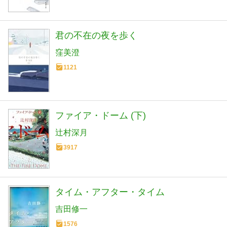
君の不在の夜を歩く
窪美澄
1121
ファイア・ドーム (下)
辻村深月
3917
タイム・アフター・タイム
吉田修一
1576