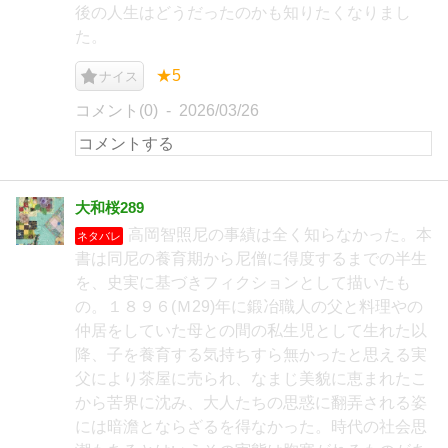
後の人生はどうだったのかも知りたくなりまし
た。
★5
ナイス
コメント(0)
2026/03/26
大和桜289
高岡智照尼の事績は全く知らなかった。本
ネタバレ
書は同尼の養育期から尼僧に得度するまでの半生
を、史実に基づきフィクションとして描いたも
の。１８９６(Ｍ29)年に鍛冶職人の父と料理やの
仲居をしていた母との間の私生児として生れた以
降、子を養育する気持ちすら無かったと思える実
父により茶屋に売られ、なまじ美貌に恵まれたこ
から苦界に沈み、大人たちの思惑に翻弄される姿
には暗澹とならざるを得なかった。時代の社会思