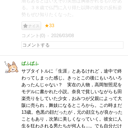
潮もあるとはいえその実態は胸塞がれるものがあ
る。３８歳で仏門に入り得た以降の彼女の反転姿
勢もぜひ知りたくなった。
★33
ナイス
コメント(0)
2026/03/08
ぱふぱふ
サブタイトルに「生涯」とあるけれど，途中で終
わってしまった感じ。きっとこの後にもいろいろ
あったんじゃない？ 実在の人物，高岡智照尼を
モデルに書かれた小説。奈良で貧しいながらも田
楽売りをしていた少女，おみつが父親によって大
阪に売られ，舞妓になるところから。この時まだ
13歳。色黒の顔だったが，元の顔立ちが良かった
こともあり，次第に美しくなっていく。彼女に人
生を狂わされる男たちが何人も…。でも自分だけ