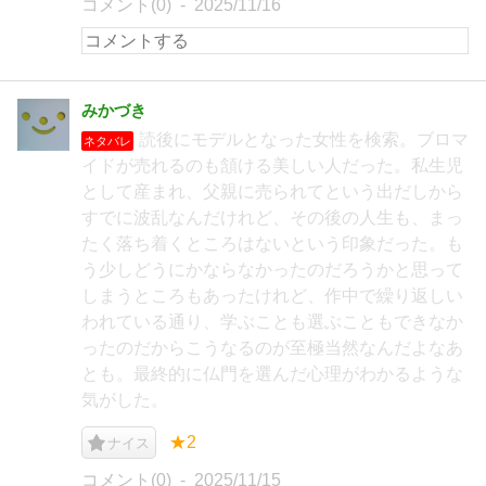
コメント(0)
2025/11/16
みかづき
読後にモデルとなった女性を検索。ブロマ
ネタバレ
イドが売れるのも頷ける美しい人だった。私生児
として産まれ、父親に売られてという出だしから
すでに波乱なんだけれど、その後の人生も、まっ
たく落ち着くところはないという印象だった。も
う少しどうにかならなかったのだろうかと思って
しまうところもあったけれど、作中で繰り返しい
われている通り、学ぶことも選ぶこともできなか
ったのだからこうなるのが至極当然なんだよなあ
とも。最終的に仏門を選んだ心理がわかるような
気がした。
★2
ナイス
コメント(0)
2025/11/15