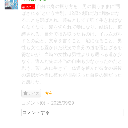
自分の身の振り方を、男の願うままに"選
ネタバレ
ばされる"という性別。12歳の頃に父に舞妓にな
ることを選ばされ、芸妓としてて強く生きねばな
らなくなり、髪を切られて妾になり、結婚し、束
縛される。自分で掴み取ったものは、イルムガル
ドとの恋と、文章を書くこと、尼になること。男
性も女性も置かれた状況で自分の道を選ばざるを
得ないが、当時の女性は男性よりも選べる道が少
なく、選んだ先に本当の自由も少なかったのだと
思う。苦しみに生きて、仏道を選んだ彼女の最後
の選択が本当に彼女が掴み取った自身の道だった
と感じた。
★4
ナイス
コメント(0)
2025/09/29