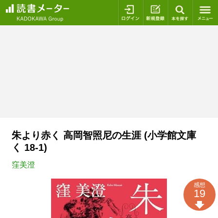
ログイン
新規登録
本を探
朱より赤く 高岡智照尼の生涯 (小学館文庫
く 18-1)
窪美澄
感想
19