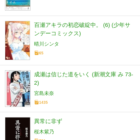
百瀬アキラの初恋破綻中。 (6) (少年サ
ンデーコミックス)
晴川シンタ
65
成瀬は信じた道をいく (新潮文庫 み 73-
2)
宮島未奈
1435
異常に非ず
桜木紫乃