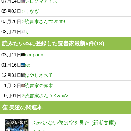
07月14日
シロクマアイス
05月02日
うなぎ
03月26日
読書家さん#avqnf9
03月21日
り
読みたい本に登録した読書家最新5件(18)
03月11日
nonpono
01月16日
re;
12月31日
はやしさち子
11月13日
読書家の赤木
10月01日
読書家さん#nKwhyV
窪 美澄の関連本
ふがいない僕は空を見た (新潮文庫)