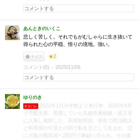
あんときのいくこ
悲しく苦しく。それでもがむしゃらに生き抜いて
得られた心の平穏、悟りの境地。強い。
★2
ナイス
コメント(0)
2025/11/06
ゆりのき
2022年1月小学館より単行本。2025年9月
ネタバレ
小学館文庫。荒廃していた京都市奥嵯峨・祇王寺
に入庵し復興した、高岡智照尼。奈良で鍛冶職人
と料理屋の中居との間で私生児として生まれ、父
に大阪の横田屋へ250円で舞妓に売られ、その後