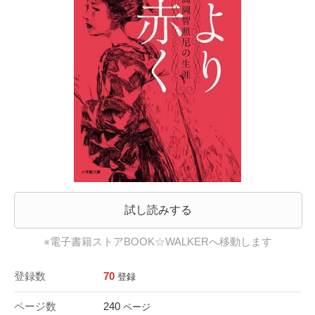
試し読みする
※電子書籍ストアBOOK☆WALKERへ移動します
登録数
70
登録
ページ数
240
ページ