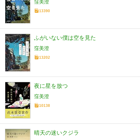
窪美澄
13390
ふがいない僕は空を見た
窪美澄
13202
夜に星を放つ
窪美澄
10138
晴天の迷いクジラ