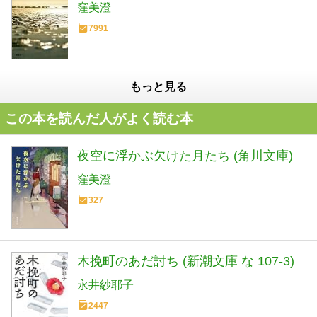
窪美澄
7991
もっと見る
この本を読んだ人がよく読む本
夜空に浮かぶ欠けた月たち (角川文庫)
窪美澄
327
木挽町のあだ討ち (新潮文庫 な 107-3)
永井紗耶子
2447