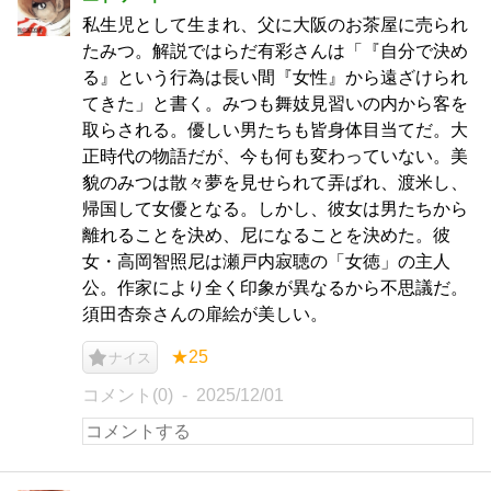
私生児として生まれ、父に大阪のお茶屋に売られ
たみつ。解説ではらだ有彩さんは「『自分で決め
る』という行為は長い間『女性』から遠ざけられ
てきた」と書く。みつも舞妓見習いの内から客を
取らされる。優しい男たちも皆身体目当てだ。大
正時代の物語だが、今も何も変わっていない。美
貌のみつは散々夢を見せられて弄ばれ、渡米し、
帰国して女優となる。しかし、彼女は男たちから
離れることを決め、尼になることを決めた。彼
女・高岡智照尼は瀬戸内寂聴の「女徳」の主人
公。作家により全く印象が異なるから不思議だ。
須田杏奈さんの扉絵が美しい。
★25
ナイス
コメント(0)
2025/12/01