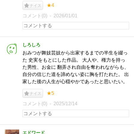
★4
ナイス
コメント(0)
2026/01/01
しろしろ
おみつが舞妓芸妓から出家するまでの半生を綴っ
た 史実をもとにした作品。 大人や、権力を持っ
た男性、お金に 翻弄され自由を奪われながらも、
自分の信じた道を諦めない姿に胸を打たれた。 出
家した後の人生が心穏やかであったと思いたい。
★5
ナイス
コメント(0)
2025/12/14
エドワード