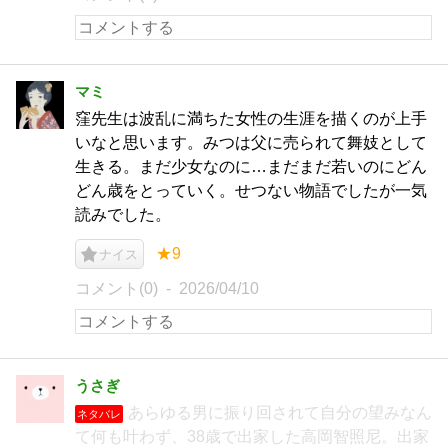
マミ
窪先生は波乱に満ちた女性の生涯を描くのが上手
いなと思います。みつは父に売られて舞妓として
生きる。まだ少女なのに…まだまだ若いのにどん
どん歳をとっていく。せつない物語でしたが一気
読みでした。
★9
ナイス
コメント(0)
2026/04/10
うさぎ
あらゆる男に振り回されて自分の望みなん
ネタバレ
て何も叶わず、38歳で出家した高岡智照尼。出家